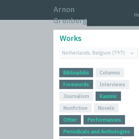
Arnon
H
Grunberg
Works
Bibliophilic
Columns
Forewords
Interviews
Journalism
Kasimir
Nonfiction
Novels
Other
Performances
Periodicals and Anthologies