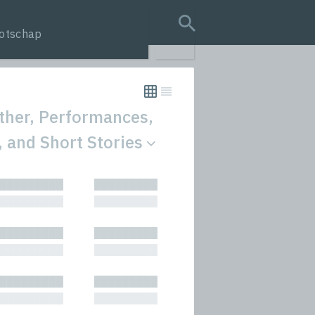
otschap
search query
Other, Performances,
, and Short Stories
tion
█████████
█████████
s
█████████
█████████
rmances
█████████
█████████
icals and Anthologies
█████████
█████████
Stories
█████████
█████████
█████████
█████████