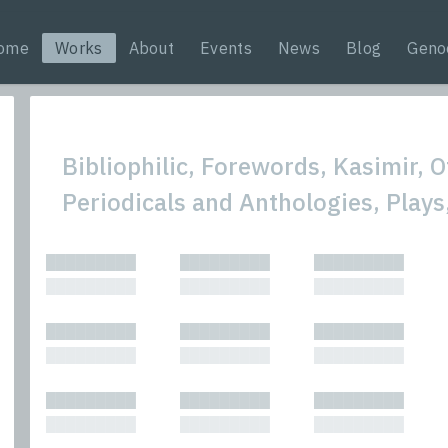
ome
Works
About
Events
News
Blog
Geno
Bibliophilic, Forewords, Kasimir, 
Periodicals and Anthologies, Plays
All
Nonfic
█████████
█████████
█████████
Bibliophilic
Novel
█████████
█████████
█████████
Columns
Other
Forewords
Perfo
█████████
█████████
█████████
Interviews
Period
█████████
█████████
█████████
Journalism
Plays
Kasimir
Short 
█████████
█████████
█████████
█████████
█████████
█████████