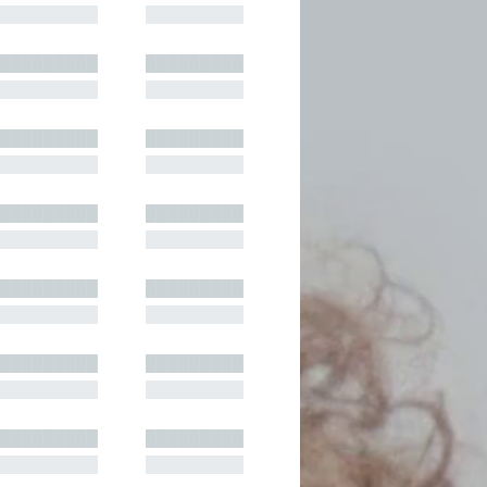
█████████
█████████
█████████
█████████
█████████
█████████
█████████
█████████
█████████
█████████
█████████
█████████
█████████
█████████
█████████
█████████
█████████
█████████
█████████
█████████
█████████
█████████
█████████
█████████
█████████
█████████