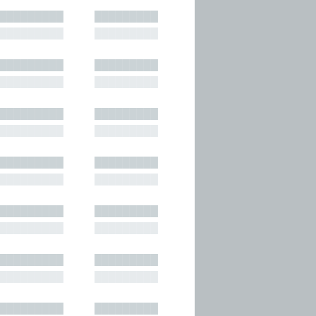
█████████
█████████
█████████
█████████
█████████
█████████
█████████
█████████
█████████
█████████
█████████
█████████
█████████
█████████
█████████
█████████
█████████
█████████
█████████
█████████
█████████
█████████
█████████
█████████
█████████
█████████