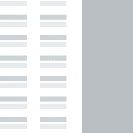
█████████
█████████
█████████
█████████
█████████
█████████
█████████
█████████
█████████
█████████
█████████
█████████
█████████
█████████
█████████
█████████
█████████
█████████
█████████
█████████
█████████
█████████
█████████
█████████
█████████
█████████