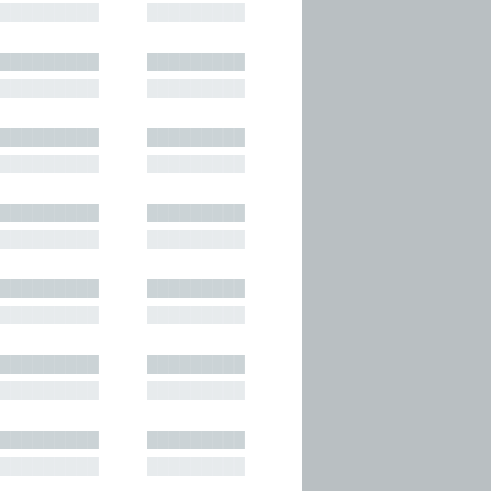
█████████
█████████
█████████
█████████
█████████
█████████
█████████
█████████
█████████
█████████
█████████
█████████
█████████
█████████
█████████
█████████
█████████
█████████
█████████
█████████
█████████
█████████
█████████
█████████
█████████
█████████