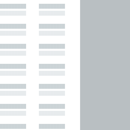
█████████
█████████
█████████
█████████
█████████
█████████
█████████
█████████
█████████
█████████
█████████
█████████
█████████
█████████
█████████
█████████
█████████
█████████
█████████
█████████
█████████
█████████
█████████
█████████
█████████
█████████