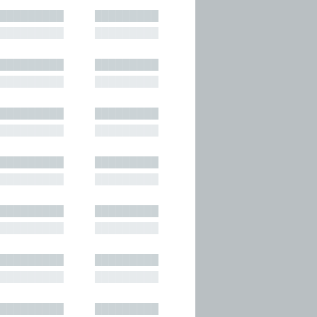
█████████
█████████
█████████
█████████
█████████
█████████
█████████
█████████
█████████
█████████
█████████
█████████
█████████
█████████
█████████
█████████
█████████
█████████
█████████
█████████
█████████
█████████
█████████
█████████
█████████
█████████