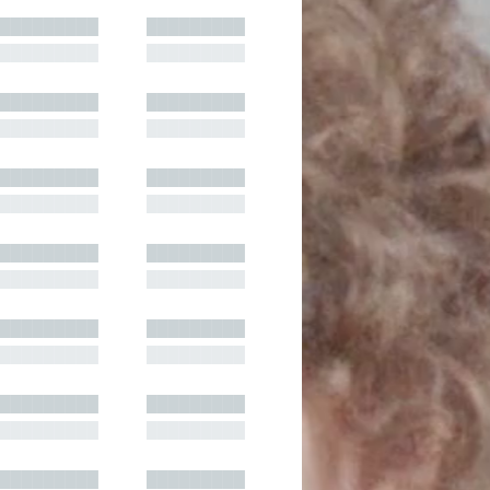
█████████
█████████
█████████
█████████
█████████
█████████
█████████
█████████
█████████
█████████
█████████
█████████
█████████
█████████
█████████
█████████
█████████
█████████
█████████
█████████
█████████
█████████
█████████
█████████
█████████
█████████