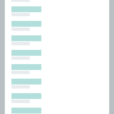
█████████
█████████
█████████
█████████
█████████
█████████
█████████
█████████
█████████
█████████
█████████
█████████
█████████
█████████
█████████
█████████