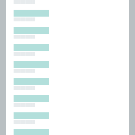
█████████
█████████
█████████
█████████
█████████
█████████
█████████
█████████
█████████
█████████
█████████
█████████
█████████
█████████
█████████
█████████