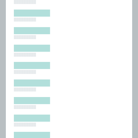
█████████
█████████
█████████
█████████
█████████
█████████
█████████
█████████
█████████
█████████
█████████
█████████
█████████
█████████
█████████
█████████