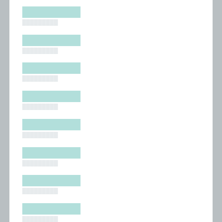
█████████
█████████
█████████
█████████
█████████
█████████
█████████
█████████
█████████
█████████
█████████
█████████
█████████
█████████
█████████
█████████