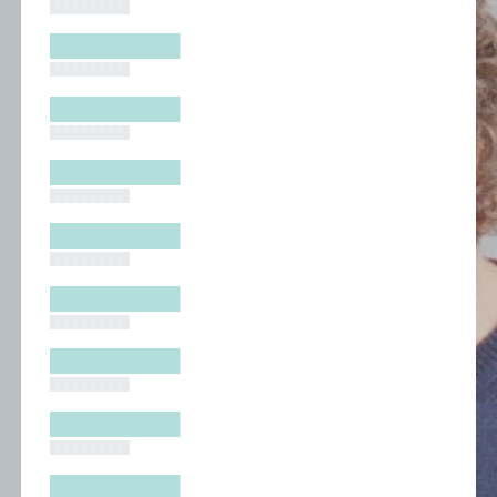
█████████
█████████
█████████
█████████
█████████
█████████
█████████
█████████
█████████
█████████
█████████
█████████
█████████
█████████
█████████
█████████