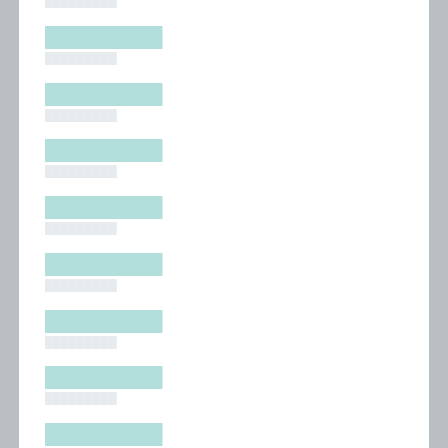
█████████
█████████
█████████
█████████
█████████
█████████
█████████
█████████
█████████
█████████
█████████
█████████
█████████
█████████
█████████
█████████