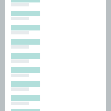
█████████
█████████
█████████
█████████
█████████
█████████
█████████
█████████
█████████
█████████
█████████
█████████
█████████
█████████
█████████