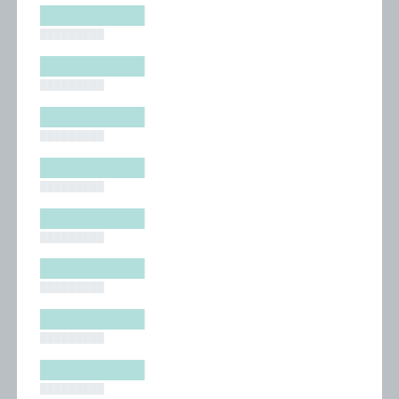
█████████
█████████
█████████
█████████
█████████
█████████
█████████
█████████
█████████
█████████
█████████
█████████
█████████
█████████
█████████
█████████