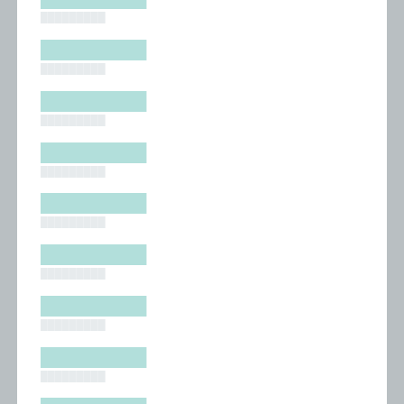
█████████
█████████
█████████
█████████
█████████
█████████
█████████
█████████
█████████
█████████
█████████
█████████
█████████
█████████
█████████