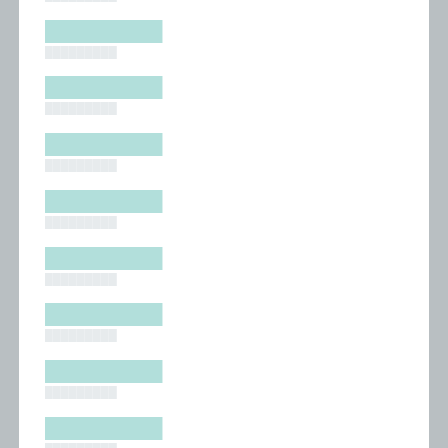
█████████
█████████
█████████
█████████
█████████
█████████
█████████
█████████
█████████
█████████
█████████
█████████
█████████
█████████
█████████