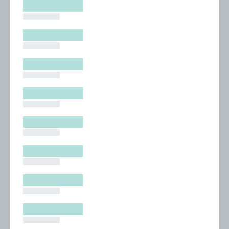
█████████
█████████
█████████
█████████
█████████
█████████
█████████
█████████
█████████
█████████
█████████
█████████
█████████
█████████
█████████
█████████