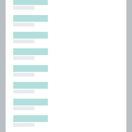
█████████
█████████
█████████
█████████
█████████
█████████
█████████
█████████
█████████
█████████
█████████
█████████
█████████
█████████
█████████
█████████