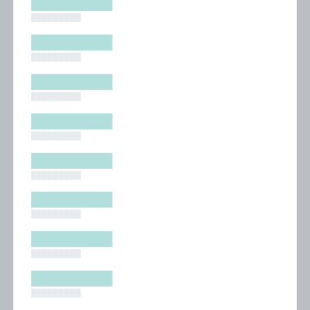
█████████
█████████
█████████
█████████
█████████
█████████
█████████
█████████
█████████
█████████
█████████
█████████
█████████
█████████
█████████
█████████