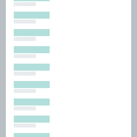
█████████
█████████
█████████
█████████
█████████
█████████
█████████
█████████
█████████
█████████
█████████
█████████
█████████
█████████
█████████
█████████