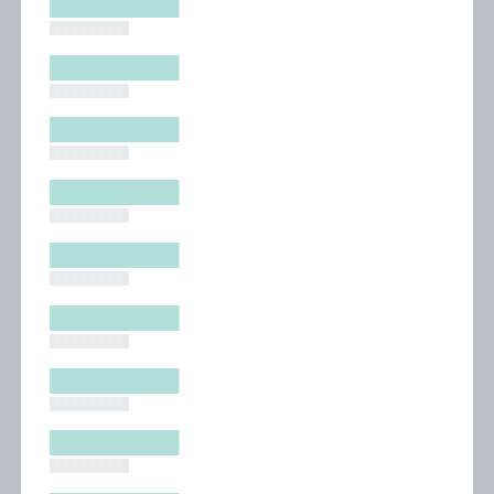
█████████
█████████
█████████
█████████
█████████
█████████
█████████
█████████
█████████
█████████
█████████
█████████
█████████
█████████
█████████
█████████