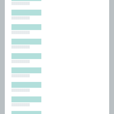
█████████
█████████
█████████
█████████
█████████
█████████
█████████
█████████
█████████
█████████
█████████
█████████
█████████
█████████
█████████
█████████