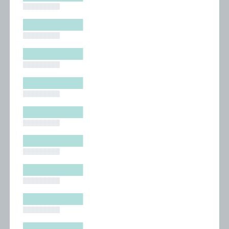
█████████
█████████
█████████
█████████
█████████
█████████
█████████
█████████
█████████
█████████
█████████
█████████
█████████
█████████
█████████
█████████