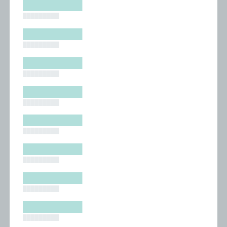
█████████
█████████
█████████
█████████
█████████
█████████
█████████
█████████
█████████
█████████
█████████
█████████
█████████
█████████
█████████
█████████