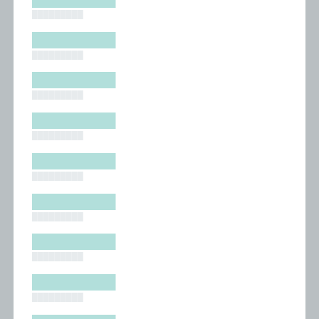
█████████
█████████
█████████
█████████
█████████
█████████
█████████
█████████
█████████
█████████
█████████
█████████
█████████
█████████
█████████