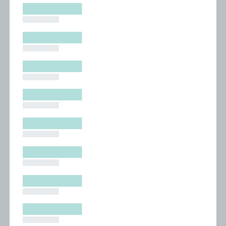
█████████
█████████
█████████
█████████
█████████
█████████
█████████
█████████
█████████
█████████
█████████
█████████
█████████
█████████
█████████
█████████