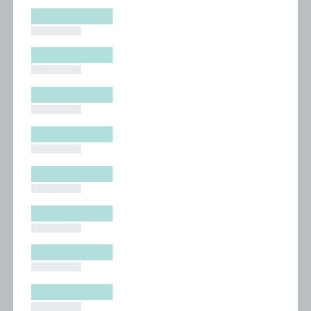
█████████
█████████
█████████
█████████
█████████
█████████
█████████
█████████
█████████
█████████
█████████
█████████
█████████
█████████
█████████
█████████