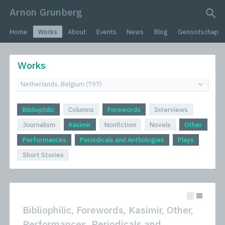
Arnon Grunberg
search query
Home
Works
About
Events
News
Blog
Genootschap
Works
Bibliophilic
Columns
Forewords
Interviews
Journalism
Kasimir
Nonfiction
Novels
Other
Performances
Periodicals and Anthologies
Plays
Short Stories
Bibliophilic, Forewords, Kasimir, Other,
Performances, Periodicals and