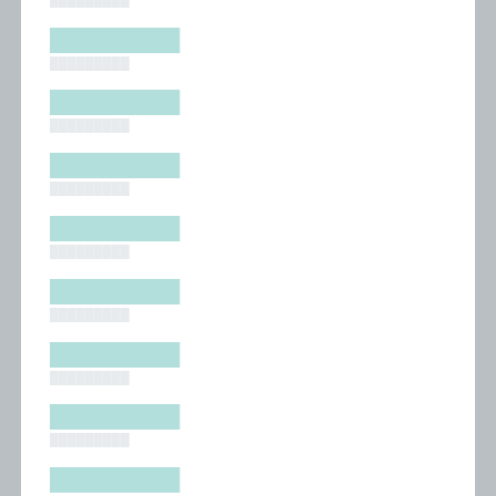
█████████
█████████
█████████
█████████
█████████
█████████
█████████
█████████
█████████
█████████
█████████
█████████
█████████
█████████
█████████