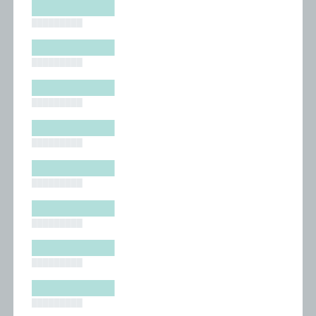
█████████
█████████
█████████
█████████
█████████
█████████
█████████
█████████
█████████
█████████
█████████
█████████
█████████
█████████
█████████
█████████