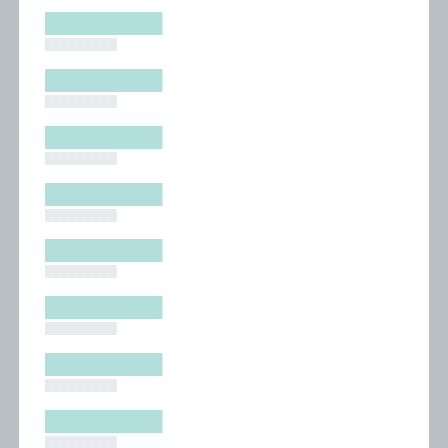
█████████
█████████
█████████
█████████
█████████
█████████
█████████
█████████
█████████
█████████
█████████
█████████
█████████
█████████
█████████
█████████