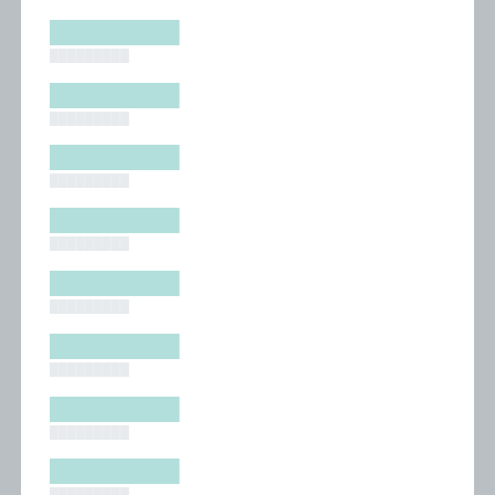
█████████
█████████
█████████
█████████
█████████
█████████
█████████
█████████
█████████
█████████
█████████
█████████
█████████
█████████
█████████
█████████