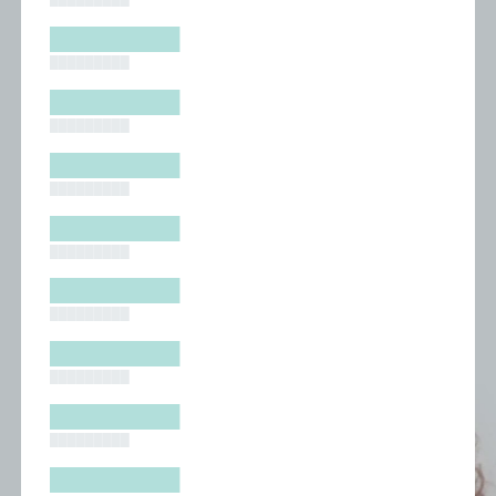
█████████
█████████
█████████
█████████
█████████
█████████
█████████
█████████
█████████
█████████
█████████
█████████
█████████
█████████
█████████