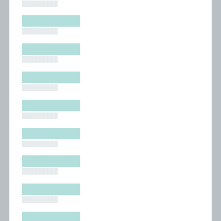
█████████
█████████
█████████
█████████
█████████
█████████
█████████
█████████
█████████
█████████
█████████
█████████
█████████
█████████
█████████
█████████