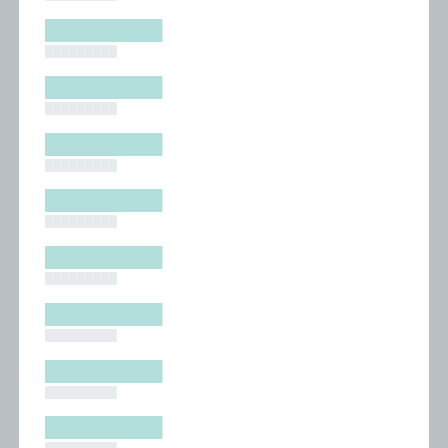
█████████
█████████
█████████
█████████
█████████
█████████
█████████
█████████
█████████
█████████
█████████
█████████
█████████
█████████
█████████