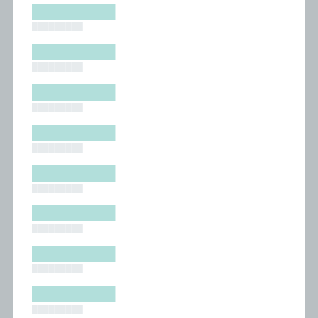
█████████
█████████
█████████
█████████
█████████
█████████
█████████
█████████
█████████
█████████
█████████
█████████
█████████
█████████
█████████
█████████