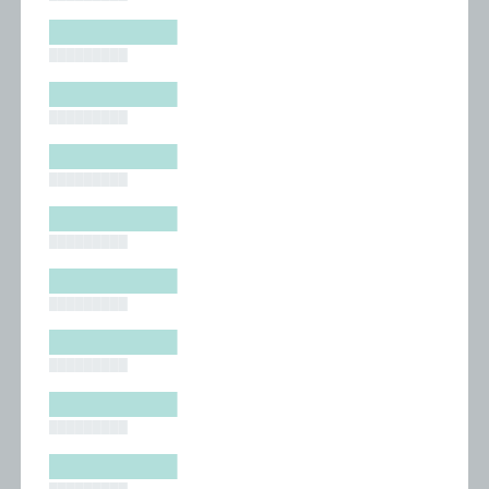
█████████
█████████
█████████
█████████
█████████
█████████
█████████
█████████
█████████
█████████
█████████
█████████
█████████
█████████
█████████
█████████