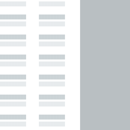
█████████
█████████
█████████
█████████
█████████
█████████
█████████
█████████
█████████
█████████
█████████
█████████
█████████
█████████
█████████
█████████
█████████
█████████
█████████
█████████
█████████
█████████
█████████
█████████
█████████
█████████