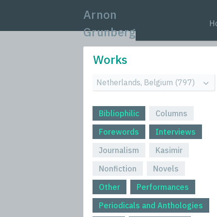
Arnon
H
Grunberg
Works
Bibliophilic
Columns
Forewords
Interviews
Journalism
Kasimir
Nonfiction
Novels
Other
Performances
Periodicals and Anthologies