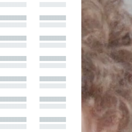
█████████
█████████
█████████
█████████
█████████
█████████
█████████
█████████
█████████
█████████
█████████
█████████
█████████
█████████
█████████
█████████
█████████
█████████
█████████
█████████
█████████
█████████
█████████
█████████
█████████
█████████