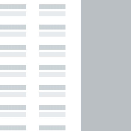
█████████
█████████
█████████
█████████
█████████
█████████
█████████
█████████
█████████
█████████
█████████
█████████
█████████
█████████
█████████
█████████
█████████
█████████
█████████
█████████
█████████
█████████
█████████
█████████
█████████
█████████