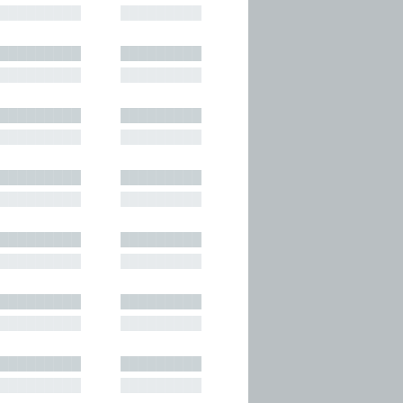
█████████
█████████
█████████
█████████
█████████
█████████
█████████
█████████
█████████
█████████
█████████
█████████
█████████
█████████
█████████
█████████
█████████
█████████
█████████
█████████
█████████
█████████
█████████
█████████
█████████
█████████