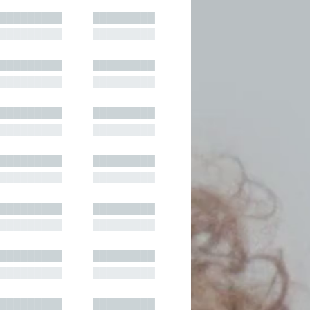
█████████
█████████
█████████
█████████
█████████
█████████
█████████
█████████
█████████
█████████
█████████
█████████
█████████
█████████
█████████
█████████
█████████
█████████
█████████
█████████
█████████
█████████
█████████
█████████
█████████
█████████