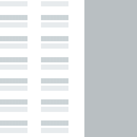
█████████
█████████
█████████
█████████
█████████
█████████
█████████
█████████
█████████
█████████
█████████
█████████
█████████
█████████
█████████
█████████
█████████
█████████
█████████
█████████
█████████
█████████
█████████
█████████
█████████
█████████