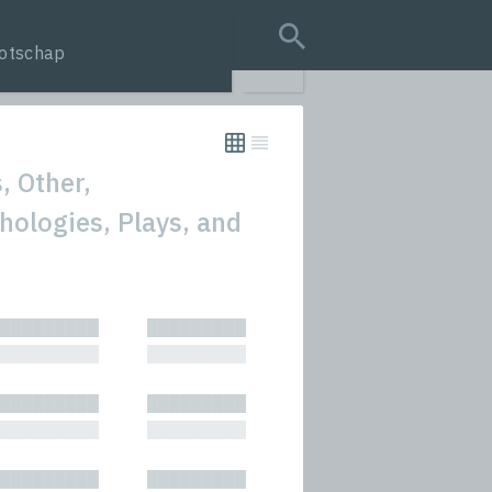
otschap
search query
, Other,
hologies, Plays, and
tion
█████████
█████████
s
█████████
█████████
rmances
█████████
█████████
icals and Anthologies
█████████
█████████
Stories
█████████
█████████