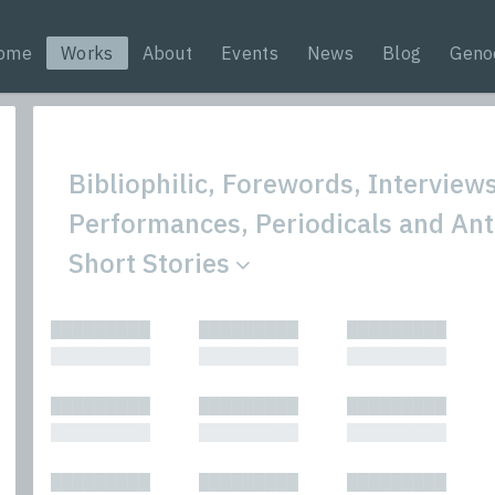
ome
Works
About
Events
News
Blog
Geno
Bibliophilic, Forewords, Interviews
Performances, Periodicals and Ant
Short Stories
All
Nonfic
█████████
█████████
█████████
Bibliophilic
Novel
█████████
█████████
█████████
Columns
Other
Forewords
Perfo
█████████
█████████
█████████
Interviews
Period
█████████
█████████
█████████
Journalism
Plays
Kasimir
Short 
█████████
█████████
█████████