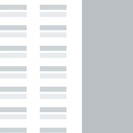
█████████
█████████
█████████
█████████
█████████
█████████
█████████
█████████
█████████
█████████
█████████
█████████
█████████
█████████
█████████
█████████
█████████
█████████
█████████
█████████
█████████
█████████
█████████
█████████
█████████
█████████