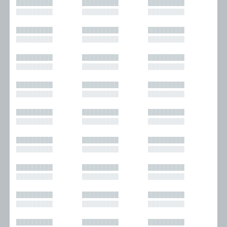
█████████
█████████
█████████
█████████
█████████
█████████
█████████
█████████
█████████
█████████
█████████
█████████
█████████
█████████
█████████
█████████
█████████
█████████
█████████
█████████
█████████
█████████
█████████
█████████
█████████
█████████
█████████
█████████
█████████
█████████
█████████
█████████
█████████
█████████
█████████
█████████
█████████
█████████
█████████
█████████
█████████
█████████
█████████
█████████
█████████
█████████
█████████
█████████
█████████
█████████
█████████