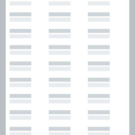
█████████
█████████
█████████
█████████
█████████
█████████
█████████
█████████
█████████
█████████
█████████
█████████
█████████
█████████
█████████
█████████
█████████
█████████
█████████
█████████
█████████
█████████
█████████
█████████
█████████
█████████
█████████
█████████
█████████
█████████
█████████
█████████
█████████
█████████
█████████
█████████
█████████
█████████
█████████
█████████
█████████
█████████
█████████
█████████
█████████
█████████
█████████
█████████
█████████
█████████
█████████