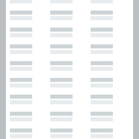
█████████
█████████
█████████
█████████
█████████
█████████
█████████
█████████
█████████
█████████
█████████
█████████
█████████
█████████
█████████
█████████
█████████
█████████
█████████
█████████
█████████
█████████
█████████
█████████
█████████
█████████
█████████
█████████
█████████
█████████
█████████
█████████
█████████
█████████
█████████
█████████
█████████
█████████
█████████
█████████
█████████
█████████
█████████
█████████
█████████
█████████
█████████
█████████
█████████
█████████
█████████