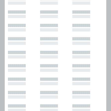
█████████
█████████
█████████
█████████
█████████
█████████
█████████
█████████
█████████
█████████
█████████
█████████
█████████
█████████
█████████
█████████
█████████
█████████
█████████
█████████
█████████
█████████
█████████
█████████
█████████
█████████
█████████
█████████
█████████
█████████
█████████
█████████
█████████
█████████
█████████
█████████
█████████
█████████
█████████
█████████
█████████
█████████
█████████
█████████
█████████
█████████
█████████
█████████
█████████
█████████
█████████