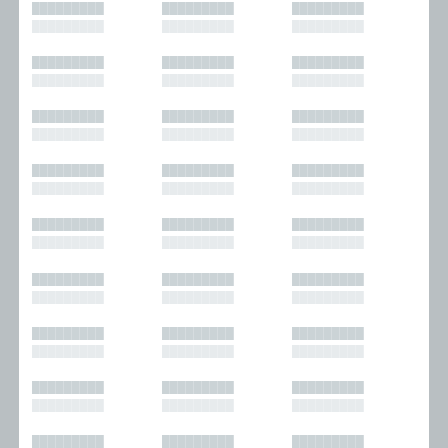
█████████
█████████
█████████
█████████
█████████
█████████
█████████
█████████
█████████
█████████
█████████
█████████
█████████
█████████
█████████
█████████
█████████
█████████
█████████
█████████
█████████
█████████
█████████
█████████
█████████
█████████
█████████
█████████
█████████
█████████
█████████
█████████
█████████
█████████
█████████
█████████
█████████
█████████
█████████
█████████
█████████
█████████
█████████
█████████
█████████
█████████
█████████
█████████
█████████
█████████
█████████