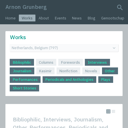
Arnon Grunberg
search query
Home
Works
About
Events
News
Blog
Genootschap
Works
Bibliophilic
Columns
Forewords
Interviews
Journalism
Kasimir
Nonfiction
Novels
Other
Performances
Periodicals and Anthologies
Plays
Short Stories
Bibliophilic, Interviews, Journalism,
Other, Performances, Periodicals and