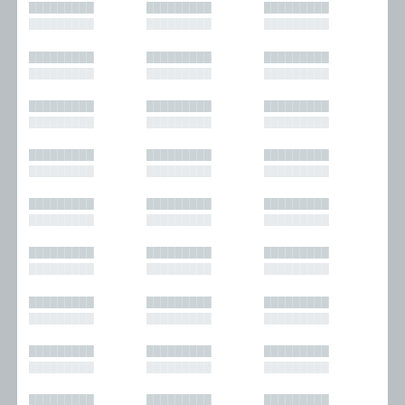
█████████
█████████
█████████
█████████
█████████
█████████
█████████
█████████
█████████
█████████
█████████
█████████
█████████
█████████
█████████
█████████
█████████
█████████
█████████
█████████
█████████
█████████
█████████
█████████
█████████
█████████
█████████
█████████
█████████
█████████
█████████
█████████
█████████
█████████
█████████
█████████
█████████
█████████
█████████
█████████
█████████
█████████
█████████
█████████
█████████
█████████
█████████
█████████
█████████
█████████
█████████