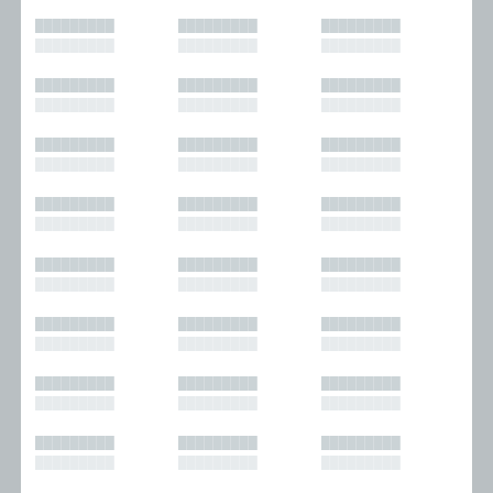
█████████
█████████
█████████
█████████
█████████
█████████
█████████
█████████
█████████
█████████
█████████
█████████
█████████
█████████
█████████
█████████
█████████
█████████
█████████
█████████
█████████
█████████
█████████
█████████
█████████
█████████
█████████
█████████
█████████
█████████
█████████
█████████
█████████
█████████
█████████
█████████
█████████
█████████
█████████
█████████
█████████
█████████
█████████
█████████
█████████
█████████
█████████
█████████