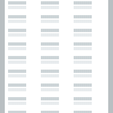
█████████
█████████
█████████
█████████
█████████
█████████
█████████
█████████
█████████
█████████
█████████
█████████
█████████
█████████
█████████
█████████
█████████
█████████
█████████
█████████
█████████
█████████
█████████
█████████
█████████
█████████
█████████
█████████
█████████
█████████
█████████
█████████
█████████
█████████
█████████
█████████
█████████
█████████
█████████
█████████
█████████
█████████
█████████
█████████
█████████
█████████
█████████
█████████
█████████
█████████
█████████