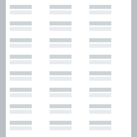
█████████
█████████
█████████
█████████
█████████
█████████
█████████
█████████
█████████
█████████
█████████
█████████
█████████
█████████
█████████
█████████
█████████
█████████
█████████
█████████
█████████
█████████
█████████
█████████
█████████
█████████
█████████
█████████
█████████
█████████
█████████
█████████
█████████
█████████
█████████
█████████
█████████
█████████
█████████
█████████
█████████
█████████
█████████
█████████
█████████
█████████
█████████
█████████