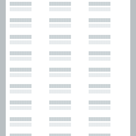
█████████
█████████
█████████
█████████
█████████
█████████
█████████
█████████
█████████
█████████
█████████
█████████
█████████
█████████
█████████
█████████
█████████
█████████
█████████
█████████
█████████
█████████
█████████
█████████
█████████
█████████
█████████
█████████
█████████
█████████
█████████
█████████
█████████
█████████
█████████
█████████
█████████
█████████
█████████
█████████
█████████
█████████
█████████
█████████
█████████
█████████
█████████
█████████
█████████
█████████
█████████