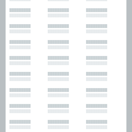
█████████
█████████
█████████
█████████
█████████
█████████
█████████
█████████
█████████
█████████
█████████
█████████
█████████
█████████
█████████
█████████
█████████
█████████
█████████
█████████
█████████
█████████
█████████
█████████
█████████
█████████
█████████
█████████
█████████
█████████
█████████
█████████
█████████
█████████
█████████
█████████
█████████
█████████
█████████
█████████
█████████
█████████
█████████
█████████
█████████
█████████
█████████
█████████