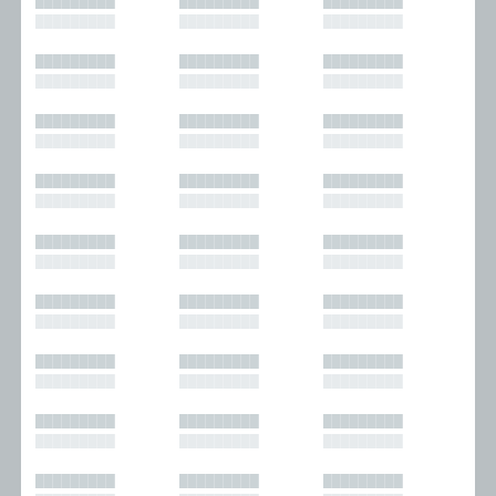
█████████
█████████
█████████
█████████
█████████
█████████
█████████
█████████
█████████
█████████
█████████
█████████
█████████
█████████
█████████
█████████
█████████
█████████
█████████
█████████
█████████
█████████
█████████
█████████
█████████
█████████
█████████
█████████
█████████
█████████
█████████
█████████
█████████
█████████
█████████
█████████
█████████
█████████
█████████
█████████
█████████
█████████
█████████
█████████
█████████
█████████
█████████
█████████
█████████
█████████
█████████