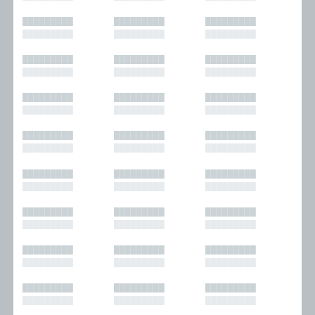
█████████
█████████
█████████
█████████
█████████
█████████
█████████
█████████
█████████
█████████
█████████
█████████
█████████
█████████
█████████
█████████
█████████
█████████
█████████
█████████
█████████
█████████
█████████
█████████
█████████
█████████
█████████
█████████
█████████
█████████
█████████
█████████
█████████
█████████
█████████
█████████
█████████
█████████
█████████
█████████
█████████
█████████
█████████
█████████
█████████
█████████
█████████
█████████