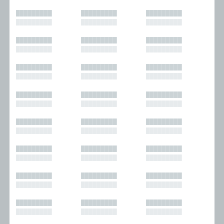
█████████
█████████
█████████
█████████
█████████
█████████
█████████
█████████
█████████
█████████
█████████
█████████
█████████
█████████
█████████
█████████
█████████
█████████
█████████
█████████
█████████
█████████
█████████
█████████
█████████
█████████
█████████
█████████
█████████
█████████
█████████
█████████
█████████
█████████
█████████
█████████
█████████
█████████
█████████
█████████
█████████
█████████
█████████
█████████
█████████
█████████
█████████
█████████