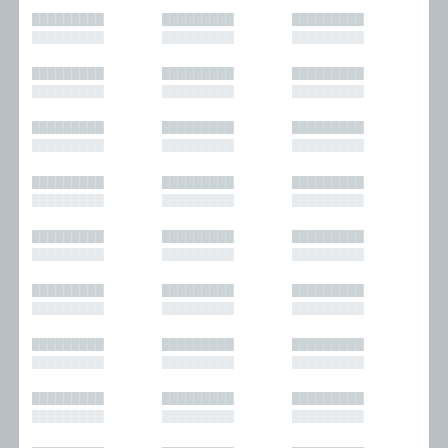
█████████
█████████
█████████
█████████
█████████
█████████
█████████
█████████
█████████
█████████
█████████
█████████
█████████
█████████
█████████
█████████
█████████
█████████
█████████
█████████
█████████
█████████
█████████
█████████
█████████
█████████
█████████
█████████
█████████
█████████
█████████
█████████
█████████
█████████
█████████
█████████
█████████
█████████
█████████
█████████
█████████
█████████
█████████
█████████
█████████
█████████
█████████
█████████