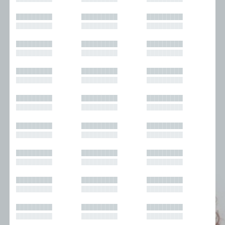
█████████
█████████
█████████
█████████
█████████
█████████
█████████
█████████
█████████
█████████
█████████
█████████
█████████
█████████
█████████
█████████
█████████
█████████
█████████
█████████
█████████
█████████
█████████
█████████
█████████
█████████
█████████
█████████
█████████
█████████
█████████
█████████
█████████
█████████
█████████
█████████
█████████
█████████
█████████
█████████
█████████
█████████
█████████
█████████
█████████
█████████
█████████
█████████