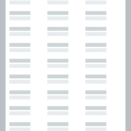
█████████
█████████
█████████
█████████
█████████
█████████
█████████
█████████
█████████
█████████
█████████
█████████
█████████
█████████
█████████
█████████
█████████
█████████
█████████
█████████
█████████
█████████
█████████
█████████
█████████
█████████
█████████
█████████
█████████
█████████
█████████
█████████
█████████
█████████
█████████
█████████
█████████
█████████
█████████
█████████
█████████
█████████
█████████
█████████
█████████
█████████
█████████
█████████
█████████
█████████
█████████