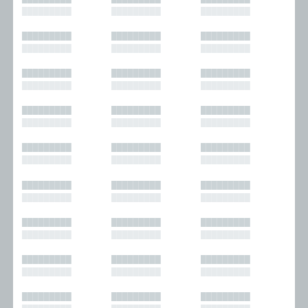
█████████
█████████
█████████
█████████
█████████
█████████
█████████
█████████
█████████
█████████
█████████
█████████
█████████
█████████
█████████
█████████
█████████
█████████
█████████
█████████
█████████
█████████
█████████
█████████
█████████
█████████
█████████
█████████
█████████
█████████
█████████
█████████
█████████
█████████
█████████
█████████
█████████
█████████
█████████
█████████
█████████
█████████
█████████
█████████
█████████
█████████
█████████
█████████