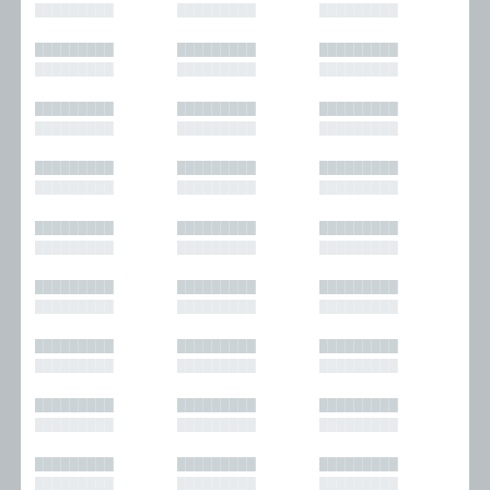
█████████
█████████
█████████
█████████
█████████
█████████
█████████
█████████
█████████
█████████
█████████
█████████
█████████
█████████
█████████
█████████
█████████
█████████
█████████
█████████
█████████
█████████
█████████
█████████
█████████
█████████
█████████
█████████
█████████
█████████
█████████
█████████
█████████
█████████
█████████
█████████
█████████
█████████
█████████
█████████
█████████
█████████
█████████
█████████
█████████
█████████
█████████
█████████
█████████
█████████
█████████