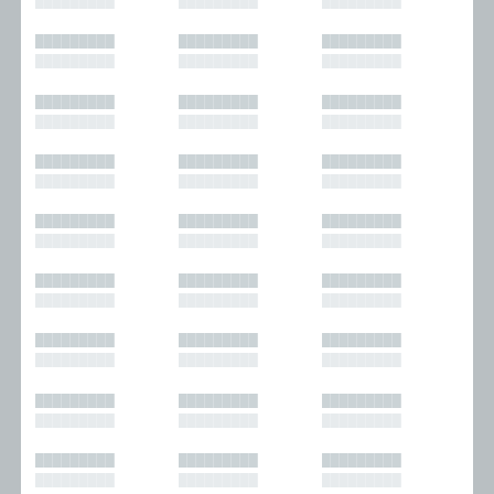
█████████
█████████
█████████
█████████
█████████
█████████
█████████
█████████
█████████
█████████
█████████
█████████
█████████
█████████
█████████
█████████
█████████
█████████
█████████
█████████
█████████
█████████
█████████
█████████
█████████
█████████
█████████
█████████
█████████
█████████
█████████
█████████
█████████
█████████
█████████
█████████
█████████
█████████
█████████
█████████
█████████
█████████
█████████
█████████
█████████
█████████
█████████
█████████
█████████
█████████
█████████