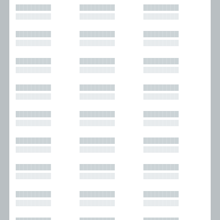
█████████
█████████
█████████
█████████
█████████
█████████
█████████
█████████
█████████
█████████
█████████
█████████
█████████
█████████
█████████
█████████
█████████
█████████
█████████
█████████
█████████
█████████
█████████
█████████
█████████
█████████
█████████
█████████
█████████
█████████
█████████
█████████
█████████
█████████
█████████
█████████
█████████
█████████
█████████
█████████
█████████
█████████
█████████
█████████
█████████
█████████
█████████
█████████