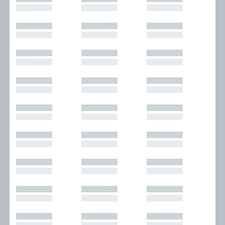
█████████
█████████
█████████
█████████
█████████
█████████
█████████
█████████
█████████
█████████
█████████
█████████
█████████
█████████
█████████
█████████
█████████
█████████
█████████
█████████
█████████
█████████
█████████
█████████
█████████
█████████
█████████
█████████
█████████
█████████
█████████
█████████
█████████
█████████
█████████
█████████
█████████
█████████
█████████
█████████
█████████
█████████
█████████
█████████
█████████
█████████
█████████
█████████