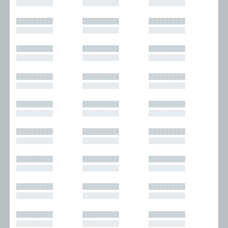
█████████
█████████
█████████
█████████
█████████
█████████
█████████
█████████
█████████
█████████
█████████
█████████
█████████
█████████
█████████
█████████
█████████
█████████
█████████
█████████
█████████
█████████
█████████
█████████
█████████
█████████
█████████
█████████
█████████
█████████
█████████
█████████
█████████
█████████
█████████
█████████
█████████
█████████
█████████
█████████
█████████
█████████
█████████
█████████
█████████
█████████
█████████
█████████
█████████
█████████
█████████