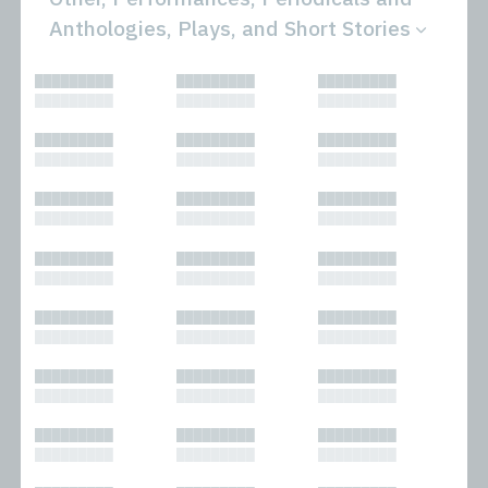
Anthologies, Plays, and Short Stories
All
Novels
█████████
█████████
█████████
Bibliophilic
Other
█████████
█████████
█████████
Columns
Performances
Forewords
Periodicals and
█████████
█████████
█████████
Interviews
Anthologies
█████████
█████████
█████████
Journalism
Plays
Kasimir
Short Stories
█████████
█████████
█████████
Nonfiction
█████████
█████████
█████████
█████████
█████████
█████████
█████████
█████████
█████████
█████████
█████████
█████████
█████████
█████████
█████████
█████████
█████████
█████████
█████████
█████████
█████████
█████████
█████████
█████████
█████████
█████████
█████████