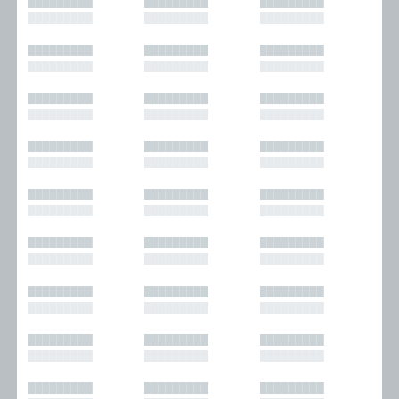
█████████
█████████
█████████
█████████
█████████
█████████
█████████
█████████
█████████
█████████
█████████
█████████
█████████
█████████
█████████
█████████
█████████
█████████
█████████
█████████
█████████
█████████
█████████
█████████
█████████
█████████
█████████
█████████
█████████
█████████
█████████
█████████
█████████
█████████
█████████
█████████
█████████
█████████
█████████
█████████
█████████
█████████
█████████
█████████
█████████
█████████
█████████
█████████
█████████
█████████
█████████