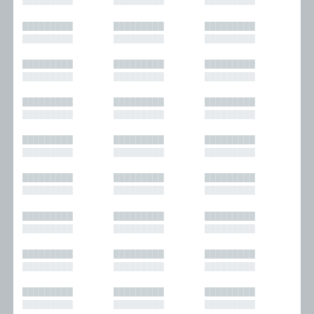
█████████
█████████
█████████
█████████
█████████
█████████
█████████
█████████
█████████
█████████
█████████
█████████
█████████
█████████
█████████
█████████
█████████
█████████
█████████
█████████
█████████
█████████
█████████
█████████
█████████
█████████
█████████
█████████
█████████
█████████
█████████
█████████
█████████
█████████
█████████
█████████
█████████
█████████
█████████
█████████
█████████
█████████
█████████
█████████
█████████
█████████
█████████
█████████
█████████
█████████
█████████