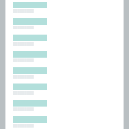
█████████
█████████
█████████
█████████
█████████
█████████
█████████
█████████
█████████
█████████
█████████
█████████
█████████
█████████
█████████
█████████