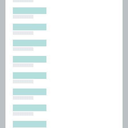
█████████
█████████
█████████
█████████
█████████
█████████
█████████
█████████
█████████
█████████
█████████
█████████
█████████
█████████
█████████
█████████