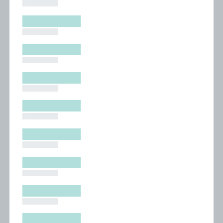
█████████
█████████
█████████
█████████
█████████
█████████
█████████
█████████
█████████
█████████
█████████
█████████
█████████
█████████
█████████
█████████