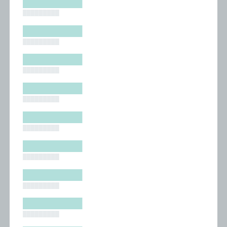
█████████
█████████
█████████
█████████
█████████
█████████
█████████
█████████
█████████
█████████
█████████
█████████
█████████
█████████
█████████
█████████