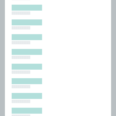
█████████
█████████
█████████
█████████
█████████
█████████
█████████
█████████
█████████
█████████
█████████
█████████
█████████
█████████
█████████
█████████