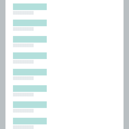
█████████
█████████
█████████
█████████
█████████
█████████
█████████
█████████
█████████
█████████
█████████
█████████
█████████
█████████
█████████
█████████