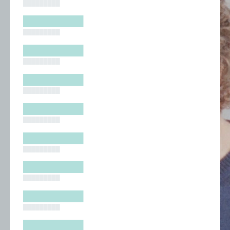
█████████
█████████
█████████
█████████
█████████
█████████
█████████
█████████
█████████
█████████
█████████
█████████
█████████
█████████
█████████
█████████