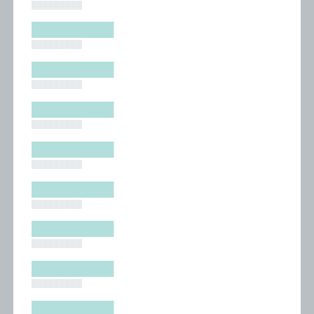
█████████
█████████
█████████
█████████
█████████
█████████
█████████
█████████
█████████
█████████
█████████
█████████
█████████
█████████
█████████
█████████