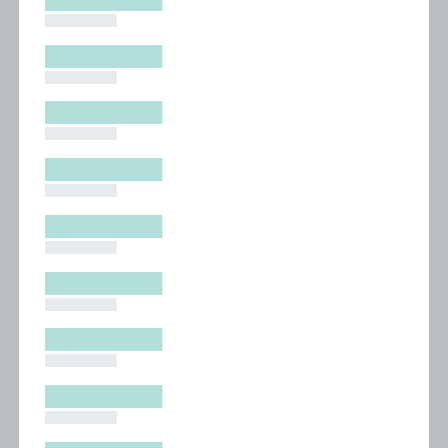
█████████
█████████
█████████
█████████
█████████
█████████
█████████
█████████
█████████
█████████
█████████
█████████
█████████
█████████
█████████