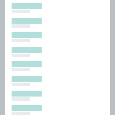
█████████
█████████
█████████
█████████
█████████
█████████
█████████
█████████
█████████
█████████
█████████
█████████
█████████
█████████
█████████
█████████