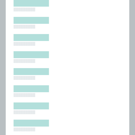
█████████
█████████
█████████
█████████
█████████
█████████
█████████
█████████
█████████
█████████
█████████
█████████
█████████
█████████
█████████
█████████