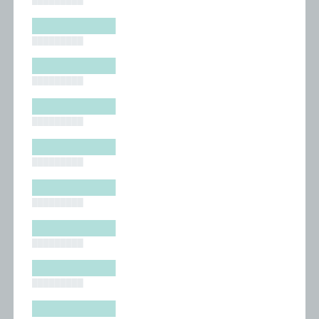
█████████
█████████
█████████
█████████
█████████
█████████
█████████
█████████
█████████
█████████
█████████
█████████
█████████
█████████
█████████