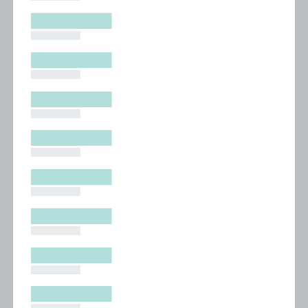
█████████
█████████
█████████
█████████
█████████
█████████
█████████
█████████
█████████
█████████
█████████
█████████
█████████
█████████
█████████