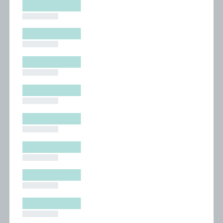
█████████
█████████
█████████
█████████
█████████
█████████
█████████
█████████
█████████
█████████
█████████
█████████
█████████
█████████
█████████
█████████