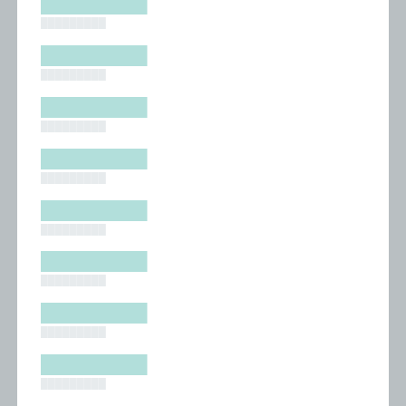
█████████
█████████
█████████
█████████
█████████
█████████
█████████
█████████
█████████
█████████
█████████
█████████
█████████
█████████
█████████
█████████