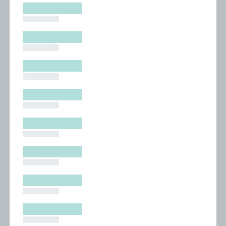
█████████
█████████
█████████
█████████
█████████
█████████
█████████
█████████
█████████
█████████
█████████
█████████
█████████
█████████
█████████
█████████