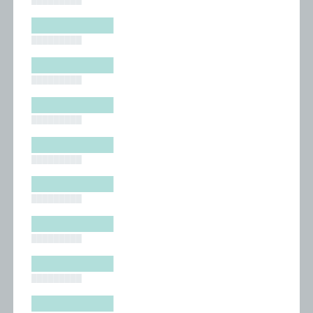
█████████
█████████
█████████
█████████
█████████
█████████
█████████
█████████
█████████
█████████
█████████
█████████
█████████
█████████
█████████
█████████