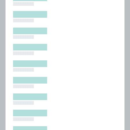
█████████
█████████
█████████
█████████
█████████
█████████
█████████
█████████
█████████
█████████
█████████
█████████
█████████
█████████
█████████
█████████