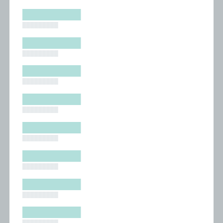
█████████
█████████
█████████
█████████
█████████
█████████
█████████
█████████
█████████
█████████
█████████
█████████
█████████
█████████
█████████
█████████