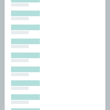
█████████
█████████
█████████
█████████
█████████
█████████
█████████
█████████
█████████
█████████
█████████
█████████
█████████
█████████
█████████