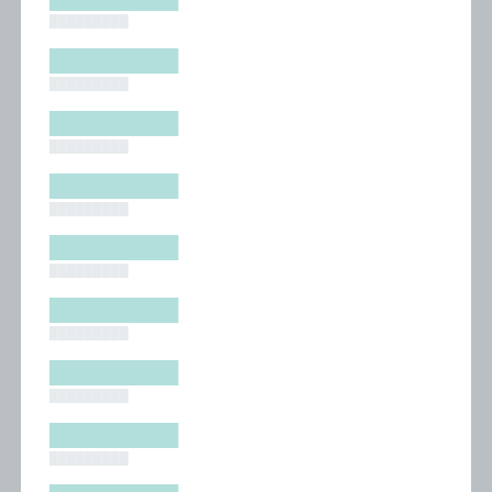
█████████
█████████
█████████
█████████
█████████
█████████
█████████
█████████
█████████
█████████
█████████
█████████
█████████
█████████
█████████