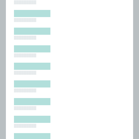
█████████
█████████
█████████
█████████
█████████
█████████
█████████
█████████
█████████
█████████
█████████
█████████
█████████
█████████
█████████
█████████