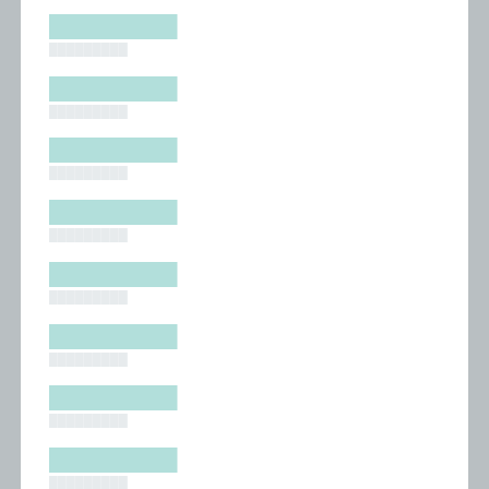
█████████
█████████
█████████
█████████
█████████
█████████
█████████
█████████
█████████
█████████
█████████
█████████
█████████
█████████
█████████
█████████