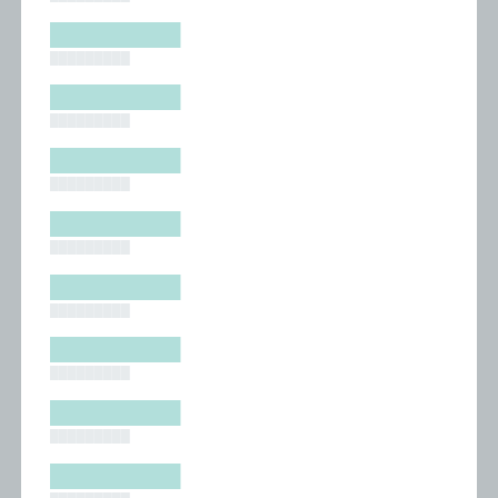
█████████
█████████
█████████
█████████
█████████
█████████
█████████
█████████
█████████
█████████
█████████
█████████
█████████
█████████
█████████