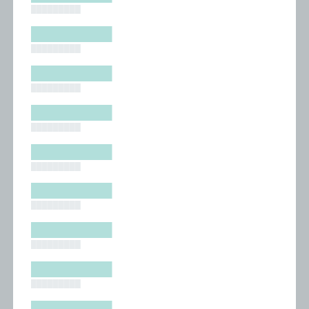
█████████
█████████
█████████
█████████
█████████
█████████
█████████
█████████
█████████
█████████
█████████
█████████
█████████
█████████
█████████
█████████