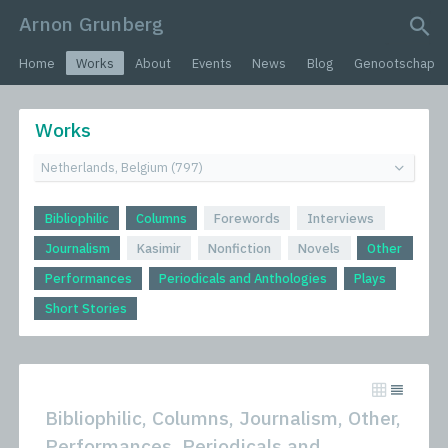
Arnon Grunberg
search query
Home
Works
About
Events
News
Blog
Genootschap
Works
Bibliophilic
Columns
Forewords
Interviews
Journalism
Kasimir
Nonfiction
Novels
Other
Performances
Periodicals and Anthologies
Plays
Short Stories
Bibliophilic, Columns, Journalism, Other,
Performances, Periodicals and