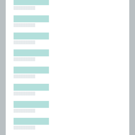
█████████
█████████
█████████
█████████
█████████
█████████
█████████
█████████
█████████
█████████
█████████
█████████
█████████
█████████
█████████
█████████