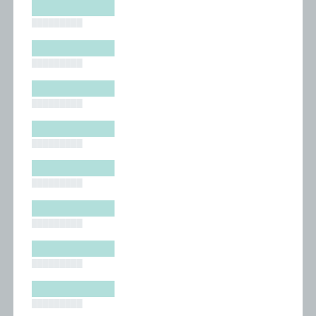
█████████
█████████
█████████
█████████
█████████
█████████
█████████
█████████
█████████
█████████
█████████
█████████
█████████
█████████
█████████
█████████