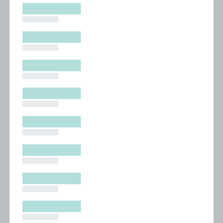
█████████
█████████
█████████
█████████
█████████
█████████
█████████
█████████
█████████
█████████
█████████
█████████
█████████
█████████
█████████
█████████