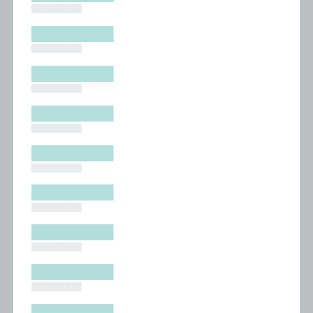
█████████
█████████
█████████
█████████
█████████
█████████
█████████
█████████
█████████
█████████
█████████
█████████
█████████
█████████
█████████
█████████