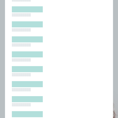
█████████
█████████
█████████
█████████
█████████
█████████
█████████
█████████
█████████
█████████
█████████
█████████
█████████
█████████
█████████