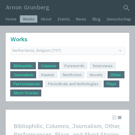
Arnon Grunberg
search query
Home
Works
About
Events
News
Blog
Genootschap
Works
Bibliophilic
Columns
Forewords
Interviews
Journalism
Kasimir
Nonfiction
Novels
Other
Performances
Periodicals and Anthologies
Plays
Short Stories
Bibliophilic, Columns, Journalism, Other,
Performances, Plays, and Short Stories