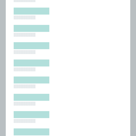
█████████
█████████
█████████
█████████
█████████
█████████
█████████
█████████
█████████
█████████
█████████
█████████
█████████
█████████
█████████
█████████