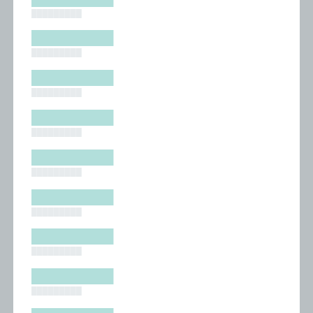
█████████
█████████
█████████
█████████
█████████
█████████
█████████
█████████
█████████
█████████
█████████
█████████
█████████
█████████
█████████