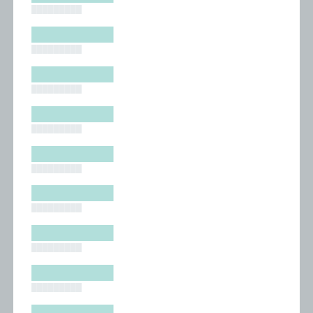
█████████
█████████
█████████
█████████
█████████
█████████
█████████
█████████
█████████
█████████
█████████
█████████
█████████
█████████
█████████
█████████