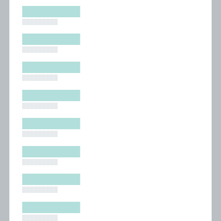
█████████
█████████
█████████
█████████
█████████
█████████
█████████
█████████
█████████
█████████
█████████
█████████
█████████
█████████
█████████
█████████