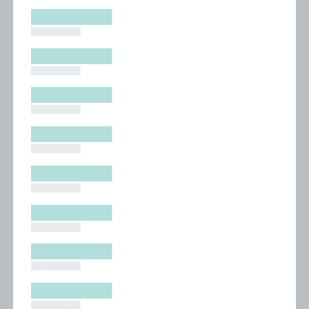
█████████
█████████
█████████
█████████
█████████
█████████
█████████
█████████
█████████
█████████
█████████
█████████
█████████
█████████
█████████
█████████