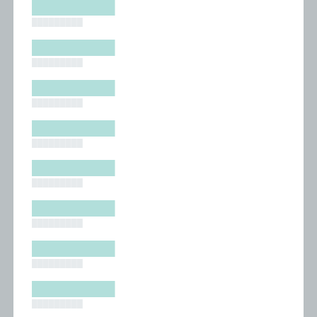
█████████
█████████
█████████
█████████
█████████
█████████
█████████
█████████
█████████
█████████
█████████
█████████
█████████
█████████
█████████
█████████