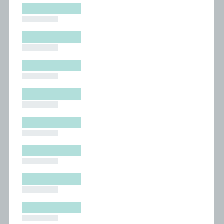
█████████
█████████
█████████
█████████
█████████
█████████
█████████
█████████
█████████
█████████
█████████
█████████
█████████
█████████
█████████
█████████