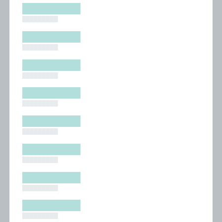
█████████
█████████
█████████
█████████
█████████
█████████
█████████
█████████
█████████
█████████
█████████
█████████
█████████
█████████
█████████
█████████