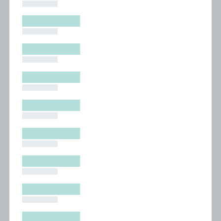
█████████
█████████
█████████
█████████
█████████
█████████
█████████
█████████
█████████
█████████
█████████
█████████
█████████
█████████
█████████
█████████