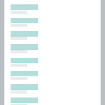
█████████
█████████
█████████
█████████
█████████
█████████
█████████
█████████
█████████
█████████
█████████
█████████
█████████
█████████
█████████