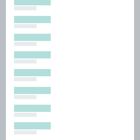
█████████
█████████
█████████
█████████
█████████
█████████
█████████
█████████
█████████
█████████
█████████
█████████
█████████
█████████
█████████
█████████