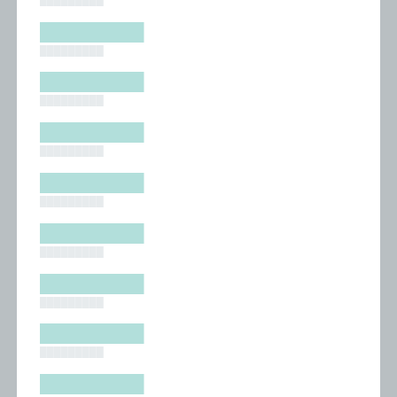
█████████
█████████
█████████
█████████
█████████
█████████
█████████
█████████
█████████
█████████
█████████
█████████
█████████
█████████
█████████