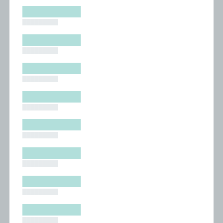
█████████
█████████
█████████
█████████
█████████
█████████
█████████
█████████
█████████
█████████
█████████
█████████
█████████
█████████
█████████
█████████