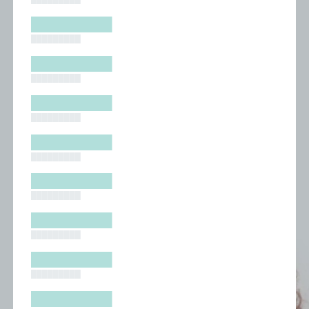
█████████
█████████
█████████
█████████
█████████
█████████
█████████
█████████
█████████
█████████
█████████
█████████
█████████
█████████
█████████