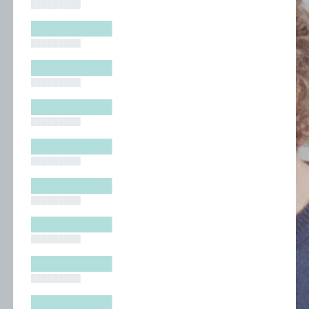
█████████
█████████
█████████
█████████
█████████
█████████
█████████
█████████
█████████
█████████
█████████
█████████
█████████
█████████
█████████
█████████