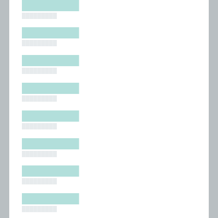
█████████
█████████
█████████
█████████
█████████
█████████
█████████
█████████
█████████
█████████
█████████
█████████
█████████
█████████
█████████
█████████