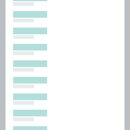
█████████
█████████
█████████
█████████
█████████
█████████
█████████
█████████
█████████
█████████
█████████
█████████
█████████
█████████
█████████
█████████