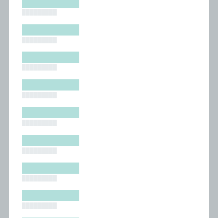
█████████
█████████
█████████
█████████
█████████
█████████
█████████
█████████
█████████
█████████
█████████
█████████
█████████
█████████
█████████
█████████