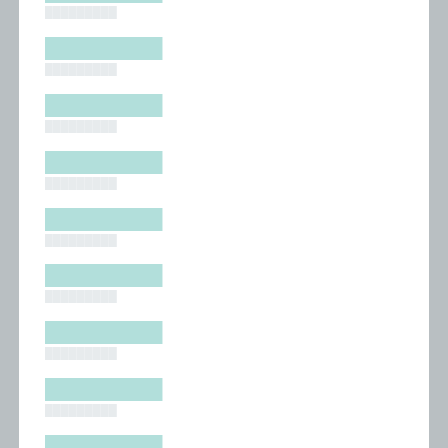
█████████
█████████
█████████
█████████
█████████
█████████
█████████
█████████
█████████
█████████
█████████
█████████
█████████
█████████
█████████
█████████