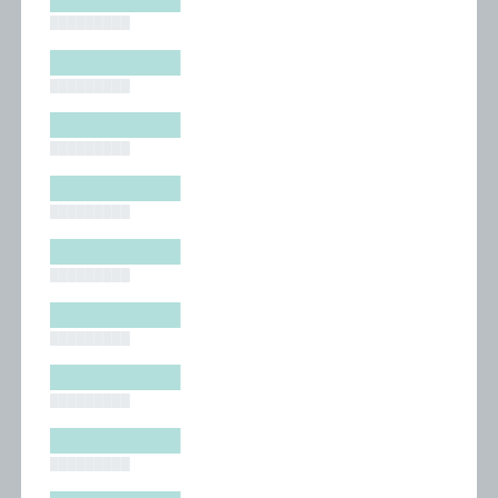
█████████
█████████
█████████
█████████
█████████
█████████
█████████
█████████
█████████
█████████
█████████
█████████
█████████
█████████
█████████