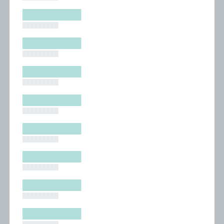
█████████
█████████
█████████
█████████
█████████
█████████
█████████
█████████
█████████
█████████
█████████
█████████
█████████
█████████
█████████
█████████