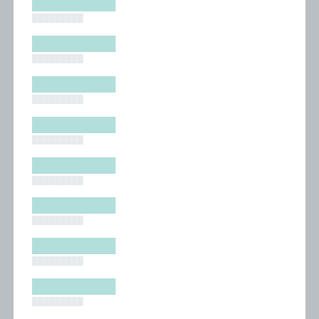
█████████
█████████
█████████
█████████
█████████
█████████
█████████
█████████
█████████
█████████
█████████
█████████
█████████
█████████
█████████
█████████