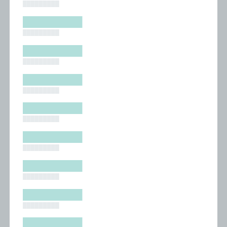
█████████
█████████
█████████
█████████
█████████
█████████
█████████
█████████
█████████
█████████
█████████
█████████
█████████
█████████
█████████
█████████