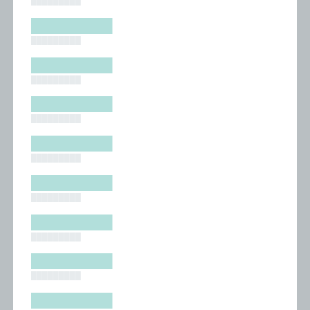
█████████
█████████
█████████
█████████
█████████
█████████
█████████
█████████
█████████
█████████
█████████
█████████
█████████
█████████
█████████
█████████