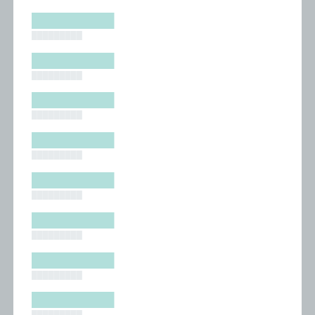
█████████
█████████
█████████
█████████
█████████
█████████
█████████
█████████
█████████
█████████
█████████
█████████
█████████
█████████
█████████
█████████