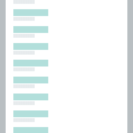
█████████
█████████
█████████
█████████
█████████
█████████
█████████
█████████
█████████
█████████
█████████
█████████
█████████
█████████
█████████
█████████