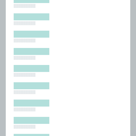
█████████
█████████
█████████
█████████
█████████
█████████
█████████
█████████
█████████
█████████
█████████
█████████
█████████
█████████
█████████