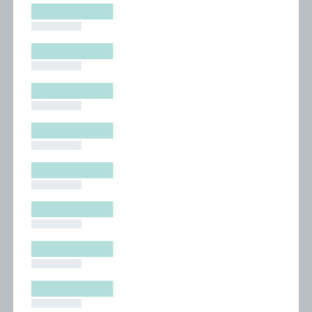
█████████
█████████
█████████
█████████
█████████
█████████
█████████
█████████
█████████
█████████
█████████
█████████
█████████
█████████
█████████
█████████