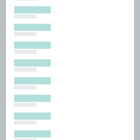
█████████
█████████
█████████
█████████
█████████
█████████
█████████
█████████
█████████
█████████
█████████
█████████
█████████
█████████
█████████