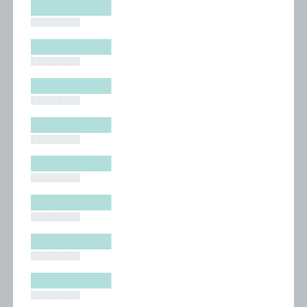
█████████
█████████
█████████
█████████
█████████
█████████
█████████
█████████
█████████
█████████
█████████
█████████
█████████
█████████
█████████
█████████