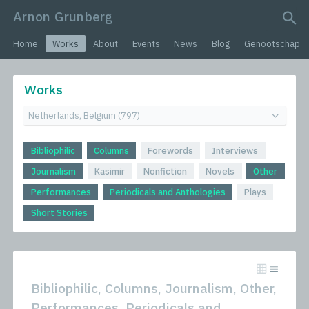
Arnon Grunberg
search query
Home
Works
About
Events
News
Blog
Genootschap
Works
Bibliophilic
Columns
Forewords
Interviews
Journalism
Kasimir
Nonfiction
Novels
Other
Performances
Periodicals and Anthologies
Plays
Short Stories
Bibliophilic, Columns, Journalism, Other,
Performances, Periodicals and