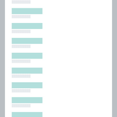
█████████
█████████
█████████
█████████
█████████
█████████
█████████
█████████
█████████
█████████
█████████
█████████
█████████
█████████
█████████
█████████