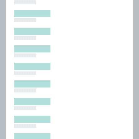
█████████
█████████
█████████
█████████
█████████
█████████
█████████
█████████
█████████
█████████
█████████
█████████
█████████
█████████
█████████
█████████