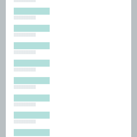
█████████
█████████
█████████
█████████
█████████
█████████
█████████
█████████
█████████
█████████
█████████
█████████
█████████
█████████
█████████