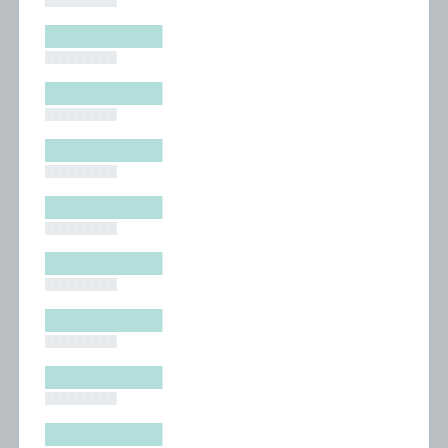
█████████
█████████
█████████
█████████
█████████
█████████
█████████
█████████
█████████
█████████
█████████
█████████
█████████
█████████
█████████
█████████