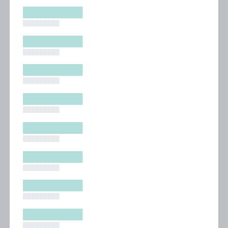
█████████
█████████
█████████
█████████
█████████
█████████
█████████
█████████
█████████
█████████
█████████
█████████
█████████
█████████
█████████
█████████