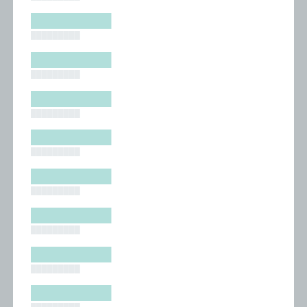
█████████
█████████
█████████
█████████
█████████
█████████
█████████
█████████
█████████
█████████
█████████
█████████
█████████
█████████
█████████