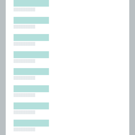
█████████
█████████
█████████
█████████
█████████
█████████
█████████
█████████
█████████
█████████
█████████
█████████
█████████
█████████
█████████
█████████