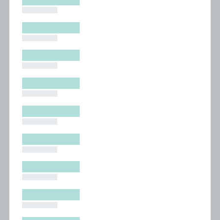
█████████
█████████
█████████
█████████
█████████
█████████
█████████
█████████
█████████
█████████
█████████
█████████
█████████
█████████
█████████