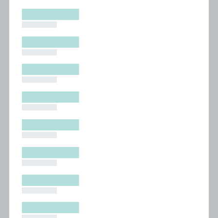
█████████
█████████
█████████
█████████
█████████
█████████
█████████
█████████
█████████
█████████
█████████
█████████
█████████
█████████
█████████
█████████