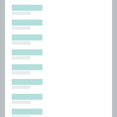
█████████
█████████
█████████
█████████
█████████
█████████
█████████
█████████
█████████
█████████
█████████
█████████
█████████
█████████
█████████
█████████