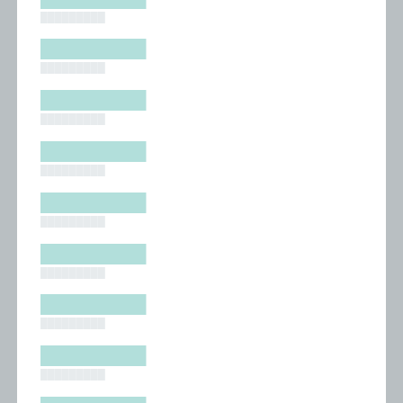
█████████
█████████
█████████
█████████
█████████
█████████
█████████
█████████
█████████
█████████
█████████
█████████
█████████
█████████
█████████