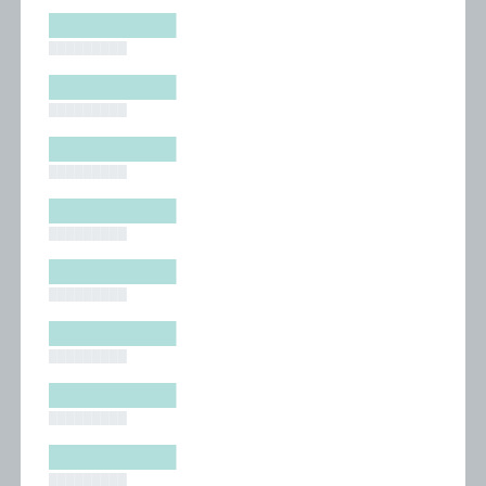
█████████
█████████
█████████
█████████
█████████
█████████
█████████
█████████
█████████
█████████
█████████
█████████
█████████
█████████
█████████
█████████