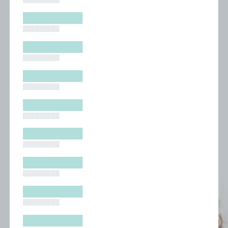
█████████
█████████
█████████
█████████
█████████
█████████
█████████
█████████
█████████
█████████
█████████
█████████
█████████
█████████
█████████