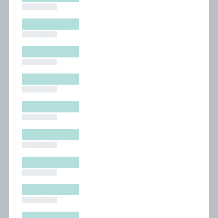
█████████
█████████
█████████
█████████
█████████
█████████
█████████
█████████
█████████
█████████
█████████
█████████
█████████
█████████
█████████
█████████