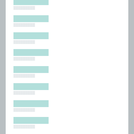
█████████
█████████
█████████
█████████
█████████
█████████
█████████
█████████
█████████
█████████
█████████
█████████
█████████
█████████
█████████
█████████