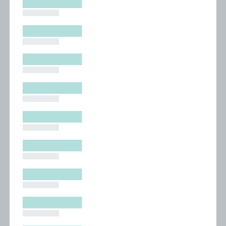
█████████
█████████
█████████
█████████
█████████
█████████
█████████
█████████
█████████
█████████
█████████
█████████
█████████
█████████
█████████
█████████