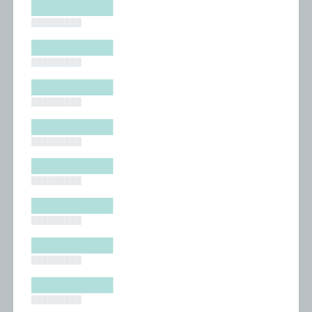
█████████
█████████
█████████
█████████
█████████
█████████
█████████
█████████
█████████
█████████
█████████
█████████
█████████
█████████
█████████
█████████