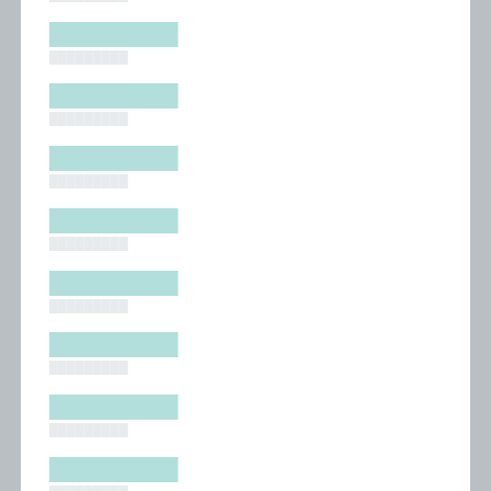
█████████
█████████
█████████
█████████
█████████
█████████
█████████
█████████
█████████
█████████
█████████
█████████
█████████
█████████
█████████