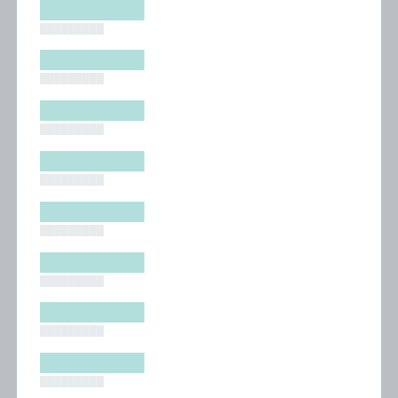
█████████
█████████
█████████
█████████
█████████
█████████
█████████
█████████
█████████
█████████
█████████
█████████
█████████
█████████
█████████
█████████