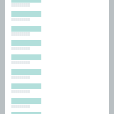
█████████
█████████
█████████
█████████
█████████
█████████
█████████
█████████
█████████
█████████
█████████
█████████
█████████
█████████
█████████