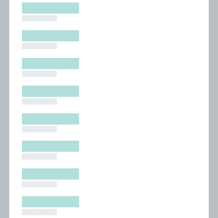
█████████
█████████
█████████
█████████
█████████
█████████
█████████
█████████
█████████
█████████
█████████
█████████
█████████
█████████
█████████
█████████