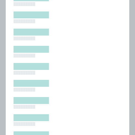
█████████
█████████
█████████
█████████
█████████
█████████
█████████
█████████
█████████
█████████
█████████
█████████
█████████
█████████
█████████
█████████