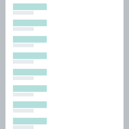
█████████
█████████
█████████
█████████
█████████
█████████
█████████
█████████
█████████
█████████
█████████
█████████
█████████
█████████
█████████
█████████