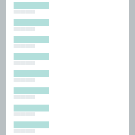
█████████
█████████
█████████
█████████
█████████
█████████
█████████
█████████
█████████
█████████
█████████
█████████
█████████
█████████
█████████
█████████