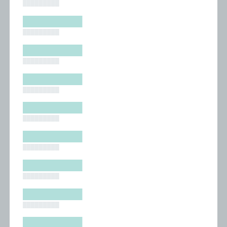
█████████
█████████
█████████
█████████
█████████
█████████
█████████
█████████
█████████
█████████
█████████
█████████
█████████
█████████
█████████
█████████