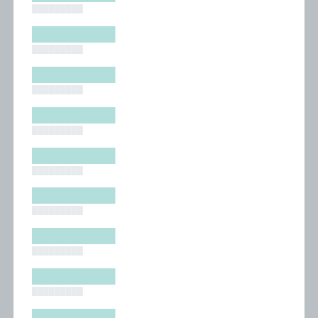
█████████
█████████
█████████
█████████
█████████
█████████
█████████
█████████
█████████
█████████
█████████
█████████
█████████
█████████
█████████
█████████