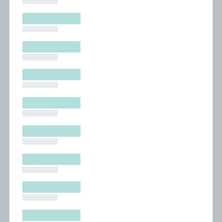
█████████
█████████
█████████
█████████
█████████
█████████
█████████
█████████
█████████
█████████
█████████
█████████
█████████
█████████
█████████
█████████