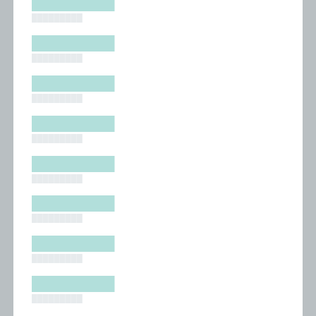
█████████
█████████
█████████
█████████
█████████
█████████
█████████
█████████
█████████
█████████
█████████
█████████
█████████
█████████
█████████
█████████