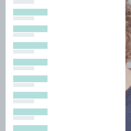
█████████
█████████
█████████
█████████
█████████
█████████
█████████
█████████
█████████
█████████
█████████
█████████
█████████
█████████
█████████
█████████