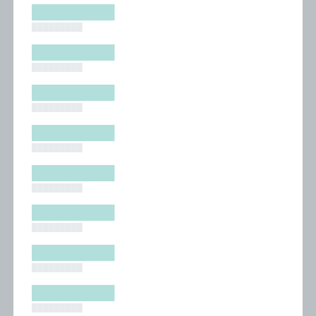
█████████
█████████
█████████
█████████
█████████
█████████
█████████
█████████
█████████
█████████
█████████
█████████
█████████
█████████
█████████
█████████