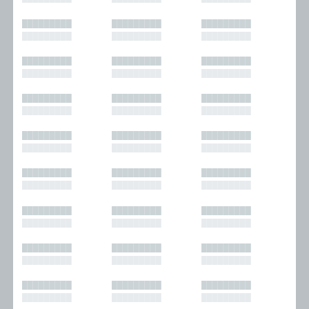
█████████
█████████
█████████
█████████
█████████
█████████
█████████
█████████
█████████
█████████
█████████
█████████
█████████
█████████
█████████
█████████
█████████
█████████
█████████
█████████
█████████
█████████
█████████
█████████
█████████
█████████
█████████
█████████
█████████
█████████
█████████
█████████
█████████
█████████
█████████
█████████
█████████
█████████
█████████
█████████
█████████
█████████
█████████
█████████
█████████
█████████
█████████
█████████