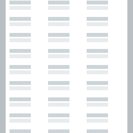
█████████
█████████
█████████
█████████
█████████
█████████
█████████
█████████
█████████
█████████
█████████
█████████
█████████
█████████
█████████
█████████
█████████
█████████
█████████
█████████
█████████
█████████
█████████
█████████
█████████
█████████
█████████
█████████
█████████
█████████
█████████
█████████
█████████
█████████
█████████
█████████
█████████
█████████
█████████
█████████
█████████
█████████
█████████
█████████
█████████
█████████
█████████
█████████
█████████
█████████
█████████