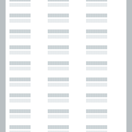
█████████
█████████
█████████
█████████
█████████
█████████
█████████
█████████
█████████
█████████
█████████
█████████
█████████
█████████
█████████
█████████
█████████
█████████
█████████
█████████
█████████
█████████
█████████
█████████
█████████
█████████
█████████
█████████
█████████
█████████
█████████
█████████
█████████
█████████
█████████
█████████
█████████
█████████
█████████
█████████
█████████
█████████
█████████
█████████
█████████
█████████
█████████
█████████