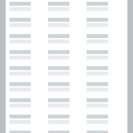
█████████
█████████
█████████
█████████
█████████
█████████
█████████
█████████
█████████
█████████
█████████
█████████
█████████
█████████
█████████
█████████
█████████
█████████
█████████
█████████
█████████
█████████
█████████
█████████
█████████
█████████
█████████
█████████
█████████
█████████
█████████
█████████
█████████
█████████
█████████
█████████
█████████
█████████
█████████
█████████
█████████
█████████
█████████
█████████
█████████
█████████
█████████
█████████
█████████
█████████
█████████