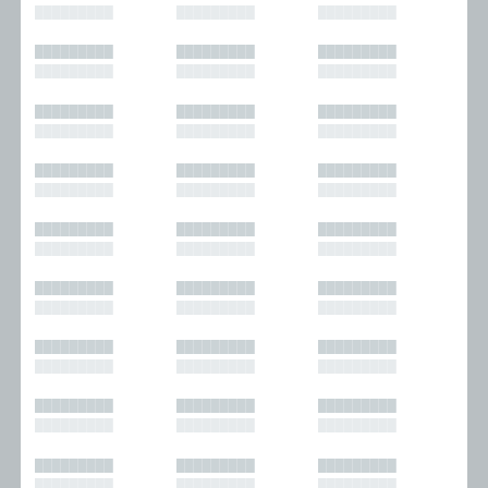
█████████
█████████
█████████
█████████
█████████
█████████
█████████
█████████
█████████
█████████
█████████
█████████
█████████
█████████
█████████
█████████
█████████
█████████
█████████
█████████
█████████
█████████
█████████
█████████
█████████
█████████
█████████
█████████
█████████
█████████
█████████
█████████
█████████
█████████
█████████
█████████
█████████
█████████
█████████
█████████
█████████
█████████
█████████
█████████
█████████
█████████
█████████
█████████
█████████
█████████
█████████