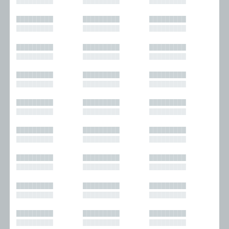
█████████
█████████
█████████
█████████
█████████
█████████
█████████
█████████
█████████
█████████
█████████
█████████
█████████
█████████
█████████
█████████
█████████
█████████
█████████
█████████
█████████
█████████
█████████
█████████
█████████
█████████
█████████
█████████
█████████
█████████
█████████
█████████
█████████
█████████
█████████
█████████
█████████
█████████
█████████
█████████
█████████
█████████
█████████
█████████
█████████
█████████
█████████
█████████
█████████
█████████
█████████