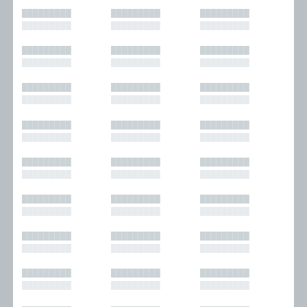
█████████
█████████
█████████
█████████
█████████
█████████
█████████
█████████
█████████
█████████
█████████
█████████
█████████
█████████
█████████
█████████
█████████
█████████
█████████
█████████
█████████
█████████
█████████
█████████
█████████
█████████
█████████
█████████
█████████
█████████
█████████
█████████
█████████
█████████
█████████
█████████
█████████
█████████
█████████
█████████
█████████
█████████
█████████
█████████
█████████
█████████
█████████
█████████