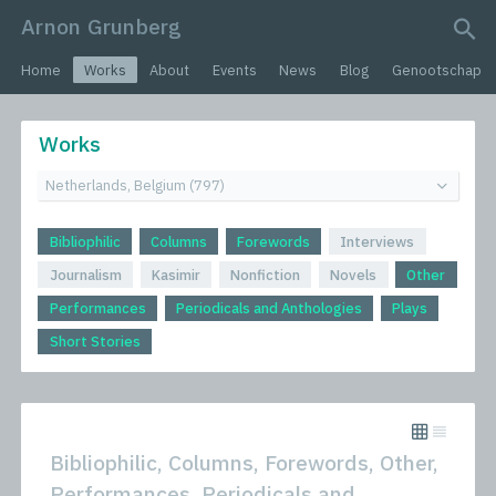
Arnon Grunberg
search query
Home
Works
About
Events
News
Blog
Genootschap
Works
Bibliophilic
Columns
Forewords
Interviews
Journalism
Kasimir
Nonfiction
Novels
Other
Performances
Periodicals and Anthologies
Plays
Short Stories
Bibliophilic, Columns, Forewords, Other,
Performances, Periodicals and