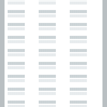
█████████
█████████
█████████
█████████
█████████
█████████
█████████
█████████
█████████
█████████
█████████
█████████
█████████
█████████
█████████
█████████
█████████
█████████
█████████
█████████
█████████
█████████
█████████
█████████
█████████
█████████
█████████
█████████
█████████
█████████
█████████
█████████
█████████
█████████
█████████
█████████
█████████
█████████
█████████
█████████
█████████
█████████
█████████
█████████
█████████
█████████
█████████
█████████
█████████
█████████
█████████