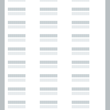
█████████
█████████
█████████
█████████
█████████
█████████
█████████
█████████
█████████
█████████
█████████
█████████
█████████
█████████
█████████
█████████
█████████
█████████
█████████
█████████
█████████
█████████
█████████
█████████
█████████
█████████
█████████
█████████
█████████
█████████
█████████
█████████
█████████
█████████
█████████
█████████
█████████
█████████
█████████
█████████
█████████
█████████
█████████
█████████
█████████
█████████
█████████
█████████
█████████
█████████
█████████