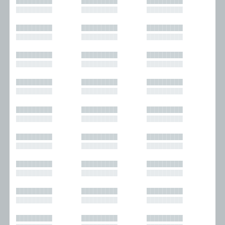
█████████
█████████
█████████
█████████
█████████
█████████
█████████
█████████
█████████
█████████
█████████
█████████
█████████
█████████
█████████
█████████
█████████
█████████
█████████
█████████
█████████
█████████
█████████
█████████
█████████
█████████
█████████
█████████
█████████
█████████
█████████
█████████
█████████
█████████
█████████
█████████
█████████
█████████
█████████
█████████
█████████
█████████
█████████
█████████
█████████
█████████
█████████
█████████
█████████
█████████
█████████