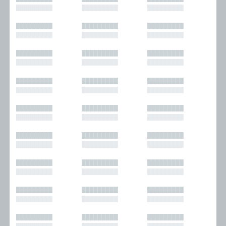
█████████
█████████
█████████
█████████
█████████
█████████
█████████
█████████
█████████
█████████
█████████
█████████
█████████
█████████
█████████
█████████
█████████
█████████
█████████
█████████
█████████
█████████
█████████
█████████
█████████
█████████
█████████
█████████
█████████
█████████
█████████
█████████
█████████
█████████
█████████
█████████
█████████
█████████
█████████
█████████
█████████
█████████
█████████
█████████
█████████
█████████
█████████
█████████