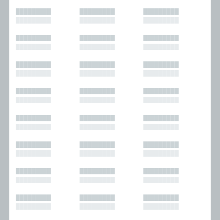
█████████
█████████
█████████
█████████
█████████
█████████
█████████
█████████
█████████
█████████
█████████
█████████
█████████
█████████
█████████
█████████
█████████
█████████
█████████
█████████
█████████
█████████
█████████
█████████
█████████
█████████
█████████
█████████
█████████
█████████
█████████
█████████
█████████
█████████
█████████
█████████
█████████
█████████
█████████
█████████
█████████
█████████
█████████
█████████
█████████
█████████
█████████
█████████