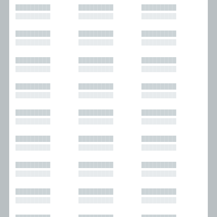
█████████
█████████
█████████
█████████
█████████
█████████
█████████
█████████
█████████
█████████
█████████
█████████
█████████
█████████
█████████
█████████
█████████
█████████
█████████
█████████
█████████
█████████
█████████
█████████
█████████
█████████
█████████
█████████
█████████
█████████
█████████
█████████
█████████
█████████
█████████
█████████
█████████
█████████
█████████
█████████
█████████
█████████
█████████
█████████
█████████
█████████
█████████
█████████