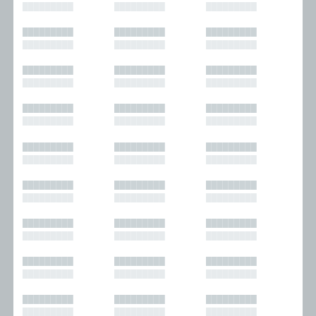
█████████
█████████
█████████
█████████
█████████
█████████
█████████
█████████
█████████
█████████
█████████
█████████
█████████
█████████
█████████
█████████
█████████
█████████
█████████
█████████
█████████
█████████
█████████
█████████
█████████
█████████
█████████
█████████
█████████
█████████
█████████
█████████
█████████
█████████
█████████
█████████
█████████
█████████
█████████
█████████
█████████
█████████
█████████
█████████
█████████
█████████
█████████
█████████
█████████
█████████
█████████