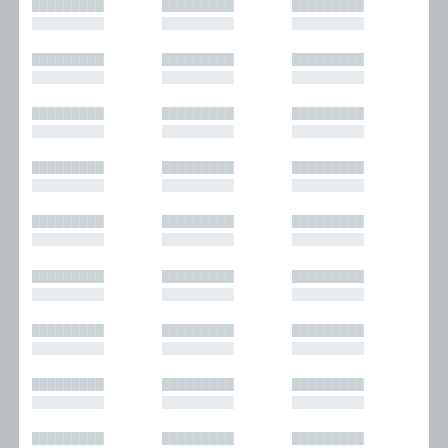
█████████
█████████
█████████
█████████
█████████
█████████
█████████
█████████
█████████
█████████
█████████
█████████
█████████
█████████
█████████
█████████
█████████
█████████
█████████
█████████
█████████
█████████
█████████
█████████
█████████
█████████
█████████
█████████
█████████
█████████
█████████
█████████
█████████
█████████
█████████
█████████
█████████
█████████
█████████
█████████
█████████
█████████
█████████
█████████
█████████
█████████
█████████
█████████
█████████
█████████
█████████