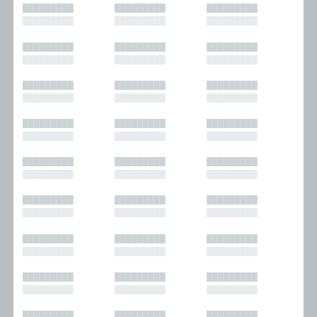
█████████
█████████
█████████
█████████
█████████
█████████
█████████
█████████
█████████
█████████
█████████
█████████
█████████
█████████
█████████
█████████
█████████
█████████
█████████
█████████
█████████
█████████
█████████
█████████
█████████
█████████
█████████
█████████
█████████
█████████
█████████
█████████
█████████
█████████
█████████
█████████
█████████
█████████
█████████
█████████
█████████
█████████
█████████
█████████
█████████
█████████
█████████
█████████
█████████
█████████
█████████