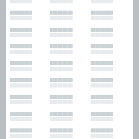
█████████
█████████
█████████
█████████
█████████
█████████
█████████
█████████
█████████
█████████
█████████
█████████
█████████
█████████
█████████
█████████
█████████
█████████
█████████
█████████
█████████
█████████
█████████
█████████
█████████
█████████
█████████
█████████
█████████
█████████
█████████
█████████
█████████
█████████
█████████
█████████
█████████
█████████
█████████
█████████
█████████
█████████
█████████
█████████
█████████
█████████
█████████
█████████
█████████
█████████
█████████