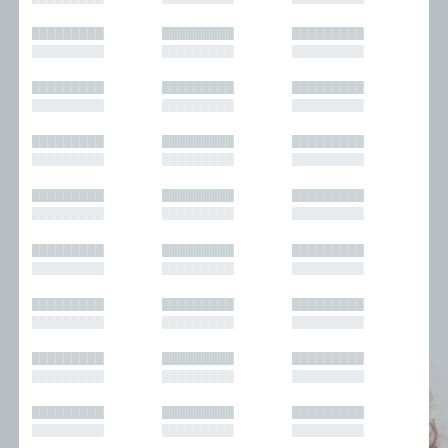
█████████
█████████
█████████
█████████
█████████
█████████
█████████
█████████
█████████
█████████
█████████
█████████
█████████
█████████
█████████
█████████
█████████
█████████
█████████
█████████
█████████
█████████
█████████
█████████
█████████
█████████
█████████
█████████
█████████
█████████
█████████
█████████
█████████
█████████
█████████
█████████
█████████
█████████
█████████
█████████
█████████
█████████
█████████
█████████
█████████
█████████
█████████
█████████