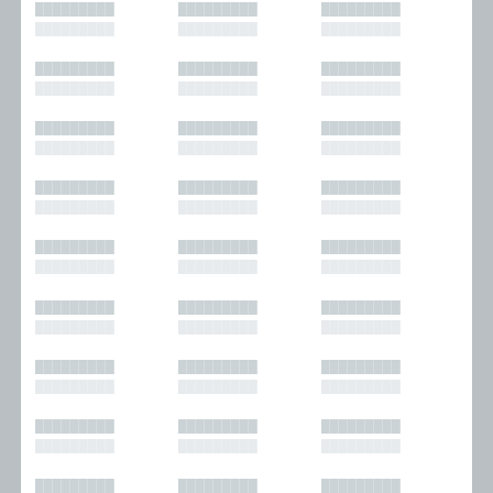
█████████
█████████
█████████
█████████
█████████
█████████
█████████
█████████
█████████
█████████
█████████
█████████
█████████
█████████
█████████
█████████
█████████
█████████
█████████
█████████
█████████
█████████
█████████
█████████
█████████
█████████
█████████
█████████
█████████
█████████
█████████
█████████
█████████
█████████
█████████
█████████
█████████
█████████
█████████
█████████
█████████
█████████
█████████
█████████
█████████
█████████
█████████
█████████
█████████
█████████
█████████