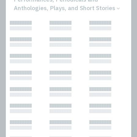
Anthologies, Plays, and Short Stories
All
Novels
█████████
█████████
█████████
Bibliophilic
Other
█████████
█████████
█████████
Columns
Performances
Forewords
Periodicals and
█████████
█████████
█████████
Interviews
Anthologies
█████████
█████████
█████████
Journalism
Plays
Kasimir
Short Stories
█████████
█████████
█████████
Nonfiction
█████████
█████████
█████████
█████████
█████████
█████████
█████████
█████████
█████████
█████████
█████████
█████████
█████████
█████████
█████████
█████████
█████████
█████████
█████████
█████████
█████████
█████████
█████████
█████████
█████████
█████████
█████████