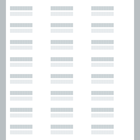
█████████
█████████
█████████
█████████
█████████
█████████
█████████
█████████
█████████
█████████
█████████
█████████
█████████
█████████
█████████
█████████
█████████
█████████
█████████
█████████
█████████
█████████
█████████
█████████
█████████
█████████
█████████
█████████
█████████
█████████
█████████
█████████
█████████
█████████
█████████
█████████
█████████
█████████
█████████
█████████
█████████
█████████
█████████
█████████
█████████
█████████
█████████
█████████