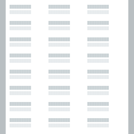
█████████
█████████
█████████
█████████
█████████
█████████
█████████
█████████
█████████
█████████
█████████
█████████
█████████
█████████
█████████
█████████
█████████
█████████
█████████
█████████
█████████
█████████
█████████
█████████
█████████
█████████
█████████
█████████
█████████
█████████
█████████
█████████
█████████
█████████
█████████
█████████
█████████
█████████
█████████
█████████
█████████
█████████
█████████
█████████
█████████
█████████
█████████
█████████