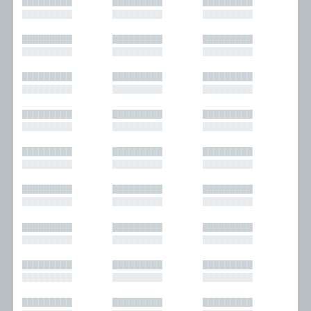
█████████
█████████
█████████
█████████
█████████
█████████
█████████
█████████
█████████
█████████
█████████
█████████
█████████
█████████
█████████
█████████
█████████
█████████
█████████
█████████
█████████
█████████
█████████
█████████
█████████
█████████
█████████
█████████
█████████
█████████
█████████
█████████
█████████
█████████
█████████
█████████
█████████
█████████
█████████
█████████
█████████
█████████
█████████
█████████
█████████
█████████
█████████
█████████
█████████
█████████
█████████