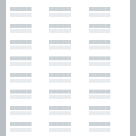
█████████
█████████
█████████
█████████
█████████
█████████
█████████
█████████
█████████
█████████
█████████
█████████
█████████
█████████
█████████
█████████
█████████
█████████
█████████
█████████
█████████
█████████
█████████
█████████
█████████
█████████
█████████
█████████
█████████
█████████
█████████
█████████
█████████
█████████
█████████
█████████
█████████
█████████
█████████
█████████
█████████
█████████
█████████
█████████
█████████
█████████
█████████
█████████