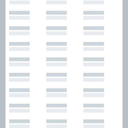
█████████
█████████
█████████
█████████
█████████
█████████
█████████
█████████
█████████
█████████
█████████
█████████
█████████
█████████
█████████
█████████
█████████
█████████
█████████
█████████
█████████
█████████
█████████
█████████
█████████
█████████
█████████
█████████
█████████
█████████
█████████
█████████
█████████
█████████
█████████
█████████
█████████
█████████
█████████
█████████
█████████
█████████
█████████
█████████
█████████
█████████
█████████
█████████
█████████
█████████
█████████