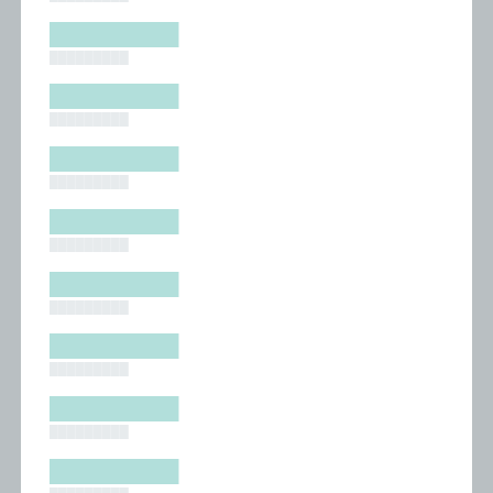
█████████
█████████
█████████
█████████
█████████
█████████
█████████
█████████
█████████
█████████
█████████
█████████
█████████
█████████
█████████