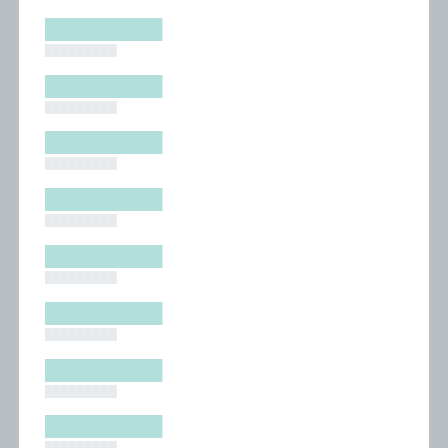
█████████
█████████
█████████
█████████
█████████
█████████
█████████
█████████
█████████
█████████
█████████
█████████
█████████
█████████
█████████
█████████