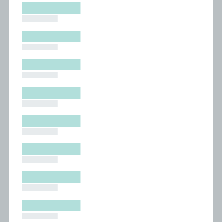
█████████
█████████
█████████
█████████
█████████
█████████
█████████
█████████
█████████
█████████
█████████
█████████
█████████
█████████
█████████
█████████