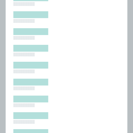
█████████
█████████
█████████
█████████
█████████
█████████
█████████
█████████
█████████
█████████
█████████
█████████
█████████
█████████
█████████
█████████