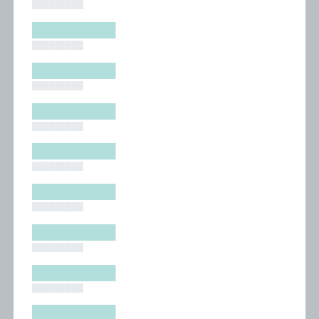
█████████
█████████
█████████
█████████
█████████
█████████
█████████
█████████
█████████
█████████
█████████
█████████
█████████
█████████
█████████
█████████