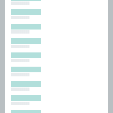
█████████
█████████
█████████
█████████
█████████
█████████
█████████
█████████
█████████
█████████
█████████
█████████
█████████
█████████
█████████
█████████