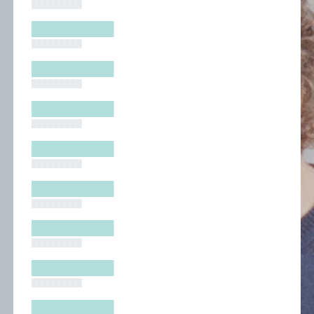
█████████
█████████
█████████
█████████
█████████
█████████
█████████
█████████
█████████
█████████
█████████
█████████
█████████
█████████
█████████
█████████