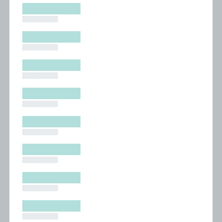
█████████
█████████
█████████
█████████
█████████
█████████
█████████
█████████
█████████
█████████
█████████
█████████
█████████
█████████
█████████
█████████