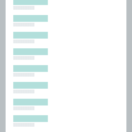
█████████
█████████
█████████
█████████
█████████
█████████
█████████
█████████
█████████
█████████
█████████
█████████
█████████
█████████
█████████
█████████