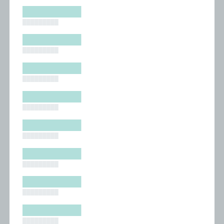
█████████
█████████
█████████
█████████
█████████
█████████
█████████
█████████
█████████
█████████
█████████
█████████
█████████
█████████
█████████
█████████