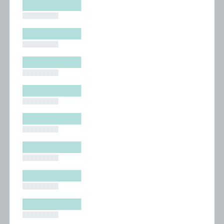
█████████
█████████
█████████
█████████
█████████
█████████
█████████
█████████
█████████
█████████
█████████
█████████
█████████
█████████
█████████
█████████