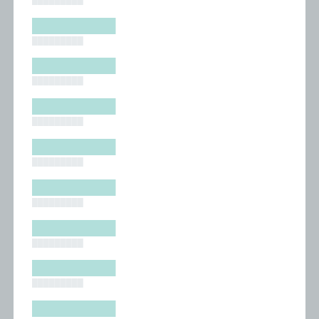
█████████
█████████
█████████
█████████
█████████
█████████
█████████
█████████
█████████
█████████
█████████
█████████
█████████
█████████
█████████