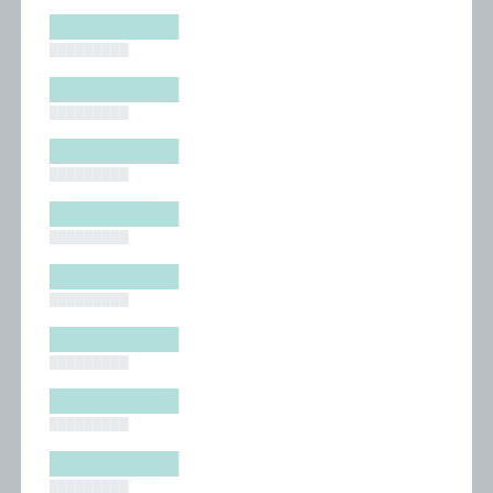
█████████
█████████
█████████
█████████
█████████
█████████
█████████
█████████
█████████
█████████
█████████
█████████
█████████
█████████
█████████
█████████