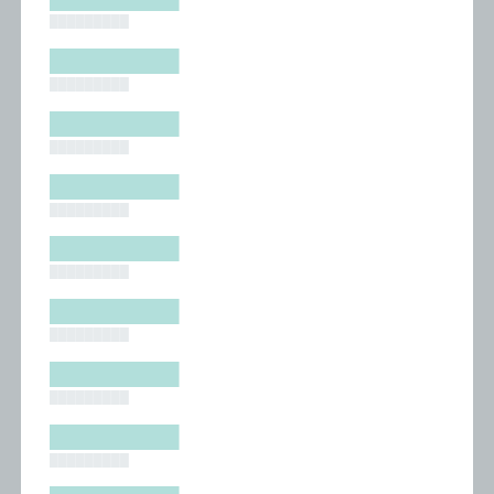
█████████
█████████
█████████
█████████
█████████
█████████
█████████
█████████
█████████
█████████
█████████
█████████
█████████
█████████
█████████