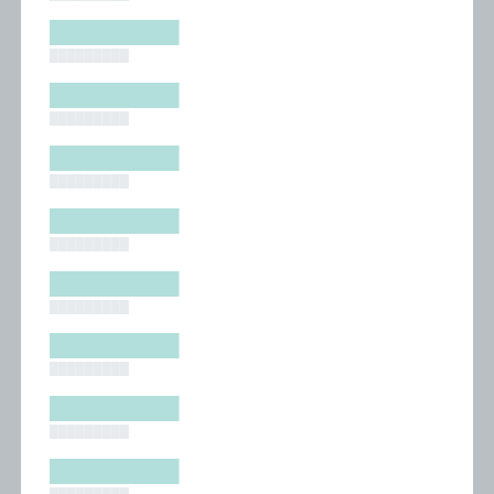
█████████
█████████
█████████
█████████
█████████
█████████
█████████
█████████
█████████
█████████
█████████
█████████
█████████
█████████
█████████
█████████