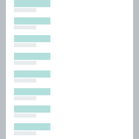
█████████
█████████
█████████
█████████
█████████
█████████
█████████
█████████
█████████
█████████
█████████
█████████
█████████
█████████
█████████
█████████