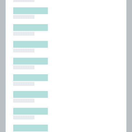
█████████
█████████
█████████
█████████
█████████
█████████
█████████
█████████
█████████
█████████
█████████
█████████
█████████
█████████
█████████
█████████