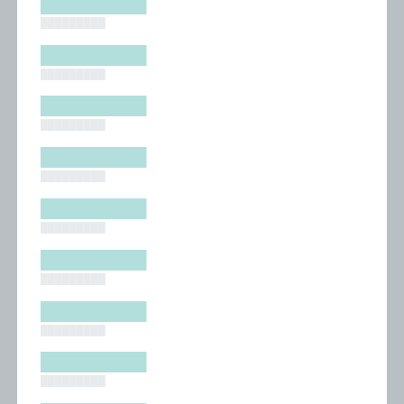
█████████
█████████
█████████
█████████
█████████
█████████
█████████
█████████
█████████
█████████
█████████
█████████
█████████
█████████
█████████
█████████