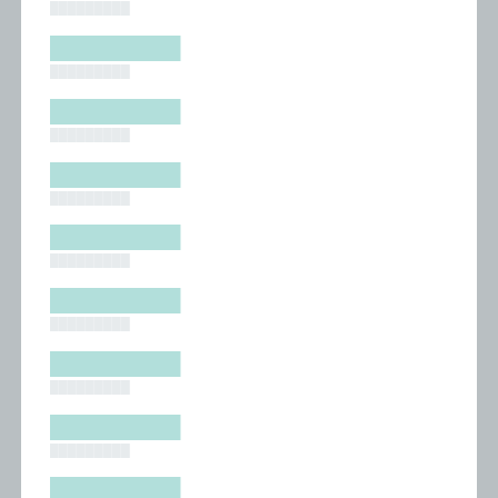
█████████
█████████
█████████
█████████
█████████
█████████
█████████
█████████
█████████
█████████
█████████
█████████
█████████
█████████
█████████
█████████