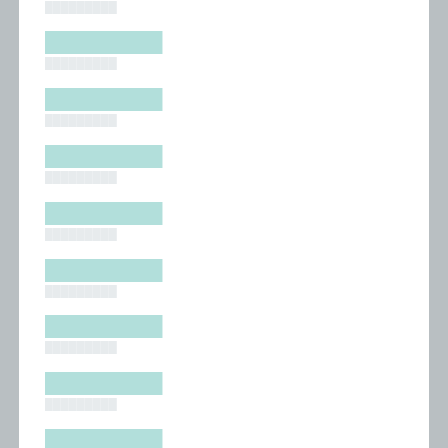
█████████
█████████
█████████
█████████
█████████
█████████
█████████
█████████
█████████
█████████
█████████
█████████
█████████
█████████
█████████
█████████