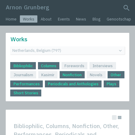
Arnon Grunberg
search query
Home
Works
About
Events
News
Blog
Genootschap
Works
Bibliophilic
Columns
Forewords
Interviews
Journalism
Kasimir
Nonfiction
Novels
Other
Performances
Periodicals and Anthologies
Plays
Short Stories
Bibliophilic, Columns, Nonfiction, Other,
Performances, Periodicals and