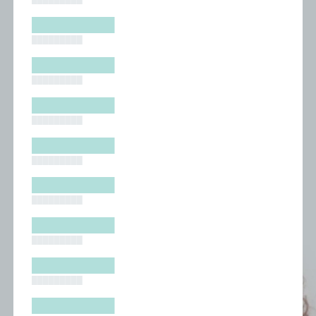
█████████
█████████
█████████
█████████
█████████
█████████
█████████
█████████
█████████
█████████
█████████
█████████
█████████
█████████
█████████