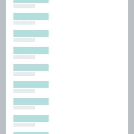
█████████
█████████
█████████
█████████
█████████
█████████
█████████
█████████
█████████
█████████
█████████
█████████
█████████
█████████
█████████