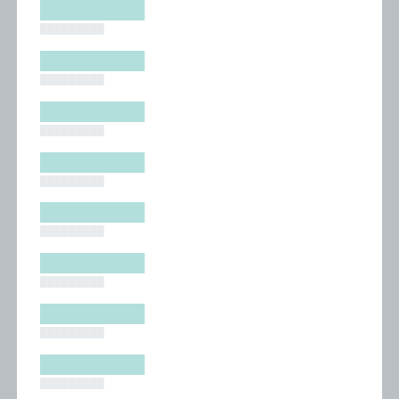
█████████
█████████
█████████
█████████
█████████
█████████
█████████
█████████
█████████
█████████
█████████
█████████
█████████
█████████
█████████
█████████