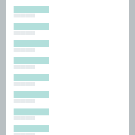
█████████
█████████
█████████
█████████
█████████
█████████
█████████
█████████
█████████
█████████
█████████
█████████
█████████
█████████
█████████