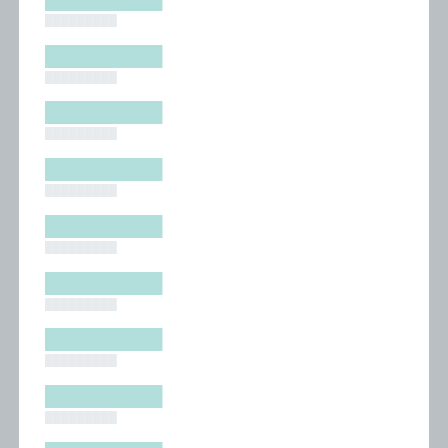
█████████
█████████
█████████
█████████
█████████
█████████
█████████
█████████
█████████
█████████
█████████
█████████
█████████
█████████
█████████