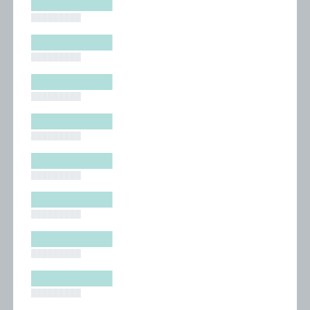
█████████
█████████
█████████
█████████
█████████
█████████
█████████
█████████
█████████
█████████
█████████
█████████
█████████
█████████
█████████
█████████