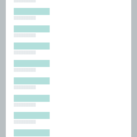
█████████
█████████
█████████
█████████
█████████
█████████
█████████
█████████
█████████
█████████
█████████
█████████
█████████
█████████
█████████
█████████