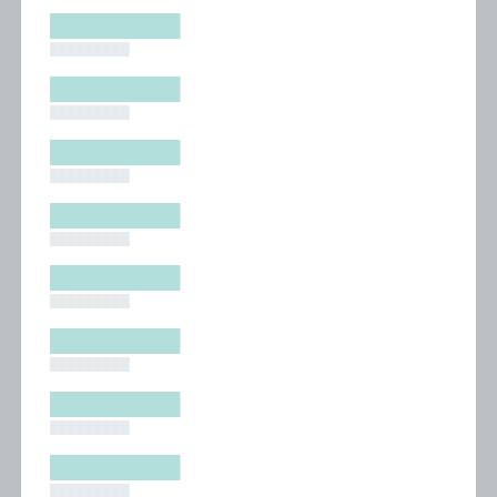
█████████
█████████
█████████
█████████
█████████
█████████
█████████
█████████
█████████
█████████
█████████
█████████
█████████
█████████
█████████
█████████