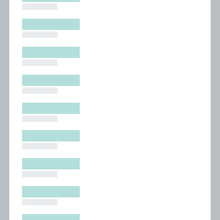
█████████
█████████
█████████
█████████
█████████
█████████
█████████
█████████
█████████
█████████
█████████
█████████
█████████
█████████
█████████
█████████