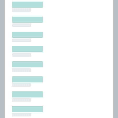
█████████
█████████
█████████
█████████
█████████
█████████
█████████
█████████
█████████
█████████
█████████
█████████
█████████
█████████
█████████
█████████