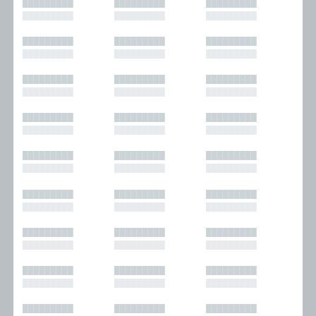
█████████
█████████
█████████
█████████
█████████
█████████
█████████
█████████
█████████
█████████
█████████
█████████
█████████
█████████
█████████
█████████
█████████
█████████
█████████
█████████
█████████
█████████
█████████
█████████
█████████
█████████
█████████
█████████
█████████
█████████
█████████
█████████
█████████
█████████
█████████
█████████
█████████
█████████
█████████
█████████
█████████
█████████
█████████
█████████
█████████
█████████
█████████
█████████
█████████
█████████
█████████