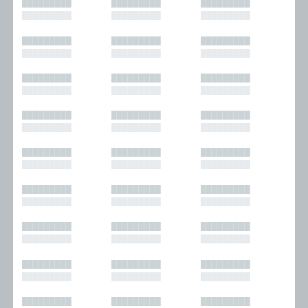
█████████
█████████
█████████
█████████
█████████
█████████
█████████
█████████
█████████
█████████
█████████
█████████
█████████
█████████
█████████
█████████
█████████
█████████
█████████
█████████
█████████
█████████
█████████
█████████
█████████
█████████
█████████
█████████
█████████
█████████
█████████
█████████
█████████
█████████
█████████
█████████
█████████
█████████
█████████
█████████
█████████
█████████
█████████
█████████
█████████
█████████
█████████
█████████
█████████
█████████
█████████