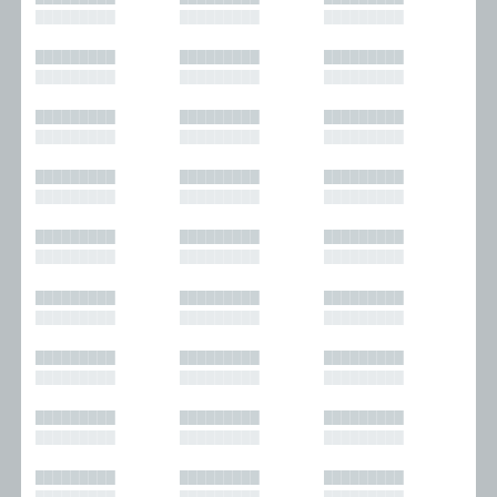
█████████
█████████
█████████
█████████
█████████
█████████
█████████
█████████
█████████
█████████
█████████
█████████
█████████
█████████
█████████
█████████
█████████
█████████
█████████
█████████
█████████
█████████
█████████
█████████
█████████
█████████
█████████
█████████
█████████
█████████
█████████
█████████
█████████
█████████
█████████
█████████
█████████
█████████
█████████
█████████
█████████
█████████
█████████
█████████
█████████
█████████
█████████
█████████