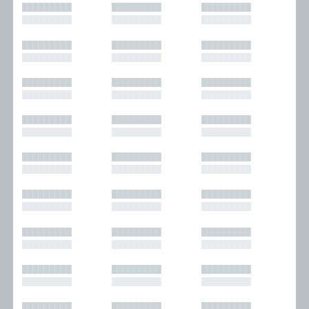
█████████
█████████
█████████
█████████
█████████
█████████
█████████
█████████
█████████
█████████
█████████
█████████
█████████
█████████
█████████
█████████
█████████
█████████
█████████
█████████
█████████
█████████
█████████
█████████
█████████
█████████
█████████
█████████
█████████
█████████
█████████
█████████
█████████
█████████
█████████
█████████
█████████
█████████
█████████
█████████
█████████
█████████
█████████
█████████
█████████
█████████
█████████
█████████
█████████
█████████
█████████