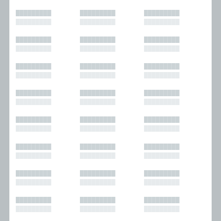
█████████
█████████
█████████
█████████
█████████
█████████
█████████
█████████
█████████
█████████
█████████
█████████
█████████
█████████
█████████
█████████
█████████
█████████
█████████
█████████
█████████
█████████
█████████
█████████
█████████
█████████
█████████
█████████
█████████
█████████
█████████
█████████
█████████
█████████
█████████
█████████
█████████
█████████
█████████
█████████
█████████
█████████
█████████
█████████
█████████
█████████
█████████
█████████