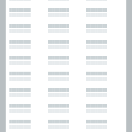
█████████
█████████
█████████
█████████
█████████
█████████
█████████
█████████
█████████
█████████
█████████
█████████
█████████
█████████
█████████
█████████
█████████
█████████
█████████
█████████
█████████
█████████
█████████
█████████
█████████
█████████
█████████
█████████
█████████
█████████
█████████
█████████
█████████
█████████
█████████
█████████
█████████
█████████
█████████
█████████
█████████
█████████
█████████
█████████
█████████
█████████
█████████
█████████