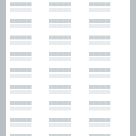
█████████
█████████
█████████
█████████
█████████
█████████
█████████
█████████
█████████
█████████
█████████
█████████
█████████
█████████
█████████
█████████
█████████
█████████
█████████
█████████
█████████
█████████
█████████
█████████
█████████
█████████
█████████
█████████
█████████
█████████
█████████
█████████
█████████
█████████
█████████
█████████
█████████
█████████
█████████
█████████
█████████
█████████
█████████
█████████
█████████
█████████
█████████
█████████
█████████
█████████
█████████