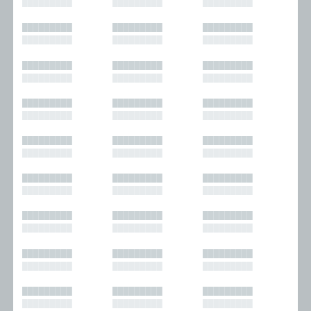
█████████
█████████
█████████
█████████
█████████
█████████
█████████
█████████
█████████
█████████
█████████
█████████
█████████
█████████
█████████
█████████
█████████
█████████
█████████
█████████
█████████
█████████
█████████
█████████
█████████
█████████
█████████
█████████
█████████
█████████
█████████
█████████
█████████
█████████
█████████
█████████
█████████
█████████
█████████
█████████
█████████
█████████
█████████
█████████
█████████
█████████
█████████
█████████
█████████
█████████
█████████