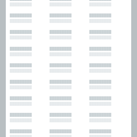
█████████
█████████
█████████
█████████
█████████
█████████
█████████
█████████
█████████
█████████
█████████
█████████
█████████
█████████
█████████
█████████
█████████
█████████
█████████
█████████
█████████
█████████
█████████
█████████
█████████
█████████
█████████
█████████
█████████
█████████
█████████
█████████
█████████
█████████
█████████
█████████
█████████
█████████
█████████
█████████
█████████
█████████
█████████
█████████
█████████
█████████
█████████
█████████
█████████
█████████
█████████