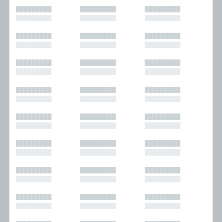
█████████
█████████
█████████
█████████
█████████
█████████
█████████
█████████
█████████
█████████
█████████
█████████
█████████
█████████
█████████
█████████
█████████
█████████
█████████
█████████
█████████
█████████
█████████
█████████
█████████
█████████
█████████
█████████
█████████
█████████
█████████
█████████
█████████
█████████
█████████
█████████
█████████
█████████
█████████
█████████
█████████
█████████
█████████
█████████
█████████
█████████
█████████
█████████