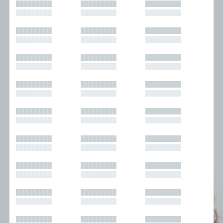
█████████
█████████
█████████
█████████
█████████
█████████
█████████
█████████
█████████
█████████
█████████
█████████
█████████
█████████
█████████
█████████
█████████
█████████
█████████
█████████
█████████
█████████
█████████
█████████
█████████
█████████
█████████
█████████
█████████
█████████
█████████
█████████
█████████
█████████
█████████
█████████
█████████
█████████
█████████
█████████
█████████
█████████
█████████
█████████
█████████
█████████
█████████
█████████
█████████
█████████
█████████