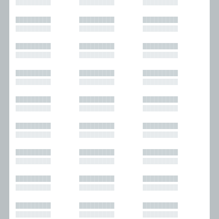
█████████
█████████
█████████
█████████
█████████
█████████
█████████
█████████
█████████
█████████
█████████
█████████
█████████
█████████
█████████
█████████
█████████
█████████
█████████
█████████
█████████
█████████
█████████
█████████
█████████
█████████
█████████
█████████
█████████
█████████
█████████
█████████
█████████
█████████
█████████
█████████
█████████
█████████
█████████
█████████
█████████
█████████
█████████
█████████
█████████
█████████
█████████
█████████
█████████
█████████
█████████