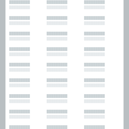
█████████
█████████
█████████
█████████
█████████
█████████
█████████
█████████
█████████
█████████
█████████
█████████
█████████
█████████
█████████
█████████
█████████
█████████
█████████
█████████
█████████
█████████
█████████
█████████
█████████
█████████
█████████
█████████
█████████
█████████
█████████
█████████
█████████
█████████
█████████
█████████
█████████
█████████
█████████
█████████
█████████
█████████
█████████
█████████
█████████
█████████
█████████
█████████
█████████
█████████
█████████