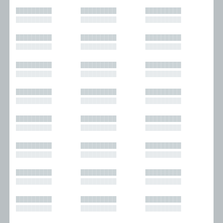
█████████
█████████
█████████
█████████
█████████
█████████
█████████
█████████
█████████
█████████
█████████
█████████
█████████
█████████
█████████
█████████
█████████
█████████
█████████
█████████
█████████
█████████
█████████
█████████
█████████
█████████
█████████
█████████
█████████
█████████
█████████
█████████
█████████
█████████
█████████
█████████
█████████
█████████
█████████
█████████
█████████
█████████
█████████
█████████
█████████
█████████
█████████
█████████