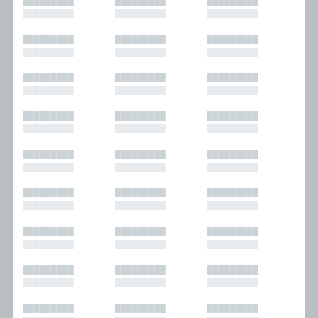
█████████
█████████
█████████
█████████
█████████
█████████
█████████
█████████
█████████
█████████
█████████
█████████
█████████
█████████
█████████
█████████
█████████
█████████
█████████
█████████
█████████
█████████
█████████
█████████
█████████
█████████
█████████
█████████
█████████
█████████
█████████
█████████
█████████
█████████
█████████
█████████
█████████
█████████
█████████
█████████
█████████
█████████
█████████
█████████
█████████
█████████
█████████
█████████
█████████
█████████
█████████