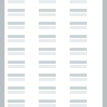
█████████
█████████
█████████
█████████
█████████
█████████
█████████
█████████
█████████
█████████
█████████
█████████
█████████
█████████
█████████
█████████
█████████
█████████
█████████
█████████
█████████
█████████
█████████
█████████
█████████
█████████
█████████
█████████
█████████
█████████
█████████
█████████
█████████
█████████
█████████
█████████
█████████
█████████
█████████
█████████
█████████
█████████
█████████
█████████
█████████
█████████
█████████
█████████
█████████
█████████
█████████