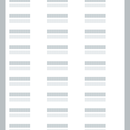
█████████
█████████
█████████
█████████
█████████
█████████
█████████
█████████
█████████
█████████
█████████
█████████
█████████
█████████
█████████
█████████
█████████
█████████
█████████
█████████
█████████
█████████
█████████
█████████
█████████
█████████
█████████
█████████
█████████
█████████
█████████
█████████
█████████
█████████
█████████
█████████
█████████
█████████
█████████
█████████
█████████
█████████
█████████
█████████
█████████
█████████
█████████
█████████