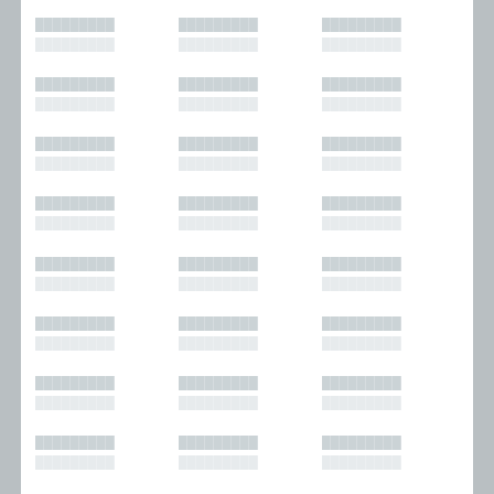
█████████
█████████
█████████
█████████
█████████
█████████
█████████
█████████
█████████
█████████
█████████
█████████
█████████
█████████
█████████
█████████
█████████
█████████
█████████
█████████
█████████
█████████
█████████
█████████
█████████
█████████
█████████
█████████
█████████
█████████
█████████
█████████
█████████
█████████
█████████
█████████
█████████
█████████
█████████
█████████
█████████
█████████
█████████
█████████
█████████
█████████
█████████
█████████