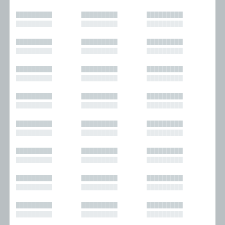
█████████
█████████
█████████
█████████
█████████
█████████
█████████
█████████
█████████
█████████
█████████
█████████
█████████
█████████
█████████
█████████
█████████
█████████
█████████
█████████
█████████
█████████
█████████
█████████
█████████
█████████
█████████
█████████
█████████
█████████
█████████
█████████
█████████
█████████
█████████
█████████
█████████
█████████
█████████
█████████
█████████
█████████
█████████
█████████
█████████
█████████
█████████
█████████