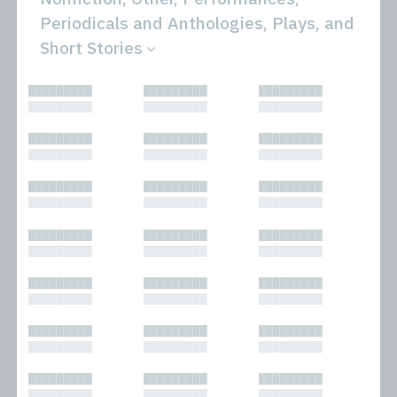
Periodicals and Anthologies, Plays, and
Short Stories
All
Novels
█████████
█████████
█████████
Bibliophilic
Other
█████████
█████████
█████████
Columns
Performances
Forewords
Periodicals and
█████████
█████████
█████████
Interviews
Anthologies
█████████
█████████
█████████
Journalism
Plays
Kasimir
Short Stories
█████████
█████████
█████████
Nonfiction
█████████
█████████
█████████
█████████
█████████
█████████
█████████
█████████
█████████
█████████
█████████
█████████
█████████
█████████
█████████
█████████
█████████
█████████
█████████
█████████
█████████
█████████
█████████
█████████
█████████
█████████
█████████