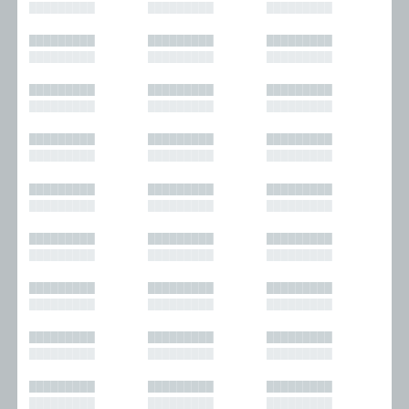
█████████
█████████
█████████
█████████
█████████
█████████
█████████
█████████
█████████
█████████
█████████
█████████
█████████
█████████
█████████
█████████
█████████
█████████
█████████
█████████
█████████
█████████
█████████
█████████
█████████
█████████
█████████
█████████
█████████
█████████
█████████
█████████
█████████
█████████
█████████
█████████
█████████
█████████
█████████
█████████
█████████
█████████
█████████
█████████
█████████
█████████
█████████
█████████
█████████
█████████
█████████