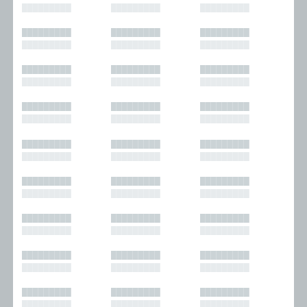
█████████
█████████
█████████
█████████
█████████
█████████
█████████
█████████
█████████
█████████
█████████
█████████
█████████
█████████
█████████
█████████
█████████
█████████
█████████
█████████
█████████
█████████
█████████
█████████
█████████
█████████
█████████
█████████
█████████
█████████
█████████
█████████
█████████
█████████
█████████
█████████
█████████
█████████
█████████
█████████
█████████
█████████
█████████
█████████
█████████
█████████
█████████
█████████
█████████
█████████
█████████