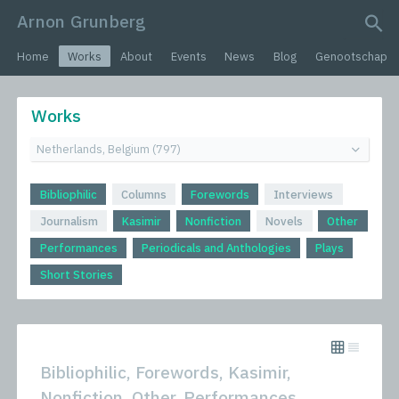
Arnon Grunberg
search query
Home
Works
About
Events
News
Blog
Genootschap
Works
Bibliophilic
Columns
Forewords
Interviews
Journalism
Kasimir
Nonfiction
Novels
Other
Performances
Periodicals and Anthologies
Plays
Short Stories
Bibliophilic, Forewords, Kasimir,
Nonfiction, Other, Performances,