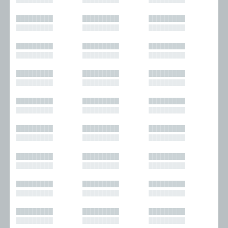
█████████
█████████
█████████
█████████
█████████
█████████
█████████
█████████
█████████
█████████
█████████
█████████
█████████
█████████
█████████
█████████
█████████
█████████
█████████
█████████
█████████
█████████
█████████
█████████
█████████
█████████
█████████
█████████
█████████
█████████
█████████
█████████
█████████
█████████
█████████
█████████
█████████
█████████
█████████
█████████
█████████
█████████
█████████
█████████
█████████
█████████
█████████
█████████