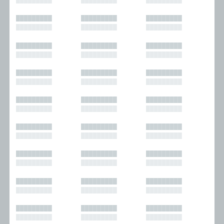
█████████
█████████
█████████
█████████
█████████
█████████
█████████
█████████
█████████
█████████
█████████
█████████
█████████
█████████
█████████
█████████
█████████
█████████
█████████
█████████
█████████
█████████
█████████
█████████
█████████
█████████
█████████
█████████
█████████
█████████
█████████
█████████
█████████
█████████
█████████
█████████
█████████
█████████
█████████
█████████
█████████
█████████
█████████
█████████
█████████
█████████
█████████
█████████
█████████
█████████
█████████