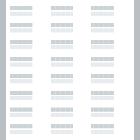
█████████
█████████
█████████
█████████
█████████
█████████
█████████
█████████
█████████
█████████
█████████
█████████
█████████
█████████
█████████
█████████
█████████
█████████
█████████
█████████
█████████
█████████
█████████
█████████
█████████
█████████
█████████
█████████
█████████
█████████
█████████
█████████
█████████
█████████
█████████
█████████
█████████
█████████
█████████
█████████
█████████
█████████
█████████
█████████
█████████
█████████
█████████
█████████