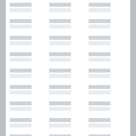
█████████
█████████
█████████
█████████
█████████
█████████
█████████
█████████
█████████
█████████
█████████
█████████
█████████
█████████
█████████
█████████
█████████
█████████
█████████
█████████
█████████
█████████
█████████
█████████
█████████
█████████
█████████
█████████
█████████
█████████
█████████
█████████
█████████
█████████
█████████
█████████
█████████
█████████
█████████
█████████
█████████
█████████
█████████
█████████
█████████
█████████
█████████
█████████