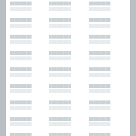
█████████
█████████
█████████
█████████
█████████
█████████
█████████
█████████
█████████
█████████
█████████
█████████
█████████
█████████
█████████
█████████
█████████
█████████
█████████
█████████
█████████
█████████
█████████
█████████
█████████
█████████
█████████
█████████
█████████
█████████
█████████
█████████
█████████
█████████
█████████
█████████
█████████
█████████
█████████
█████████
█████████
█████████
█████████
█████████
█████████
█████████
█████████
█████████
█████████
█████████
█████████