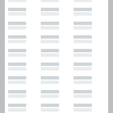
█████████
█████████
█████████
█████████
█████████
█████████
█████████
█████████
█████████
█████████
█████████
█████████
█████████
█████████
█████████
█████████
█████████
█████████
█████████
█████████
█████████
█████████
█████████
█████████
█████████
█████████
█████████
█████████
█████████
█████████
█████████
█████████
█████████
█████████
█████████
█████████
█████████
█████████
█████████
█████████
█████████
█████████
█████████
█████████
█████████
█████████
█████████
█████████
█████████
█████████
█████████