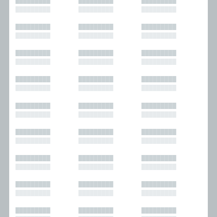
█████████
█████████
█████████
█████████
█████████
█████████
█████████
█████████
█████████
█████████
█████████
█████████
█████████
█████████
█████████
█████████
█████████
█████████
█████████
█████████
█████████
█████████
█████████
█████████
█████████
█████████
█████████
█████████
█████████
█████████
█████████
█████████
█████████
█████████
█████████
█████████
█████████
█████████
█████████
█████████
█████████
█████████
█████████
█████████
█████████
█████████
█████████
█████████
█████████
█████████
█████████