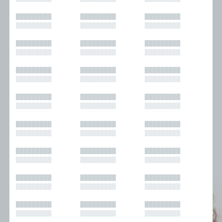
█████████
█████████
█████████
█████████
█████████
█████████
█████████
█████████
█████████
█████████
█████████
█████████
█████████
█████████
█████████
█████████
█████████
█████████
█████████
█████████
█████████
█████████
█████████
█████████
█████████
█████████
█████████
█████████
█████████
█████████
█████████
█████████
█████████
█████████
█████████
█████████
█████████
█████████
█████████
█████████
█████████
█████████
█████████
█████████
█████████
█████████
█████████
█████████