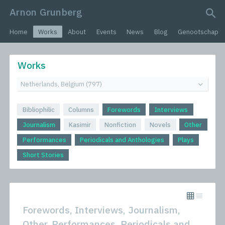
Arnon Grunberg
search query
Home
Works
About
Events
News
Blog
Genootschap
Works
Bibliophilic
Columns
Forewords
Interviews
Journalism
Kasimir
Nonfiction
Novels
Other
Performances
Periodicals and Anthologies
Plays
Short Stories
Forewords, Interviews, Journalism,
Other, Performances, Periodicals and