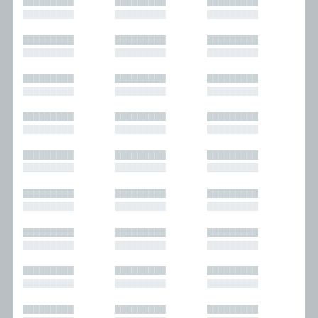
█████████
█████████
█████████
█████████
█████████
█████████
█████████
█████████
█████████
█████████
█████████
█████████
█████████
█████████
█████████
█████████
█████████
█████████
█████████
█████████
█████████
█████████
█████████
█████████
█████████
█████████
█████████
█████████
█████████
█████████
█████████
█████████
█████████
█████████
█████████
█████████
█████████
█████████
█████████
█████████
█████████
█████████
█████████
█████████
█████████
█████████
█████████
█████████
█████████
█████████
█████████