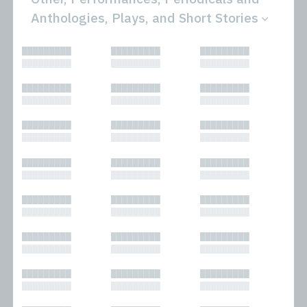
Anthologies, Plays, and Short Stories
All
Novels
█████████
█████████
█████████
Bibliophilic
Other
█████████
█████████
█████████
Columns
Performances
Forewords
Periodicals and
█████████
█████████
█████████
Interviews
Anthologies
█████████
█████████
█████████
Journalism
Plays
Kasimir
Short Stories
█████████
█████████
█████████
Nonfiction
█████████
█████████
█████████
█████████
█████████
█████████
█████████
█████████
█████████
█████████
█████████
█████████
█████████
█████████
█████████
█████████
█████████
█████████
█████████
█████████
█████████
█████████
█████████
█████████
█████████
█████████
█████████