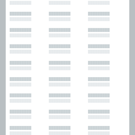
█████████
█████████
█████████
█████████
█████████
█████████
█████████
█████████
█████████
█████████
█████████
█████████
█████████
█████████
█████████
█████████
█████████
█████████
█████████
█████████
█████████
█████████
█████████
█████████
█████████
█████████
█████████
█████████
█████████
█████████
█████████
█████████
█████████
█████████
█████████
█████████
█████████
█████████
█████████
█████████
█████████
█████████
█████████
█████████
█████████
█████████
█████████
█████████
█████████
█████████
█████████