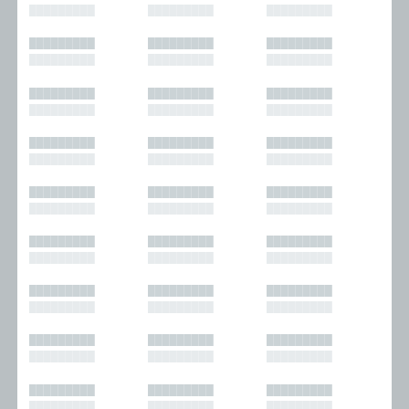
█████████
█████████
█████████
█████████
█████████
█████████
█████████
█████████
█████████
█████████
█████████
█████████
█████████
█████████
█████████
█████████
█████████
█████████
█████████
█████████
█████████
█████████
█████████
█████████
█████████
█████████
█████████
█████████
█████████
█████████
█████████
█████████
█████████
█████████
█████████
█████████
█████████
█████████
█████████
█████████
█████████
█████████
█████████
█████████
█████████
█████████
█████████
█████████
█████████
█████████
█████████