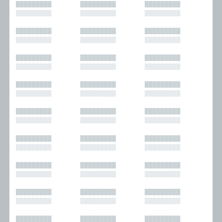
█████████
█████████
█████████
█████████
█████████
█████████
█████████
█████████
█████████
█████████
█████████
█████████
█████████
█████████
█████████
█████████
█████████
█████████
█████████
█████████
█████████
█████████
█████████
█████████
█████████
█████████
█████████
█████████
█████████
█████████
█████████
█████████
█████████
█████████
█████████
█████████
█████████
█████████
█████████
█████████
█████████
█████████
█████████
█████████
█████████
█████████
█████████
█████████
█████████
█████████
█████████