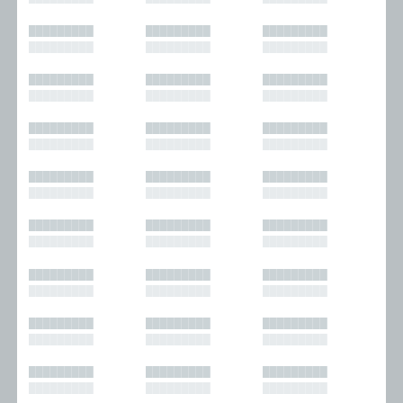
█████████
█████████
█████████
█████████
█████████
█████████
█████████
█████████
█████████
█████████
█████████
█████████
█████████
█████████
█████████
█████████
█████████
█████████
█████████
█████████
█████████
█████████
█████████
█████████
█████████
█████████
█████████
█████████
█████████
█████████
█████████
█████████
█████████
█████████
█████████
█████████
█████████
█████████
█████████
█████████
█████████
█████████
█████████
█████████
█████████
█████████
█████████
█████████