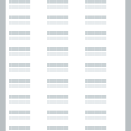
█████████
█████████
█████████
█████████
█████████
█████████
█████████
█████████
█████████
█████████
█████████
█████████
█████████
█████████
█████████
█████████
█████████
█████████
█████████
█████████
█████████
█████████
█████████
█████████
█████████
█████████
█████████
█████████
█████████
█████████
█████████
█████████
█████████
█████████
█████████
█████████
█████████
█████████
█████████
█████████
█████████
█████████
█████████
█████████
█████████
█████████
█████████
█████████
█████████
█████████
█████████