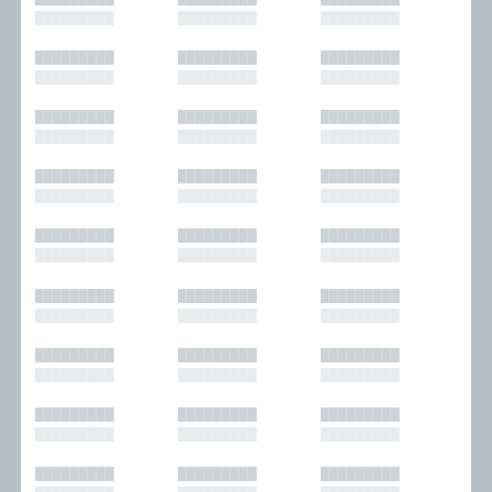
█████████
█████████
█████████
█████████
█████████
█████████
█████████
█████████
█████████
█████████
█████████
█████████
█████████
█████████
█████████
█████████
█████████
█████████
█████████
█████████
█████████
█████████
█████████
█████████
█████████
█████████
█████████
█████████
█████████
█████████
█████████
█████████
█████████
█████████
█████████
█████████
█████████
█████████
█████████
█████████
█████████
█████████
█████████
█████████
█████████
█████████
█████████
█████████