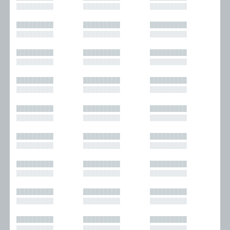
█████████
█████████
█████████
█████████
█████████
█████████
█████████
█████████
█████████
█████████
█████████
█████████
█████████
█████████
█████████
█████████
█████████
█████████
█████████
█████████
█████████
█████████
█████████
█████████
█████████
█████████
█████████
█████████
█████████
█████████
█████████
█████████
█████████
█████████
█████████
█████████
█████████
█████████
█████████
█████████
█████████
█████████
█████████
█████████
█████████
█████████
█████████
█████████
█████████
█████████
█████████