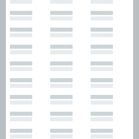
█████████
█████████
█████████
█████████
█████████
█████████
█████████
█████████
█████████
█████████
█████████
█████████
█████████
█████████
█████████
█████████
█████████
█████████
█████████
█████████
█████████
█████████
█████████
█████████
█████████
█████████
█████████
█████████
█████████
█████████
█████████
█████████
█████████
█████████
█████████
█████████
█████████
█████████
█████████
█████████
█████████
█████████
█████████
█████████
█████████
█████████
█████████
█████████
█████████
█████████
█████████