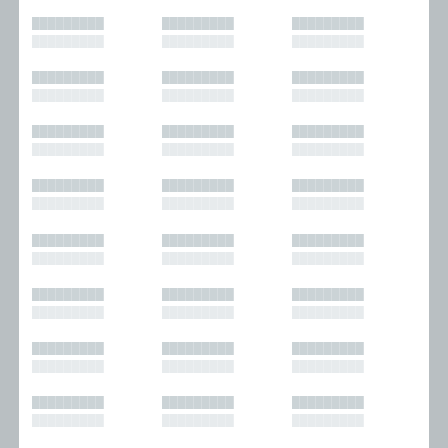
█████████
█████████
█████████
█████████
█████████
█████████
█████████
█████████
█████████
█████████
█████████
█████████
█████████
█████████
█████████
█████████
█████████
█████████
█████████
█████████
█████████
█████████
█████████
█████████
█████████
█████████
█████████
█████████
█████████
█████████
█████████
█████████
█████████
█████████
█████████
█████████
█████████
█████████
█████████
█████████
█████████
█████████
█████████
█████████
█████████
█████████
█████████
█████████