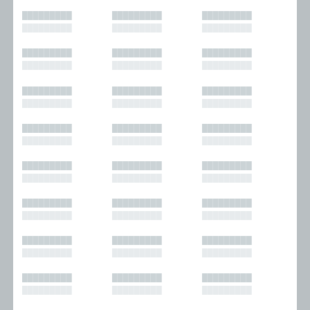
█████████
█████████
█████████
█████████
█████████
█████████
█████████
█████████
█████████
█████████
█████████
█████████
█████████
█████████
█████████
█████████
█████████
█████████
█████████
█████████
█████████
█████████
█████████
█████████
█████████
█████████
█████████
█████████
█████████
█████████
█████████
█████████
█████████
█████████
█████████
█████████
█████████
█████████
█████████
█████████
█████████
█████████
█████████
█████████
█████████
█████████
█████████
█████████