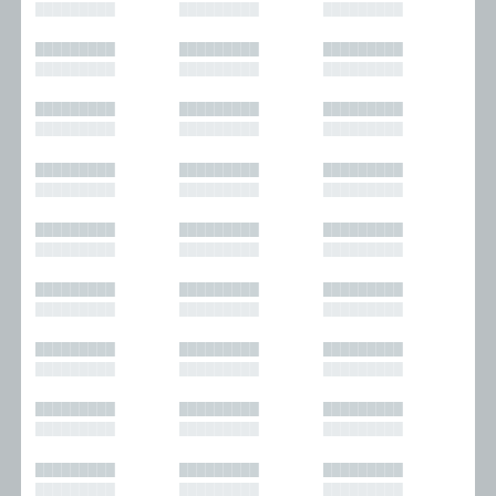
█████████
█████████
█████████
█████████
█████████
█████████
█████████
█████████
█████████
█████████
█████████
█████████
█████████
█████████
█████████
█████████
█████████
█████████
█████████
█████████
█████████
█████████
█████████
█████████
█████████
█████████
█████████
█████████
█████████
█████████
█████████
█████████
█████████
█████████
█████████
█████████
█████████
█████████
█████████
█████████
█████████
█████████
█████████
█████████
█████████
█████████
█████████
█████████
█████████
█████████
█████████