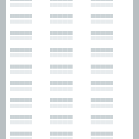
█████████
█████████
█████████
█████████
█████████
█████████
█████████
█████████
█████████
█████████
█████████
█████████
█████████
█████████
█████████
█████████
█████████
█████████
█████████
█████████
█████████
█████████
█████████
█████████
█████████
█████████
█████████
█████████
█████████
█████████
█████████
█████████
█████████
█████████
█████████
█████████
█████████
█████████
█████████
█████████
█████████
█████████
█████████
█████████
█████████
█████████
█████████
█████████