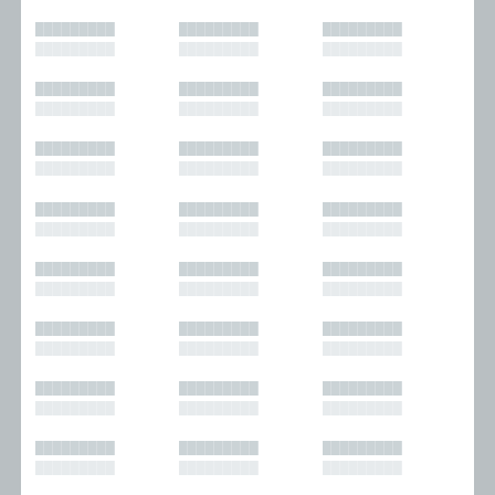
█████████
█████████
█████████
█████████
█████████
█████████
█████████
█████████
█████████
█████████
█████████
█████████
█████████
█████████
█████████
█████████
█████████
█████████
█████████
█████████
█████████
█████████
█████████
█████████
█████████
█████████
█████████
█████████
█████████
█████████
█████████
█████████
█████████
█████████
█████████
█████████
█████████
█████████
█████████
█████████
█████████
█████████
█████████
█████████
█████████
█████████
█████████
█████████