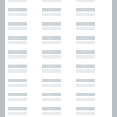
█████████
█████████
█████████
█████████
█████████
█████████
█████████
█████████
█████████
█████████
█████████
█████████
█████████
█████████
█████████
█████████
█████████
█████████
█████████
█████████
█████████
█████████
█████████
█████████
█████████
█████████
█████████
█████████
█████████
█████████
█████████
█████████
█████████
█████████
█████████
█████████
█████████
█████████
█████████
█████████
█████████
█████████
█████████
█████████
█████████
█████████
█████████
█████████
█████████
█████████
█████████