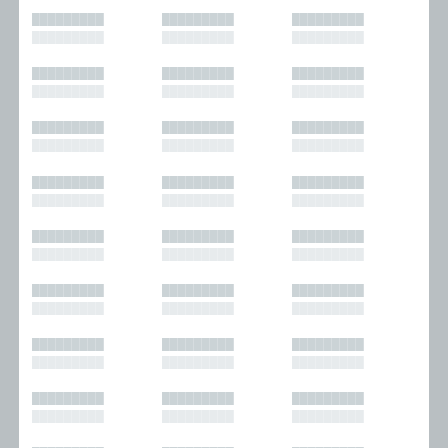
█████████
█████████
█████████
█████████
█████████
█████████
█████████
█████████
█████████
█████████
█████████
█████████
█████████
█████████
█████████
█████████
█████████
█████████
█████████
█████████
█████████
█████████
█████████
█████████
█████████
█████████
█████████
█████████
█████████
█████████
█████████
█████████
█████████
█████████
█████████
█████████
█████████
█████████
█████████
█████████
█████████
█████████
█████████
█████████
█████████
█████████
█████████
█████████