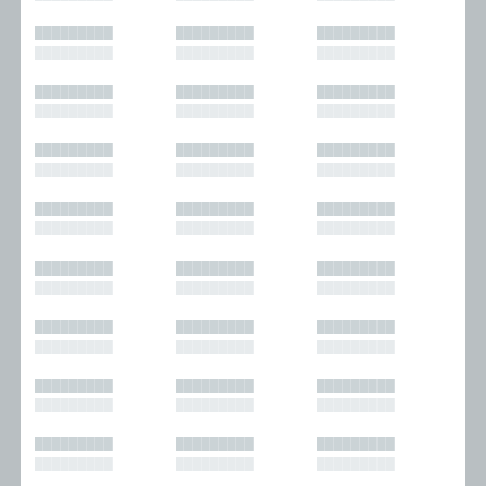
█████████
█████████
█████████
█████████
█████████
█████████
█████████
█████████
█████████
█████████
█████████
█████████
█████████
█████████
█████████
█████████
█████████
█████████
█████████
█████████
█████████
█████████
█████████
█████████
█████████
█████████
█████████
█████████
█████████
█████████
█████████
█████████
█████████
█████████
█████████
█████████
█████████
█████████
█████████
█████████
█████████
█████████
█████████
█████████
█████████
█████████
█████████
█████████