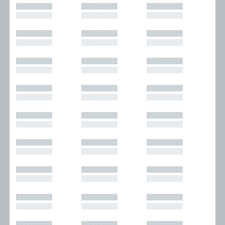
█████████
█████████
█████████
█████████
█████████
█████████
█████████
█████████
█████████
█████████
█████████
█████████
█████████
█████████
█████████
█████████
█████████
█████████
█████████
█████████
█████████
█████████
█████████
█████████
█████████
█████████
█████████
█████████
█████████
█████████
█████████
█████████
█████████
█████████
█████████
█████████
█████████
█████████
█████████
█████████
█████████
█████████
█████████
█████████
█████████
█████████
█████████
█████████
█████████
█████████
█████████