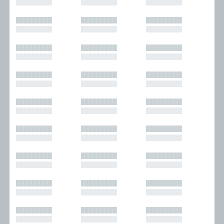
█████████
█████████
█████████
█████████
█████████
█████████
█████████
█████████
█████████
█████████
█████████
█████████
█████████
█████████
█████████
█████████
█████████
█████████
█████████
█████████
█████████
█████████
█████████
█████████
█████████
█████████
█████████
█████████
█████████
█████████
█████████
█████████
█████████
█████████
█████████
█████████
█████████
█████████
█████████
█████████
█████████
█████████
█████████
█████████
█████████
█████████
█████████
█████████
█████████
█████████
█████████