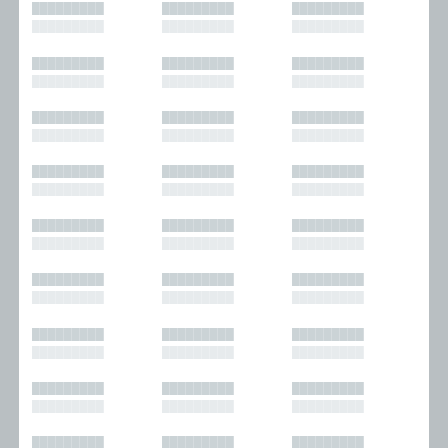
█████████
█████████
█████████
█████████
█████████
█████████
█████████
█████████
█████████
█████████
█████████
█████████
█████████
█████████
█████████
█████████
█████████
█████████
█████████
█████████
█████████
█████████
█████████
█████████
█████████
█████████
█████████
█████████
█████████
█████████
█████████
█████████
█████████
█████████
█████████
█████████
█████████
█████████
█████████
█████████
█████████
█████████
█████████
█████████
█████████
█████████
█████████
█████████
█████████
█████████
█████████