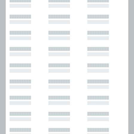
█████████
█████████
█████████
█████████
█████████
█████████
█████████
█████████
█████████
█████████
█████████
█████████
█████████
█████████
█████████
█████████
█████████
█████████
█████████
█████████
█████████
█████████
█████████
█████████
█████████
█████████
█████████
█████████
█████████
█████████
█████████
█████████
█████████
█████████
█████████
█████████
█████████
█████████
█████████
█████████
█████████
█████████
█████████
█████████
█████████
█████████
█████████
█████████
█████████
█████████
█████████