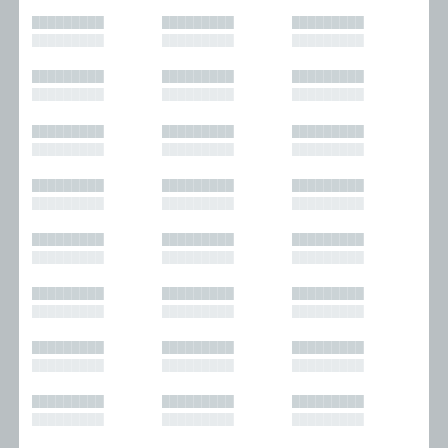
█████████
█████████
█████████
█████████
█████████
█████████
█████████
█████████
█████████
█████████
█████████
█████████
█████████
█████████
█████████
█████████
█████████
█████████
█████████
█████████
█████████
█████████
█████████
█████████
█████████
█████████
█████████
█████████
█████████
█████████
█████████
█████████
█████████
█████████
█████████
█████████
█████████
█████████
█████████
█████████
█████████
█████████
█████████
█████████
█████████
█████████
█████████
█████████