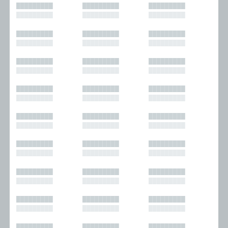
█████████
█████████
█████████
█████████
█████████
█████████
█████████
█████████
█████████
█████████
█████████
█████████
█████████
█████████
█████████
█████████
█████████
█████████
█████████
█████████
█████████
█████████
█████████
█████████
█████████
█████████
█████████
█████████
█████████
█████████
█████████
█████████
█████████
█████████
█████████
█████████
█████████
█████████
█████████
█████████
█████████
█████████
█████████
█████████
█████████
█████████
█████████
█████████
█████████
█████████
█████████