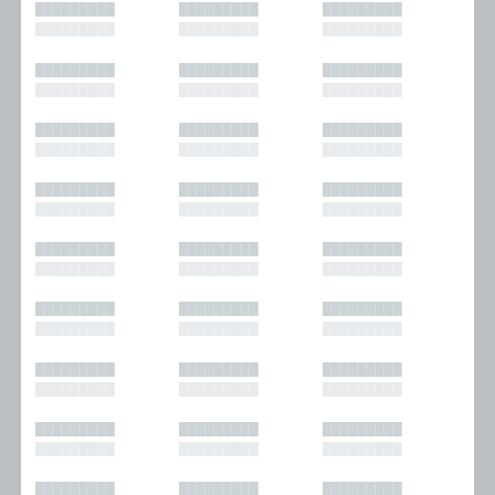
█████████
█████████
█████████
█████████
█████████
█████████
█████████
█████████
█████████
█████████
█████████
█████████
█████████
█████████
█████████
█████████
█████████
█████████
█████████
█████████
█████████
█████████
█████████
█████████
█████████
█████████
█████████
█████████
█████████
█████████
█████████
█████████
█████████
█████████
█████████
█████████
█████████
█████████
█████████
█████████
█████████
█████████
█████████
█████████
█████████
█████████
█████████
█████████
█████████
█████████
█████████