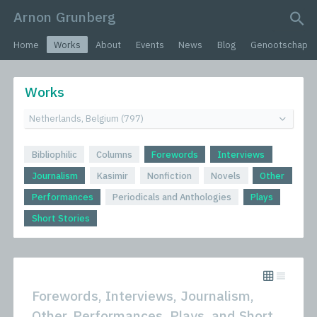
Arnon Grunberg
search query
Home
Works
About
Events
News
Blog
Genootschap
Works
Bibliophilic
Columns
Forewords
Interviews
Journalism
Kasimir
Nonfiction
Novels
Other
Performances
Periodicals and Anthologies
Plays
Short Stories
Forewords, Interviews, Journalism,
Other, Performances, Plays, and Short