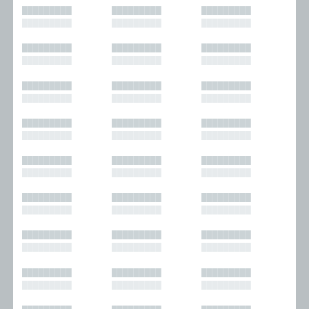
█████████
█████████
█████████
█████████
█████████
█████████
█████████
█████████
█████████
█████████
█████████
█████████
█████████
█████████
█████████
█████████
█████████
█████████
█████████
█████████
█████████
█████████
█████████
█████████
█████████
█████████
█████████
█████████
█████████
█████████
█████████
█████████
█████████
█████████
█████████
█████████
█████████
█████████
█████████
█████████
█████████
█████████
█████████
█████████
█████████
█████████
█████████
█████████