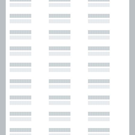
█████████
█████████
█████████
█████████
█████████
█████████
█████████
█████████
█████████
█████████
█████████
█████████
█████████
█████████
█████████
█████████
█████████
█████████
█████████
█████████
█████████
█████████
█████████
█████████
█████████
█████████
█████████
█████████
█████████
█████████
█████████
█████████
█████████
█████████
█████████
█████████
█████████
█████████
█████████
█████████
█████████
█████████
█████████
█████████
█████████
█████████
█████████
█████████