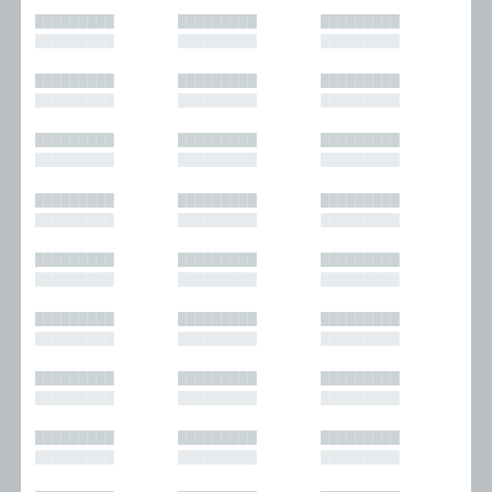
█████████
█████████
█████████
█████████
█████████
█████████
█████████
█████████
█████████
█████████
█████████
█████████
█████████
█████████
█████████
█████████
█████████
█████████
█████████
█████████
█████████
█████████
█████████
█████████
█████████
█████████
█████████
█████████
█████████
█████████
█████████
█████████
█████████
█████████
█████████
█████████
█████████
█████████
█████████
█████████
█████████
█████████
█████████
█████████
█████████
█████████
█████████
█████████