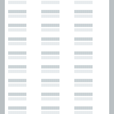
█████████
█████████
█████████
█████████
█████████
█████████
█████████
█████████
█████████
█████████
█████████
█████████
█████████
█████████
█████████
█████████
█████████
█████████
█████████
█████████
█████████
█████████
█████████
█████████
█████████
█████████
█████████
█████████
█████████
█████████
█████████
█████████
█████████
█████████
█████████
█████████
█████████
█████████
█████████
█████████
█████████
█████████
█████████
█████████
█████████
█████████
█████████
█████████
█████████
█████████
█████████