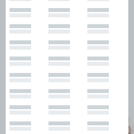
█████████
█████████
█████████
█████████
█████████
█████████
█████████
█████████
█████████
█████████
█████████
█████████
█████████
█████████
█████████
█████████
█████████
█████████
█████████
█████████
█████████
█████████
█████████
█████████
█████████
█████████
█████████
█████████
█████████
█████████
█████████
█████████
█████████
█████████
█████████
█████████
█████████
█████████
█████████
█████████
█████████
█████████
█████████
█████████
█████████
█████████
█████████
█████████