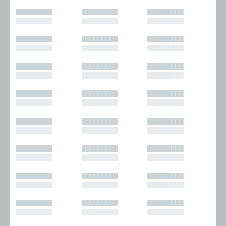
█████████
█████████
█████████
█████████
█████████
█████████
█████████
█████████
█████████
█████████
█████████
█████████
█████████
█████████
█████████
█████████
█████████
█████████
█████████
█████████
█████████
█████████
█████████
█████████
█████████
█████████
█████████
█████████
█████████
█████████
█████████
█████████
█████████
█████████
█████████
█████████
█████████
█████████
█████████
█████████
█████████
█████████
█████████
█████████
█████████
█████████
█████████
█████████