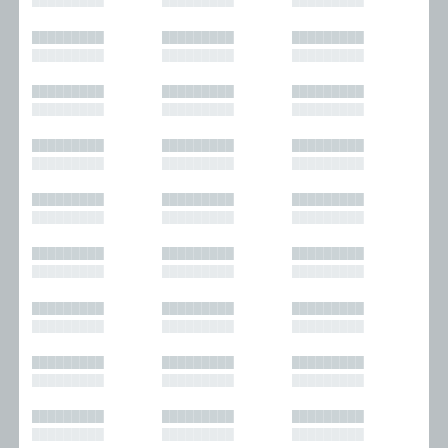
█████████
█████████
█████████
█████████
█████████
█████████
█████████
█████████
█████████
█████████
█████████
█████████
█████████
█████████
█████████
█████████
█████████
█████████
█████████
█████████
█████████
█████████
█████████
█████████
█████████
█████████
█████████
█████████
█████████
█████████
█████████
█████████
█████████
█████████
█████████
█████████
█████████
█████████
█████████
█████████
█████████
█████████
█████████
█████████
█████████
█████████
█████████
█████████
█████████
█████████
█████████