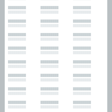
█████████
█████████
█████████
█████████
█████████
█████████
█████████
█████████
█████████
█████████
█████████
█████████
█████████
█████████
█████████
█████████
█████████
█████████
█████████
█████████
█████████
█████████
█████████
█████████
█████████
█████████
█████████
█████████
█████████
█████████
█████████
█████████
█████████
█████████
█████████
█████████
█████████
█████████
█████████
█████████
█████████
█████████
█████████
█████████
█████████
█████████
█████████
█████████