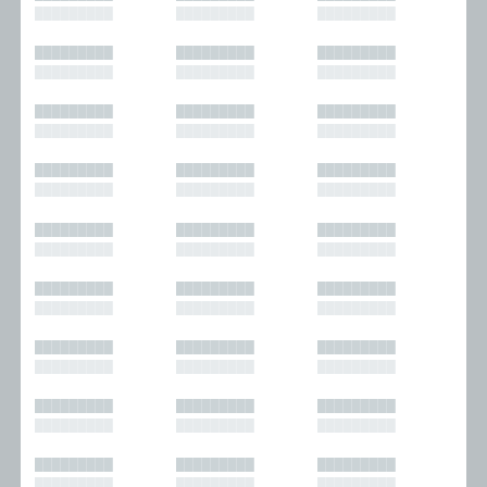
█████████
█████████
█████████
█████████
█████████
█████████
█████████
█████████
█████████
█████████
█████████
█████████
█████████
█████████
█████████
█████████
█████████
█████████
█████████
█████████
█████████
█████████
█████████
█████████
█████████
█████████
█████████
█████████
█████████
█████████
█████████
█████████
█████████
█████████
█████████
█████████
█████████
█████████
█████████
█████████
█████████
█████████
█████████
█████████
█████████
█████████
█████████
█████████
█████████
█████████
█████████