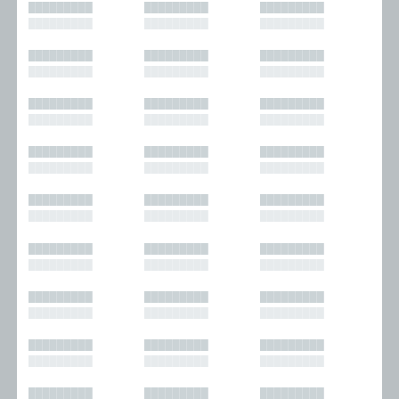
█████████
█████████
█████████
█████████
█████████
█████████
█████████
█████████
█████████
█████████
█████████
█████████
█████████
█████████
█████████
█████████
█████████
█████████
█████████
█████████
█████████
█████████
█████████
█████████
█████████
█████████
█████████
█████████
█████████
█████████
█████████
█████████
█████████
█████████
█████████
█████████
█████████
█████████
█████████
█████████
█████████
█████████
█████████
█████████
█████████
█████████
█████████
█████████
█████████
█████████
█████████