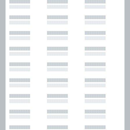
█████████
█████████
█████████
█████████
█████████
█████████
█████████
█████████
█████████
█████████
█████████
█████████
█████████
█████████
█████████
█████████
█████████
█████████
█████████
█████████
█████████
█████████
█████████
█████████
█████████
█████████
█████████
█████████
█████████
█████████
█████████
█████████
█████████
█████████
█████████
█████████
█████████
█████████
█████████
█████████
█████████
█████████
█████████
█████████
█████████
█████████
█████████
█████████
█████████
█████████
█████████