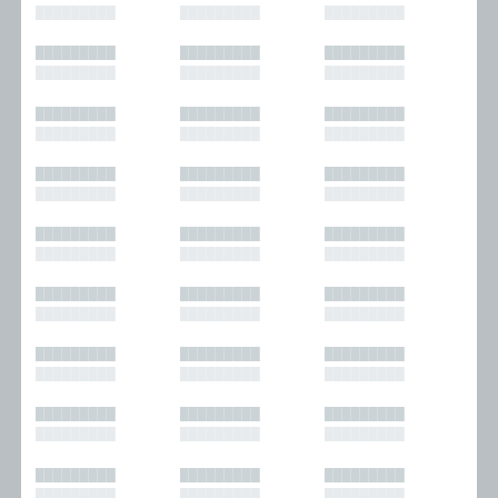
█████████
█████████
█████████
█████████
█████████
█████████
█████████
█████████
█████████
█████████
█████████
█████████
█████████
█████████
█████████
█████████
█████████
█████████
█████████
█████████
█████████
█████████
█████████
█████████
█████████
█████████
█████████
█████████
█████████
█████████
█████████
█████████
█████████
█████████
█████████
█████████
█████████
█████████
█████████
█████████
█████████
█████████
█████████
█████████
█████████
█████████
█████████
█████████
█████████
█████████
█████████