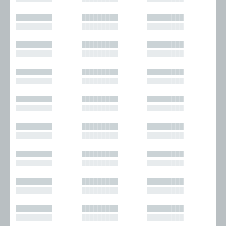
█████████
█████████
█████████
█████████
█████████
█████████
█████████
█████████
█████████
█████████
█████████
█████████
█████████
█████████
█████████
█████████
█████████
█████████
█████████
█████████
█████████
█████████
█████████
█████████
█████████
█████████
█████████
█████████
█████████
█████████
█████████
█████████
█████████
█████████
█████████
█████████
█████████
█████████
█████████
█████████
█████████
█████████
█████████
█████████
█████████
█████████
█████████
█████████