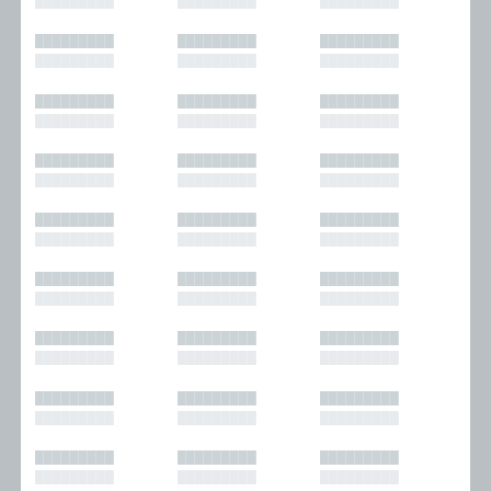
█████████
█████████
█████████
█████████
█████████
█████████
█████████
█████████
█████████
█████████
█████████
█████████
█████████
█████████
█████████
█████████
█████████
█████████
█████████
█████████
█████████
█████████
█████████
█████████
█████████
█████████
█████████
█████████
█████████
█████████
█████████
█████████
█████████
█████████
█████████
█████████
█████████
█████████
█████████
█████████
█████████
█████████
█████████
█████████
█████████
█████████
█████████
█████████
█████████
█████████
█████████