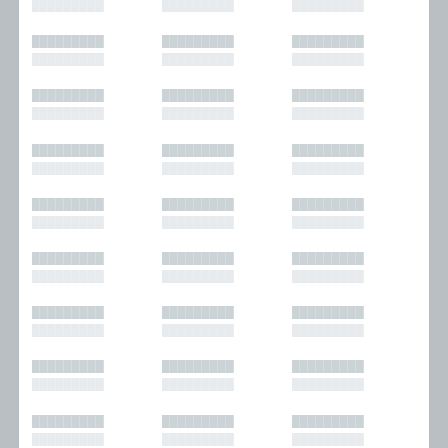
█████████
█████████
█████████
█████████
█████████
█████████
█████████
█████████
█████████
█████████
█████████
█████████
█████████
█████████
█████████
█████████
█████████
█████████
█████████
█████████
█████████
█████████
█████████
█████████
█████████
█████████
█████████
█████████
█████████
█████████
█████████
█████████
█████████
█████████
█████████
█████████
█████████
█████████
█████████
█████████
█████████
█████████
█████████
█████████
█████████
█████████
█████████
█████████
█████████
█████████
█████████