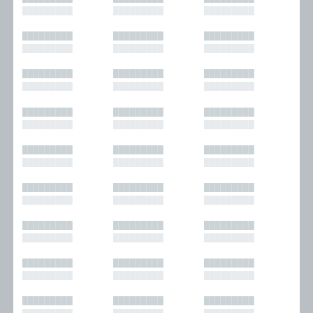
█████████
█████████
█████████
█████████
█████████
█████████
█████████
█████████
█████████
█████████
█████████
█████████
█████████
█████████
█████████
█████████
█████████
█████████
█████████
█████████
█████████
█████████
█████████
█████████
█████████
█████████
█████████
█████████
█████████
█████████
█████████
█████████
█████████
█████████
█████████
█████████
█████████
█████████
█████████
█████████
█████████
█████████
█████████
█████████
█████████
█████████
█████████
█████████