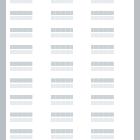
█████████
█████████
█████████
█████████
█████████
█████████
█████████
█████████
█████████
█████████
█████████
█████████
█████████
█████████
█████████
█████████
█████████
█████████
█████████
█████████
█████████
█████████
█████████
█████████
█████████
█████████
█████████
█████████
█████████
█████████
█████████
█████████
█████████
█████████
█████████
█████████
█████████
█████████
█████████
█████████
█████████
█████████
█████████
█████████
█████████
█████████
█████████
█████████
█████████
█████████
█████████