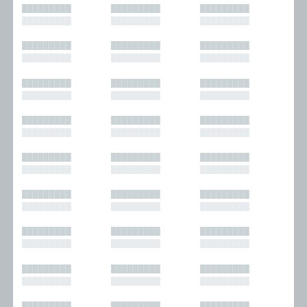
█████████
█████████
█████████
█████████
█████████
█████████
█████████
█████████
█████████
█████████
█████████
█████████
█████████
█████████
█████████
█████████
█████████
█████████
█████████
█████████
█████████
█████████
█████████
█████████
█████████
█████████
█████████
█████████
█████████
█████████
█████████
█████████
█████████
█████████
█████████
█████████
█████████
█████████
█████████
█████████
█████████
█████████
█████████
█████████
█████████
█████████
█████████
█████████
█████████
█████████
█████████