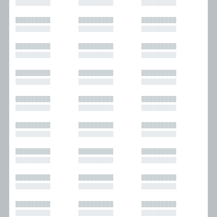
█████████
█████████
█████████
█████████
█████████
█████████
█████████
█████████
█████████
█████████
█████████
█████████
█████████
█████████
█████████
█████████
█████████
█████████
█████████
█████████
█████████
█████████
█████████
█████████
█████████
█████████
█████████
█████████
█████████
█████████
█████████
█████████
█████████
█████████
█████████
█████████
█████████
█████████
█████████
█████████
█████████
█████████
█████████
█████████
█████████
█████████
█████████
█████████
█████████
█████████
█████████