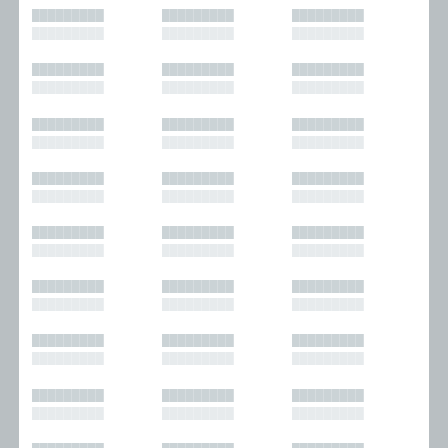
█████████
█████████
█████████
█████████
█████████
█████████
█████████
█████████
█████████
█████████
█████████
█████████
█████████
█████████
█████████
█████████
█████████
█████████
█████████
█████████
█████████
█████████
█████████
█████████
█████████
█████████
█████████
█████████
█████████
█████████
█████████
█████████
█████████
█████████
█████████
█████████
█████████
█████████
█████████
█████████
█████████
█████████
█████████
█████████
█████████
█████████
█████████
█████████