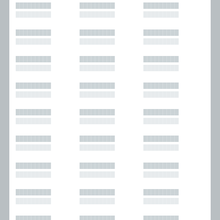
█████████
█████████
█████████
█████████
█████████
█████████
█████████
█████████
█████████
█████████
█████████
█████████
█████████
█████████
█████████
█████████
█████████
█████████
█████████
█████████
█████████
█████████
█████████
█████████
█████████
█████████
█████████
█████████
█████████
█████████
█████████
█████████
█████████
█████████
█████████
█████████
█████████
█████████
█████████
█████████
█████████
█████████
█████████
█████████
█████████
█████████
█████████
█████████
█████████
█████████
█████████