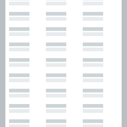
█████████
█████████
█████████
█████████
█████████
█████████
█████████
█████████
█████████
█████████
█████████
█████████
█████████
█████████
█████████
█████████
█████████
█████████
█████████
█████████
█████████
█████████
█████████
█████████
█████████
█████████
█████████
█████████
█████████
█████████
█████████
█████████
█████████
█████████
█████████
█████████
█████████
█████████
█████████
█████████
█████████
█████████
█████████
█████████
█████████
█████████
█████████
█████████
█████████
█████████
█████████