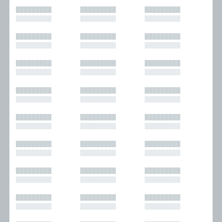
█████████
█████████
█████████
█████████
█████████
█████████
█████████
█████████
█████████
█████████
█████████
█████████
█████████
█████████
█████████
█████████
█████████
█████████
█████████
█████████
█████████
█████████
█████████
█████████
█████████
█████████
█████████
█████████
█████████
█████████
█████████
█████████
█████████
█████████
█████████
█████████
█████████
█████████
█████████
█████████
█████████
█████████
█████████
█████████
█████████
█████████
█████████
█████████