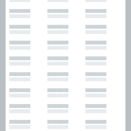
█████████
█████████
█████████
█████████
█████████
█████████
█████████
█████████
█████████
█████████
█████████
█████████
█████████
█████████
█████████
█████████
█████████
█████████
█████████
█████████
█████████
█████████
█████████
█████████
█████████
█████████
█████████
█████████
█████████
█████████
█████████
█████████
█████████
█████████
█████████
█████████
█████████
█████████
█████████
█████████
█████████
█████████
█████████
█████████
█████████
█████████
█████████
█████████
█████████
█████████
█████████