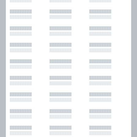
█████████
█████████
█████████
█████████
█████████
█████████
█████████
█████████
█████████
█████████
█████████
█████████
█████████
█████████
█████████
█████████
█████████
█████████
█████████
█████████
█████████
█████████
█████████
█████████
█████████
█████████
█████████
█████████
█████████
█████████
█████████
█████████
█████████
█████████
█████████
█████████
█████████
█████████
█████████
█████████
█████████
█████████
█████████
█████████
█████████
█████████
█████████
█████████
█████████
█████████
█████████