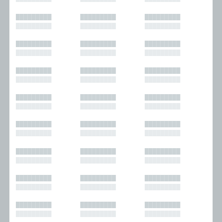
█████████
█████████
█████████
█████████
█████████
█████████
█████████
█████████
█████████
█████████
█████████
█████████
█████████
█████████
█████████
█████████
█████████
█████████
█████████
█████████
█████████
█████████
█████████
█████████
█████████
█████████
█████████
█████████
█████████
█████████
█████████
█████████
█████████
█████████
█████████
█████████
█████████
█████████
█████████
█████████
█████████
█████████
█████████
█████████
█████████
█████████
█████████
█████████