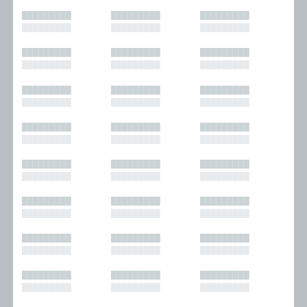
█████████
█████████
█████████
█████████
█████████
█████████
█████████
█████████
█████████
█████████
█████████
█████████
█████████
█████████
█████████
█████████
█████████
█████████
█████████
█████████
█████████
█████████
█████████
█████████
█████████
█████████
█████████
█████████
█████████
█████████
█████████
█████████
█████████
█████████
█████████
█████████
█████████
█████████
█████████
█████████
█████████
█████████
█████████
█████████
█████████
█████████
█████████
█████████