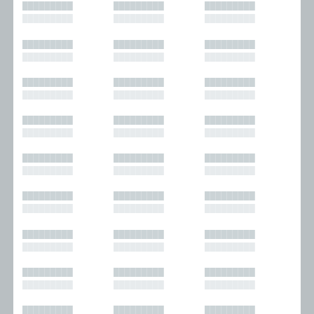
█████████
█████████
█████████
█████████
█████████
█████████
█████████
█████████
█████████
█████████
█████████
█████████
█████████
█████████
█████████
█████████
█████████
█████████
█████████
█████████
█████████
█████████
█████████
█████████
█████████
█████████
█████████
█████████
█████████
█████████
█████████
█████████
█████████
█████████
█████████
█████████
█████████
█████████
█████████
█████████
█████████
█████████
█████████
█████████
█████████
█████████
█████████
█████████
█████████
█████████
█████████