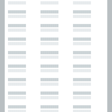
█████████
█████████
█████████
█████████
█████████
█████████
█████████
█████████
█████████
█████████
█████████
█████████
█████████
█████████
█████████
█████████
█████████
█████████
█████████
█████████
█████████
█████████
█████████
█████████
█████████
█████████
█████████
█████████
█████████
█████████
█████████
█████████
█████████
█████████
█████████
█████████
█████████
█████████
█████████
█████████
█████████
█████████
█████████
█████████
█████████
█████████
█████████
█████████
█████████
█████████
█████████