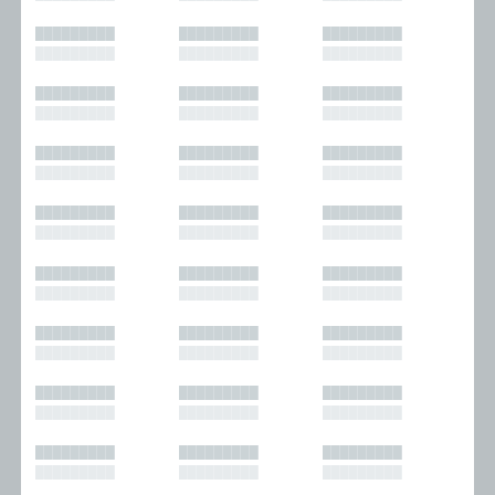
█████████
█████████
█████████
█████████
█████████
█████████
█████████
█████████
█████████
█████████
█████████
█████████
█████████
█████████
█████████
█████████
█████████
█████████
█████████
█████████
█████████
█████████
█████████
█████████
█████████
█████████
█████████
█████████
█████████
█████████
█████████
█████████
█████████
█████████
█████████
█████████
█████████
█████████
█████████
█████████
█████████
█████████
█████████
█████████
█████████
█████████
█████████
█████████