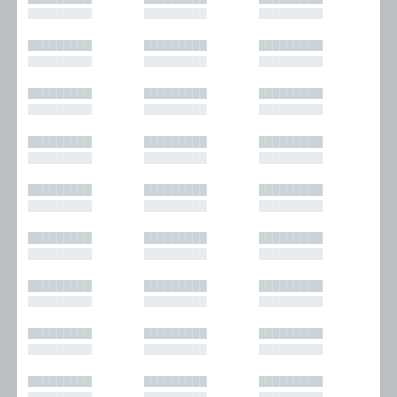
█████████
█████████
█████████
█████████
█████████
█████████
█████████
█████████
█████████
█████████
█████████
█████████
█████████
█████████
█████████
█████████
█████████
█████████
█████████
█████████
█████████
█████████
█████████
█████████
█████████
█████████
█████████
█████████
█████████
█████████
█████████
█████████
█████████
█████████
█████████
█████████
█████████
█████████
█████████
█████████
█████████
█████████
█████████
█████████
█████████
█████████
█████████
█████████