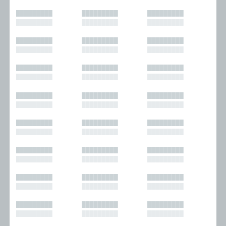
█████████
█████████
█████████
█████████
█████████
█████████
█████████
█████████
█████████
█████████
█████████
█████████
█████████
█████████
█████████
█████████
█████████
█████████
█████████
█████████
█████████
█████████
█████████
█████████
█████████
█████████
█████████
█████████
█████████
█████████
█████████
█████████
█████████
█████████
█████████
█████████
█████████
█████████
█████████
█████████
█████████
█████████
█████████
█████████
█████████
█████████
█████████
█████████