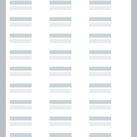
█████████
█████████
█████████
█████████
█████████
█████████
█████████
█████████
█████████
█████████
█████████
█████████
█████████
█████████
█████████
█████████
█████████
█████████
█████████
█████████
█████████
█████████
█████████
█████████
█████████
█████████
█████████
█████████
█████████
█████████
█████████
█████████
█████████
█████████
█████████
█████████
█████████
█████████
█████████
█████████
█████████
█████████
█████████
█████████
█████████
█████████
█████████
█████████
█████████
█████████
█████████