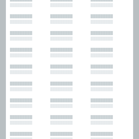
█████████
█████████
█████████
█████████
█████████
█████████
█████████
█████████
█████████
█████████
█████████
█████████
█████████
█████████
█████████
█████████
█████████
█████████
█████████
█████████
█████████
█████████
█████████
█████████
█████████
█████████
█████████
█████████
█████████
█████████
█████████
█████████
█████████
█████████
█████████
█████████
█████████
█████████
█████████
█████████
█████████
█████████
█████████
█████████
█████████
█████████
█████████
█████████