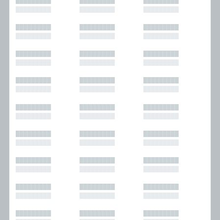
█████████
█████████
█████████
█████████
█████████
█████████
█████████
█████████
█████████
█████████
█████████
█████████
█████████
█████████
█████████
█████████
█████████
█████████
█████████
█████████
█████████
█████████
█████████
█████████
█████████
█████████
█████████
█████████
█████████
█████████
█████████
█████████
█████████
█████████
█████████
█████████
█████████
█████████
█████████
█████████
█████████
█████████
█████████
█████████
█████████
█████████
█████████
█████████
█████████
█████████
█████████