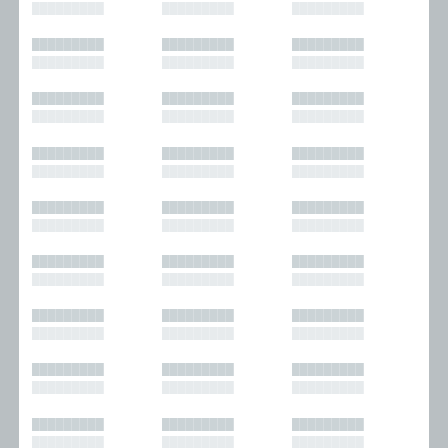
█████████
█████████
█████████
█████████
█████████
█████████
█████████
█████████
█████████
█████████
█████████
█████████
█████████
█████████
█████████
█████████
█████████
█████████
█████████
█████████
█████████
█████████
█████████
█████████
█████████
█████████
█████████
█████████
█████████
█████████
█████████
█████████
█████████
█████████
█████████
█████████
█████████
█████████
█████████
█████████
█████████
█████████
█████████
█████████
█████████
█████████
█████████
█████████
█████████
█████████
█████████