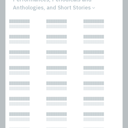
Anthologies, and Short Stories
All
Novels
█████████
█████████
█████████
Bibliophilic
Other
█████████
█████████
█████████
Columns
Performances
Forewords
Periodicals and
█████████
█████████
█████████
Interviews
Anthologies
█████████
█████████
█████████
Journalism
Plays
Kasimir
Short Stories
█████████
█████████
█████████
Nonfiction
█████████
█████████
█████████
█████████
█████████
█████████
█████████
█████████
█████████
█████████
█████████
█████████
█████████
█████████
█████████
█████████
█████████
█████████
█████████
█████████
█████████
█████████
█████████
█████████
█████████
█████████
█████████