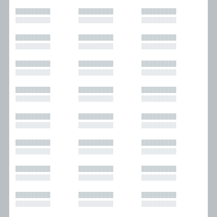
█████████
█████████
█████████
█████████
█████████
█████████
█████████
█████████
█████████
█████████
█████████
█████████
█████████
█████████
█████████
█████████
█████████
█████████
█████████
█████████
█████████
█████████
█████████
█████████
█████████
█████████
█████████
█████████
█████████
█████████
█████████
█████████
█████████
█████████
█████████
█████████
█████████
█████████
█████████
█████████
█████████
█████████
█████████
█████████
█████████
█████████
█████████
█████████