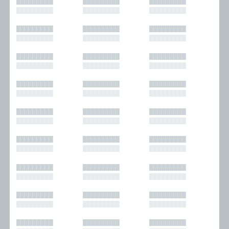
█████████
█████████
█████████
█████████
█████████
█████████
█████████
█████████
█████████
█████████
█████████
█████████
█████████
█████████
█████████
█████████
█████████
█████████
█████████
█████████
█████████
█████████
█████████
█████████
█████████
█████████
█████████
█████████
█████████
█████████
█████████
█████████
█████████
█████████
█████████
█████████
█████████
█████████
█████████
█████████
█████████
█████████
█████████
█████████
█████████
█████████
█████████
█████████
█████████
█████████
█████████