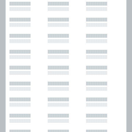
█████████
█████████
█████████
█████████
█████████
█████████
█████████
█████████
█████████
█████████
█████████
█████████
█████████
█████████
█████████
█████████
█████████
█████████
█████████
█████████
█████████
█████████
█████████
█████████
█████████
█████████
█████████
█████████
█████████
█████████
█████████
█████████
█████████
█████████
█████████
█████████
█████████
█████████
█████████
█████████
█████████
█████████
█████████
█████████
█████████
█████████
█████████
█████████
█████████
█████████
█████████