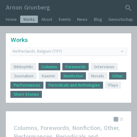
Arnon Grunberg
search query
Home
Works
About
Events
News
Blog
Genootschap
Works
Bibliophilic
Columns
Forewords
Interviews
Journalism
Kasimir
Nonfiction
Novels
Other
Performances
Periodicals and Anthologies
Plays
Short Stories
Columns, Forewords, Nonfiction, Other,
Performances, Periodicals and