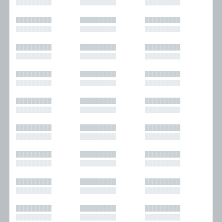
█████████
█████████
█████████
█████████
█████████
█████████
█████████
█████████
█████████
█████████
█████████
█████████
█████████
█████████
█████████
█████████
█████████
█████████
█████████
█████████
█████████
█████████
█████████
█████████
█████████
█████████
█████████
█████████
█████████
█████████
█████████
█████████
█████████
█████████
█████████
█████████
█████████
█████████
█████████
█████████
█████████
█████████
█████████
█████████
█████████
█████████
█████████
█████████
█████████
█████████
█████████