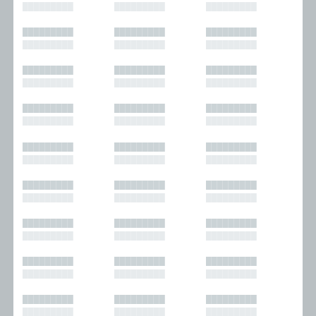
█████████
█████████
█████████
█████████
█████████
█████████
█████████
█████████
█████████
█████████
█████████
█████████
█████████
█████████
█████████
█████████
█████████
█████████
█████████
█████████
█████████
█████████
█████████
█████████
█████████
█████████
█████████
█████████
█████████
█████████
█████████
█████████
█████████
█████████
█████████
█████████
█████████
█████████
█████████
█████████
█████████
█████████
█████████
█████████
█████████
█████████
█████████
█████████
█████████
█████████
█████████