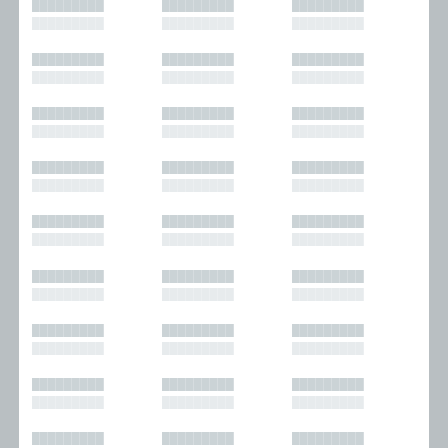
█████████
█████████
█████████
█████████
█████████
█████████
█████████
█████████
█████████
█████████
█████████
█████████
█████████
█████████
█████████
█████████
█████████
█████████
█████████
█████████
█████████
█████████
█████████
█████████
█████████
█████████
█████████
█████████
█████████
█████████
█████████
█████████
█████████
█████████
█████████
█████████
█████████
█████████
█████████
█████████
█████████
█████████
█████████
█████████
█████████
█████████
█████████
█████████
█████████
█████████
█████████