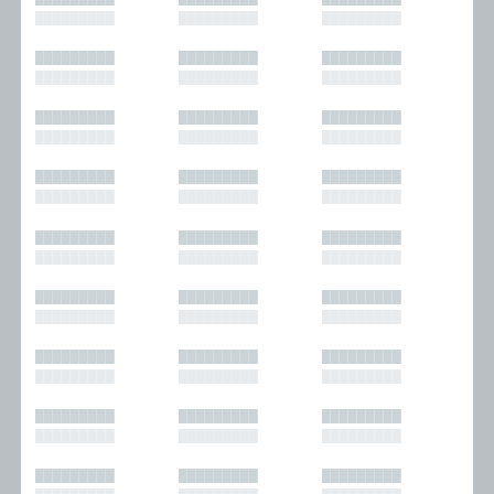
█████████
█████████
█████████
█████████
█████████
█████████
█████████
█████████
█████████
█████████
█████████
█████████
█████████
█████████
█████████
█████████
█████████
█████████
█████████
█████████
█████████
█████████
█████████
█████████
█████████
█████████
█████████
█████████
█████████
█████████
█████████
█████████
█████████
█████████
█████████
█████████
█████████
█████████
█████████
█████████
█████████
█████████
█████████
█████████
█████████
█████████
█████████
█████████