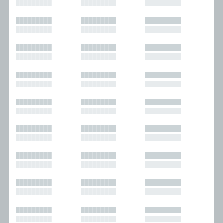
█████████
█████████
█████████
█████████
█████████
█████████
█████████
█████████
█████████
█████████
█████████
█████████
█████████
█████████
█████████
█████████
█████████
█████████
█████████
█████████
█████████
█████████
█████████
█████████
█████████
█████████
█████████
█████████
█████████
█████████
█████████
█████████
█████████
█████████
█████████
█████████
█████████
█████████
█████████
█████████
█████████
█████████
█████████
█████████
█████████
█████████
█████████
█████████
█████████
█████████
█████████