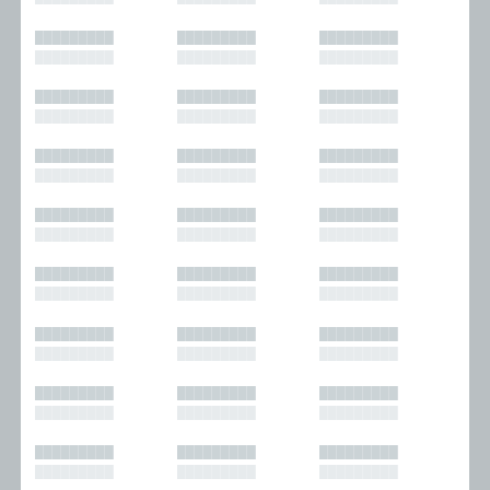
█████████
█████████
█████████
█████████
█████████
█████████
█████████
█████████
█████████
█████████
█████████
█████████
█████████
█████████
█████████
█████████
█████████
█████████
█████████
█████████
█████████
█████████
█████████
█████████
█████████
█████████
█████████
█████████
█████████
█████████
█████████
█████████
█████████
█████████
█████████
█████████
█████████
█████████
█████████
█████████
█████████
█████████
█████████
█████████
█████████
█████████
█████████
█████████