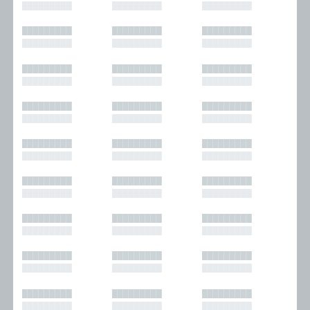
█████████
█████████
█████████
█████████
█████████
█████████
█████████
█████████
█████████
█████████
█████████
█████████
█████████
█████████
█████████
█████████
█████████
█████████
█████████
█████████
█████████
█████████
█████████
█████████
█████████
█████████
█████████
█████████
█████████
█████████
█████████
█████████
█████████
█████████
█████████
█████████
█████████
█████████
█████████
█████████
█████████
█████████
█████████
█████████
█████████
█████████
█████████
█████████
█████████
█████████
█████████