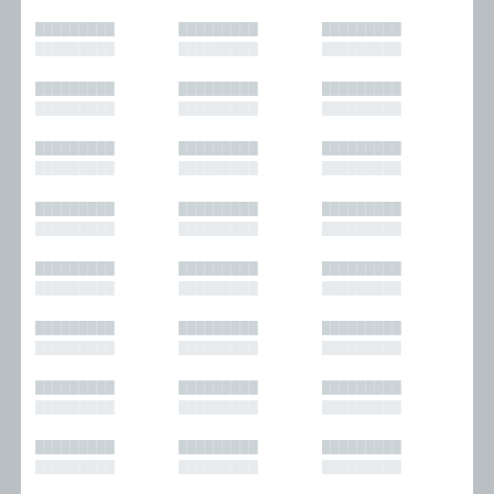
█████████
█████████
█████████
█████████
█████████
█████████
█████████
█████████
█████████
█████████
█████████
█████████
█████████
█████████
█████████
█████████
█████████
█████████
█████████
█████████
█████████
█████████
█████████
█████████
█████████
█████████
█████████
█████████
█████████
█████████
█████████
█████████
█████████
█████████
█████████
█████████
█████████
█████████
█████████
█████████
█████████
█████████
█████████
█████████
█████████
█████████
█████████
█████████