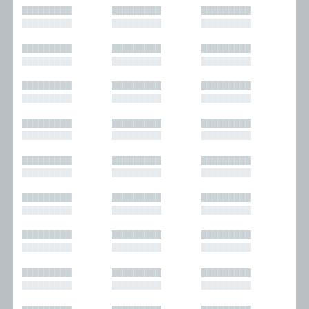
█████████
█████████
█████████
█████████
█████████
█████████
█████████
█████████
█████████
█████████
█████████
█████████
█████████
█████████
█████████
█████████
█████████
█████████
█████████
█████████
█████████
█████████
█████████
█████████
█████████
█████████
█████████
█████████
█████████
█████████
█████████
█████████
█████████
█████████
█████████
█████████
█████████
█████████
█████████
█████████
█████████
█████████
█████████
█████████
█████████
█████████
█████████
█████████