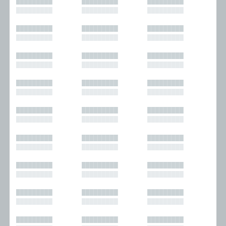
█████████
█████████
█████████
█████████
█████████
█████████
█████████
█████████
█████████
█████████
█████████
█████████
█████████
█████████
█████████
█████████
█████████
█████████
█████████
█████████
█████████
█████████
█████████
█████████
█████████
█████████
█████████
█████████
█████████
█████████
█████████
█████████
█████████
█████████
█████████
█████████
█████████
█████████
█████████
█████████
█████████
█████████
█████████
█████████
█████████
█████████
█████████
█████████
█████████
█████████
█████████