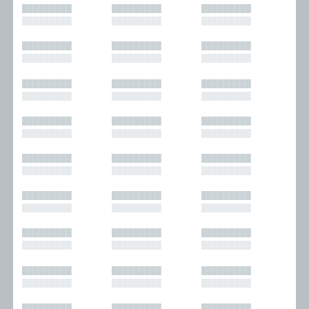
█████████
█████████
█████████
█████████
█████████
█████████
█████████
█████████
█████████
█████████
█████████
█████████
█████████
█████████
█████████
█████████
█████████
█████████
█████████
█████████
█████████
█████████
█████████
█████████
█████████
█████████
█████████
█████████
█████████
█████████
█████████
█████████
█████████
█████████
█████████
█████████
█████████
█████████
█████████
█████████
█████████
█████████
█████████
█████████
█████████
█████████
█████████
█████████
█████████
█████████
█████████