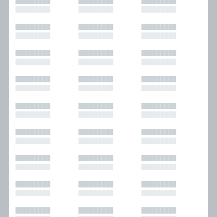
█████████
█████████
█████████
█████████
█████████
█████████
█████████
█████████
█████████
█████████
█████████
█████████
█████████
█████████
█████████
█████████
█████████
█████████
█████████
█████████
█████████
█████████
█████████
█████████
█████████
█████████
█████████
█████████
█████████
█████████
█████████
█████████
█████████
█████████
█████████
█████████
█████████
█████████
█████████
█████████
█████████
█████████
█████████
█████████
█████████
█████████
█████████
█████████
█████████
█████████
█████████