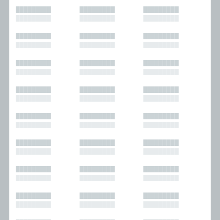
█████████
█████████
█████████
█████████
█████████
█████████
█████████
█████████
█████████
█████████
█████████
█████████
█████████
█████████
█████████
█████████
█████████
█████████
█████████
█████████
█████████
█████████
█████████
█████████
█████████
█████████
█████████
█████████
█████████
█████████
█████████
█████████
█████████
█████████
█████████
█████████
█████████
█████████
█████████
█████████
█████████
█████████
█████████
█████████
█████████
█████████
█████████
█████████