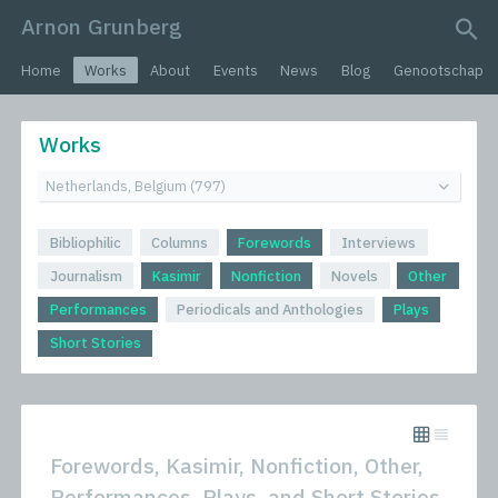
Arnon Grunberg
search query
Home
Works
About
Events
News
Blog
Genootschap
Works
Bibliophilic
Columns
Forewords
Interviews
Journalism
Kasimir
Nonfiction
Novels
Other
Performances
Periodicals and Anthologies
Plays
Short Stories
Forewords, Kasimir, Nonfiction, Other,
Performances, Plays, and Short Stories