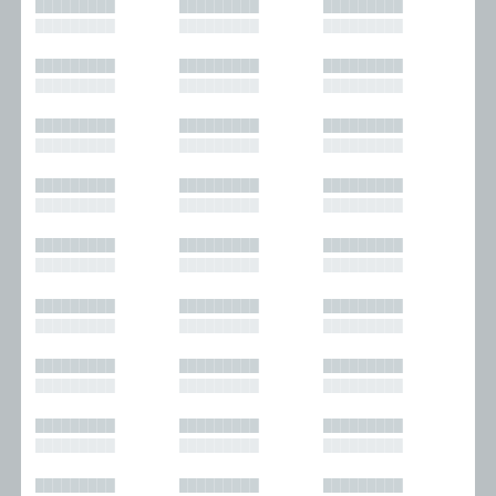
█████████
█████████
█████████
█████████
█████████
█████████
█████████
█████████
█████████
█████████
█████████
█████████
█████████
█████████
█████████
█████████
█████████
█████████
█████████
█████████
█████████
█████████
█████████
█████████
█████████
█████████
█████████
█████████
█████████
█████████
█████████
█████████
█████████
█████████
█████████
█████████
█████████
█████████
█████████
█████████
█████████
█████████
█████████
█████████
█████████
█████████
█████████
█████████
█████████
█████████
█████████