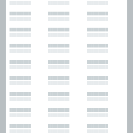
█████████
█████████
█████████
█████████
█████████
█████████
█████████
█████████
█████████
█████████
█████████
█████████
█████████
█████████
█████████
█████████
█████████
█████████
█████████
█████████
█████████
█████████
█████████
█████████
█████████
█████████
█████████
█████████
█████████
█████████
█████████
█████████
█████████
█████████
█████████
█████████
█████████
█████████
█████████
█████████
█████████
█████████
█████████
█████████
█████████
█████████
█████████
█████████
█████████
█████████
█████████