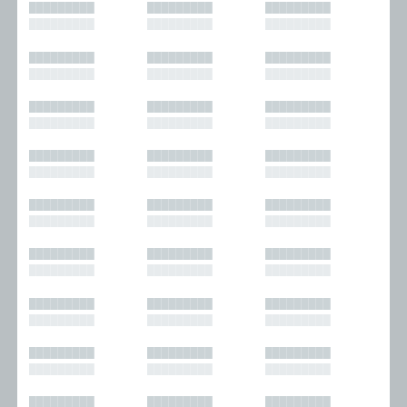
█████████
█████████
█████████
█████████
█████████
█████████
█████████
█████████
█████████
█████████
█████████
█████████
█████████
█████████
█████████
█████████
█████████
█████████
█████████
█████████
█████████
█████████
█████████
█████████
█████████
█████████
█████████
█████████
█████████
█████████
█████████
█████████
█████████
█████████
█████████
█████████
█████████
█████████
█████████
█████████
█████████
█████████
█████████
█████████
█████████
█████████
█████████
█████████
█████████
█████████
█████████