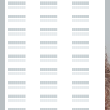
█████████
█████████
█████████
█████████
█████████
█████████
█████████
█████████
█████████
█████████
█████████
█████████
█████████
█████████
█████████
█████████
█████████
█████████
█████████
█████████
█████████
█████████
█████████
█████████
█████████
█████████
█████████
█████████
█████████
█████████
█████████
█████████
█████████
█████████
█████████
█████████
█████████
█████████
█████████
█████████
█████████
█████████
█████████
█████████
█████████
█████████
█████████
█████████
█████████
█████████
█████████