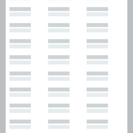
█████████
█████████
█████████
█████████
█████████
█████████
█████████
█████████
█████████
█████████
█████████
█████████
█████████
█████████
█████████
█████████
█████████
█████████
█████████
█████████
█████████
█████████
█████████
█████████
█████████
█████████
█████████
█████████
█████████
█████████
█████████
█████████
█████████
█████████
█████████
█████████
█████████
█████████
█████████
█████████
█████████
█████████
█████████
█████████
█████████
█████████
█████████
█████████