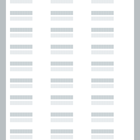
█████████
█████████
█████████
█████████
█████████
█████████
█████████
█████████
█████████
█████████
█████████
█████████
█████████
█████████
█████████
█████████
█████████
█████████
█████████
█████████
█████████
█████████
█████████
█████████
█████████
█████████
█████████
█████████
█████████
█████████
█████████
█████████
█████████
█████████
█████████
█████████
█████████
█████████
█████████
█████████
█████████
█████████
█████████
█████████
█████████
█████████
█████████
█████████
█████████
█████████
█████████