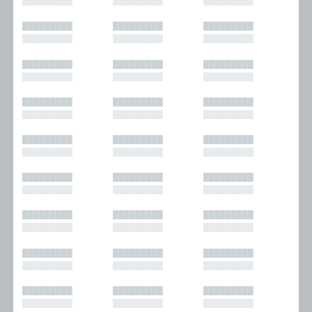
█████████
█████████
█████████
█████████
█████████
█████████
█████████
█████████
█████████
█████████
█████████
█████████
█████████
█████████
█████████
█████████
█████████
█████████
█████████
█████████
█████████
█████████
█████████
█████████
█████████
█████████
█████████
█████████
█████████
█████████
█████████
█████████
█████████
█████████
█████████
█████████
█████████
█████████
█████████
█████████
█████████
█████████
█████████
█████████
█████████
█████████
█████████
█████████
█████████
█████████
█████████