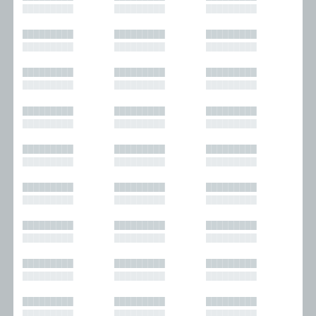
█████████
█████████
█████████
█████████
█████████
█████████
█████████
█████████
█████████
█████████
█████████
█████████
█████████
█████████
█████████
█████████
█████████
█████████
█████████
█████████
█████████
█████████
█████████
█████████
█████████
█████████
█████████
█████████
█████████
█████████
█████████
█████████
█████████
█████████
█████████
█████████
█████████
█████████
█████████
█████████
█████████
█████████
█████████
█████████
█████████
█████████
█████████
█████████
█████████
█████████
█████████