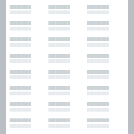
█████████
█████████
█████████
█████████
█████████
█████████
█████████
█████████
█████████
█████████
█████████
█████████
█████████
█████████
█████████
█████████
█████████
█████████
█████████
█████████
█████████
█████████
█████████
█████████
█████████
█████████
█████████
█████████
█████████
█████████
█████████
█████████
█████████
█████████
█████████
█████████
█████████
█████████
█████████
█████████
█████████
█████████
█████████
█████████
█████████
█████████
█████████
█████████