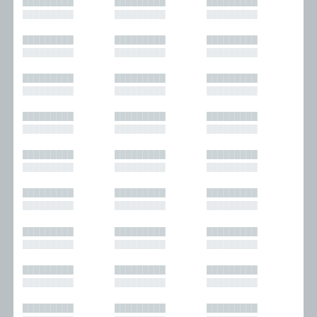
█████████
█████████
█████████
█████████
█████████
█████████
█████████
█████████
█████████
█████████
█████████
█████████
█████████
█████████
█████████
█████████
█████████
█████████
█████████
█████████
█████████
█████████
█████████
█████████
█████████
█████████
█████████
█████████
█████████
█████████
█████████
█████████
█████████
█████████
█████████
█████████
█████████
█████████
█████████
█████████
█████████
█████████
█████████
█████████
█████████
█████████
█████████
█████████
█████████
█████████
█████████