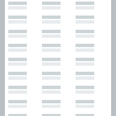
█████████
█████████
█████████
█████████
█████████
█████████
█████████
█████████
█████████
█████████
█████████
█████████
█████████
█████████
█████████
█████████
█████████
█████████
█████████
█████████
█████████
█████████
█████████
█████████
█████████
█████████
█████████
█████████
█████████
█████████
█████████
█████████
█████████
█████████
█████████
█████████
█████████
█████████
█████████
█████████
█████████
█████████
█████████
█████████
█████████
█████████
█████████
█████████
█████████
█████████
█████████