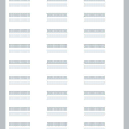
█████████
█████████
█████████
█████████
█████████
█████████
█████████
█████████
█████████
█████████
█████████
█████████
█████████
█████████
█████████
█████████
█████████
█████████
█████████
█████████
█████████
█████████
█████████
█████████
█████████
█████████
█████████
█████████
█████████
█████████
█████████
█████████
█████████
█████████
█████████
█████████
█████████
█████████
█████████
█████████
█████████
█████████
█████████
█████████
█████████
█████████
█████████
█████████