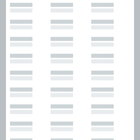
█████████
█████████
█████████
█████████
█████████
█████████
█████████
█████████
█████████
█████████
█████████
█████████
█████████
█████████
█████████
█████████
█████████
█████████
█████████
█████████
█████████
█████████
█████████
█████████
█████████
█████████
█████████
█████████
█████████
█████████
█████████
█████████
█████████
█████████
█████████
█████████
█████████
█████████
█████████
█████████
█████████
█████████
█████████
█████████
█████████
█████████
█████████
█████████