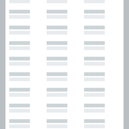
█████████
█████████
█████████
█████████
█████████
█████████
█████████
█████████
█████████
█████████
█████████
█████████
█████████
█████████
█████████
█████████
█████████
█████████
█████████
█████████
█████████
█████████
█████████
█████████
█████████
█████████
█████████
█████████
█████████
█████████
█████████
█████████
█████████
█████████
█████████
█████████
█████████
█████████
█████████
█████████
█████████
█████████
█████████
█████████
█████████
█████████
█████████
█████████
█████████
█████████
█████████