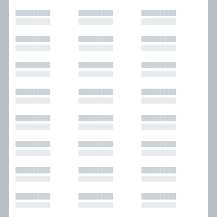
█████████
█████████
█████████
█████████
█████████
█████████
█████████
█████████
█████████
█████████
█████████
█████████
█████████
█████████
█████████
█████████
█████████
█████████
█████████
█████████
█████████
█████████
█████████
█████████
█████████
█████████
█████████
█████████
█████████
█████████
█████████
█████████
█████████
█████████
█████████
█████████
█████████
█████████
█████████
█████████
█████████
█████████
█████████
█████████
█████████
█████████
█████████
█████████