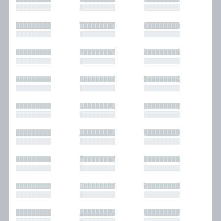
█████████
█████████
█████████
█████████
█████████
█████████
█████████
█████████
█████████
█████████
█████████
█████████
█████████
█████████
█████████
█████████
█████████
█████████
█████████
█████████
█████████
█████████
█████████
█████████
█████████
█████████
█████████
█████████
█████████
█████████
█████████
█████████
█████████
█████████
█████████
█████████
█████████
█████████
█████████
█████████
█████████
█████████
█████████
█████████
█████████
█████████
█████████
█████████