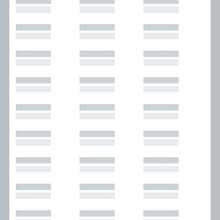
█████████
█████████
█████████
█████████
█████████
█████████
█████████
█████████
█████████
█████████
█████████
█████████
█████████
█████████
█████████
█████████
█████████
█████████
█████████
█████████
█████████
█████████
█████████
█████████
█████████
█████████
█████████
█████████
█████████
█████████
█████████
█████████
█████████
█████████
█████████
█████████
█████████
█████████
█████████
█████████
█████████
█████████
█████████
█████████
█████████
█████████
█████████
█████████
█████████
█████████
█████████