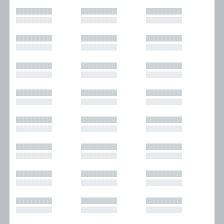
█████████
█████████
█████████
█████████
█████████
█████████
█████████
█████████
█████████
█████████
█████████
█████████
█████████
█████████
█████████
█████████
█████████
█████████
█████████
█████████
█████████
█████████
█████████
█████████
█████████
█████████
█████████
█████████
█████████
█████████
█████████
█████████
█████████
█████████
█████████
█████████
█████████
█████████
█████████
█████████
█████████
█████████
█████████
█████████
█████████
█████████
█████████
█████████