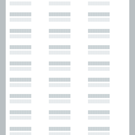
█████████
█████████
█████████
█████████
█████████
█████████
█████████
█████████
█████████
█████████
█████████
█████████
█████████
█████████
█████████
█████████
█████████
█████████
█████████
█████████
█████████
█████████
█████████
█████████
█████████
█████████
█████████
█████████
█████████
█████████
█████████
█████████
█████████
█████████
█████████
█████████
█████████
█████████
█████████
█████████
█████████
█████████
█████████
█████████
█████████
█████████
█████████
█████████
█████████
█████████
█████████