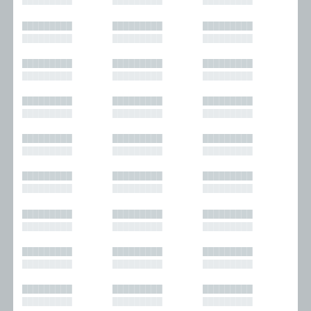
█████████
█████████
█████████
█████████
█████████
█████████
█████████
█████████
█████████
█████████
█████████
█████████
█████████
█████████
█████████
█████████
█████████
█████████
█████████
█████████
█████████
█████████
█████████
█████████
█████████
█████████
█████████
█████████
█████████
█████████
█████████
█████████
█████████
█████████
█████████
█████████
█████████
█████████
█████████
█████████
█████████
█████████
█████████
█████████
█████████
█████████
█████████
█████████
█████████
█████████
█████████