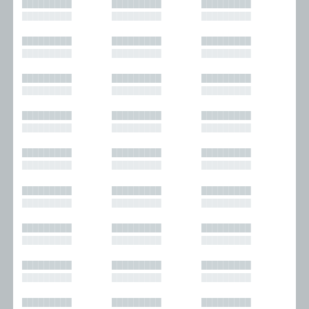
█████████
█████████
█████████
█████████
█████████
█████████
█████████
█████████
█████████
█████████
█████████
█████████
█████████
█████████
█████████
█████████
█████████
█████████
█████████
█████████
█████████
█████████
█████████
█████████
█████████
█████████
█████████
█████████
█████████
█████████
█████████
█████████
█████████
█████████
█████████
█████████
█████████
█████████
█████████
█████████
█████████
█████████
█████████
█████████
█████████
█████████
█████████
█████████
█████████
█████████
█████████