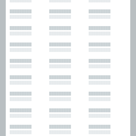
█████████
█████████
█████████
█████████
█████████
█████████
█████████
█████████
█████████
█████████
█████████
█████████
█████████
█████████
█████████
█████████
█████████
█████████
█████████
█████████
█████████
█████████
█████████
█████████
█████████
█████████
█████████
█████████
█████████
█████████
█████████
█████████
█████████
█████████
█████████
█████████
█████████
█████████
█████████
█████████
█████████
█████████
█████████
█████████
█████████
█████████
█████████
█████████
█████████
█████████
█████████