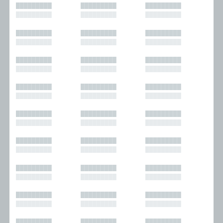
█████████
█████████
█████████
█████████
█████████
█████████
█████████
█████████
█████████
█████████
█████████
█████████
█████████
█████████
█████████
█████████
█████████
█████████
█████████
█████████
█████████
█████████
█████████
█████████
█████████
█████████
█████████
█████████
█████████
█████████
█████████
█████████
█████████
█████████
█████████
█████████
█████████
█████████
█████████
█████████
█████████
█████████
█████████
█████████
█████████
█████████
█████████
█████████
█████████
█████████
█████████