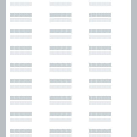
█████████
█████████
█████████
█████████
█████████
█████████
█████████
█████████
█████████
█████████
█████████
█████████
█████████
█████████
█████████
█████████
█████████
█████████
█████████
█████████
█████████
█████████
█████████
█████████
█████████
█████████
█████████
█████████
█████████
█████████
█████████
█████████
█████████
█████████
█████████
█████████
█████████
█████████
█████████
█████████
█████████
█████████
█████████
█████████
█████████
█████████
█████████
█████████
█████████
█████████
█████████