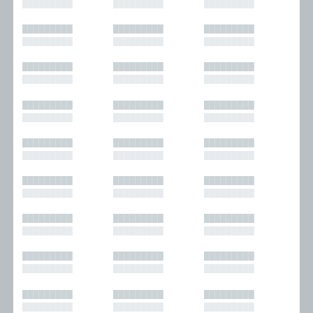
█████████
█████████
█████████
█████████
█████████
█████████
█████████
█████████
█████████
█████████
█████████
█████████
█████████
█████████
█████████
█████████
█████████
█████████
█████████
█████████
█████████
█████████
█████████
█████████
█████████
█████████
█████████
█████████
█████████
█████████
█████████
█████████
█████████
█████████
█████████
█████████
█████████
█████████
█████████
█████████
█████████
█████████
█████████
█████████
█████████
█████████
█████████
█████████
█████████
█████████
█████████