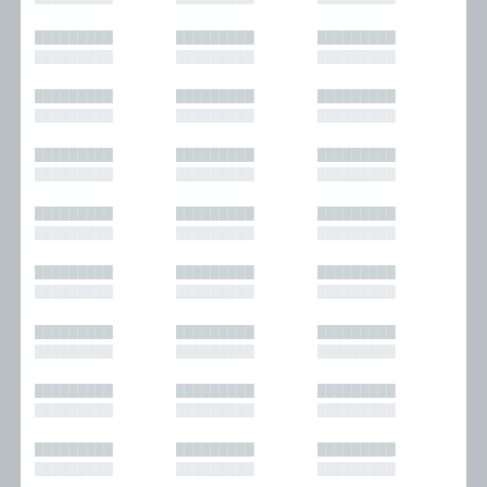
█████████
█████████
█████████
█████████
█████████
█████████
█████████
█████████
█████████
█████████
█████████
█████████
█████████
█████████
█████████
█████████
█████████
█████████
█████████
█████████
█████████
█████████
█████████
█████████
█████████
█████████
█████████
█████████
█████████
█████████
█████████
█████████
█████████
█████████
█████████
█████████
█████████
█████████
█████████
█████████
█████████
█████████
█████████
█████████
█████████
█████████
█████████
█████████