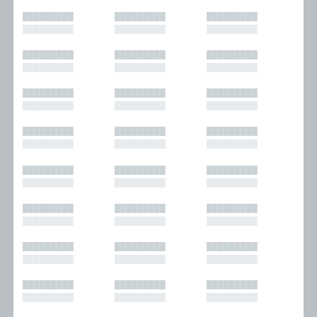
█████████
█████████
█████████
█████████
█████████
█████████
█████████
█████████
█████████
█████████
█████████
█████████
█████████
█████████
█████████
█████████
█████████
█████████
█████████
█████████
█████████
█████████
█████████
█████████
█████████
█████████
█████████
█████████
█████████
█████████
█████████
█████████
█████████
█████████
█████████
█████████
█████████
█████████
█████████
█████████
█████████
█████████
█████████
█████████
█████████
█████████
█████████
█████████