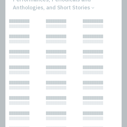
Anthologies, and Short Stories
All
Novels
█████████
█████████
█████████
Bibliophilic
Other
█████████
█████████
█████████
Columns
Performances
Forewords
Periodicals and
█████████
█████████
█████████
Interviews
Anthologies
█████████
█████████
█████████
Journalism
Plays
Kasimir
Short Stories
█████████
█████████
█████████
Nonfiction
█████████
█████████
█████████
█████████
█████████
█████████
█████████
█████████
█████████
█████████
█████████
█████████
█████████
█████████
█████████
█████████
█████████
█████████
█████████
█████████
█████████
█████████
█████████
█████████
█████████
█████████
█████████