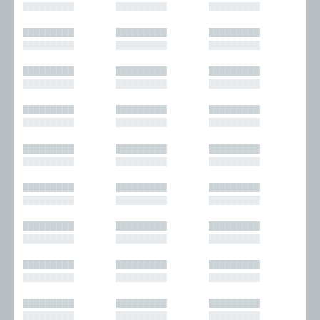
█████████
█████████
█████████
█████████
█████████
█████████
█████████
█████████
█████████
█████████
█████████
█████████
█████████
█████████
█████████
█████████
█████████
█████████
█████████
█████████
█████████
█████████
█████████
█████████
█████████
█████████
█████████
█████████
█████████
█████████
█████████
█████████
█████████
█████████
█████████
█████████
█████████
█████████
█████████
█████████
█████████
█████████
█████████
█████████
█████████
█████████
█████████
█████████
█████████
█████████
█████████