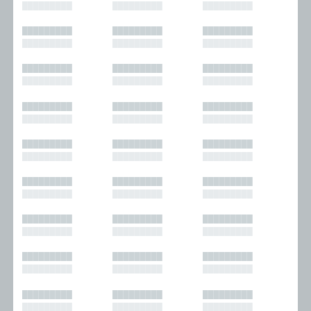
█████████
█████████
█████████
█████████
█████████
█████████
█████████
█████████
█████████
█████████
█████████
█████████
█████████
█████████
█████████
█████████
█████████
█████████
█████████
█████████
█████████
█████████
█████████
█████████
█████████
█████████
█████████
█████████
█████████
█████████
█████████
█████████
█████████
█████████
█████████
█████████
█████████
█████████
█████████
█████████
█████████
█████████
█████████
█████████
█████████
█████████
█████████
█████████
█████████
█████████
█████████