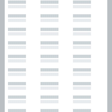
█████████
█████████
█████████
█████████
█████████
█████████
█████████
█████████
█████████
█████████
█████████
█████████
█████████
█████████
█████████
█████████
█████████
█████████
█████████
█████████
█████████
█████████
█████████
█████████
█████████
█████████
█████████
█████████
█████████
█████████
█████████
█████████
█████████
█████████
█████████
█████████
█████████
█████████
█████████
█████████
█████████
█████████
█████████
█████████
█████████
█████████
█████████
█████████
█████████
█████████
█████████