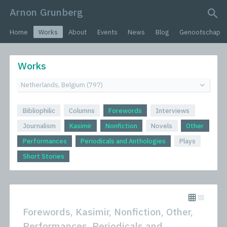
Arnon Grunberg
search query
Home
Works
About
Events
News
Blog
Genootschap
Works
Bibliophilic
Columns
Forewords
Interviews
Journalism
Kasimir
Nonfiction
Novels
Other
Performances
Periodicals and Anthologies
Plays
Short Stories
Forewords, Kasimir, Nonfiction, Other,
Performances, Periodicals and