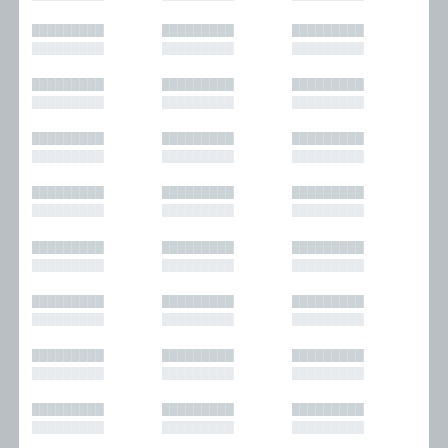
█████████
█████████
█████████
█████████
█████████
█████████
█████████
█████████
█████████
█████████
█████████
█████████
█████████
█████████
█████████
█████████
█████████
█████████
█████████
█████████
█████████
█████████
█████████
█████████
█████████
█████████
█████████
█████████
█████████
█████████
█████████
█████████
█████████
█████████
█████████
█████████
█████████
█████████
█████████
█████████
█████████
█████████
█████████
█████████
█████████
█████████
█████████
█████████