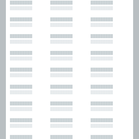
█████████
█████████
█████████
█████████
█████████
█████████
█████████
█████████
█████████
█████████
█████████
█████████
█████████
█████████
█████████
█████████
█████████
█████████
█████████
█████████
█████████
█████████
█████████
█████████
█████████
█████████
█████████
█████████
█████████
█████████
█████████
█████████
█████████
█████████
█████████
█████████
█████████
█████████
█████████
█████████
█████████
█████████
█████████
█████████
█████████
█████████
█████████
█████████
█████████
█████████
█████████