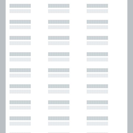
█████████
█████████
█████████
█████████
█████████
█████████
█████████
█████████
█████████
█████████
█████████
█████████
█████████
█████████
█████████
█████████
█████████
█████████
█████████
█████████
█████████
█████████
█████████
█████████
█████████
█████████
█████████
█████████
█████████
█████████
█████████
█████████
█████████
█████████
█████████
█████████
█████████
█████████
█████████
█████████
█████████
█████████
█████████
█████████
█████████
█████████
█████████
█████████