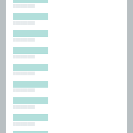
█████████
█████████
█████████
█████████
█████████
█████████
█████████
█████████
█████████
█████████
█████████
█████████
█████████
█████████
█████████