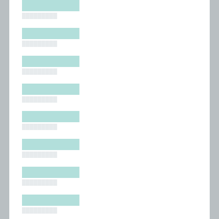
█████████
█████████
█████████
█████████
█████████
█████████
█████████
█████████
█████████
█████████
█████████
█████████
█████████
█████████
█████████
█████████