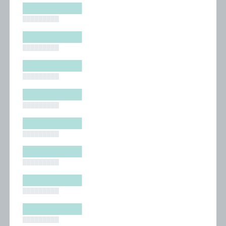
█████████
█████████
█████████
█████████
█████████
█████████
█████████
█████████
█████████
█████████
█████████
█████████
█████████
█████████
█████████
█████████