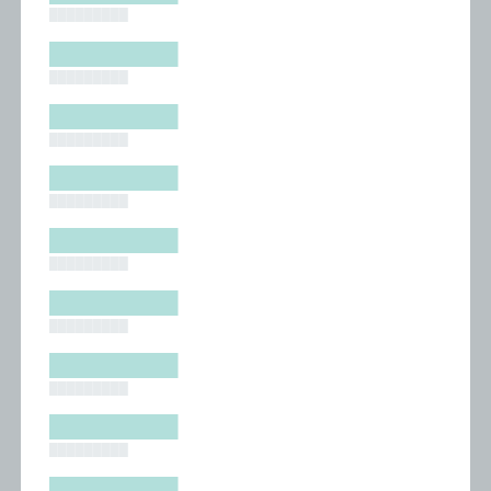
█████████
█████████
█████████
█████████
█████████
█████████
█████████
█████████
█████████
█████████
█████████
█████████
█████████
█████████
█████████
█████████