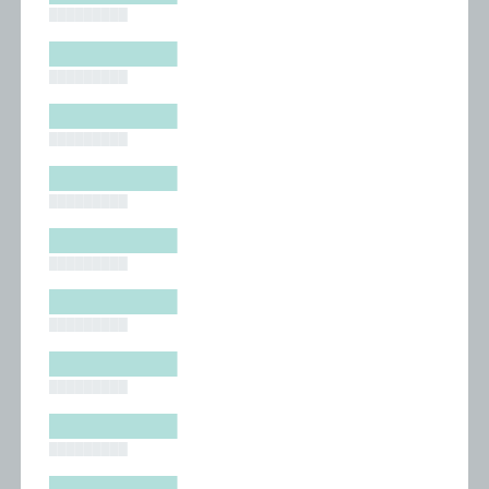
█████████
█████████
█████████
█████████
█████████
█████████
█████████
█████████
█████████
█████████
█████████
█████████
█████████
█████████
█████████
█████████