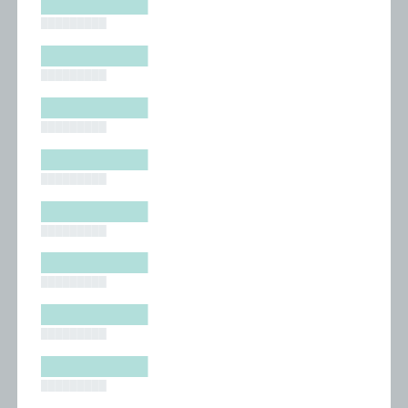
█████████
█████████
█████████
█████████
█████████
█████████
█████████
█████████
█████████
█████████
█████████
█████████
█████████
█████████
█████████
█████████