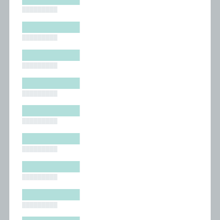
█████████
█████████
█████████
█████████
█████████
█████████
█████████
█████████
█████████
█████████
█████████
█████████
█████████
█████████
█████████