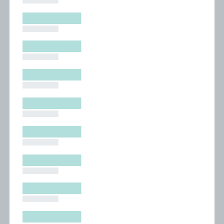
█████████
█████████
█████████
█████████
█████████
█████████
█████████
█████████
█████████
█████████
█████████
█████████
█████████
█████████
█████████