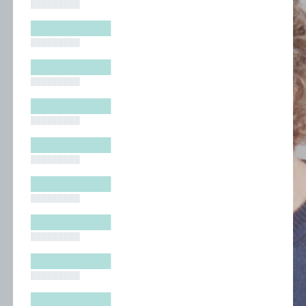
█████████
█████████
█████████
█████████
█████████
█████████
█████████
█████████
█████████
█████████
█████████
█████████
█████████
█████████
█████████
█████████