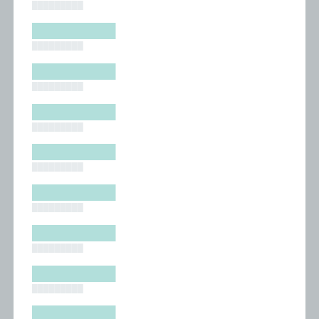
█████████
█████████
█████████
█████████
█████████
█████████
█████████
█████████
█████████
█████████
█████████
█████████
█████████
█████████
█████████
█████████