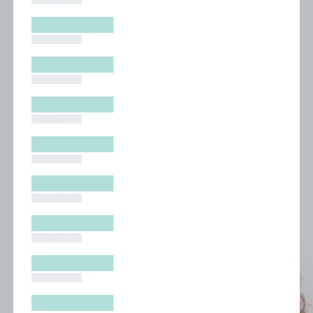
█████████
█████████
█████████
█████████
█████████
█████████
█████████
█████████
█████████
█████████
█████████
█████████
█████████
█████████
█████████