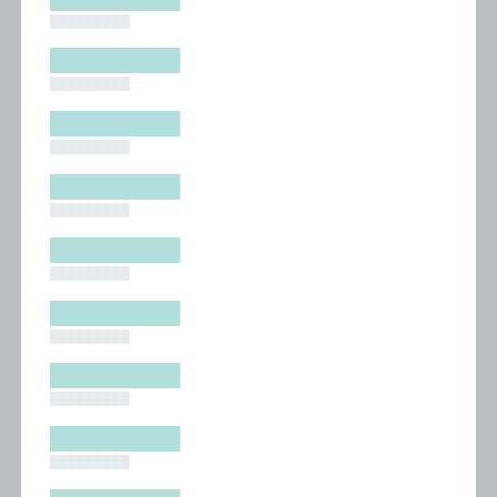
█████████
█████████
█████████
█████████
█████████
█████████
█████████
█████████
█████████
█████████
█████████
█████████
█████████
█████████
█████████