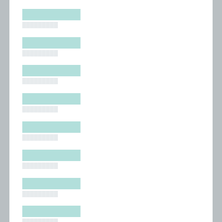
█████████
█████████
█████████
█████████
█████████
█████████
█████████
█████████
█████████
█████████
█████████
█████████
█████████
█████████
█████████
█████████