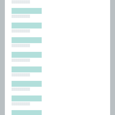
█████████
█████████
█████████
█████████
█████████
█████████
█████████
█████████
█████████
█████████
█████████
█████████
█████████
█████████
█████████
█████████