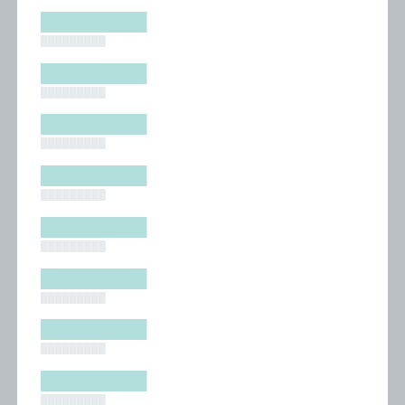
█████████
█████████
█████████
█████████
█████████
█████████
█████████
█████████
█████████
█████████
█████████
█████████
█████████
█████████
█████████
█████████