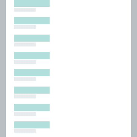
█████████
█████████
█████████
█████████
█████████
█████████
█████████
█████████
█████████
█████████
█████████
█████████
█████████
█████████
█████████
█████████