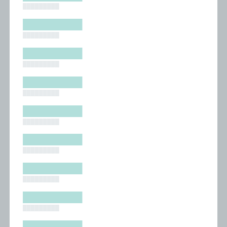
█████████
█████████
█████████
█████████
█████████
█████████
█████████
█████████
█████████
█████████
█████████
█████████
█████████
█████████
█████████
█████████