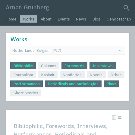
Arnon Grunberg
search query
Home
Works
About
Events
News
Blog
Genootschap
Works
Bibliophilic
Columns
Forewords
Interviews
Journalism
Kasimir
Nonfiction
Novels
Other
Performances
Periodicals and Anthologies
Plays
Short Stories
Bibliophilic, Forewords, Interviews,
Performances, Periodicals and