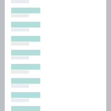
█████████
█████████
█████████
█████████
█████████
█████████
█████████
█████████
█████████
█████████
█████████
█████████
█████████
█████████
█████████
█████████