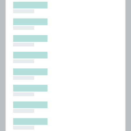
█████████
█████████
█████████
█████████
█████████
█████████
█████████
█████████
█████████
█████████
█████████
█████████
█████████
█████████
█████████
█████████