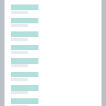
█████████
█████████
█████████
█████████
█████████
█████████
█████████
█████████
█████████
█████████
█████████
█████████
█████████
█████████
█████████