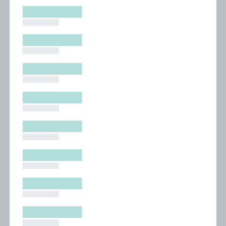
█████████
█████████
█████████
█████████
█████████
█████████
█████████
█████████
█████████
█████████
█████████
█████████
█████████
█████████
█████████
█████████