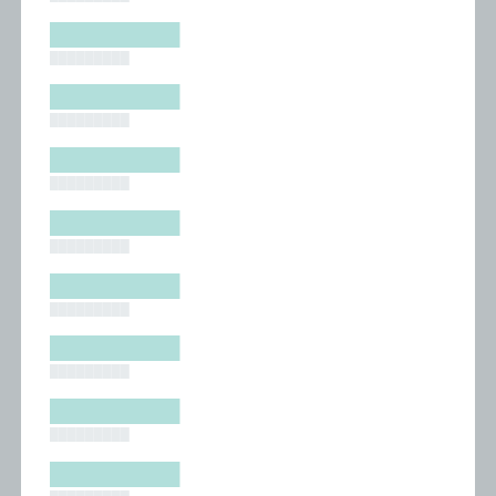
█████████
█████████
█████████
█████████
█████████
█████████
█████████
█████████
█████████
█████████
█████████
█████████
█████████
█████████
█████████