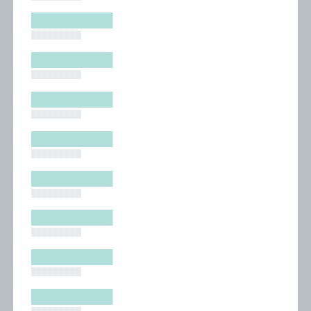
█████████
█████████
█████████
█████████
█████████
█████████
█████████
█████████
█████████
█████████
█████████
█████████
█████████
█████████
█████████
█████████