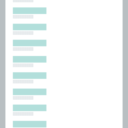
█████████
█████████
█████████
█████████
█████████
█████████
█████████
█████████
█████████
█████████
█████████
█████████
█████████
█████████
█████████
█████████