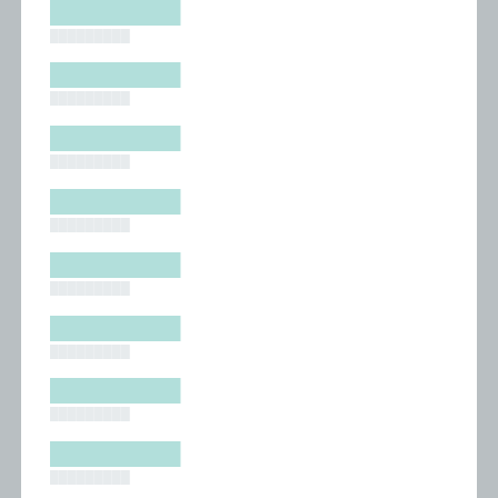
█████████
█████████
█████████
█████████
█████████
█████████
█████████
█████████
█████████
█████████
█████████
█████████
█████████
█████████
█████████
█████████