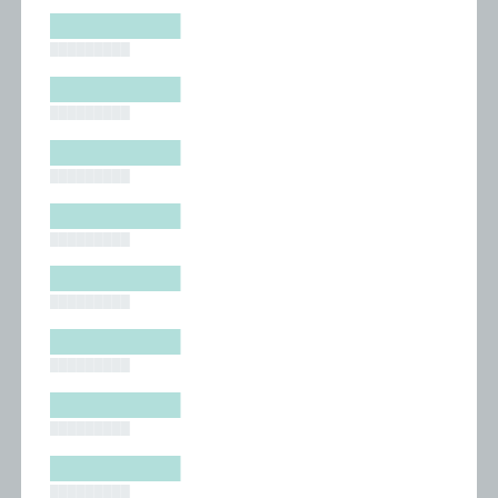
█████████
█████████
█████████
█████████
█████████
█████████
█████████
█████████
█████████
█████████
█████████
█████████
█████████
█████████
█████████
█████████