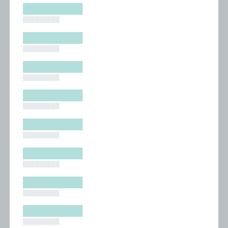
█████████
█████████
█████████
█████████
█████████
█████████
█████████
█████████
█████████
█████████
█████████
█████████
█████████
█████████
█████████
█████████