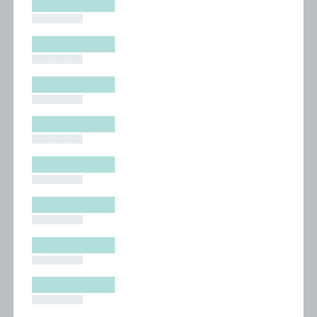
█████████
█████████
█████████
█████████
█████████
█████████
█████████
█████████
█████████
█████████
█████████
█████████
█████████
█████████
█████████
█████████