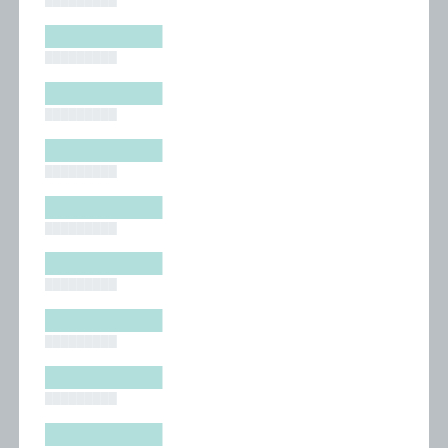
█████████
█████████
█████████
█████████
█████████
█████████
█████████
█████████
█████████
█████████
█████████
█████████
█████████
█████████
█████████
█████████