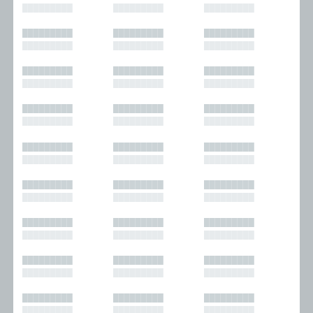
█████████
█████████
█████████
█████████
█████████
█████████
█████████
█████████
█████████
█████████
█████████
█████████
█████████
█████████
█████████
█████████
█████████
█████████
█████████
█████████
█████████
█████████
█████████
█████████
█████████
█████████
█████████
█████████
█████████
█████████
█████████
█████████
█████████
█████████
█████████
█████████
█████████
█████████
█████████
█████████
█████████
█████████
█████████
█████████
█████████
█████████
█████████
█████████
█████████
█████████
█████████