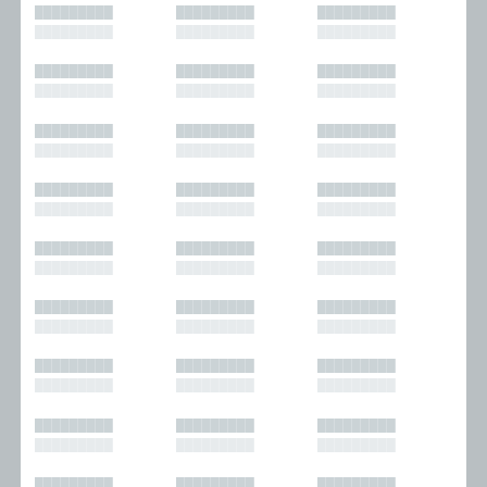
█████████
█████████
█████████
█████████
█████████
█████████
█████████
█████████
█████████
█████████
█████████
█████████
█████████
█████████
█████████
█████████
█████████
█████████
█████████
█████████
█████████
█████████
█████████
█████████
█████████
█████████
█████████
█████████
█████████
█████████
█████████
█████████
█████████
█████████
█████████
█████████
█████████
█████████
█████████
█████████
█████████
█████████
█████████
█████████
█████████
█████████
█████████
█████████
█████████
█████████
█████████