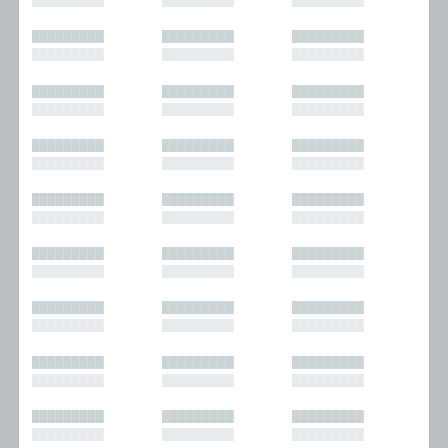
█████████
█████████
█████████
█████████
█████████
█████████
█████████
█████████
█████████
█████████
█████████
█████████
█████████
█████████
█████████
█████████
█████████
█████████
█████████
█████████
█████████
█████████
█████████
█████████
█████████
█████████
█████████
█████████
█████████
█████████
█████████
█████████
█████████
█████████
█████████
█████████
█████████
█████████
█████████
█████████
█████████
█████████
█████████
█████████
█████████
█████████
█████████
█████████
█████████
█████████
█████████