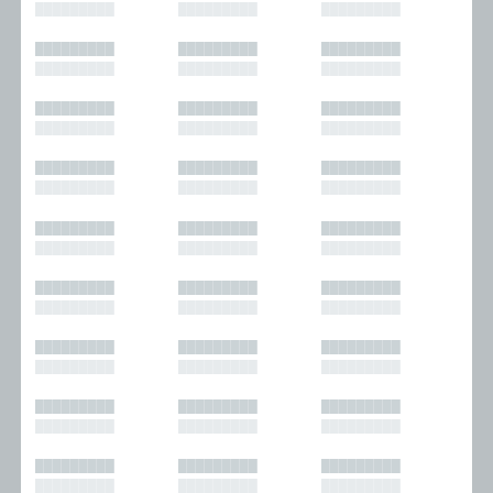
█████████
█████████
█████████
█████████
█████████
█████████
█████████
█████████
█████████
█████████
█████████
█████████
█████████
█████████
█████████
█████████
█████████
█████████
█████████
█████████
█████████
█████████
█████████
█████████
█████████
█████████
█████████
█████████
█████████
█████████
█████████
█████████
█████████
█████████
█████████
█████████
█████████
█████████
█████████
█████████
█████████
█████████
█████████
█████████
█████████
█████████
█████████
█████████
█████████
█████████
█████████