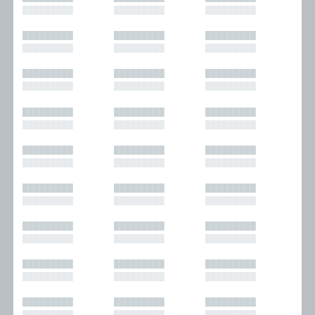
█████████
█████████
█████████
█████████
█████████
█████████
█████████
█████████
█████████
█████████
█████████
█████████
█████████
█████████
█████████
█████████
█████████
█████████
█████████
█████████
█████████
█████████
█████████
█████████
█████████
█████████
█████████
█████████
█████████
█████████
█████████
█████████
█████████
█████████
█████████
█████████
█████████
█████████
█████████
█████████
█████████
█████████
█████████
█████████
█████████
█████████
█████████
█████████
█████████
█████████
█████████