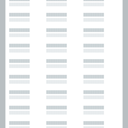
█████████
█████████
█████████
█████████
█████████
█████████
█████████
█████████
█████████
█████████
█████████
█████████
█████████
█████████
█████████
█████████
█████████
█████████
█████████
█████████
█████████
█████████
█████████
█████████
█████████
█████████
█████████
█████████
█████████
█████████
█████████
█████████
█████████
█████████
█████████
█████████
█████████
█████████
█████████
█████████
█████████
█████████
█████████
█████████
█████████
█████████
█████████
█████████