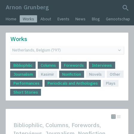
Arnon Grunberg
search query
Home
Works
About
Events
News
Blog
Genootschap
Works
Bibliophilic
Columns
Forewords
Interviews
Journalism
Kasimir
Nonfiction
Novels
Other
Performances
Periodicals and Anthologies
Plays
Short Stories
Bibliophilic, Columns, Forewords,
Interviews, Journalism, Nonfiction,