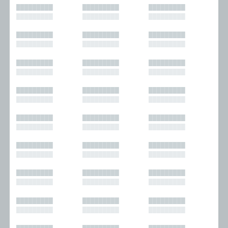
█████████
█████████
█████████
█████████
█████████
█████████
█████████
█████████
█████████
█████████
█████████
█████████
█████████
█████████
█████████
█████████
█████████
█████████
█████████
█████████
█████████
█████████
█████████
█████████
█████████
█████████
█████████
█████████
█████████
█████████
█████████
█████████
█████████
█████████
█████████
█████████
█████████
█████████
█████████
█████████
█████████
█████████
█████████
█████████
█████████
█████████
█████████
█████████
█████████
█████████
█████████