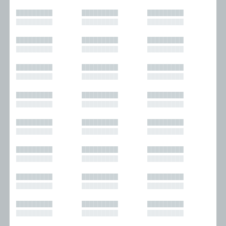
█████████
█████████
█████████
█████████
█████████
█████████
█████████
█████████
█████████
█████████
█████████
█████████
█████████
█████████
█████████
█████████
█████████
█████████
█████████
█████████
█████████
█████████
█████████
█████████
█████████
█████████
█████████
█████████
█████████
█████████
█████████
█████████
█████████
█████████
█████████
█████████
█████████
█████████
█████████
█████████
█████████
█████████
█████████
█████████
█████████
█████████
█████████
█████████