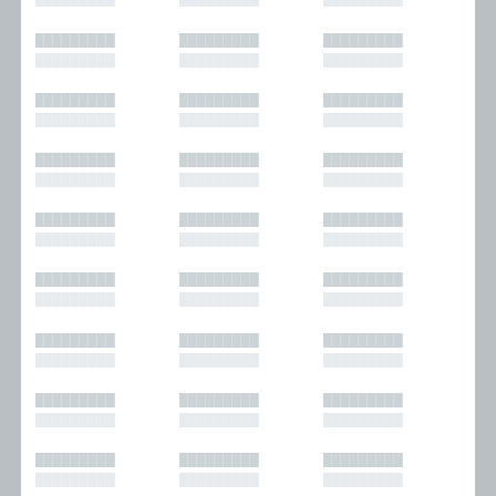
█████████
█████████
█████████
█████████
█████████
█████████
█████████
█████████
█████████
█████████
█████████
█████████
█████████
█████████
█████████
█████████
█████████
█████████
█████████
█████████
█████████
█████████
█████████
█████████
█████████
█████████
█████████
█████████
█████████
█████████
█████████
█████████
█████████
█████████
█████████
█████████
█████████
█████████
█████████
█████████
█████████
█████████
█████████
█████████
█████████
█████████
█████████
█████████