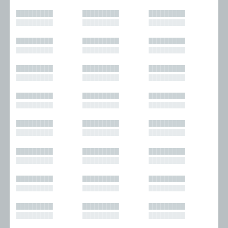
█████████
█████████
█████████
█████████
█████████
█████████
█████████
█████████
█████████
█████████
█████████
█████████
█████████
█████████
█████████
█████████
█████████
█████████
█████████
█████████
█████████
█████████
█████████
█████████
█████████
█████████
█████████
█████████
█████████
█████████
█████████
█████████
█████████
█████████
█████████
█████████
█████████
█████████
█████████
█████████
█████████
█████████
█████████
█████████
█████████
█████████
█████████
█████████