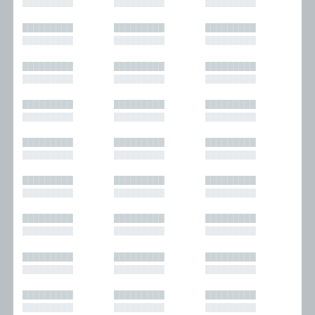
█████████
█████████
█████████
█████████
█████████
█████████
█████████
█████████
█████████
█████████
█████████
█████████
█████████
█████████
█████████
█████████
█████████
█████████
█████████
█████████
█████████
█████████
█████████
█████████
█████████
█████████
█████████
█████████
█████████
█████████
█████████
█████████
█████████
█████████
█████████
█████████
█████████
█████████
█████████
█████████
█████████
█████████
█████████
█████████
█████████
█████████
█████████
█████████
█████████
█████████
█████████