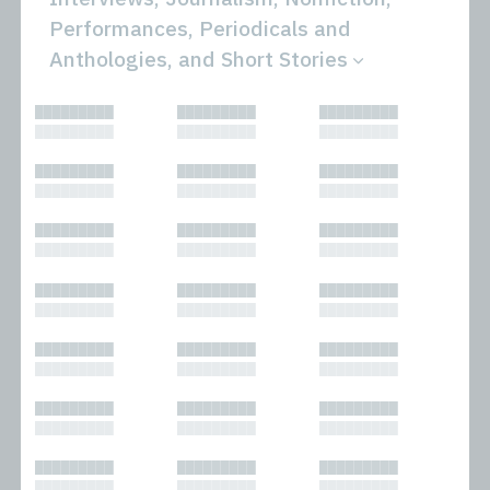
Performances, Periodicals and
Anthologies, and Short Stories
All
Novels
█████████
█████████
█████████
Bibliophilic
Other
█████████
█████████
█████████
Columns
Performances
Forewords
Periodicals and
█████████
█████████
█████████
Interviews
Anthologies
█████████
█████████
█████████
Journalism
Plays
Kasimir
Short Stories
█████████
█████████
█████████
Nonfiction
█████████
█████████
█████████
█████████
█████████
█████████
█████████
█████████
█████████
█████████
█████████
█████████
█████████
█████████
█████████
█████████
█████████
█████████
█████████
█████████
█████████
█████████
█████████
█████████
█████████
█████████
█████████