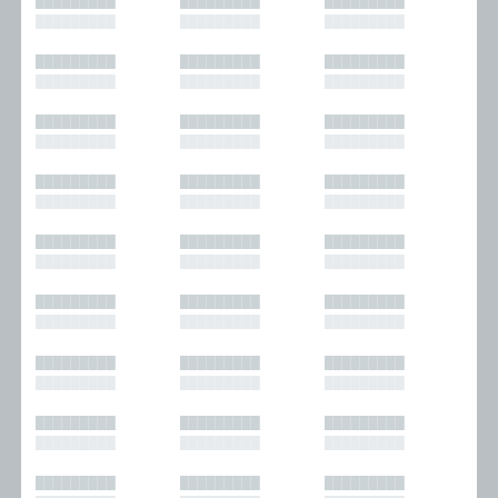
█████████
█████████
█████████
█████████
█████████
█████████
█████████
█████████
█████████
█████████
█████████
█████████
█████████
█████████
█████████
█████████
█████████
█████████
█████████
█████████
█████████
█████████
█████████
█████████
█████████
█████████
█████████
█████████
█████████
█████████
█████████
█████████
█████████
█████████
█████████
█████████
█████████
█████████
█████████
█████████
█████████
█████████
█████████
█████████
█████████
█████████
█████████
█████████
█████████
█████████
█████████