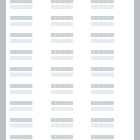
█████████
█████████
█████████
█████████
█████████
█████████
█████████
█████████
█████████
█████████
█████████
█████████
█████████
█████████
█████████
█████████
█████████
█████████
█████████
█████████
█████████
█████████
█████████
█████████
█████████
█████████
█████████
█████████
█████████
█████████
█████████
█████████
█████████
█████████
█████████
█████████
█████████
█████████
█████████
█████████
█████████
█████████
█████████
█████████
█████████
█████████
█████████
█████████
█████████
█████████
█████████