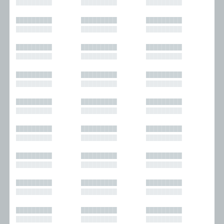
█████████
█████████
█████████
█████████
█████████
█████████
█████████
█████████
█████████
█████████
█████████
█████████
█████████
█████████
█████████
█████████
█████████
█████████
█████████
█████████
█████████
█████████
█████████
█████████
█████████
█████████
█████████
█████████
█████████
█████████
█████████
█████████
█████████
█████████
█████████
█████████
█████████
█████████
█████████
█████████
█████████
█████████
█████████
█████████
█████████
█████████
█████████
█████████
█████████
█████████
█████████