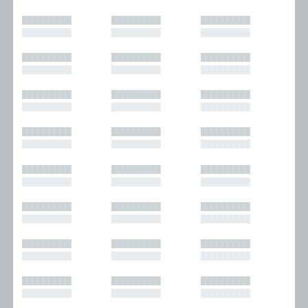
█████████
█████████
█████████
█████████
█████████
█████████
█████████
█████████
█████████
█████████
█████████
█████████
█████████
█████████
█████████
█████████
█████████
█████████
█████████
█████████
█████████
█████████
█████████
█████████
█████████
█████████
█████████
█████████
█████████
█████████
█████████
█████████
█████████
█████████
█████████
█████████
█████████
█████████
█████████
█████████
█████████
█████████
█████████
█████████
█████████
█████████
█████████
█████████