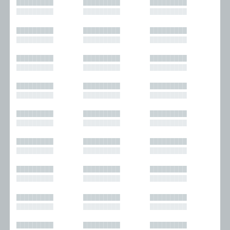
█████████
█████████
█████████
█████████
█████████
█████████
█████████
█████████
█████████
█████████
█████████
█████████
█████████
█████████
█████████
█████████
█████████
█████████
█████████
█████████
█████████
█████████
█████████
█████████
█████████
█████████
█████████
█████████
█████████
█████████
█████████
█████████
█████████
█████████
█████████
█████████
█████████
█████████
█████████
█████████
█████████
█████████
█████████
█████████
█████████
█████████
█████████
█████████
█████████
█████████
█████████