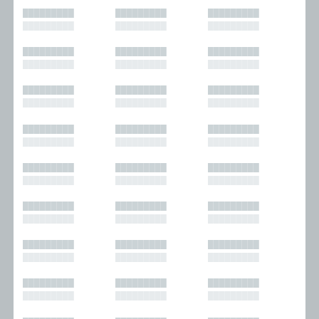
█████████
█████████
█████████
█████████
█████████
█████████
█████████
█████████
█████████
█████████
█████████
█████████
█████████
█████████
█████████
█████████
█████████
█████████
█████████
█████████
█████████
█████████
█████████
█████████
█████████
█████████
█████████
█████████
█████████
█████████
█████████
█████████
█████████
█████████
█████████
█████████
█████████
█████████
█████████
█████████
█████████
█████████
█████████
█████████
█████████
█████████
█████████
█████████