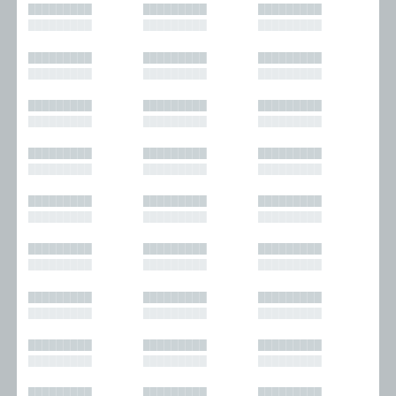
█████████
█████████
█████████
█████████
█████████
█████████
█████████
█████████
█████████
█████████
█████████
█████████
█████████
█████████
█████████
█████████
█████████
█████████
█████████
█████████
█████████
█████████
█████████
█████████
█████████
█████████
█████████
█████████
█████████
█████████
█████████
█████████
█████████
█████████
█████████
█████████
█████████
█████████
█████████
█████████
█████████
█████████
█████████
█████████
█████████
█████████
█████████
█████████
█████████
█████████
█████████