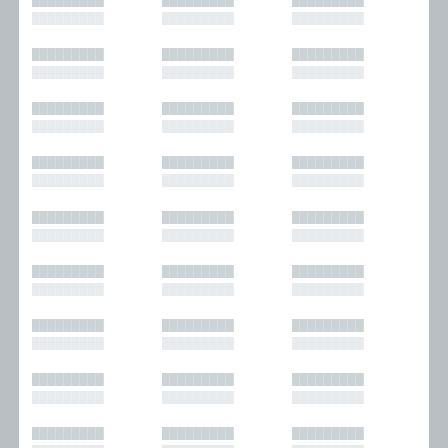
█████████
█████████
█████████
█████████
█████████
█████████
█████████
█████████
█████████
█████████
█████████
█████████
█████████
█████████
█████████
█████████
█████████
█████████
█████████
█████████
█████████
█████████
█████████
█████████
█████████
█████████
█████████
█████████
█████████
█████████
█████████
█████████
█████████
█████████
█████████
█████████
█████████
█████████
█████████
█████████
█████████
█████████
█████████
█████████
█████████
█████████
█████████
█████████