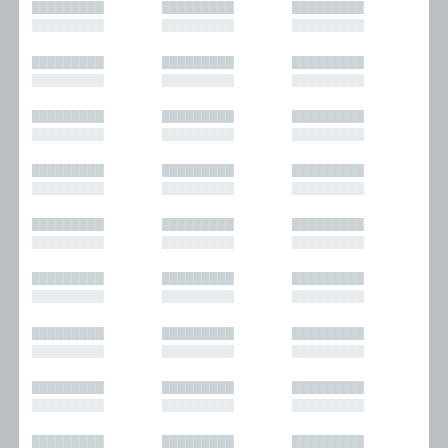
█████████
█████████
█████████
█████████
█████████
█████████
█████████
█████████
█████████
█████████
█████████
█████████
█████████
█████████
█████████
█████████
█████████
█████████
█████████
█████████
█████████
█████████
█████████
█████████
█████████
█████████
█████████
█████████
█████████
█████████
█████████
█████████
█████████
█████████
█████████
█████████
█████████
█████████
█████████
█████████
█████████
█████████
█████████
█████████
█████████
█████████
█████████
█████████
█████████
█████████
█████████