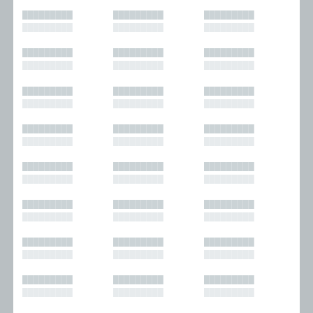
█████████
█████████
█████████
█████████
█████████
█████████
█████████
█████████
█████████
█████████
█████████
█████████
█████████
█████████
█████████
█████████
█████████
█████████
█████████
█████████
█████████
█████████
█████████
█████████
█████████
█████████
█████████
█████████
█████████
█████████
█████████
█████████
█████████
█████████
█████████
█████████
█████████
█████████
█████████
█████████
█████████
█████████
█████████
█████████
█████████
█████████
█████████
█████████