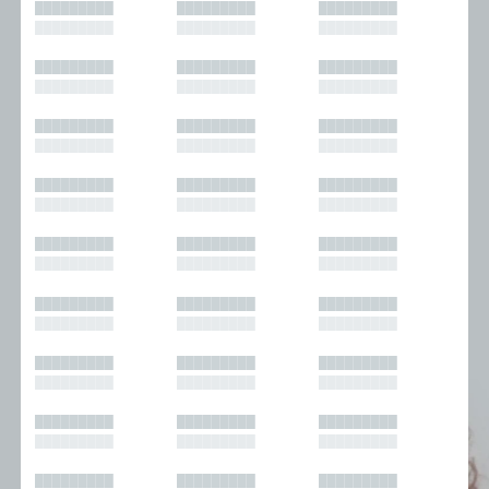
█████████
█████████
█████████
█████████
█████████
█████████
█████████
█████████
█████████
█████████
█████████
█████████
█████████
█████████
█████████
█████████
█████████
█████████
█████████
█████████
█████████
█████████
█████████
█████████
█████████
█████████
█████████
█████████
█████████
█████████
█████████
█████████
█████████
█████████
█████████
█████████
█████████
█████████
█████████
█████████
█████████
█████████
█████████
█████████
█████████
█████████
█████████
█████████
█████████
█████████
█████████