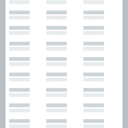
█████████
█████████
█████████
█████████
█████████
█████████
█████████
█████████
█████████
█████████
█████████
█████████
█████████
█████████
█████████
█████████
█████████
█████████
█████████
█████████
█████████
█████████
█████████
█████████
█████████
█████████
█████████
█████████
█████████
█████████
█████████
█████████
█████████
█████████
█████████
█████████
█████████
█████████
█████████
█████████
█████████
█████████
█████████
█████████
█████████
█████████
█████████
█████████
█████████
█████████
█████████