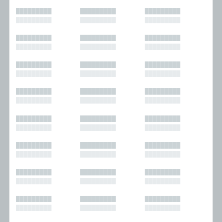
█████████
█████████
█████████
█████████
█████████
█████████
█████████
█████████
█████████
█████████
█████████
█████████
█████████
█████████
█████████
█████████
█████████
█████████
█████████
█████████
█████████
█████████
█████████
█████████
█████████
█████████
█████████
█████████
█████████
█████████
█████████
█████████
█████████
█████████
█████████
█████████
█████████
█████████
█████████
█████████
█████████
█████████
█████████
█████████
█████████
█████████
█████████
█████████