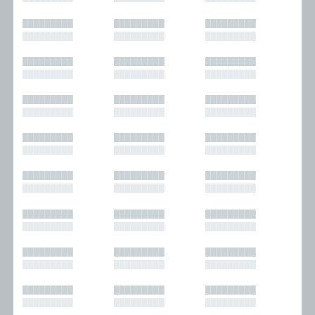
█████████
█████████
█████████
█████████
█████████
█████████
█████████
█████████
█████████
█████████
█████████
█████████
█████████
█████████
█████████
█████████
█████████
█████████
█████████
█████████
█████████
█████████
█████████
█████████
█████████
█████████
█████████
█████████
█████████
█████████
█████████
█████████
█████████
█████████
█████████
█████████
█████████
█████████
█████████
█████████
█████████
█████████
█████████
█████████
█████████
█████████
█████████
█████████