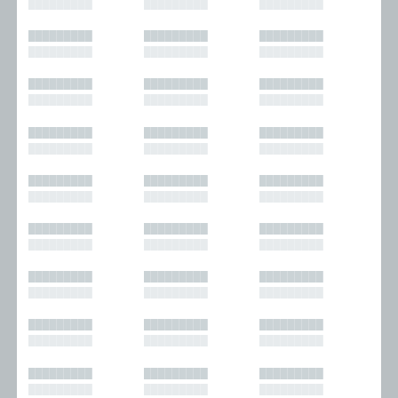
█████████
█████████
█████████
█████████
█████████
█████████
█████████
█████████
█████████
█████████
█████████
█████████
█████████
█████████
█████████
█████████
█████████
█████████
█████████
█████████
█████████
█████████
█████████
█████████
█████████
█████████
█████████
█████████
█████████
█████████
█████████
█████████
█████████
█████████
█████████
█████████
█████████
█████████
█████████
█████████
█████████
█████████
█████████
█████████
█████████
█████████
█████████
█████████
█████████
█████████
█████████