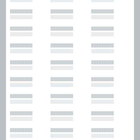
█████████
█████████
█████████
█████████
█████████
█████████
█████████
█████████
█████████
█████████
█████████
█████████
█████████
█████████
█████████
█████████
█████████
█████████
█████████
█████████
█████████
█████████
█████████
█████████
█████████
█████████
█████████
█████████
█████████
█████████
█████████
█████████
█████████
█████████
█████████
█████████
█████████
█████████
█████████
█████████
█████████
█████████
█████████
█████████
█████████
█████████
█████████
█████████
█████████
█████████
█████████