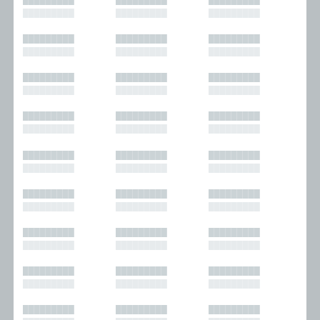
█████████
█████████
█████████
█████████
█████████
█████████
█████████
█████████
█████████
█████████
█████████
█████████
█████████
█████████
█████████
█████████
█████████
█████████
█████████
█████████
█████████
█████████
█████████
█████████
█████████
█████████
█████████
█████████
█████████
█████████
█████████
█████████
█████████
█████████
█████████
█████████
█████████
█████████
█████████
█████████
█████████
█████████
█████████
█████████
█████████
█████████
█████████
█████████