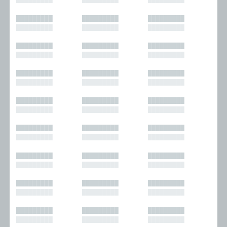
█████████
█████████
█████████
█████████
█████████
█████████
█████████
█████████
█████████
█████████
█████████
█████████
█████████
█████████
█████████
█████████
█████████
█████████
█████████
█████████
█████████
█████████
█████████
█████████
█████████
█████████
█████████
█████████
█████████
█████████
█████████
█████████
█████████
█████████
█████████
█████████
█████████
█████████
█████████
█████████
█████████
█████████
█████████
█████████
█████████
█████████
█████████
█████████