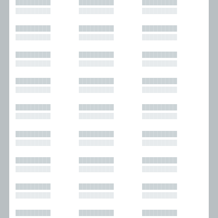
█████████
█████████
█████████
█████████
█████████
█████████
█████████
█████████
█████████
█████████
█████████
█████████
█████████
█████████
█████████
█████████
█████████
█████████
█████████
█████████
█████████
█████████
█████████
█████████
█████████
█████████
█████████
█████████
█████████
█████████
█████████
█████████
█████████
█████████
█████████
█████████
█████████
█████████
█████████
█████████
█████████
█████████
█████████
█████████
█████████
█████████
█████████
█████████
█████████
█████████
█████████