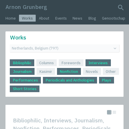
Arnon Grunberg
search query
Home
Works
About
Events
News
Blog
Genootschap
Works
Bibliophilic
Columns
Forewords
Interviews
Journalism
Kasimir
Nonfiction
Novels
Other
Performances
Periodicals and Anthologies
Plays
Short Stories
Bibliophilic, Interviews, Journalism,
Nonfiction, Performances, Periodicals