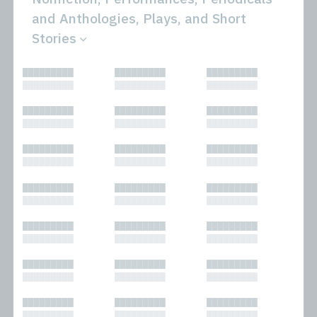
and Anthologies, Plays, and Short
Stories
All
Novels
█████████
█████████
█████████
Bibliophilic
Other
█████████
█████████
█████████
Columns
Performances
Forewords
Periodicals and
█████████
█████████
█████████
Interviews
Anthologies
█████████
█████████
█████████
Journalism
Plays
Kasimir
Short Stories
█████████
█████████
█████████
Nonfiction
█████████
█████████
█████████
█████████
█████████
█████████
█████████
█████████
█████████
█████████
█████████
█████████
█████████
█████████
█████████
█████████
█████████
█████████
█████████
█████████
█████████
█████████
█████████
█████████
█████████
█████████
█████████