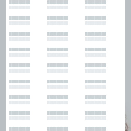
█████████
█████████
█████████
█████████
█████████
█████████
█████████
█████████
█████████
█████████
█████████
█████████
█████████
█████████
█████████
█████████
█████████
█████████
█████████
█████████
█████████
█████████
█████████
█████████
█████████
█████████
█████████
█████████
█████████
█████████
█████████
█████████
█████████
█████████
█████████
█████████
█████████
█████████
█████████
█████████
█████████
█████████
█████████
█████████
█████████
█████████
█████████
█████████
█████████
█████████
█████████