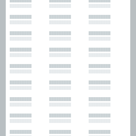
█████████
█████████
█████████
█████████
█████████
█████████
█████████
█████████
█████████
█████████
█████████
█████████
█████████
█████████
█████████
█████████
█████████
█████████
█████████
█████████
█████████
█████████
█████████
█████████
█████████
█████████
█████████
█████████
█████████
█████████
█████████
█████████
█████████
█████████
█████████
█████████
█████████
█████████
█████████
█████████
█████████
█████████
█████████
█████████
█████████
█████████
█████████
█████████
█████████
█████████
█████████