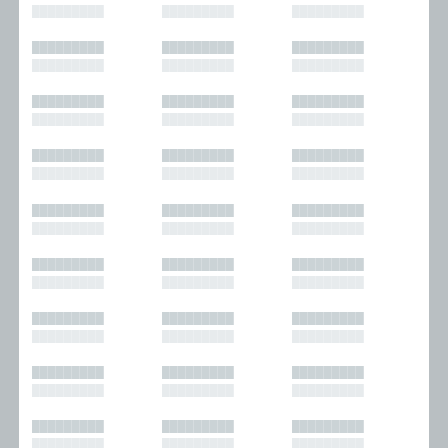
█████████
█████████
█████████
█████████
█████████
█████████
█████████
█████████
█████████
█████████
█████████
█████████
█████████
█████████
█████████
█████████
█████████
█████████
█████████
█████████
█████████
█████████
█████████
█████████
█████████
█████████
█████████
█████████
█████████
█████████
█████████
█████████
█████████
█████████
█████████
█████████
█████████
█████████
█████████
█████████
█████████
█████████
█████████
█████████
█████████
█████████
█████████
█████████
█████████
█████████
█████████