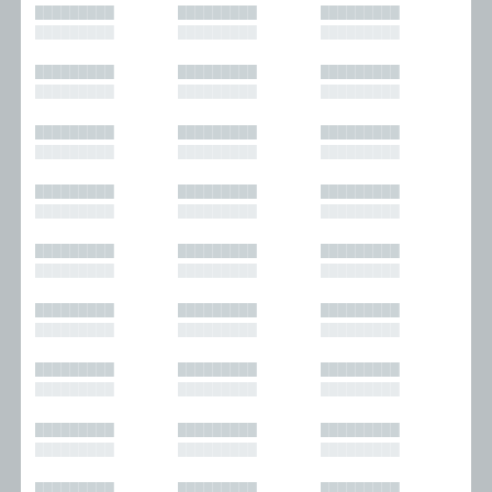
█████████
█████████
█████████
█████████
█████████
█████████
█████████
█████████
█████████
█████████
█████████
█████████
█████████
█████████
█████████
█████████
█████████
█████████
█████████
█████████
█████████
█████████
█████████
█████████
█████████
█████████
█████████
█████████
█████████
█████████
█████████
█████████
█████████
█████████
█████████
█████████
█████████
█████████
█████████
█████████
█████████
█████████
█████████
█████████
█████████
█████████
█████████
█████████
█████████
█████████
█████████