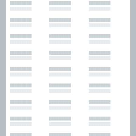
█████████
█████████
█████████
█████████
█████████
█████████
█████████
█████████
█████████
█████████
█████████
█████████
█████████
█████████
█████████
█████████
█████████
█████████
█████████
█████████
█████████
█████████
█████████
█████████
█████████
█████████
█████████
█████████
█████████
█████████
█████████
█████████
█████████
█████████
█████████
█████████
█████████
█████████
█████████
█████████
█████████
█████████
█████████
█████████
█████████
█████████
█████████
█████████
█████████
█████████
█████████