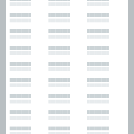
█████████
█████████
█████████
█████████
█████████
█████████
█████████
█████████
█████████
█████████
█████████
█████████
█████████
█████████
█████████
█████████
█████████
█████████
█████████
█████████
█████████
█████████
█████████
█████████
█████████
█████████
█████████
█████████
█████████
█████████
█████████
█████████
█████████
█████████
█████████
█████████
█████████
█████████
█████████
█████████
█████████
█████████
█████████
█████████
█████████
█████████
█████████
█████████
█████████
█████████
█████████