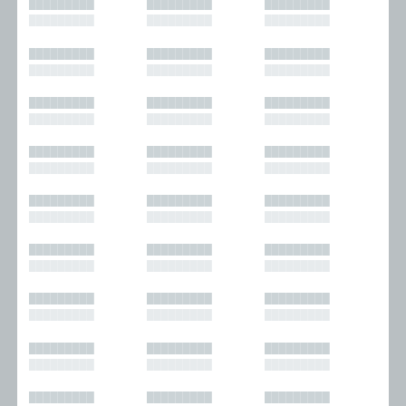
█████████
█████████
█████████
█████████
█████████
█████████
█████████
█████████
█████████
█████████
█████████
█████████
█████████
█████████
█████████
█████████
█████████
█████████
█████████
█████████
█████████
█████████
█████████
█████████
█████████
█████████
█████████
█████████
█████████
█████████
█████████
█████████
█████████
█████████
█████████
█████████
█████████
█████████
█████████
█████████
█████████
█████████
█████████
█████████
█████████
█████████
█████████
█████████
█████████
█████████
█████████