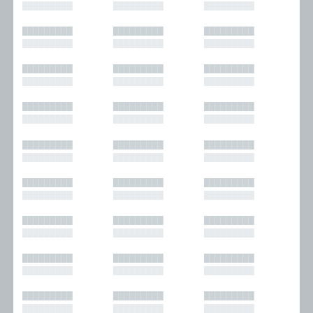
█████████
█████████
█████████
█████████
█████████
█████████
█████████
█████████
█████████
█████████
█████████
█████████
█████████
█████████
█████████
█████████
█████████
█████████
█████████
█████████
█████████
█████████
█████████
█████████
█████████
█████████
█████████
█████████
█████████
█████████
█████████
█████████
█████████
█████████
█████████
█████████
█████████
█████████
█████████
█████████
█████████
█████████
█████████
█████████
█████████
█████████
█████████
█████████
█████████
█████████
█████████