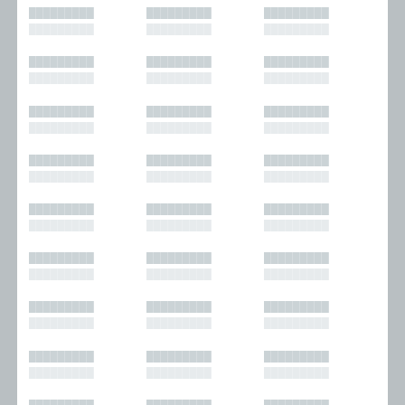
█████████
█████████
█████████
█████████
█████████
█████████
█████████
█████████
█████████
█████████
█████████
█████████
█████████
█████████
█████████
█████████
█████████
█████████
█████████
█████████
█████████
█████████
█████████
█████████
█████████
█████████
█████████
█████████
█████████
█████████
█████████
█████████
█████████
█████████
█████████
█████████
█████████
█████████
█████████
█████████
█████████
█████████
█████████
█████████
█████████
█████████
█████████
█████████
█████████
█████████
█████████