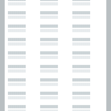
█████████
█████████
█████████
█████████
█████████
█████████
█████████
█████████
█████████
█████████
█████████
█████████
█████████
█████████
█████████
█████████
█████████
█████████
█████████
█████████
█████████
█████████
█████████
█████████
█████████
█████████
█████████
█████████
█████████
█████████
█████████
█████████
█████████
█████████
█████████
█████████
█████████
█████████
█████████
█████████
█████████
█████████
█████████
█████████
█████████
█████████
█████████
█████████