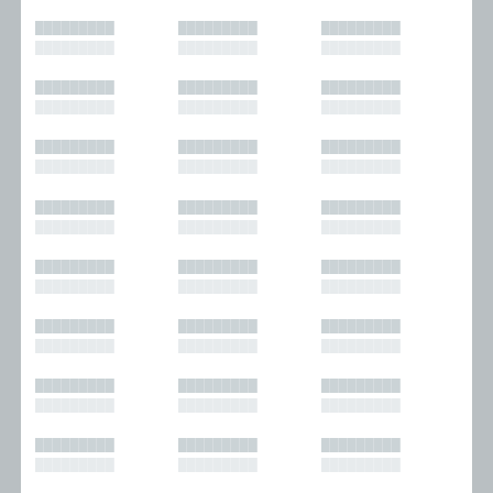
█████████
█████████
█████████
█████████
█████████
█████████
█████████
█████████
█████████
█████████
█████████
█████████
█████████
█████████
█████████
█████████
█████████
█████████
█████████
█████████
█████████
█████████
█████████
█████████
█████████
█████████
█████████
█████████
█████████
█████████
█████████
█████████
█████████
█████████
█████████
█████████
█████████
█████████
█████████
█████████
█████████
█████████
█████████
█████████
█████████
█████████
█████████
█████████