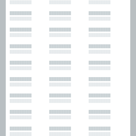
█████████
█████████
█████████
█████████
█████████
█████████
█████████
█████████
█████████
█████████
█████████
█████████
█████████
█████████
█████████
█████████
█████████
█████████
█████████
█████████
█████████
█████████
█████████
█████████
█████████
█████████
█████████
█████████
█████████
█████████
█████████
█████████
█████████
█████████
█████████
█████████
█████████
█████████
█████████
█████████
█████████
█████████
█████████
█████████
█████████
█████████
█████████
█████████
█████████
█████████
█████████