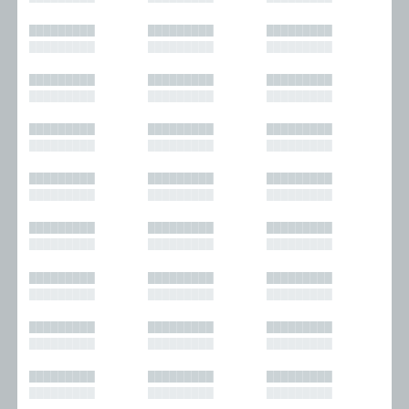
█████████
█████████
█████████
█████████
█████████
█████████
█████████
█████████
█████████
█████████
█████████
█████████
█████████
█████████
█████████
█████████
█████████
█████████
█████████
█████████
█████████
█████████
█████████
█████████
█████████
█████████
█████████
█████████
█████████
█████████
█████████
█████████
█████████
█████████
█████████
█████████
█████████
█████████
█████████
█████████
█████████
█████████
█████████
█████████
█████████
█████████
█████████
█████████