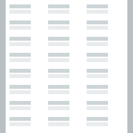
█████████
█████████
█████████
█████████
█████████
█████████
█████████
█████████
█████████
█████████
█████████
█████████
█████████
█████████
█████████
█████████
█████████
█████████
█████████
█████████
█████████
█████████
█████████
█████████
█████████
█████████
█████████
█████████
█████████
█████████
█████████
█████████
█████████
█████████
█████████
█████████
█████████
█████████
█████████
█████████
█████████
█████████
█████████
█████████
█████████
█████████
█████████
█████████