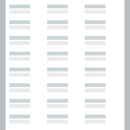
█████████
█████████
█████████
█████████
█████████
█████████
█████████
█████████
█████████
█████████
█████████
█████████
█████████
█████████
█████████
█████████
█████████
█████████
█████████
█████████
█████████
█████████
█████████
█████████
█████████
█████████
█████████
█████████
█████████
█████████
█████████
█████████
█████████
█████████
█████████
█████████
█████████
█████████
█████████
█████████
█████████
█████████
█████████
█████████
█████████
█████████
█████████
█████████