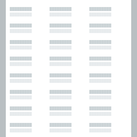
█████████
█████████
█████████
█████████
█████████
█████████
█████████
█████████
█████████
█████████
█████████
█████████
█████████
█████████
█████████
█████████
█████████
█████████
█████████
█████████
█████████
█████████
█████████
█████████
█████████
█████████
█████████
█████████
█████████
█████████
█████████
█████████
█████████
█████████
█████████
█████████
█████████
█████████
█████████
█████████
█████████
█████████
█████████
█████████
█████████
█████████
█████████
█████████