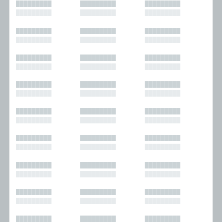
█████████
█████████
█████████
█████████
█████████
█████████
█████████
█████████
█████████
█████████
█████████
█████████
█████████
█████████
█████████
█████████
█████████
█████████
█████████
█████████
█████████
█████████
█████████
█████████
█████████
█████████
█████████
█████████
█████████
█████████
█████████
█████████
█████████
█████████
█████████
█████████
█████████
█████████
█████████
█████████
█████████
█████████
█████████
█████████
█████████
█████████
█████████
█████████
█████████
█████████
█████████