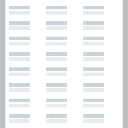
█████████
█████████
█████████
█████████
█████████
█████████
█████████
█████████
█████████
█████████
█████████
█████████
█████████
█████████
█████████
█████████
█████████
█████████
█████████
█████████
█████████
█████████
█████████
█████████
█████████
█████████
█████████
█████████
█████████
█████████
█████████
█████████
█████████
█████████
█████████
█████████
█████████
█████████
█████████
█████████
█████████
█████████
█████████
█████████
█████████
█████████
█████████
█████████