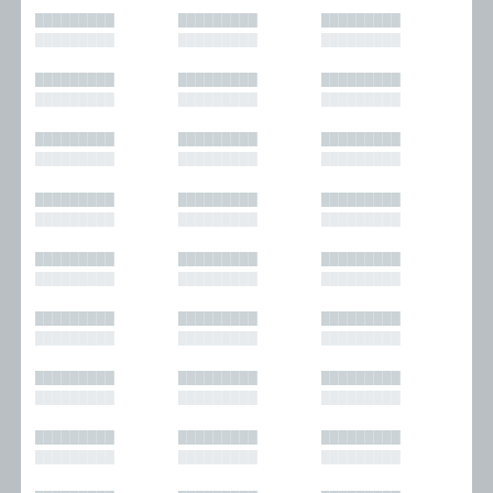
█████████
█████████
█████████
█████████
█████████
█████████
█████████
█████████
█████████
█████████
█████████
█████████
█████████
█████████
█████████
█████████
█████████
█████████
█████████
█████████
█████████
█████████
█████████
█████████
█████████
█████████
█████████
█████████
█████████
█████████
█████████
█████████
█████████
█████████
█████████
█████████
█████████
█████████
█████████
█████████
█████████
█████████
█████████
█████████
█████████
█████████
█████████
█████████