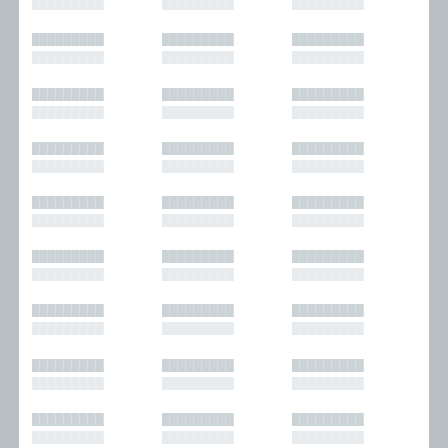
█████████
█████████
█████████
█████████
█████████
█████████
█████████
█████████
█████████
█████████
█████████
█████████
█████████
█████████
█████████
█████████
█████████
█████████
█████████
█████████
█████████
█████████
█████████
█████████
█████████
█████████
█████████
█████████
█████████
█████████
█████████
█████████
█████████
█████████
█████████
█████████
█████████
█████████
█████████
█████████
█████████
█████████
█████████
█████████
█████████
█████████
█████████
█████████
█████████
█████████
█████████