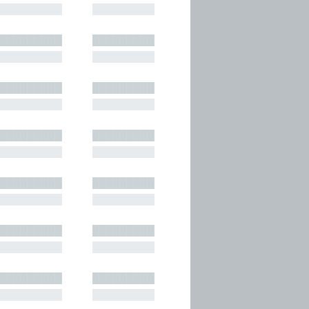
█████████
█████████
█████████
█████████
█████████
█████████
█████████
█████████
█████████
█████████
█████████
█████████
█████████
█████████
█████████
█████████
█████████
█████████
█████████
█████████
█████████
█████████
█████████
█████████
█████████
█████████