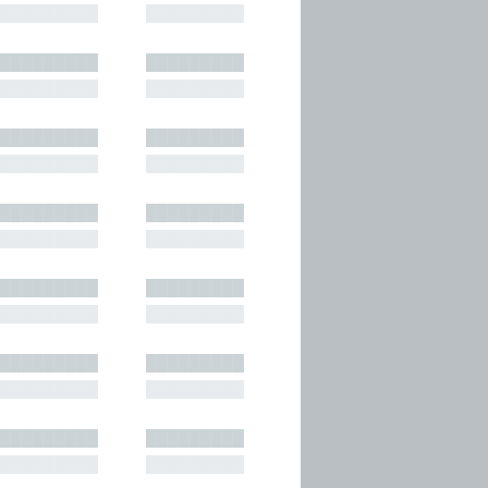
█████████
█████████
█████████
█████████
█████████
█████████
█████████
█████████
█████████
█████████
█████████
█████████
█████████
█████████
█████████
█████████
█████████
█████████
█████████
█████████
█████████
█████████
█████████
█████████
█████████
█████████