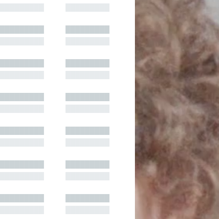
█████████
█████████
█████████
█████████
█████████
█████████
█████████
█████████
█████████
█████████
█████████
█████████
█████████
█████████
█████████
█████████
█████████
█████████
█████████
█████████
█████████
█████████
█████████
█████████
█████████
█████████