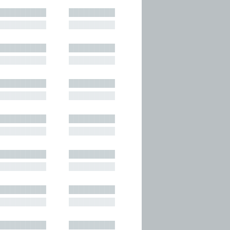
█████████
█████████
█████████
█████████
█████████
█████████
█████████
█████████
█████████
█████████
█████████
█████████
█████████
█████████
█████████
█████████
█████████
█████████
█████████
█████████
█████████
█████████
█████████
█████████
█████████
█████████