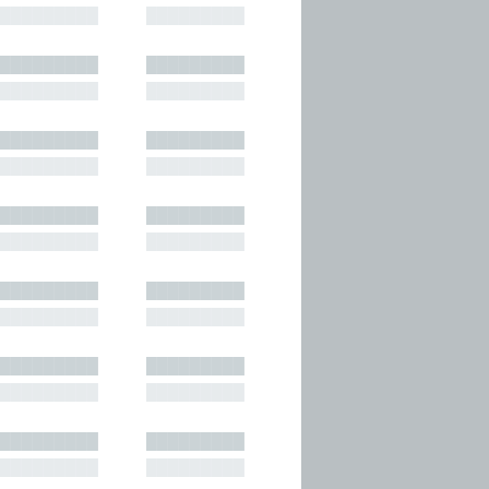
█████████
█████████
█████████
█████████
█████████
█████████
█████████
█████████
█████████
█████████
█████████
█████████
█████████
█████████
█████████
█████████
█████████
█████████
█████████
█████████
█████████
█████████
█████████
█████████
█████████
█████████