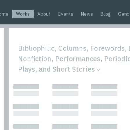
ome
Works
About
Events
News
Blog
Geno
Bibliophilic, Columns, Forewords, 
Nonfiction, Performances, Periodi
Plays, and Short Stories
All
Nonfic
█████████
█████████
█████████
Bibliophilic
Novel
█████████
█████████
█████████
Columns
Other
Forewords
Perfo
█████████
█████████
█████████
Interviews
Period
█████████
█████████
█████████
Journalism
Plays
Kasimir
Short 
█████████
█████████
█████████