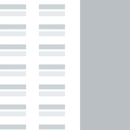
█████████
█████████
█████████
█████████
█████████
█████████
█████████
█████████
█████████
█████████
█████████
█████████
█████████
█████████
█████████
█████████
█████████
█████████
█████████
█████████
█████████
█████████
█████████
█████████
█████████
█████████