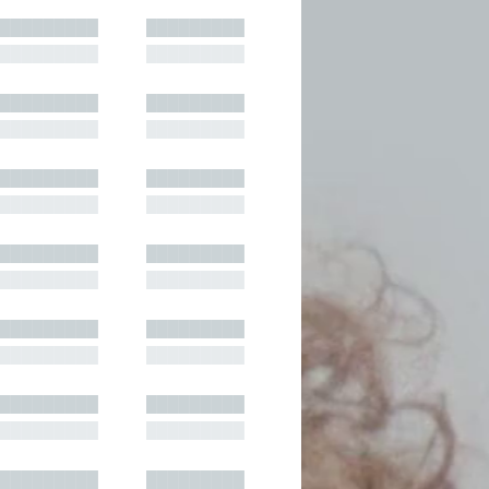
█████████
█████████
█████████
█████████
█████████
█████████
█████████
█████████
█████████
█████████
█████████
█████████
█████████
█████████
█████████
█████████
█████████
█████████
█████████
█████████
█████████
█████████
█████████
█████████
█████████
█████████