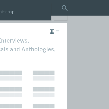
otschap
search query
Interviews,
cals and Anthologies,
tion
█████████
█████████
s
█████████
█████████
rmances
█████████
█████████
icals and Anthologies
█████████
█████████
Stories
█████████
█████████