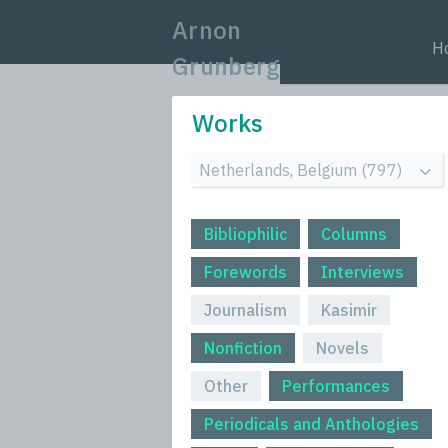
Arnon
H
Grunberg
Works
Bibliophilic
Columns
Forewords
Interviews
Journalism
Kasimir
Nonfiction
Novels
Other
Performances
Periodicals and Anthologies