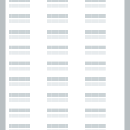
█████████
█████████
█████████
█████████
█████████
█████████
█████████
█████████
█████████
█████████
█████████
█████████
█████████
█████████
█████████
█████████
█████████
█████████
█████████
█████████
█████████
█████████
█████████
█████████
█████████
█████████
█████████
█████████
█████████
█████████
█████████
█████████
█████████
█████████
█████████
█████████
█████████
█████████
█████████
█████████
█████████
█████████
█████████
█████████
█████████
█████████
█████████
█████████
█████████
█████████
█████████