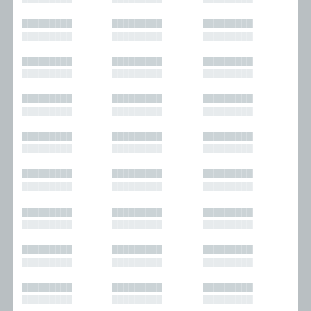
█████████
█████████
█████████
█████████
█████████
█████████
█████████
█████████
█████████
█████████
█████████
█████████
█████████
█████████
█████████
█████████
█████████
█████████
█████████
█████████
█████████
█████████
█████████
█████████
█████████
█████████
█████████
█████████
█████████
█████████
█████████
█████████
█████████
█████████
█████████
█████████
█████████
█████████
█████████
█████████
█████████
█████████
█████████
█████████
█████████
█████████
█████████
█████████