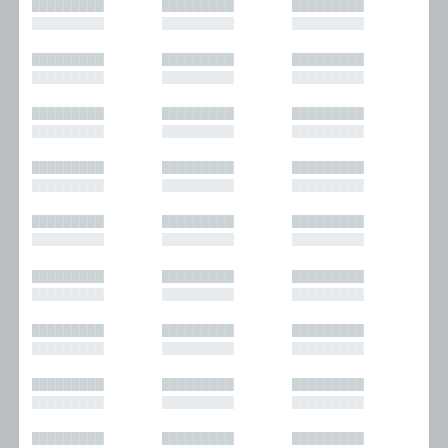
█████████
█████████
█████████
█████████
█████████
█████████
█████████
█████████
█████████
█████████
█████████
█████████
█████████
█████████
█████████
█████████
█████████
█████████
█████████
█████████
█████████
█████████
█████████
█████████
█████████
█████████
█████████
█████████
█████████
█████████
█████████
█████████
█████████
█████████
█████████
█████████
█████████
█████████
█████████
█████████
█████████
█████████
█████████
█████████
█████████
█████████
█████████
█████████
█████████
█████████
█████████