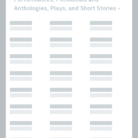
Anthologies, Plays, and Short Stories
All
Novels
█████████
█████████
█████████
Bibliophilic
Other
█████████
█████████
█████████
Columns
Performances
Forewords
Periodicals and
█████████
█████████
█████████
Interviews
Anthologies
█████████
█████████
█████████
Journalism
Plays
Kasimir
Short Stories
█████████
█████████
█████████
Nonfiction
█████████
█████████
█████████
█████████
█████████
█████████
█████████
█████████
█████████
█████████
█████████
█████████
█████████
█████████
█████████
█████████
█████████
█████████
█████████
█████████
█████████
█████████
█████████
█████████
█████████
█████████
█████████