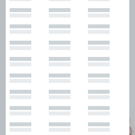
█████████
█████████
█████████
█████████
█████████
█████████
█████████
█████████
█████████
█████████
█████████
█████████
█████████
█████████
█████████
█████████
█████████
█████████
█████████
█████████
█████████
█████████
█████████
█████████
█████████
█████████
█████████
█████████
█████████
█████████
█████████
█████████
█████████
█████████
█████████
█████████
█████████
█████████
█████████
█████████
█████████
█████████
█████████
█████████
█████████
█████████
█████████
█████████