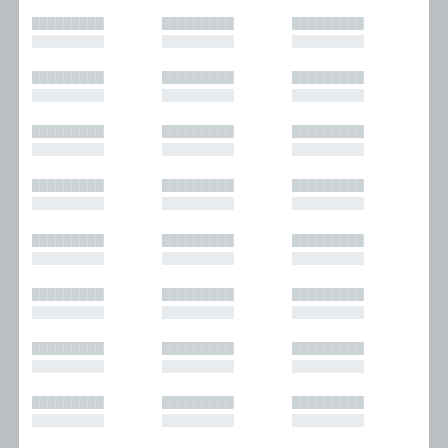
█████████
█████████
█████████
█████████
█████████
█████████
█████████
█████████
█████████
█████████
█████████
█████████
█████████
█████████
█████████
█████████
█████████
█████████
█████████
█████████
█████████
█████████
█████████
█████████
█████████
█████████
█████████
█████████
█████████
█████████
█████████
█████████
█████████
█████████
█████████
█████████
█████████
█████████
█████████
█████████
█████████
█████████
█████████
█████████
█████████
█████████
█████████
█████████