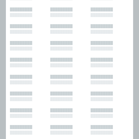
█████████
█████████
█████████
█████████
█████████
█████████
█████████
█████████
█████████
█████████
█████████
█████████
█████████
█████████
█████████
█████████
█████████
█████████
█████████
█████████
█████████
█████████
█████████
█████████
█████████
█████████
█████████
█████████
█████████
█████████
█████████
█████████
█████████
█████████
█████████
█████████
█████████
█████████
█████████
█████████
█████████
█████████
█████████
█████████
█████████
█████████
█████████
█████████