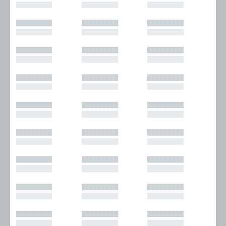
█████████
█████████
█████████
█████████
█████████
█████████
█████████
█████████
█████████
█████████
█████████
█████████
█████████
█████████
█████████
█████████
█████████
█████████
█████████
█████████
█████████
█████████
█████████
█████████
█████████
█████████
█████████
█████████
█████████
█████████
█████████
█████████
█████████
█████████
█████████
█████████
█████████
█████████
█████████
█████████
█████████
█████████
█████████
█████████
█████████
█████████
█████████
█████████
█████████
█████████
█████████