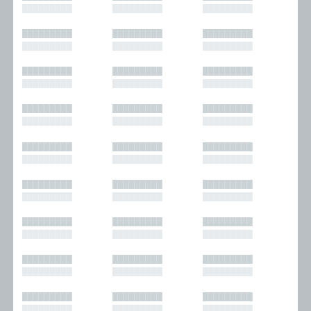
█████████
█████████
█████████
█████████
█████████
█████████
█████████
█████████
█████████
█████████
█████████
█████████
█████████
█████████
█████████
█████████
█████████
█████████
█████████
█████████
█████████
█████████
█████████
█████████
█████████
█████████
█████████
█████████
█████████
█████████
█████████
█████████
█████████
█████████
█████████
█████████
█████████
█████████
█████████
█████████
█████████
█████████
█████████
█████████
█████████
█████████
█████████
█████████
█████████
█████████
█████████