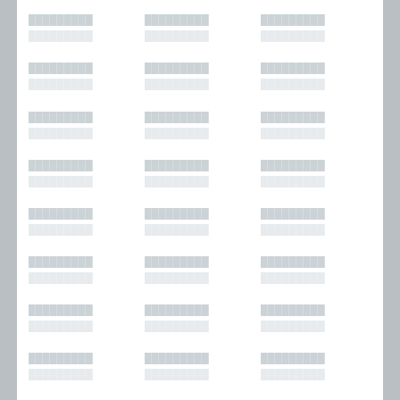
█████████
█████████
█████████
█████████
█████████
█████████
█████████
█████████
█████████
█████████
█████████
█████████
█████████
█████████
█████████
█████████
█████████
█████████
█████████
█████████
█████████
█████████
█████████
█████████
█████████
█████████
█████████
█████████
█████████
█████████
█████████
█████████
█████████
█████████
█████████
█████████
█████████
█████████
█████████
█████████
█████████
█████████
█████████
█████████
█████████
█████████
█████████
█████████