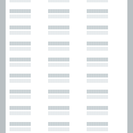
█████████
█████████
█████████
█████████
█████████
█████████
█████████
█████████
█████████
█████████
█████████
█████████
█████████
█████████
█████████
█████████
█████████
█████████
█████████
█████████
█████████
█████████
█████████
█████████
█████████
█████████
█████████
█████████
█████████
█████████
█████████
█████████
█████████
█████████
█████████
█████████
█████████
█████████
█████████
█████████
█████████
█████████
█████████
█████████
█████████
█████████
█████████
█████████
█████████
█████████
█████████