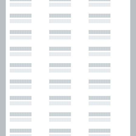
█████████
█████████
█████████
█████████
█████████
█████████
█████████
█████████
█████████
█████████
█████████
█████████
█████████
█████████
█████████
█████████
█████████
█████████
█████████
█████████
█████████
█████████
█████████
█████████
█████████
█████████
█████████
█████████
█████████
█████████
█████████
█████████
█████████
█████████
█████████
█████████
█████████
█████████
█████████
█████████
█████████
█████████
█████████
█████████
█████████
█████████
█████████
█████████