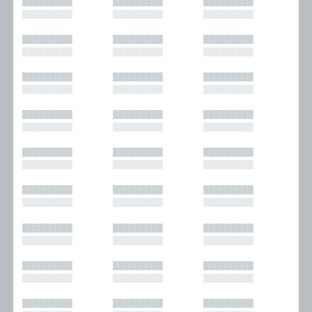
█████████
█████████
█████████
█████████
█████████
█████████
█████████
█████████
█████████
█████████
█████████
█████████
█████████
█████████
█████████
█████████
█████████
█████████
█████████
█████████
█████████
█████████
█████████
█████████
█████████
█████████
█████████
█████████
█████████
█████████
█████████
█████████
█████████
█████████
█████████
█████████
█████████
█████████
█████████
█████████
█████████
█████████
█████████
█████████
█████████
█████████
█████████
█████████
█████████
█████████
█████████