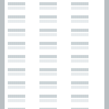
█████████
█████████
█████████
█████████
█████████
█████████
█████████
█████████
█████████
█████████
█████████
█████████
█████████
█████████
█████████
█████████
█████████
█████████
█████████
█████████
█████████
█████████
█████████
█████████
█████████
█████████
█████████
█████████
█████████
█████████
█████████
█████████
█████████
█████████
█████████
█████████
█████████
█████████
█████████
█████████
█████████
█████████
█████████
█████████
█████████
█████████
█████████
█████████