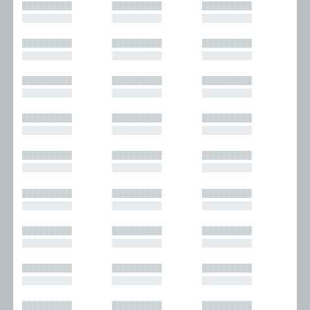
█████████
█████████
█████████
█████████
█████████
█████████
█████████
█████████
█████████
█████████
█████████
█████████
█████████
█████████
█████████
█████████
█████████
█████████
█████████
█████████
█████████
█████████
█████████
█████████
█████████
█████████
█████████
█████████
█████████
█████████
█████████
█████████
█████████
█████████
█████████
█████████
█████████
█████████
█████████
█████████
█████████
█████████
█████████
█████████
█████████
█████████
█████████
█████████
█████████
█████████
█████████