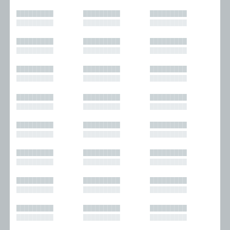
█████████
█████████
█████████
█████████
█████████
█████████
█████████
█████████
█████████
█████████
█████████
█████████
█████████
█████████
█████████
█████████
█████████
█████████
█████████
█████████
█████████
█████████
█████████
█████████
█████████
█████████
█████████
█████████
█████████
█████████
█████████
█████████
█████████
█████████
█████████
█████████
█████████
█████████
█████████
█████████
█████████
█████████
█████████
█████████
█████████
█████████
█████████
█████████