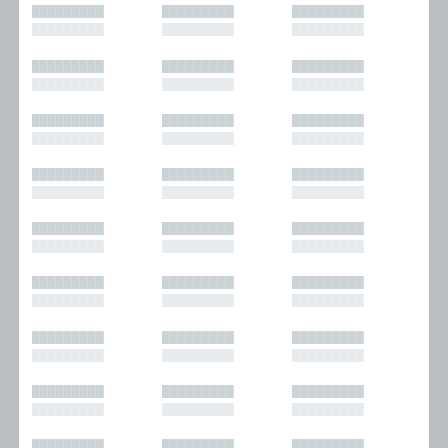
█████████
█████████
█████████
█████████
█████████
█████████
█████████
█████████
█████████
█████████
█████████
█████████
█████████
█████████
█████████
█████████
█████████
█████████
█████████
█████████
█████████
█████████
█████████
█████████
█████████
█████████
█████████
█████████
█████████
█████████
█████████
█████████
█████████
█████████
█████████
█████████
█████████
█████████
█████████
█████████
█████████
█████████
█████████
█████████
█████████
█████████
█████████
█████████
█████████
█████████
█████████