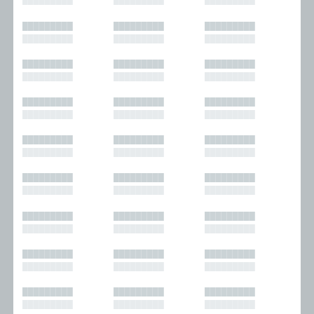
█████████
█████████
█████████
█████████
█████████
█████████
█████████
█████████
█████████
█████████
█████████
█████████
█████████
█████████
█████████
█████████
█████████
█████████
█████████
█████████
█████████
█████████
█████████
█████████
█████████
█████████
█████████
█████████
█████████
█████████
█████████
█████████
█████████
█████████
█████████
█████████
█████████
█████████
█████████
█████████
█████████
█████████
█████████
█████████
█████████
█████████
█████████
█████████
█████████
█████████
█████████