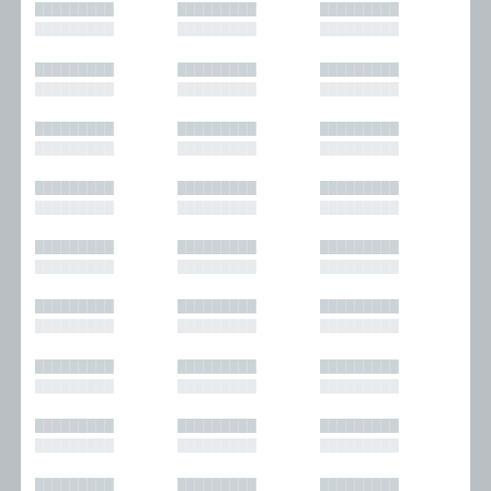
█████████
█████████
█████████
█████████
█████████
█████████
█████████
█████████
█████████
█████████
█████████
█████████
█████████
█████████
█████████
█████████
█████████
█████████
█████████
█████████
█████████
█████████
█████████
█████████
█████████
█████████
█████████
█████████
█████████
█████████
█████████
█████████
█████████
█████████
█████████
█████████
█████████
█████████
█████████
█████████
█████████
█████████
█████████
█████████
█████████
█████████
█████████
█████████
█████████
█████████
█████████