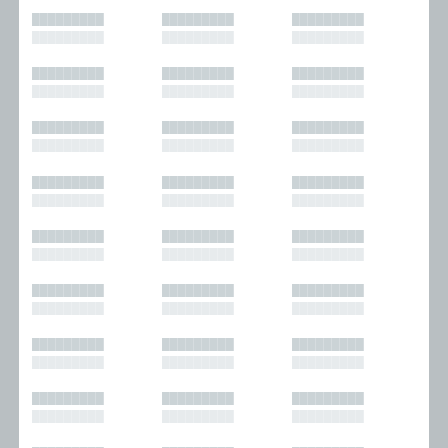
█████████
█████████
█████████
█████████
█████████
█████████
█████████
█████████
█████████
█████████
█████████
█████████
█████████
█████████
█████████
█████████
█████████
█████████
█████████
█████████
█████████
█████████
█████████
█████████
█████████
█████████
█████████
█████████
█████████
█████████
█████████
█████████
█████████
█████████
█████████
█████████
█████████
█████████
█████████
█████████
█████████
█████████
█████████
█████████
█████████
█████████
█████████
█████████