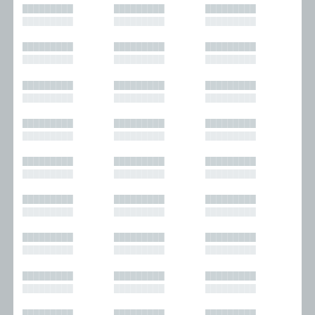
█████████
█████████
█████████
█████████
█████████
█████████
█████████
█████████
█████████
█████████
█████████
█████████
█████████
█████████
█████████
█████████
█████████
█████████
█████████
█████████
█████████
█████████
█████████
█████████
█████████
█████████
█████████
█████████
█████████
█████████
█████████
█████████
█████████
█████████
█████████
█████████
█████████
█████████
█████████
█████████
█████████
█████████
█████████
█████████
█████████
█████████
█████████
█████████
█████████
█████████
█████████