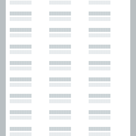
█████████
█████████
█████████
█████████
█████████
█████████
█████████
█████████
█████████
█████████
█████████
█████████
█████████
█████████
█████████
█████████
█████████
█████████
█████████
█████████
█████████
█████████
█████████
█████████
█████████
█████████
█████████
█████████
█████████
█████████
█████████
█████████
█████████
█████████
█████████
█████████
█████████
█████████
█████████
█████████
█████████
█████████
█████████
█████████
█████████
█████████
█████████
█████████
█████████
█████████
█████████