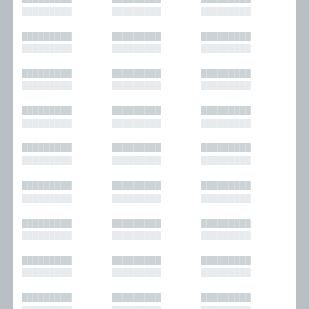
█████████
█████████
█████████
█████████
█████████
█████████
█████████
█████████
█████████
█████████
█████████
█████████
█████████
█████████
█████████
█████████
█████████
█████████
█████████
█████████
█████████
█████████
█████████
█████████
█████████
█████████
█████████
█████████
█████████
█████████
█████████
█████████
█████████
█████████
█████████
█████████
█████████
█████████
█████████
█████████
█████████
█████████
█████████
█████████
█████████
█████████
█████████
█████████