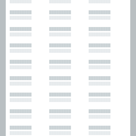
█████████
█████████
█████████
█████████
█████████
█████████
█████████
█████████
█████████
█████████
█████████
█████████
█████████
█████████
█████████
█████████
█████████
█████████
█████████
█████████
█████████
█████████
█████████
█████████
█████████
█████████
█████████
█████████
█████████
█████████
█████████
█████████
█████████
█████████
█████████
█████████
█████████
█████████
█████████
█████████
█████████
█████████
█████████
█████████
█████████
█████████
█████████
█████████
█████████
█████████
█████████