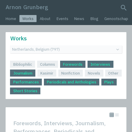
Arnon Grunberg
search query
Home
Works
About
Events
News
Blog
Genootschap
Works
Bibliophilic
Columns
Forewords
Interviews
Journalism
Kasimir
Nonfiction
Novels
Other
Performances
Periodicals and Anthologies
Plays
Short Stories
Forewords, Interviews, Journalism,
Performances, Periodicals and