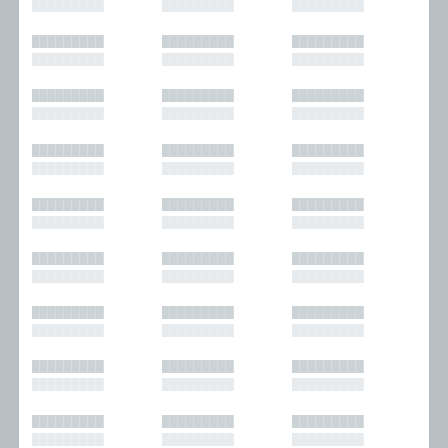
█████████
█████████
█████████
█████████
█████████
█████████
█████████
█████████
█████████
█████████
█████████
█████████
█████████
█████████
█████████
█████████
█████████
█████████
█████████
█████████
█████████
█████████
█████████
█████████
█████████
█████████
█████████
█████████
█████████
█████████
█████████
█████████
█████████
█████████
█████████
█████████
█████████
█████████
█████████
█████████
█████████
█████████
█████████
█████████
█████████
█████████
█████████
█████████
█████████
█████████
█████████