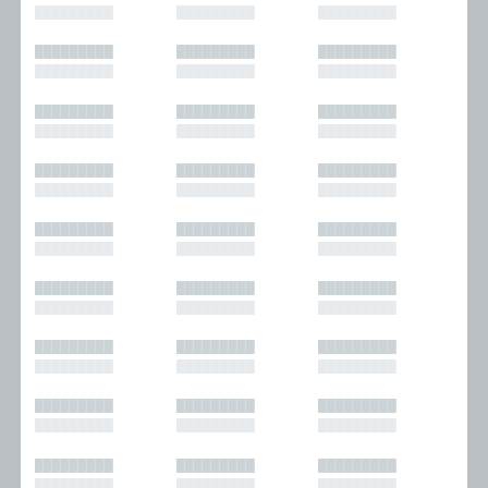
█████████
█████████
█████████
█████████
█████████
█████████
█████████
█████████
█████████
█████████
█████████
█████████
█████████
█████████
█████████
█████████
█████████
█████████
█████████
█████████
█████████
█████████
█████████
█████████
█████████
█████████
█████████
█████████
█████████
█████████
█████████
█████████
█████████
█████████
█████████
█████████
█████████
█████████
█████████
█████████
█████████
█████████
█████████
█████████
█████████
█████████
█████████
█████████
█████████
█████████
█████████