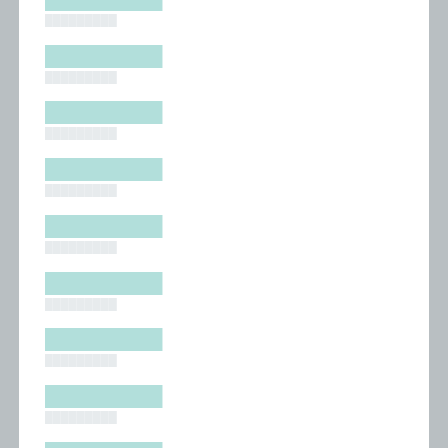
█████████
█████████
█████████
█████████
█████████
█████████
█████████
█████████
█████████
█████████
█████████
█████████
█████████
█████████
█████████