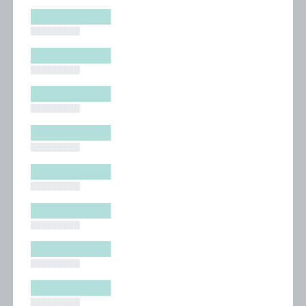
█████████
█████████
█████████
█████████
█████████
█████████
█████████
█████████
█████████
█████████
█████████
█████████
█████████
█████████
█████████
█████████