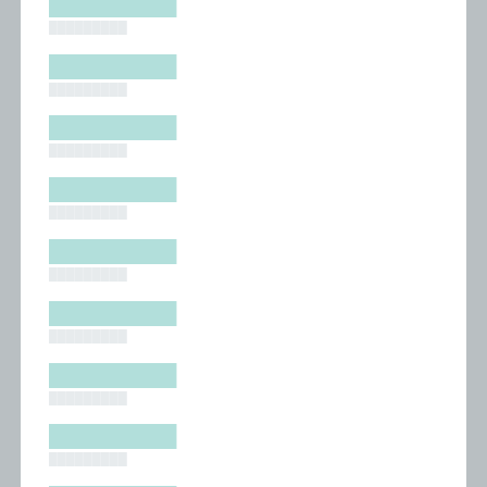
█████████
█████████
█████████
█████████
█████████
█████████
█████████
█████████
█████████
█████████
█████████
█████████
█████████
█████████
█████████
█████████