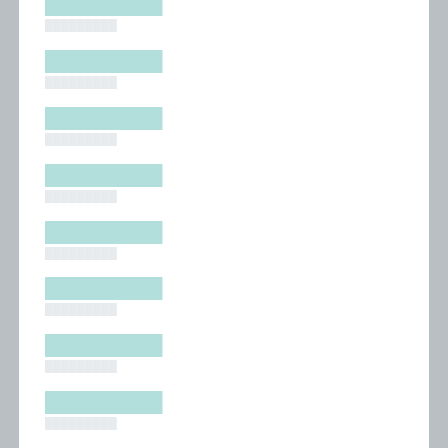
█████████
█████████
█████████
█████████
█████████
█████████
█████████
█████████
█████████
█████████
█████████
█████████
█████████
█████████
█████████
█████████