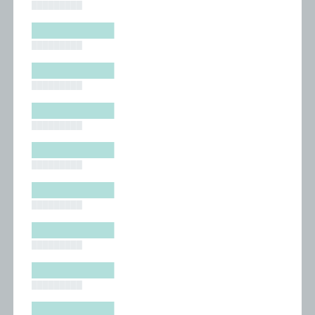
█████████
█████████
█████████
█████████
█████████
█████████
█████████
█████████
█████████
█████████
█████████
█████████
█████████
█████████
█████████
█████████