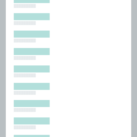
█████████
█████████
█████████
█████████
█████████
█████████
█████████
█████████
█████████
█████████
█████████
█████████
█████████
█████████
█████████