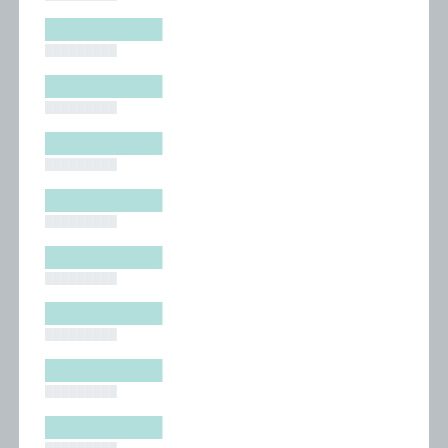
█████████
█████████
█████████
█████████
█████████
█████████
█████████
█████████
█████████
█████████
█████████
█████████
█████████
█████████
█████████
█████████