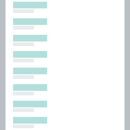
█████████
█████████
█████████
█████████
█████████
█████████
█████████
█████████
█████████
█████████
█████████
█████████
█████████
█████████
█████████
█████████