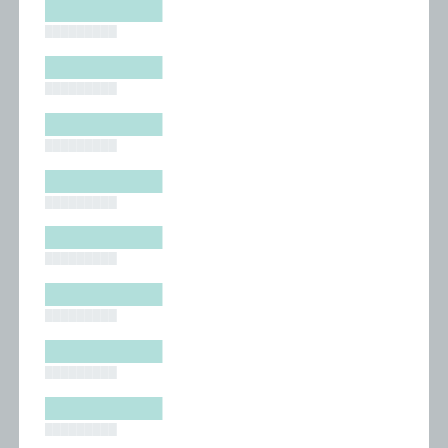
█████████
█████████
█████████
█████████
█████████
█████████
█████████
█████████
█████████
█████████
█████████
█████████
█████████
█████████
█████████
█████████