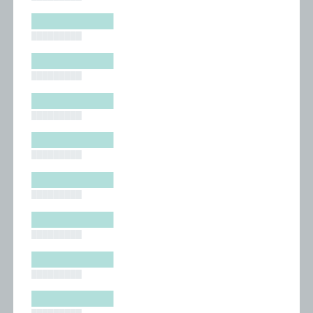
█████████
█████████
█████████
█████████
█████████
█████████
█████████
█████████
█████████
█████████
█████████
█████████
█████████
█████████
█████████