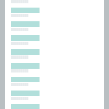
█████████
█████████
█████████
█████████
█████████
█████████
█████████
█████████
█████████
█████████
█████████
█████████
█████████
█████████
█████████
█████████