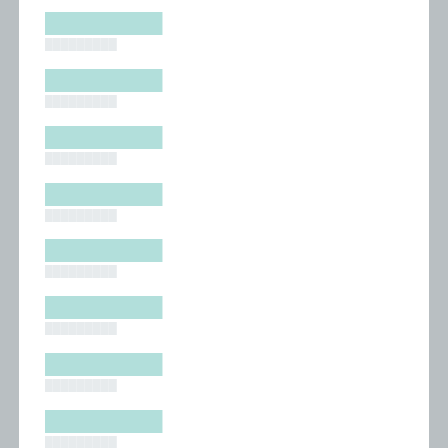
█████████
█████████
█████████
█████████
█████████
█████████
█████████
█████████
█████████
█████████
█████████
█████████
█████████
█████████
█████████
█████████