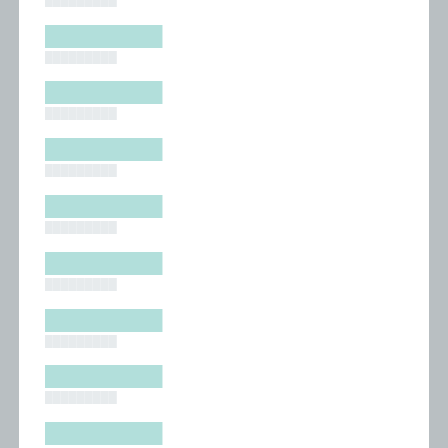
█████████
█████████
█████████
█████████
█████████
█████████
█████████
█████████
█████████
█████████
█████████
█████████
█████████
█████████
█████████