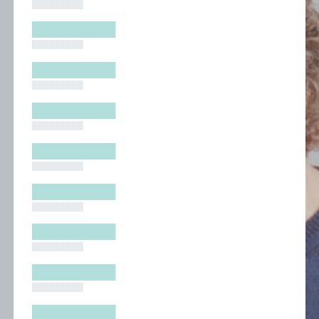
█████████
█████████
█████████
█████████
█████████
█████████
█████████
█████████
█████████
█████████
█████████
█████████
█████████
█████████
█████████
█████████