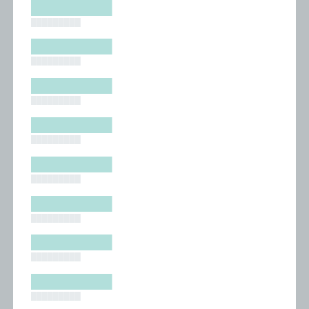
█████████
█████████
█████████
█████████
█████████
█████████
█████████
█████████
█████████
█████████
█████████
█████████
█████████
█████████
█████████
█████████