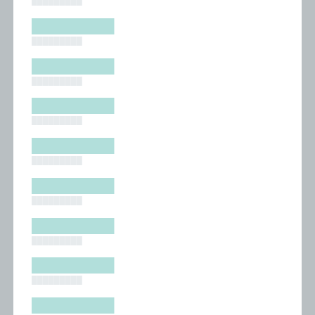
█████████
█████████
█████████
█████████
█████████
█████████
█████████
█████████
█████████
█████████
█████████
█████████
█████████
█████████
█████████
█████████