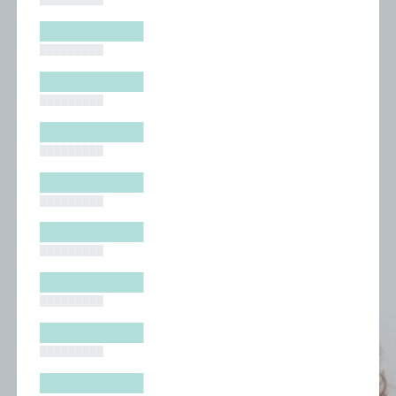
█████████
█████████
█████████
█████████
█████████
█████████
█████████
█████████
█████████
█████████
█████████
█████████
█████████
█████████
█████████