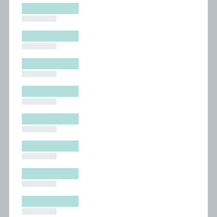
█████████
█████████
█████████
█████████
█████████
█████████
█████████
█████████
█████████
█████████
█████████
█████████
█████████
█████████
█████████
█████████