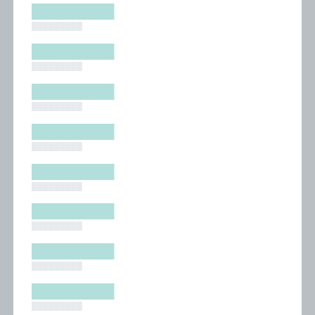
█████████
█████████
█████████
█████████
█████████
█████████
█████████
█████████
█████████
█████████
█████████
█████████
█████████
█████████
█████████
█████████