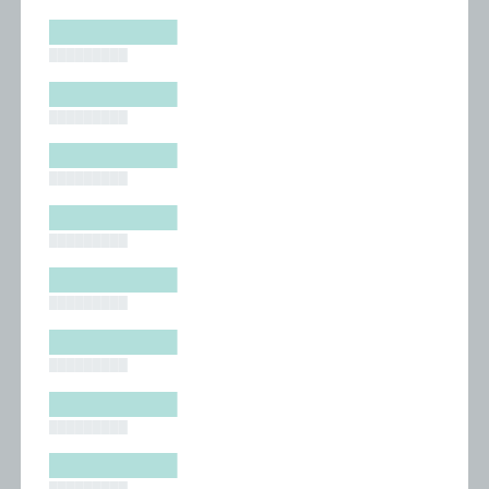
█████████
█████████
█████████
█████████
█████████
█████████
█████████
█████████
█████████
█████████
█████████
█████████
█████████
█████████
█████████
█████████