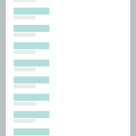
█████████
█████████
█████████
█████████
█████████
█████████
█████████
█████████
█████████
█████████
█████████
█████████
█████████
█████████
█████████
█████████