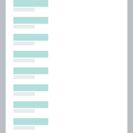
█████████
█████████
█████████
█████████
█████████
█████████
█████████
█████████
█████████
█████████
█████████
█████████
█████████
█████████
█████████
█████████