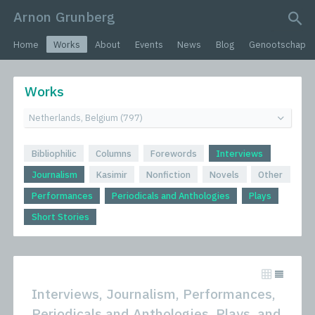
Arnon Grunberg
search query
Home
Works
About
Events
News
Blog
Genootschap
Works
Bibliophilic
Columns
Forewords
Interviews
Journalism
Kasimir
Nonfiction
Novels
Other
Performances
Periodicals and Anthologies
Plays
Short Stories
Interviews, Journalism, Performances,
Periodicals and Anthologies, Plays, and