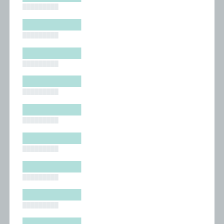
█████████
█████████
█████████
█████████
█████████
█████████
█████████
█████████
█████████
█████████
█████████
█████████
█████████
█████████
█████████
█████████