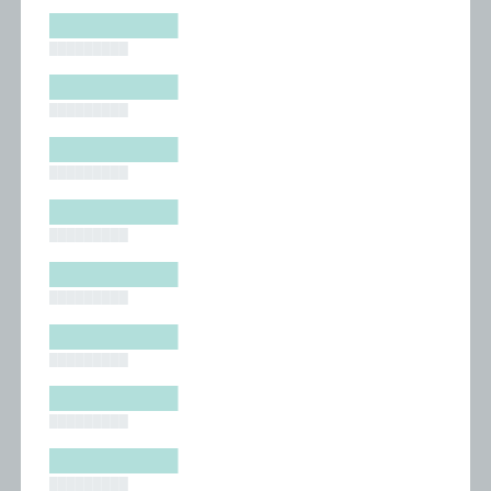
█████████
█████████
█████████
█████████
█████████
█████████
█████████
█████████
█████████
█████████
█████████
█████████
█████████
█████████
█████████
█████████