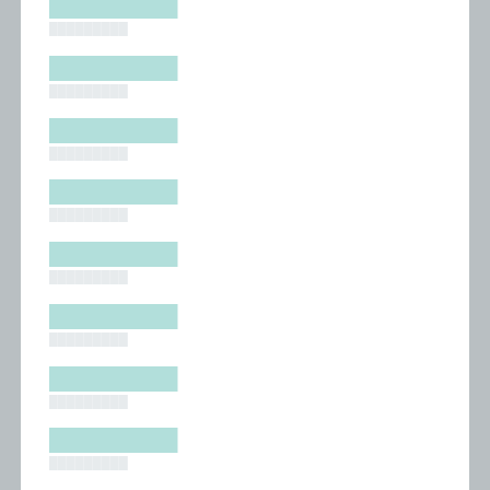
█████████
█████████
█████████
█████████
█████████
█████████
█████████
█████████
█████████
█████████
█████████
█████████
█████████
█████████
█████████
█████████