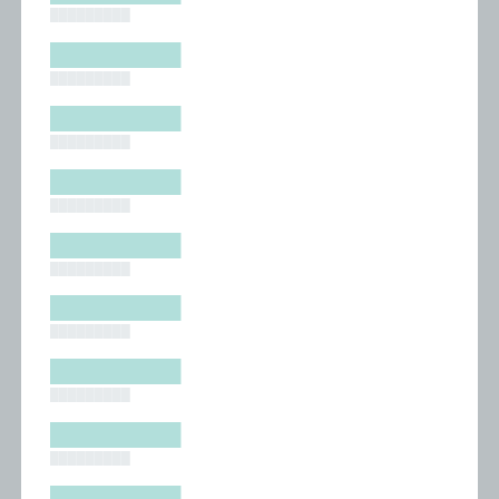
█████████
█████████
█████████
█████████
█████████
█████████
█████████
█████████
█████████
█████████
█████████
█████████
█████████
█████████
█████████
█████████