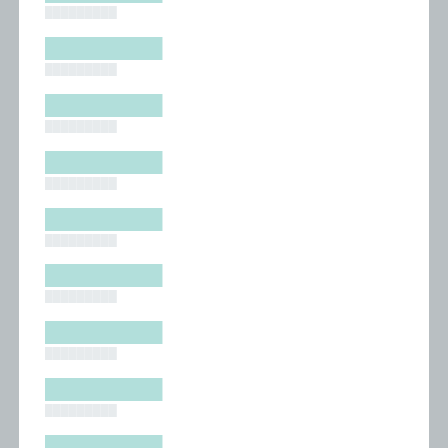
█████████
█████████
█████████
█████████
█████████
█████████
█████████
█████████
█████████
█████████
█████████
█████████
█████████
█████████
█████████
█████████