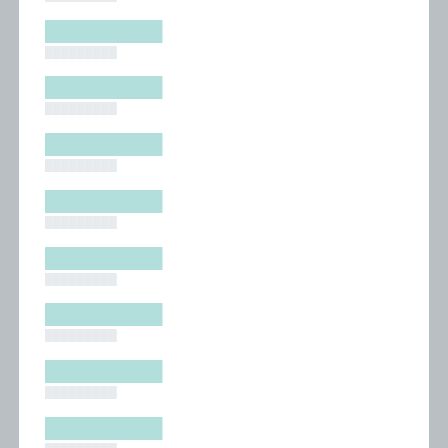
█████████
█████████
█████████
█████████
█████████
█████████
█████████
█████████
█████████
█████████
█████████
█████████
█████████
█████████
█████████