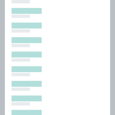
█████████
█████████
█████████
█████████
█████████
█████████
█████████
█████████
█████████
█████████
█████████
█████████
█████████
█████████
█████████
█████████