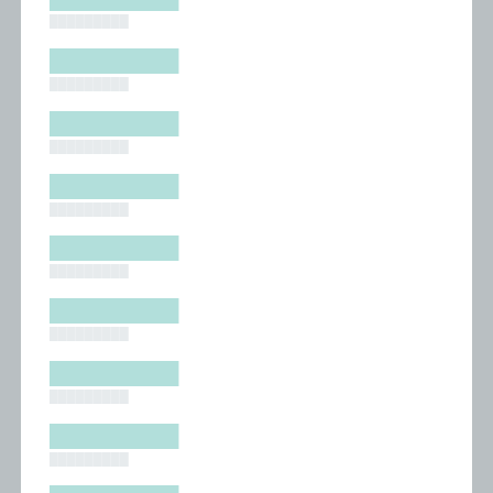
█████████
█████████
█████████
█████████
█████████
█████████
█████████
█████████
█████████
█████████
█████████
█████████
█████████
█████████
█████████