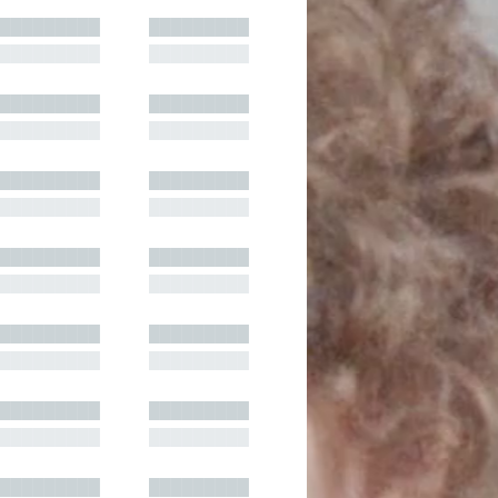
█████████
█████████
█████████
█████████
█████████
█████████
█████████
█████████
█████████
█████████
█████████
█████████
█████████
█████████
█████████
█████████
█████████
█████████
█████████
█████████
█████████
█████████
█████████
█████████
█████████
█████████