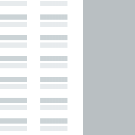
█████████
█████████
█████████
█████████
█████████
█████████
█████████
█████████
█████████
█████████
█████████
█████████
█████████
█████████
█████████
█████████
█████████
█████████
█████████
█████████
█████████
█████████
█████████
█████████
█████████
█████████