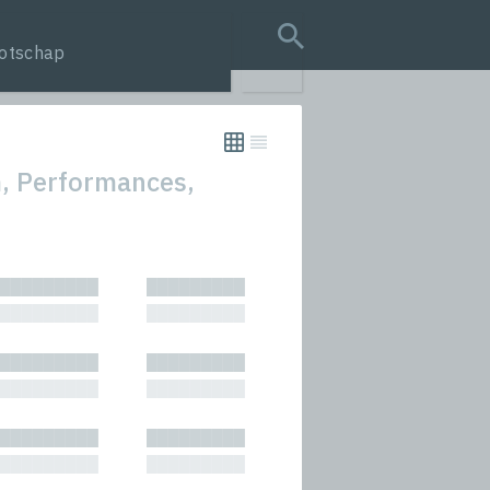
otschap
search query
m, Performances,
tion
█████████
█████████
s
█████████
█████████
rmances
█████████
█████████
icals and Anthologies
█████████
█████████
Stories
█████████
█████████
█████████
█████████