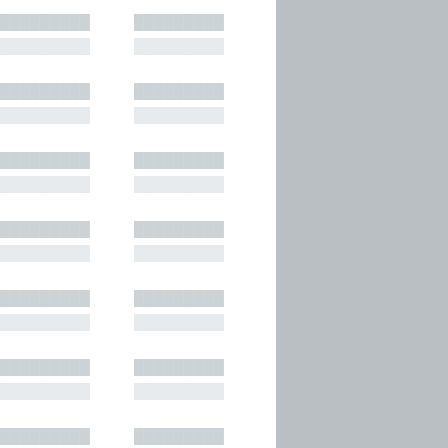
█████████
█████████
█████████
█████████
█████████
█████████
█████████
█████████
█████████
█████████
█████████
█████████
█████████
█████████
█████████
█████████
█████████
█████████
█████████
█████████
█████████
█████████
█████████
█████████
█████████
█████████