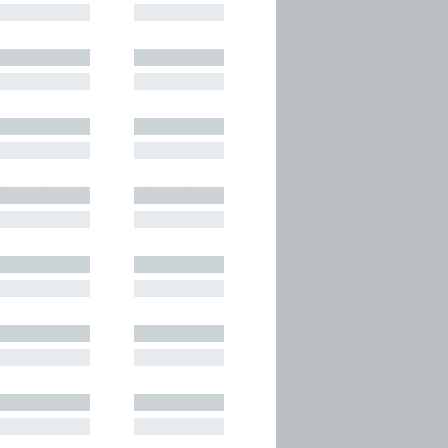
█████████
█████████
█████████
█████████
█████████
█████████
█████████
█████████
█████████
█████████
█████████
█████████
█████████
█████████
█████████
█████████
█████████
█████████
█████████
█████████
█████████
█████████
█████████
█████████
█████████
█████████