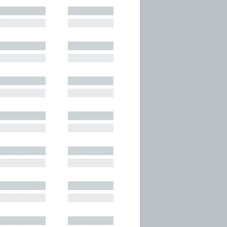
█████████
█████████
█████████
█████████
█████████
█████████
█████████
█████████
█████████
█████████
█████████
█████████
█████████
█████████
█████████
█████████
█████████
█████████
█████████
█████████
█████████
█████████
█████████
█████████
█████████
█████████