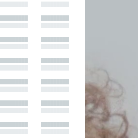
█████████
█████████
█████████
█████████
█████████
█████████
█████████
█████████
█████████
█████████
█████████
█████████
█████████
█████████
█████████
█████████
█████████
█████████
█████████
█████████
█████████
█████████
█████████
█████████
█████████
█████████