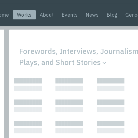
ome
Works
About
Events
News
Blog
Geno
Forewords, Interviews, Journalis
Plays, and Short Stories
All
Nonfic
█████████
█████████
█████████
Bibliophilic
Novel
█████████
█████████
█████████
Columns
Other
Forewords
Perfo
█████████
█████████
█████████
Interviews
Period
█████████
█████████
█████████
Journalism
Plays
Kasimir
Short 
█████████
█████████
█████████
█████████
█████████
█████████