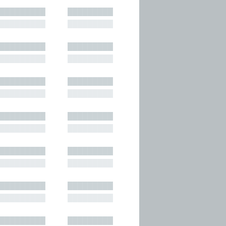
█████████
█████████
█████████
█████████
█████████
█████████
█████████
█████████
█████████
█████████
█████████
█████████
█████████
█████████
█████████
█████████
█████████
█████████
█████████
█████████
█████████
█████████
█████████
█████████
█████████
█████████