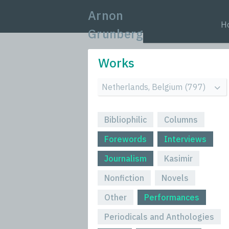
Arnon
H
Grunberg
Works
Bibliophilic
Columns
Forewords
Interviews
Journalism
Kasimir
Nonfiction
Novels
Other
Performances
Periodicals and Anthologies