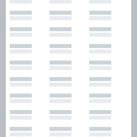
█████████
█████████
█████████
█████████
█████████
█████████
█████████
█████████
█████████
█████████
█████████
█████████
█████████
█████████
█████████
█████████
█████████
█████████
█████████
█████████
█████████
█████████
█████████
█████████
█████████
█████████
█████████
█████████
█████████
█████████
█████████
█████████
█████████
█████████
█████████
█████████
█████████
█████████
█████████
█████████
█████████
█████████
█████████
█████████
█████████
█████████
█████████
█████████
█████████
█████████
█████████