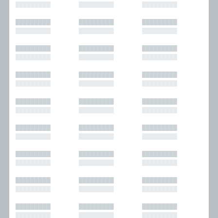
█████████
█████████
█████████
█████████
█████████
█████████
█████████
█████████
█████████
█████████
█████████
█████████
█████████
█████████
█████████
█████████
█████████
█████████
█████████
█████████
█████████
█████████
█████████
█████████
█████████
█████████
█████████
█████████
█████████
█████████
█████████
█████████
█████████
█████████
█████████
█████████
█████████
█████████
█████████
█████████
█████████
█████████
█████████
█████████
█████████
█████████
█████████
█████████
█████████
█████████
█████████