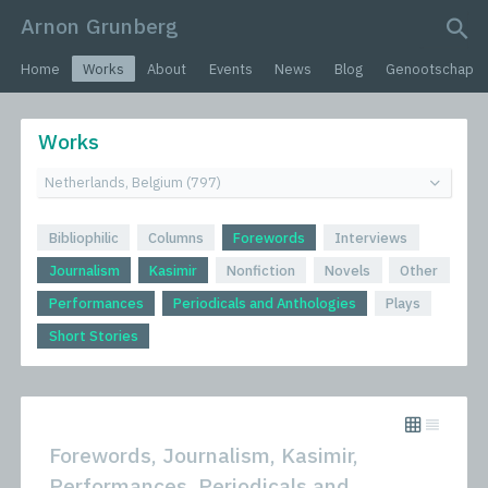
Arnon Grunberg
search query
Home
Works
About
Events
News
Blog
Genootschap
Works
Bibliophilic
Columns
Forewords
Interviews
Journalism
Kasimir
Nonfiction
Novels
Other
Performances
Periodicals and Anthologies
Plays
Short Stories
Forewords, Journalism, Kasimir,
Performances, Periodicals and