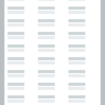
█████████
█████████
█████████
█████████
█████████
█████████
█████████
█████████
█████████
█████████
█████████
█████████
█████████
█████████
█████████
█████████
█████████
█████████
█████████
█████████
█████████
█████████
█████████
█████████
█████████
█████████
█████████
█████████
█████████
█████████
█████████
█████████
█████████
█████████
█████████
█████████
█████████
█████████
█████████
█████████
█████████
█████████
█████████
█████████
█████████
█████████
█████████
█████████