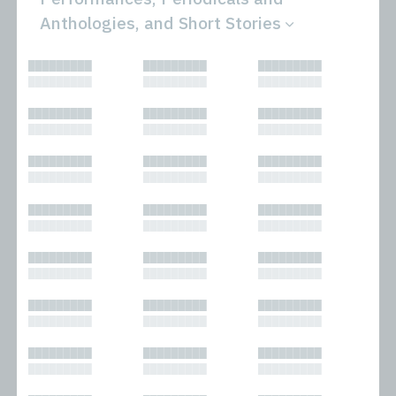
Anthologies, and Short Stories
All
Novels
█████████
█████████
█████████
Bibliophilic
Other
█████████
█████████
█████████
Columns
Performances
Forewords
Periodicals and
█████████
█████████
█████████
Interviews
Anthologies
█████████
█████████
█████████
Journalism
Plays
Kasimir
Short Stories
█████████
█████████
█████████
Nonfiction
█████████
█████████
█████████
█████████
█████████
█████████
█████████
█████████
█████████
█████████
█████████
█████████
█████████
█████████
█████████
█████████
█████████
█████████
█████████
█████████
█████████
█████████
█████████
█████████
█████████
█████████
█████████