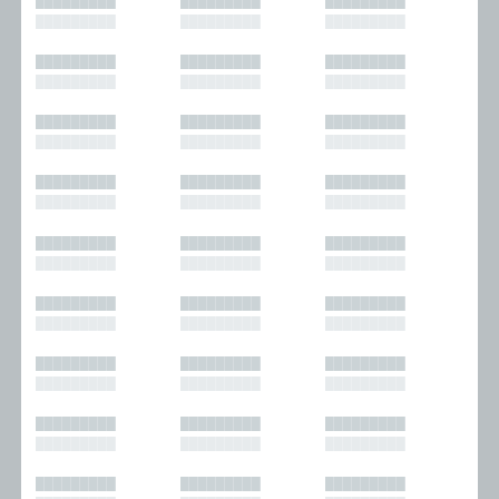
█████████
█████████
█████████
█████████
█████████
█████████
█████████
█████████
█████████
█████████
█████████
█████████
█████████
█████████
█████████
█████████
█████████
█████████
█████████
█████████
█████████
█████████
█████████
█████████
█████████
█████████
█████████
█████████
█████████
█████████
█████████
█████████
█████████
█████████
█████████
█████████
█████████
█████████
█████████
█████████
█████████
█████████
█████████
█████████
█████████
█████████
█████████
█████████
█████████
█████████
█████████