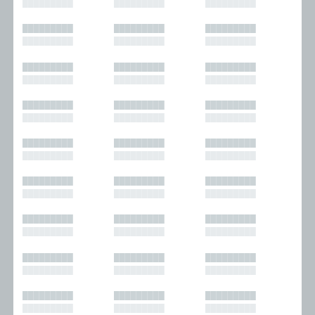
█████████
█████████
█████████
█████████
█████████
█████████
█████████
█████████
█████████
█████████
█████████
█████████
█████████
█████████
█████████
█████████
█████████
█████████
█████████
█████████
█████████
█████████
█████████
█████████
█████████
█████████
█████████
█████████
█████████
█████████
█████████
█████████
█████████
█████████
█████████
█████████
█████████
█████████
█████████
█████████
█████████
█████████
█████████
█████████
█████████
█████████
█████████
█████████
█████████
█████████
█████████