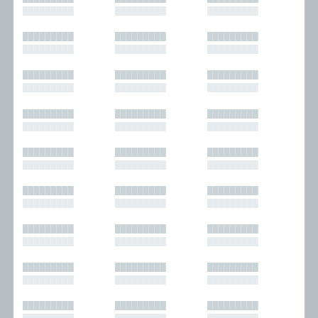
█████████
█████████
█████████
█████████
█████████
█████████
█████████
█████████
█████████
█████████
█████████
█████████
█████████
█████████
█████████
█████████
█████████
█████████
█████████
█████████
█████████
█████████
█████████
█████████
█████████
█████████
█████████
█████████
█████████
█████████
█████████
█████████
█████████
█████████
█████████
█████████
█████████
█████████
█████████
█████████
█████████
█████████
█████████
█████████
█████████
█████████
█████████
█████████