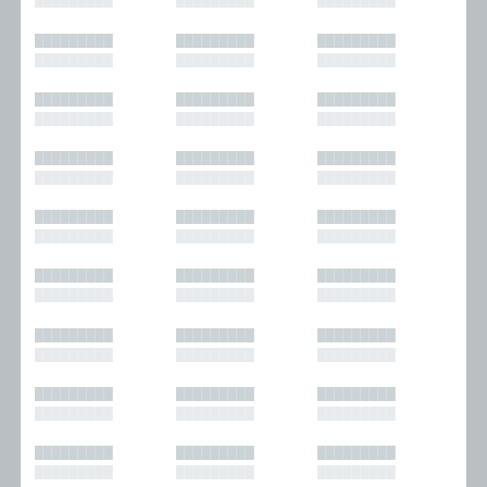
█████████
█████████
█████████
█████████
█████████
█████████
█████████
█████████
█████████
█████████
█████████
█████████
█████████
█████████
█████████
█████████
█████████
█████████
█████████
█████████
█████████
█████████
█████████
█████████
█████████
█████████
█████████
█████████
█████████
█████████
█████████
█████████
█████████
█████████
█████████
█████████
█████████
█████████
█████████
█████████
█████████
█████████
█████████
█████████
█████████
█████████
█████████
█████████
█████████
█████████
█████████