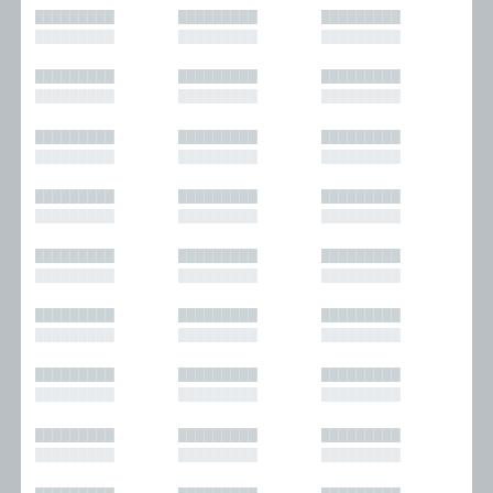
█████████
█████████
█████████
█████████
█████████
█████████
█████████
█████████
█████████
█████████
█████████
█████████
█████████
█████████
█████████
█████████
█████████
█████████
█████████
█████████
█████████
█████████
█████████
█████████
█████████
█████████
█████████
█████████
█████████
█████████
█████████
█████████
█████████
█████████
█████████
█████████
█████████
█████████
█████████
█████████
█████████
█████████
█████████
█████████
█████████
█████████
█████████
█████████