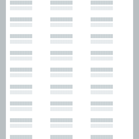
█████████
█████████
█████████
█████████
█████████
█████████
█████████
█████████
█████████
█████████
█████████
█████████
█████████
█████████
█████████
█████████
█████████
█████████
█████████
█████████
█████████
█████████
█████████
█████████
█████████
█████████
█████████
█████████
█████████
█████████
█████████
█████████
█████████
█████████
█████████
█████████
█████████
█████████
█████████
█████████
█████████
█████████
█████████
█████████
█████████
█████████
█████████
█████████
█████████
█████████
█████████