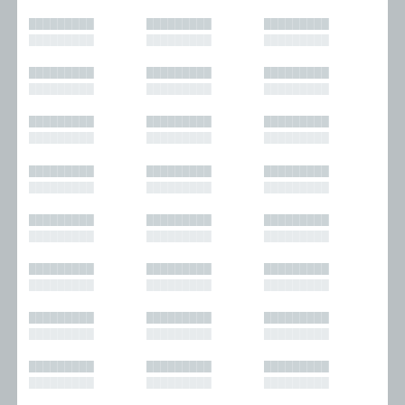
█████████
█████████
█████████
█████████
█████████
█████████
█████████
█████████
█████████
█████████
█████████
█████████
█████████
█████████
█████████
█████████
█████████
█████████
█████████
█████████
█████████
█████████
█████████
█████████
█████████
█████████
█████████
█████████
█████████
█████████
█████████
█████████
█████████
█████████
█████████
█████████
█████████
█████████
█████████
█████████
█████████
█████████
█████████
█████████
█████████
█████████
█████████
█████████