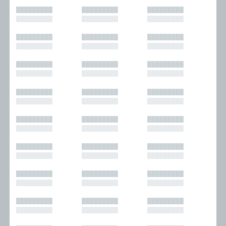
█████████
█████████
█████████
█████████
█████████
█████████
█████████
█████████
█████████
█████████
█████████
█████████
█████████
█████████
█████████
█████████
█████████
█████████
█████████
█████████
█████████
█████████
█████████
█████████
█████████
█████████
█████████
█████████
█████████
█████████
█████████
█████████
█████████
█████████
█████████
█████████
█████████
█████████
█████████
█████████
█████████
█████████
█████████
█████████
█████████
█████████
█████████
█████████