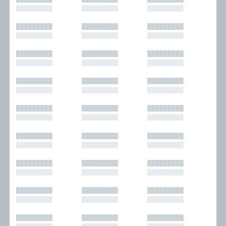
█████████
█████████
█████████
█████████
█████████
█████████
█████████
█████████
█████████
█████████
█████████
█████████
█████████
█████████
█████████
█████████
█████████
█████████
█████████
█████████
█████████
█████████
█████████
█████████
█████████
█████████
█████████
█████████
█████████
█████████
█████████
█████████
█████████
█████████
█████████
█████████
█████████
█████████
█████████
█████████
█████████
█████████
█████████
█████████
█████████
█████████
█████████
█████████