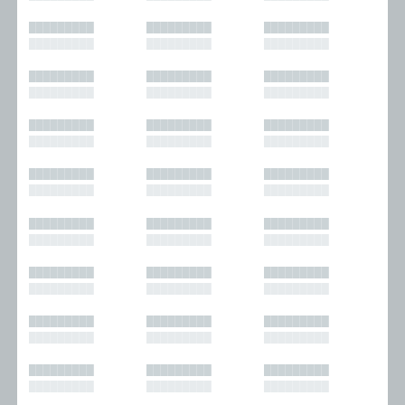
█████████
█████████
█████████
█████████
█████████
█████████
█████████
█████████
█████████
█████████
█████████
█████████
█████████
█████████
█████████
█████████
█████████
█████████
█████████
█████████
█████████
█████████
█████████
█████████
█████████
█████████
█████████
█████████
█████████
█████████
█████████
█████████
█████████
█████████
█████████
█████████
█████████
█████████
█████████
█████████
█████████
█████████
█████████
█████████
█████████
█████████
█████████
█████████