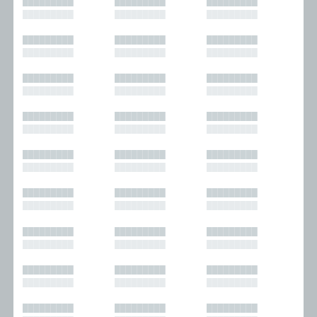
█████████
█████████
█████████
█████████
█████████
█████████
█████████
█████████
█████████
█████████
█████████
█████████
█████████
█████████
█████████
█████████
█████████
█████████
█████████
█████████
█████████
█████████
█████████
█████████
█████████
█████████
█████████
█████████
█████████
█████████
█████████
█████████
█████████
█████████
█████████
█████████
█████████
█████████
█████████
█████████
█████████
█████████
█████████
█████████
█████████
█████████
█████████
█████████
█████████
█████████
█████████