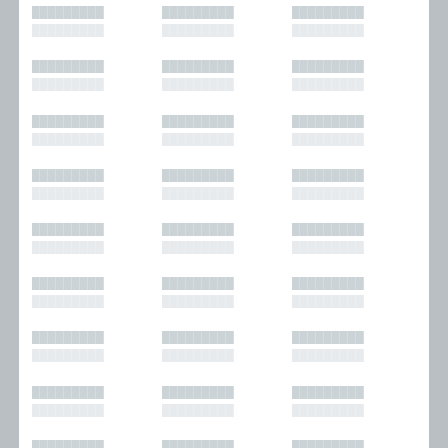
█████████
█████████
█████████
█████████
█████████
█████████
█████████
█████████
█████████
█████████
█████████
█████████
█████████
█████████
█████████
█████████
█████████
█████████
█████████
█████████
█████████
█████████
█████████
█████████
█████████
█████████
█████████
█████████
█████████
█████████
█████████
█████████
█████████
█████████
█████████
█████████
█████████
█████████
█████████
█████████
█████████
█████████
█████████
█████████
█████████
█████████
█████████
█████████
█████████
█████████
█████████