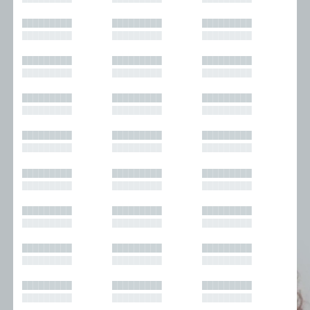
█████████
█████████
█████████
█████████
█████████
█████████
█████████
█████████
█████████
█████████
█████████
█████████
█████████
█████████
█████████
█████████
█████████
█████████
█████████
█████████
█████████
█████████
█████████
█████████
█████████
█████████
█████████
█████████
█████████
█████████
█████████
█████████
█████████
█████████
█████████
█████████
█████████
█████████
█████████
█████████
█████████
█████████
█████████
█████████
█████████
█████████
█████████
█████████