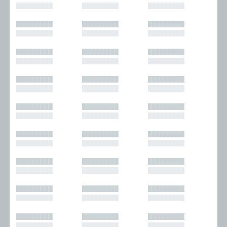
█████████
█████████
█████████
█████████
█████████
█████████
█████████
█████████
█████████
█████████
█████████
█████████
█████████
█████████
█████████
█████████
█████████
█████████
█████████
█████████
█████████
█████████
█████████
█████████
█████████
█████████
█████████
█████████
█████████
█████████
█████████
█████████
█████████
█████████
█████████
█████████
█████████
█████████
█████████
█████████
█████████
█████████
█████████
█████████
█████████
█████████
█████████
█████████
█████████
█████████
█████████