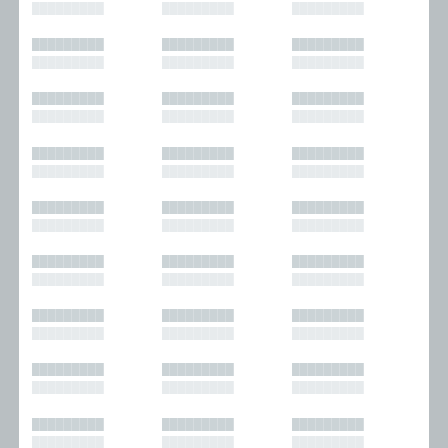
█████████
█████████
█████████
█████████
█████████
█████████
█████████
█████████
█████████
█████████
█████████
█████████
█████████
█████████
█████████
█████████
█████████
█████████
█████████
█████████
█████████
█████████
█████████
█████████
█████████
█████████
█████████
█████████
█████████
█████████
█████████
█████████
█████████
█████████
█████████
█████████
█████████
█████████
█████████
█████████
█████████
█████████
█████████
█████████
█████████
█████████
█████████
█████████
█████████
█████████
█████████