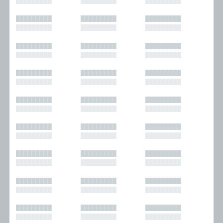
█████████
█████████
█████████
█████████
█████████
█████████
█████████
█████████
█████████
█████████
█████████
█████████
█████████
█████████
█████████
█████████
█████████
█████████
█████████
█████████
█████████
█████████
█████████
█████████
█████████
█████████
█████████
█████████
█████████
█████████
█████████
█████████
█████████
█████████
█████████
█████████
█████████
█████████
█████████
█████████
█████████
█████████
█████████
█████████
█████████
█████████
█████████
█████████
█████████
█████████
█████████