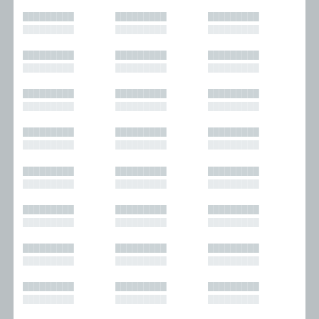
█████████
█████████
█████████
█████████
█████████
█████████
█████████
█████████
█████████
█████████
█████████
█████████
█████████
█████████
█████████
█████████
█████████
█████████
█████████
█████████
█████████
█████████
█████████
█████████
█████████
█████████
█████████
█████████
█████████
█████████
█████████
█████████
█████████
█████████
█████████
█████████
█████████
█████████
█████████
█████████
█████████
█████████
█████████
█████████
█████████
█████████
█████████
█████████