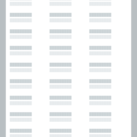
█████████
█████████
█████████
█████████
█████████
█████████
█████████
█████████
█████████
█████████
█████████
█████████
█████████
█████████
█████████
█████████
█████████
█████████
█████████
█████████
█████████
█████████
█████████
█████████
█████████
█████████
█████████
█████████
█████████
█████████
█████████
█████████
█████████
█████████
█████████
█████████
█████████
█████████
█████████
█████████
█████████
█████████
█████████
█████████
█████████
█████████
█████████
█████████
█████████
█████████
█████████