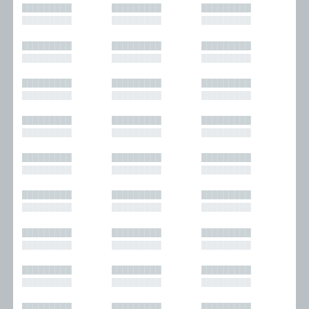
█████████
█████████
█████████
█████████
█████████
█████████
█████████
█████████
█████████
█████████
█████████
█████████
█████████
█████████
█████████
█████████
█████████
█████████
█████████
█████████
█████████
█████████
█████████
█████████
█████████
█████████
█████████
█████████
█████████
█████████
█████████
█████████
█████████
█████████
█████████
█████████
█████████
█████████
█████████
█████████
█████████
█████████
█████████
█████████
█████████
█████████
█████████
█████████
█████████
█████████
█████████