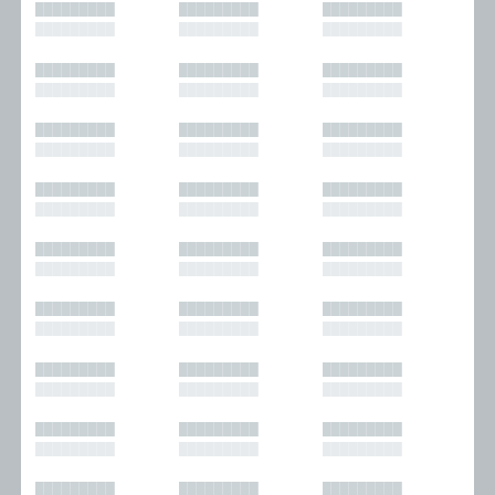
█████████
█████████
█████████
█████████
█████████
█████████
█████████
█████████
█████████
█████████
█████████
█████████
█████████
█████████
█████████
█████████
█████████
█████████
█████████
█████████
█████████
█████████
█████████
█████████
█████████
█████████
█████████
█████████
█████████
█████████
█████████
█████████
█████████
█████████
█████████
█████████
█████████
█████████
█████████
█████████
█████████
█████████
█████████
█████████
█████████
█████████
█████████
█████████
█████████
█████████
█████████