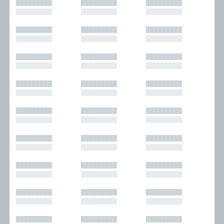
█████████
█████████
█████████
█████████
█████████
█████████
█████████
█████████
█████████
█████████
█████████
█████████
█████████
█████████
█████████
█████████
█████████
█████████
█████████
█████████
█████████
█████████
█████████
█████████
█████████
█████████
█████████
█████████
█████████
█████████
█████████
█████████
█████████
█████████
█████████
█████████
█████████
█████████
█████████
█████████
█████████
█████████
█████████
█████████
█████████
█████████
█████████
█████████
█████████
█████████
█████████