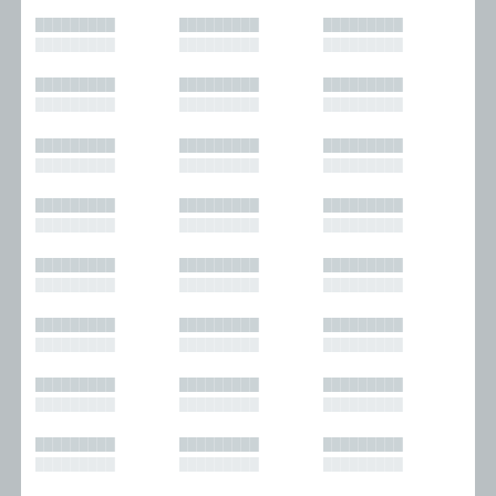
█████████
█████████
█████████
█████████
█████████
█████████
█████████
█████████
█████████
█████████
█████████
█████████
█████████
█████████
█████████
█████████
█████████
█████████
█████████
█████████
█████████
█████████
█████████
█████████
█████████
█████████
█████████
█████████
█████████
█████████
█████████
█████████
█████████
█████████
█████████
█████████
█████████
█████████
█████████
█████████
█████████
█████████
█████████
█████████
█████████
█████████
█████████
█████████