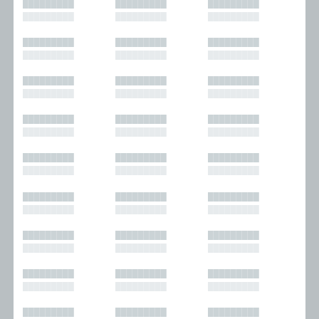
█████████
█████████
█████████
█████████
█████████
█████████
█████████
█████████
█████████
█████████
█████████
█████████
█████████
█████████
█████████
█████████
█████████
█████████
█████████
█████████
█████████
█████████
█████████
█████████
█████████
█████████
█████████
█████████
█████████
█████████
█████████
█████████
█████████
█████████
█████████
█████████
█████████
█████████
█████████
█████████
█████████
█████████
█████████
█████████
█████████
█████████
█████████
█████████
█████████
█████████
█████████