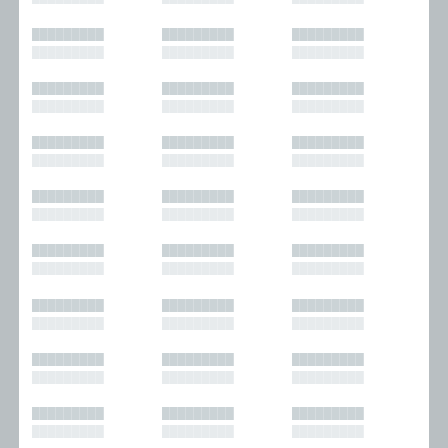
█████████
█████████
█████████
█████████
█████████
█████████
█████████
█████████
█████████
█████████
█████████
█████████
█████████
█████████
█████████
█████████
█████████
█████████
█████████
█████████
█████████
█████████
█████████
█████████
█████████
█████████
█████████
█████████
█████████
█████████
█████████
█████████
█████████
█████████
█████████
█████████
█████████
█████████
█████████
█████████
█████████
█████████
█████████
█████████
█████████
█████████
█████████
█████████