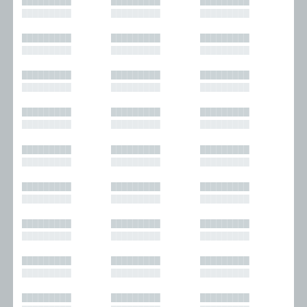
█████████
█████████
█████████
█████████
█████████
█████████
█████████
█████████
█████████
█████████
█████████
█████████
█████████
█████████
█████████
█████████
█████████
█████████
█████████
█████████
█████████
█████████
█████████
█████████
█████████
█████████
█████████
█████████
█████████
█████████
█████████
█████████
█████████
█████████
█████████
█████████
█████████
█████████
█████████
█████████
█████████
█████████
█████████
█████████
█████████
█████████
█████████
█████████
█████████
█████████
█████████