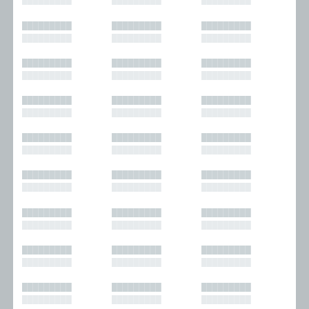
█████████
█████████
█████████
█████████
█████████
█████████
█████████
█████████
█████████
█████████
█████████
█████████
█████████
█████████
█████████
█████████
█████████
█████████
█████████
█████████
█████████
█████████
█████████
█████████
█████████
█████████
█████████
█████████
█████████
█████████
█████████
█████████
█████████
█████████
█████████
█████████
█████████
█████████
█████████
█████████
█████████
█████████
█████████
█████████
█████████
█████████
█████████
█████████
█████████
█████████
█████████