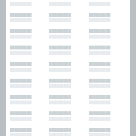
█████████
█████████
█████████
█████████
█████████
█████████
█████████
█████████
█████████
█████████
█████████
█████████
█████████
█████████
█████████
█████████
█████████
█████████
█████████
█████████
█████████
█████████
█████████
█████████
█████████
█████████
█████████
█████████
█████████
█████████
█████████
█████████
█████████
█████████
█████████
█████████
█████████
█████████
█████████
█████████
█████████
█████████
█████████
█████████
█████████
█████████
█████████
█████████
█████████
█████████
█████████