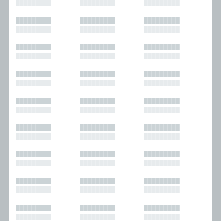
█████████
█████████
█████████
█████████
█████████
█████████
█████████
█████████
█████████
█████████
█████████
█████████
█████████
█████████
█████████
█████████
█████████
█████████
█████████
█████████
█████████
█████████
█████████
█████████
█████████
█████████
█████████
█████████
█████████
█████████
█████████
█████████
█████████
█████████
█████████
█████████
█████████
█████████
█████████
█████████
█████████
█████████
█████████
█████████
█████████
█████████
█████████
█████████
█████████
█████████
█████████