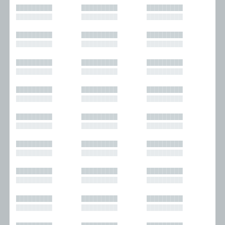
█████████
█████████
█████████
█████████
█████████
█████████
█████████
█████████
█████████
█████████
█████████
█████████
█████████
█████████
█████████
█████████
█████████
█████████
█████████
█████████
█████████
█████████
█████████
█████████
█████████
█████████
█████████
█████████
█████████
█████████
█████████
█████████
█████████
█████████
█████████
█████████
█████████
█████████
█████████
█████████
█████████
█████████
█████████
█████████
█████████
█████████
█████████
█████████