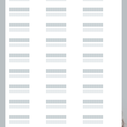
█████████
█████████
█████████
█████████
█████████
█████████
█████████
█████████
█████████
█████████
█████████
█████████
█████████
█████████
█████████
█████████
█████████
█████████
█████████
█████████
█████████
█████████
█████████
█████████
█████████
█████████
█████████
█████████
█████████
█████████
█████████
█████████
█████████
█████████
█████████
█████████
█████████
█████████
█████████
█████████
█████████
█████████
█████████
█████████
█████████
█████████
█████████
█████████