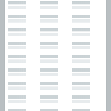
█████████
█████████
█████████
█████████
█████████
█████████
█████████
█████████
█████████
█████████
█████████
█████████
█████████
█████████
█████████
█████████
█████████
█████████
█████████
█████████
█████████
█████████
█████████
█████████
█████████
█████████
█████████
█████████
█████████
█████████
█████████
█████████
█████████
█████████
█████████
█████████
█████████
█████████
█████████
█████████
█████████
█████████
█████████
█████████
█████████
█████████
█████████
█████████
█████████
█████████
█████████