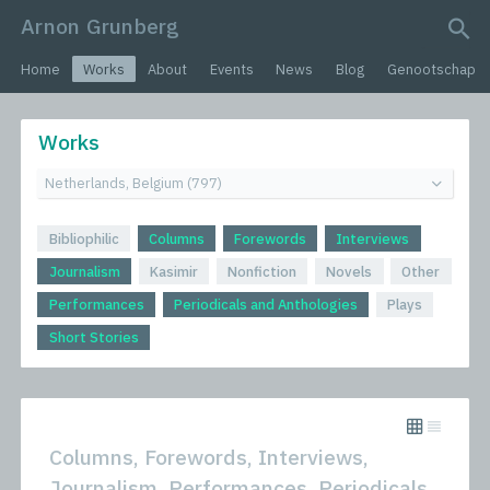
Arnon Grunberg
search query
Home
Works
About
Events
News
Blog
Genootschap
Works
Bibliophilic
Columns
Forewords
Interviews
Journalism
Kasimir
Nonfiction
Novels
Other
Performances
Periodicals and Anthologies
Plays
Short Stories
Columns, Forewords, Interviews,
Journalism, Performances, Periodicals