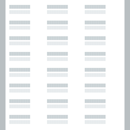
█████████
█████████
█████████
█████████
█████████
█████████
█████████
█████████
█████████
█████████
█████████
█████████
█████████
█████████
█████████
█████████
█████████
█████████
█████████
█████████
█████████
█████████
█████████
█████████
█████████
█████████
█████████
█████████
█████████
█████████
█████████
█████████
█████████
█████████
█████████
█████████
█████████
█████████
█████████
█████████
█████████
█████████
█████████
█████████
█████████
█████████
█████████
█████████