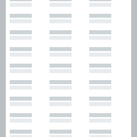
█████████
█████████
█████████
█████████
█████████
█████████
█████████
█████████
█████████
█████████
█████████
█████████
█████████
█████████
█████████
█████████
█████████
█████████
█████████
█████████
█████████
█████████
█████████
█████████
█████████
█████████
█████████
█████████
█████████
█████████
█████████
█████████
█████████
█████████
█████████
█████████
█████████
█████████
█████████
█████████
█████████
█████████
█████████
█████████
█████████
█████████
█████████
█████████