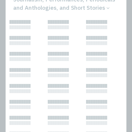
and Anthologies, and Short Stories
All
Novels
█████████
█████████
█████████
Bibliophilic
Other
█████████
█████████
█████████
Columns
Performances
Forewords
Periodicals and
█████████
█████████
█████████
Interviews
Anthologies
█████████
█████████
█████████
Journalism
Plays
Kasimir
Short Stories
█████████
█████████
█████████
Nonfiction
█████████
█████████
█████████
█████████
█████████
█████████
█████████
█████████
█████████
█████████
█████████
█████████
█████████
█████████
█████████
█████████
█████████
█████████
█████████
█████████
█████████
█████████
█████████
█████████
█████████
█████████
█████████