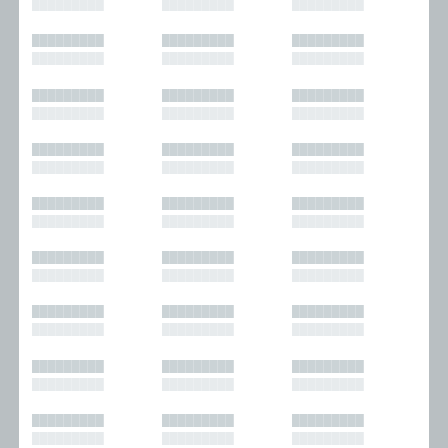
█████████
█████████
█████████
█████████
█████████
█████████
█████████
█████████
█████████
█████████
█████████
█████████
█████████
█████████
█████████
█████████
█████████
█████████
█████████
█████████
█████████
█████████
█████████
█████████
█████████
█████████
█████████
█████████
█████████
█████████
█████████
█████████
█████████
█████████
█████████
█████████
█████████
█████████
█████████
█████████
█████████
█████████
█████████
█████████
█████████
█████████
█████████
█████████
█████████
█████████
█████████