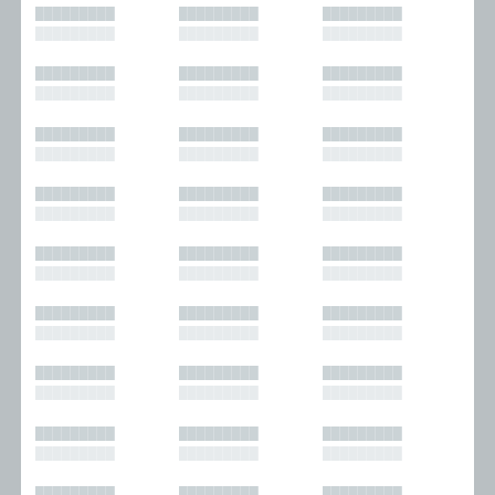
█████████
█████████
█████████
█████████
█████████
█████████
█████████
█████████
█████████
█████████
█████████
█████████
█████████
█████████
█████████
█████████
█████████
█████████
█████████
█████████
█████████
█████████
█████████
█████████
█████████
█████████
█████████
█████████
█████████
█████████
█████████
█████████
█████████
█████████
█████████
█████████
█████████
█████████
█████████
█████████
█████████
█████████
█████████
█████████
█████████
█████████
█████████
█████████
█████████
█████████
█████████