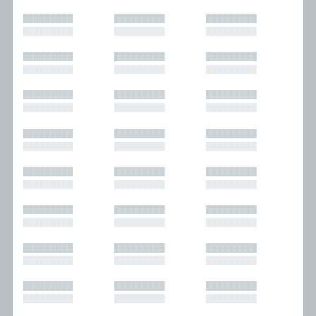
█████████
█████████
█████████
█████████
█████████
█████████
█████████
█████████
█████████
█████████
█████████
█████████
█████████
█████████
█████████
█████████
█████████
█████████
█████████
█████████
█████████
█████████
█████████
█████████
█████████
█████████
█████████
█████████
█████████
█████████
█████████
█████████
█████████
█████████
█████████
█████████
█████████
█████████
█████████
█████████
█████████
█████████
█████████
█████████
█████████
█████████
█████████
█████████