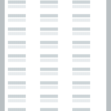
█████████
█████████
█████████
█████████
█████████
█████████
█████████
█████████
█████████
█████████
█████████
█████████
█████████
█████████
█████████
█████████
█████████
█████████
█████████
█████████
█████████
█████████
█████████
█████████
█████████
█████████
█████████
█████████
█████████
█████████
█████████
█████████
█████████
█████████
█████████
█████████
█████████
█████████
█████████
█████████
█████████
█████████
█████████
█████████
█████████
█████████
█████████
█████████
█████████
█████████
█████████