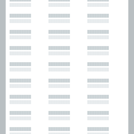
█████████
█████████
█████████
█████████
█████████
█████████
█████████
█████████
█████████
█████████
█████████
█████████
█████████
█████████
█████████
█████████
█████████
█████████
█████████
█████████
█████████
█████████
█████████
█████████
█████████
█████████
█████████
█████████
█████████
█████████
█████████
█████████
█████████
█████████
█████████
█████████
█████████
█████████
█████████
█████████
█████████
█████████
█████████
█████████
█████████
█████████
█████████
█████████