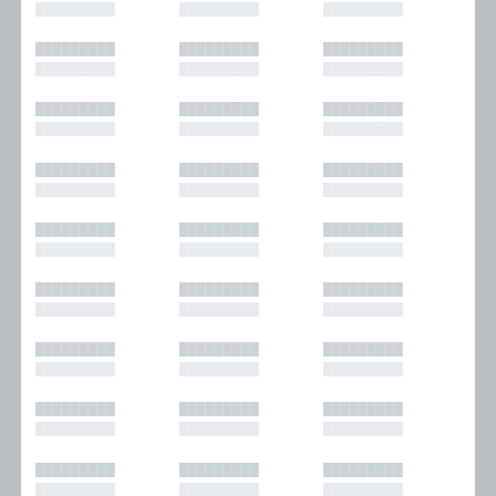
█████████
█████████
█████████
█████████
█████████
█████████
█████████
█████████
█████████
█████████
█████████
█████████
█████████
█████████
█████████
█████████
█████████
█████████
█████████
█████████
█████████
█████████
█████████
█████████
█████████
█████████
█████████
█████████
█████████
█████████
█████████
█████████
█████████
█████████
█████████
█████████
█████████
█████████
█████████
█████████
█████████
█████████
█████████
█████████
█████████
█████████
█████████
█████████
█████████
█████████
█████████