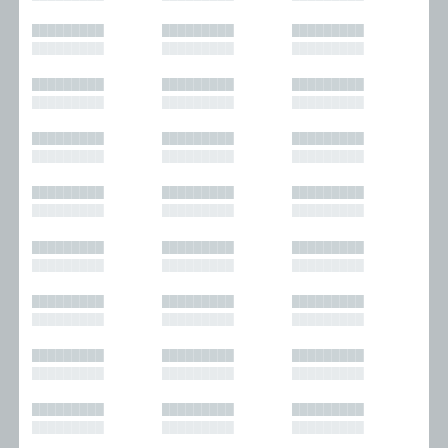
█████████
█████████
█████████
█████████
█████████
█████████
█████████
█████████
█████████
█████████
█████████
█████████
█████████
█████████
█████████
█████████
█████████
█████████
█████████
█████████
█████████
█████████
█████████
█████████
█████████
█████████
█████████
█████████
█████████
█████████
█████████
█████████
█████████
█████████
█████████
█████████
█████████
█████████
█████████
█████████
█████████
█████████
█████████
█████████
█████████
█████████
█████████
█████████