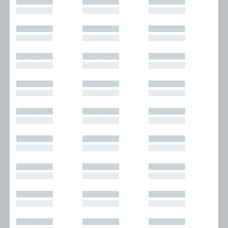
█████████
█████████
█████████
█████████
█████████
█████████
█████████
█████████
█████████
█████████
█████████
█████████
█████████
█████████
█████████
█████████
█████████
█████████
█████████
█████████
█████████
█████████
█████████
█████████
█████████
█████████
█████████
█████████
█████████
█████████
█████████
█████████
█████████
█████████
█████████
█████████
█████████
█████████
█████████
█████████
█████████
█████████
█████████
█████████
█████████
█████████
█████████
█████████
█████████
█████████
█████████