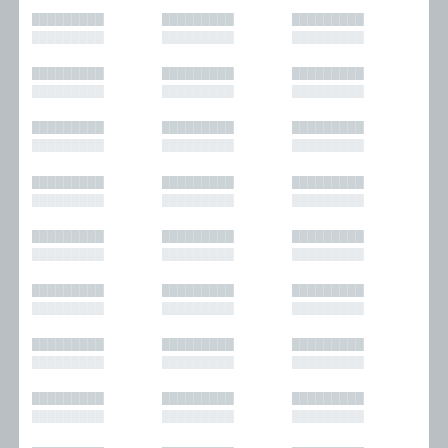
█████████
█████████
█████████
█████████
█████████
█████████
█████████
█████████
█████████
█████████
█████████
█████████
█████████
█████████
█████████
█████████
█████████
█████████
█████████
█████████
█████████
█████████
█████████
█████████
█████████
█████████
█████████
█████████
█████████
█████████
█████████
█████████
█████████
█████████
█████████
█████████
█████████
█████████
█████████
█████████
█████████
█████████
█████████
█████████
█████████
█████████
█████████
█████████