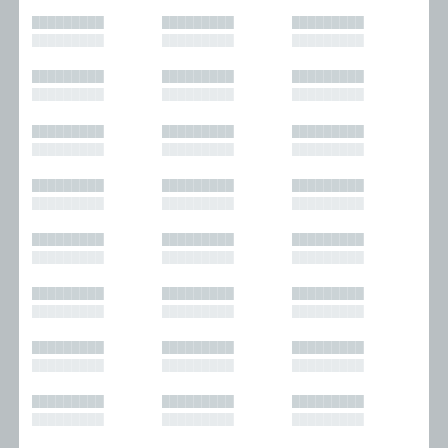
█████████
█████████
█████████
█████████
█████████
█████████
█████████
█████████
█████████
█████████
█████████
█████████
█████████
█████████
█████████
█████████
█████████
█████████
█████████
█████████
█████████
█████████
█████████
█████████
█████████
█████████
█████████
█████████
█████████
█████████
█████████
█████████
█████████
█████████
█████████
█████████
█████████
█████████
█████████
█████████
█████████
█████████
█████████
█████████
█████████
█████████
█████████
█████████