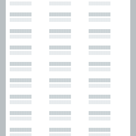
█████████
█████████
█████████
█████████
█████████
█████████
█████████
█████████
█████████
█████████
█████████
█████████
█████████
█████████
█████████
█████████
█████████
█████████
█████████
█████████
█████████
█████████
█████████
█████████
█████████
█████████
█████████
█████████
█████████
█████████
█████████
█████████
█████████
█████████
█████████
█████████
█████████
█████████
█████████
█████████
█████████
█████████
█████████
█████████
█████████
█████████
█████████
█████████
█████████
█████████
█████████