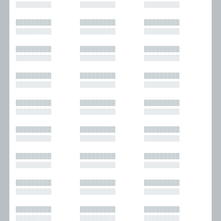
█████████
█████████
█████████
█████████
█████████
█████████
█████████
█████████
█████████
█████████
█████████
█████████
█████████
█████████
█████████
█████████
█████████
█████████
█████████
█████████
█████████
█████████
█████████
█████████
█████████
█████████
█████████
█████████
█████████
█████████
█████████
█████████
█████████
█████████
█████████
█████████
█████████
█████████
█████████
█████████
█████████
█████████
█████████
█████████
█████████
█████████
█████████
█████████
█████████
█████████
█████████