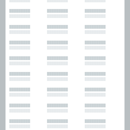
█████████
█████████
█████████
█████████
█████████
█████████
█████████
█████████
█████████
█████████
█████████
█████████
█████████
█████████
█████████
█████████
█████████
█████████
█████████
█████████
█████████
█████████
█████████
█████████
█████████
█████████
█████████
█████████
█████████
█████████
█████████
█████████
█████████
█████████
█████████
█████████
█████████
█████████
█████████
█████████
█████████
█████████
█████████
█████████
█████████
█████████
█████████
█████████
█████████
█████████
█████████