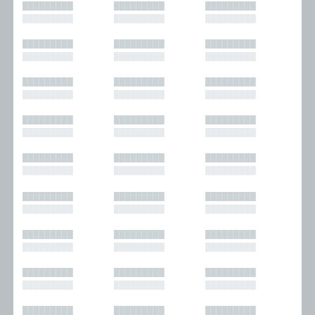
█████████
█████████
█████████
█████████
█████████
█████████
█████████
█████████
█████████
█████████
█████████
█████████
█████████
█████████
█████████
█████████
█████████
█████████
█████████
█████████
█████████
█████████
█████████
█████████
█████████
█████████
█████████
█████████
█████████
█████████
█████████
█████████
█████████
█████████
█████████
█████████
█████████
█████████
█████████
█████████
█████████
█████████
█████████
█████████
█████████
█████████
█████████
█████████
█████████
█████████
█████████