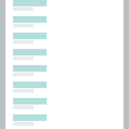
█████████
█████████
█████████
█████████
█████████
█████████
█████████
█████████
█████████
█████████
█████████
█████████
█████████
█████████
█████████
█████████