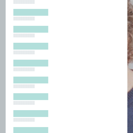
█████████
█████████
█████████
█████████
█████████
█████████
█████████
█████████
█████████
█████████
█████████
█████████
█████████
█████████
█████████
█████████