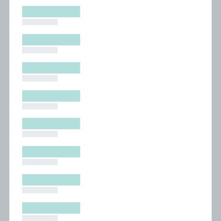
█████████
█████████
█████████
█████████
█████████
█████████
█████████
█████████
█████████
█████████
█████████
█████████
█████████
█████████
█████████
█████████