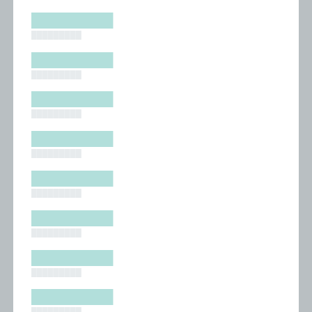
█████████
█████████
█████████
█████████
█████████
█████████
█████████
█████████
█████████
█████████
█████████
█████████
█████████
█████████
█████████
█████████