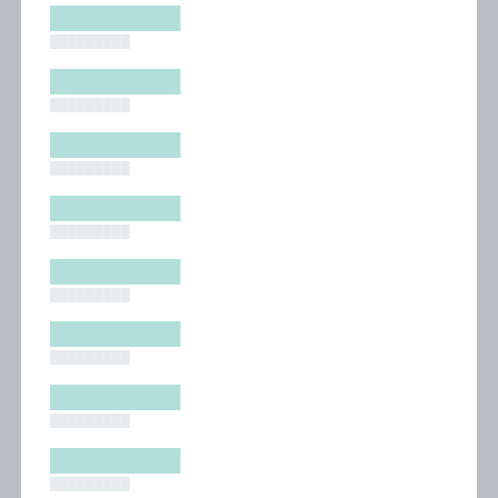
█████████
█████████
█████████
█████████
█████████
█████████
█████████
█████████
█████████
█████████
█████████
█████████
█████████
█████████
█████████
█████████