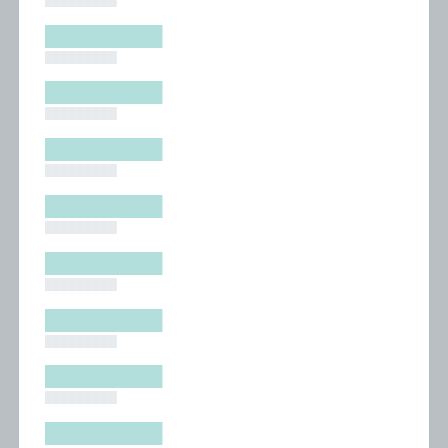
█████████
█████████
█████████
█████████
█████████
█████████
█████████
█████████
█████████
█████████
█████████
█████████
█████████
█████████
█████████