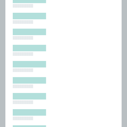
█████████
█████████
█████████
█████████
█████████
█████████
█████████
█████████
█████████
█████████
█████████
█████████
█████████
█████████
█████████