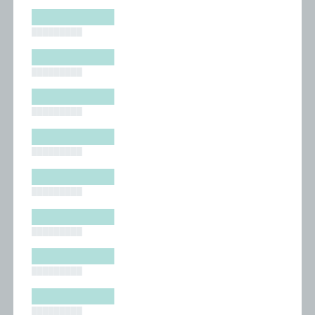
█████████
█████████
█████████
█████████
█████████
█████████
█████████
█████████
█████████
█████████
█████████
█████████
█████████
█████████
█████████
█████████