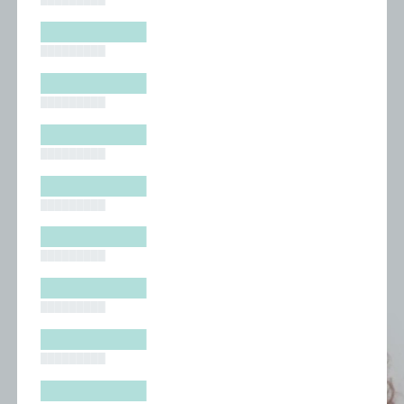
█████████
█████████
█████████
█████████
█████████
█████████
█████████
█████████
█████████
█████████
█████████
█████████
█████████
█████████
█████████