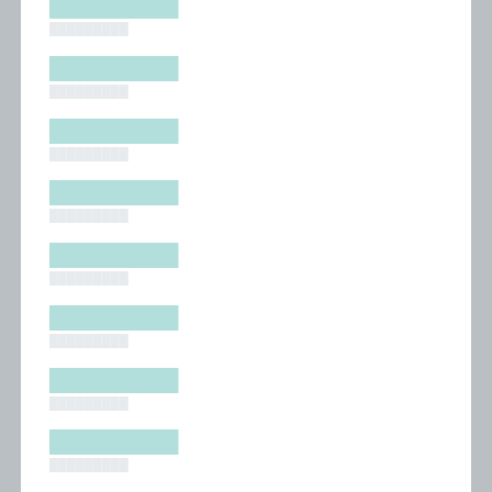
█████████
█████████
█████████
█████████
█████████
█████████
█████████
█████████
█████████
█████████
█████████
█████████
█████████
█████████
█████████
█████████