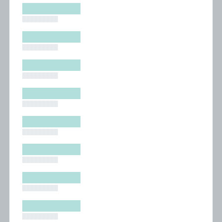
█████████
█████████
█████████
█████████
█████████
█████████
█████████
█████████
█████████
█████████
█████████
█████████
█████████
█████████
█████████
█████████