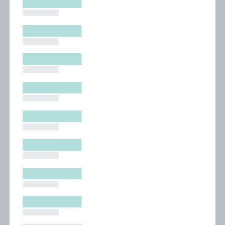
█████████
█████████
█████████
█████████
█████████
█████████
█████████
█████████
█████████
█████████
█████████
█████████
█████████
█████████
█████████
█████████