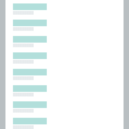
█████████
█████████
█████████
█████████
█████████
█████████
█████████
█████████
█████████
█████████
█████████
█████████
█████████
█████████
█████████
█████████