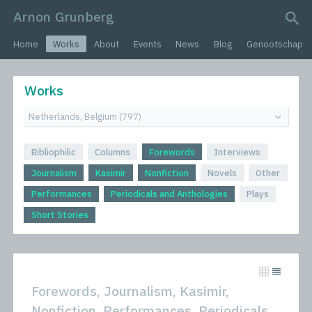
Arnon Grunberg
search query
Home
Works
About
Events
News
Blog
Genootschap
Works
Bibliophilic
Columns
Forewords
Interviews
Journalism
Kasimir
Nonfiction
Novels
Other
Performances
Periodicals and Anthologies
Plays
Short Stories
Forewords, Journalism, Kasimir,
Nonfiction, Performances, Periodicals