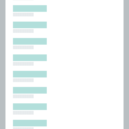
█████████
█████████
█████████
█████████
█████████
█████████
█████████
█████████
█████████
█████████
█████████
█████████
█████████
█████████
█████████
█████████