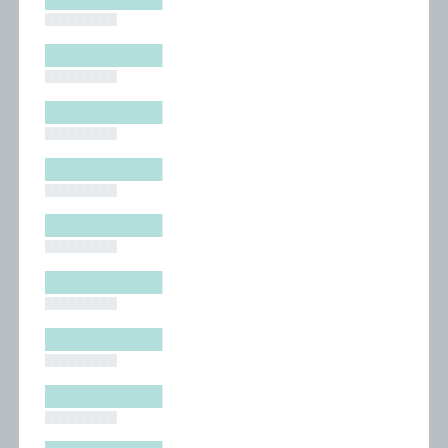
█████████
█████████
█████████
█████████
█████████
█████████
█████████
█████████
█████████
█████████
█████████
█████████
█████████
█████████
█████████