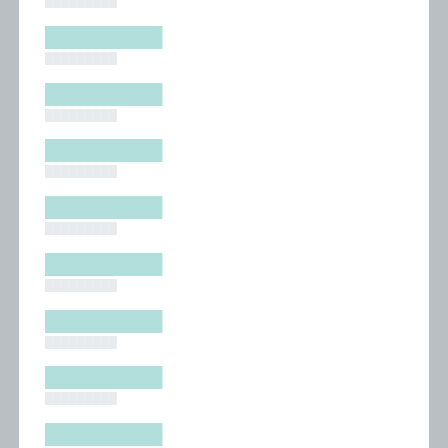
█████████
█████████
█████████
█████████
█████████
█████████
█████████
█████████
█████████
█████████
█████████
█████████
█████████
█████████
█████████
█████████