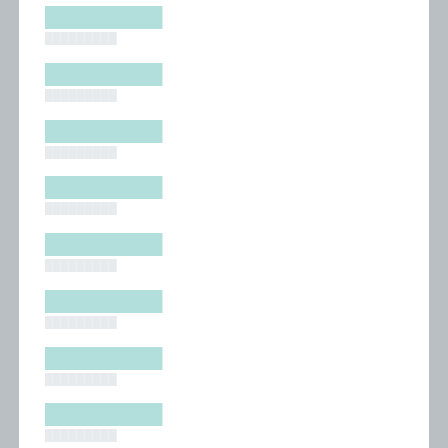
█████████
█████████
█████████
█████████
█████████
█████████
█████████
█████████
█████████
█████████
█████████
█████████
█████████
█████████
█████████
█████████