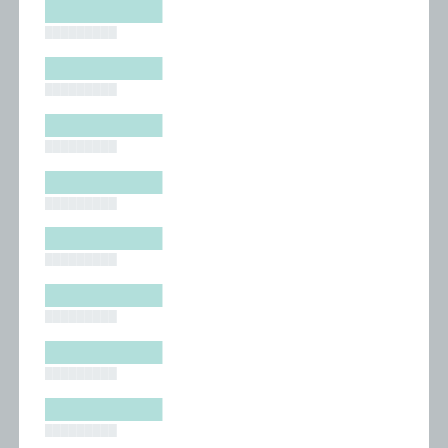
█████████
█████████
█████████
█████████
█████████
█████████
█████████
█████████
█████████
█████████
█████████
█████████
█████████
█████████
█████████
█████████