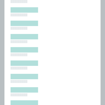
█████████
█████████
█████████
█████████
█████████
█████████
█████████
█████████
█████████
█████████
█████████
█████████
█████████
█████████
█████████
█████████