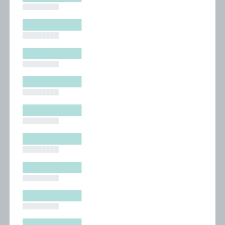
█████████
█████████
█████████
█████████
█████████
█████████
█████████
█████████
█████████
█████████
█████████
█████████
█████████
█████████
█████████
█████████