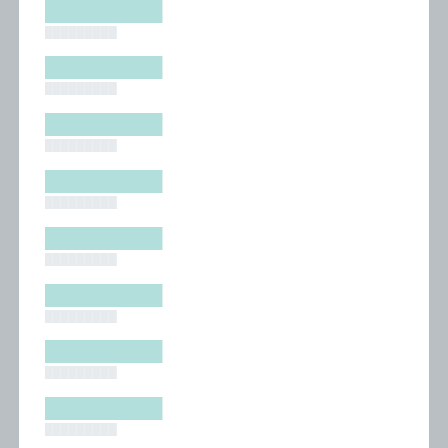
█████████
█████████
█████████
█████████
█████████
█████████
█████████
█████████
█████████
█████████
█████████
█████████
█████████
█████████
█████████
█████████