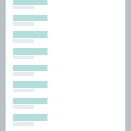
█████████
█████████
█████████
█████████
█████████
█████████
█████████
█████████
█████████
█████████
█████████
█████████
█████████
█████████
█████████
█████████