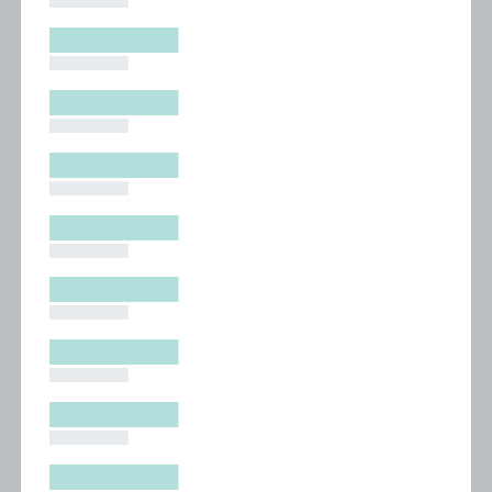
█████████
█████████
█████████
█████████
█████████
█████████
█████████
█████████
█████████
█████████
█████████
█████████
█████████
█████████
█████████
█████████