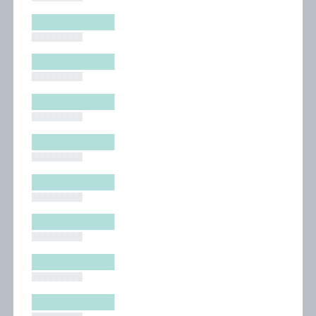
█████████
█████████
█████████
█████████
█████████
█████████
█████████
█████████
█████████
█████████
█████████
█████████
█████████
█████████
█████████