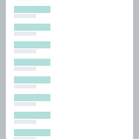
█████████
█████████
█████████
█████████
█████████
█████████
█████████
█████████
█████████
█████████
█████████
█████████
█████████
█████████
█████████