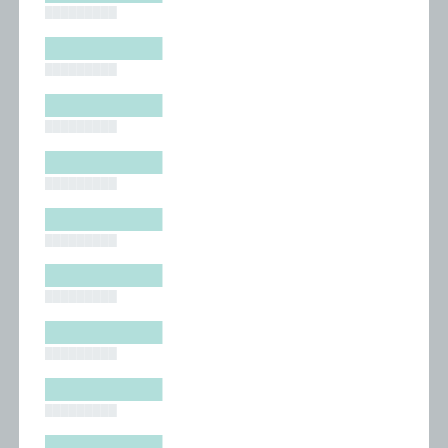
█████████
█████████
█████████
█████████
█████████
█████████
█████████
█████████
█████████
█████████
█████████
█████████
█████████
█████████
█████████
█████████