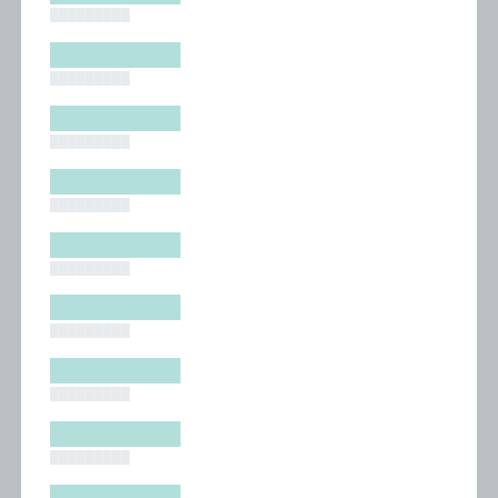
█████████
█████████
█████████
█████████
█████████
█████████
█████████
█████████
█████████
█████████
█████████
█████████
█████████
█████████
█████████
█████████