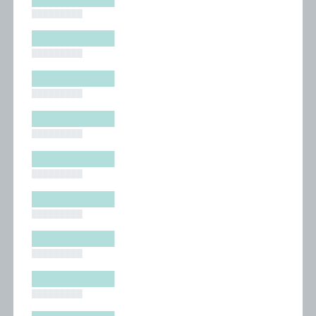
█████████
█████████
█████████
█████████
█████████
█████████
█████████
█████████
█████████
█████████
█████████
█████████
█████████
█████████
█████████