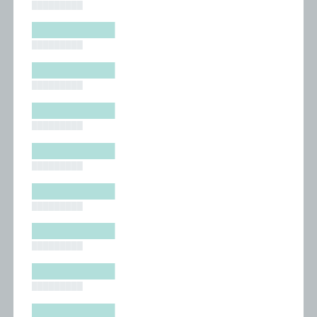
█████████
█████████
█████████
█████████
█████████
█████████
█████████
█████████
█████████
█████████
█████████
█████████
█████████
█████████
█████████
█████████