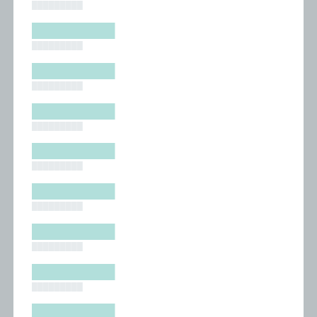
█████████
█████████
█████████
█████████
█████████
█████████
█████████
█████████
█████████
█████████
█████████
█████████
█████████
█████████
█████████
█████████