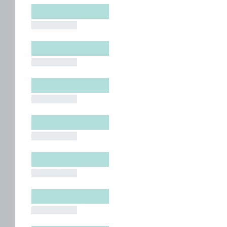
█████████
█████████
█████████
█████████
█████████
█████████
█████████
█████████
█████████
█████████
█████████
█████████