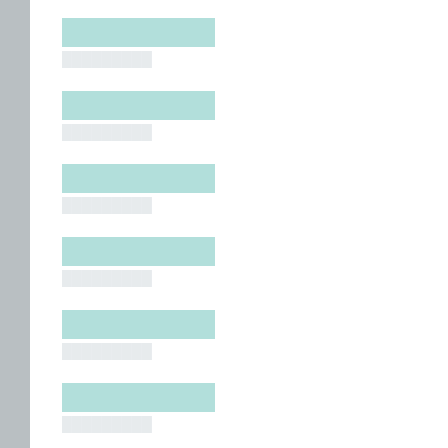
█████████
█████████
█████████
█████████
█████████
█████████
█████████
█████████
█████████
█████████
█████████
█████████