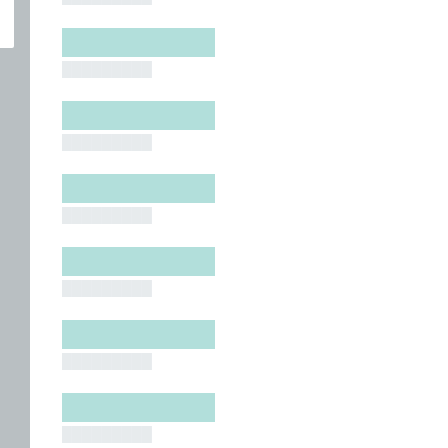
█████████
█████████
█████████
█████████
█████████
█████████
█████████
█████████
█████████
█████████
█████████
█████████