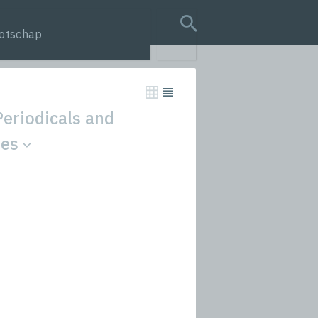
otschap
search query
eriodicals and
ies
tion
s
rmances
icals and Anthologies
Stories