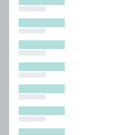
█████████
█████████
█████████
█████████
█████████
█████████
█████████
█████████
█████████
█████████
█████████
█████████
█████████