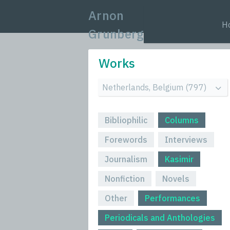
Arnon
H
Grunberg
Works
Bibliophilic
Columns
Forewords
Interviews
Journalism
Kasimir
Nonfiction
Novels
Other
Performances
Periodicals and Anthologies