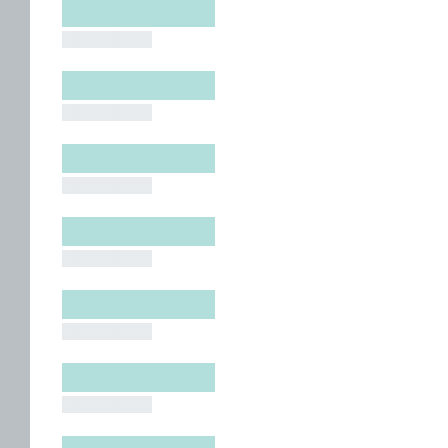
█████████
█████████
█████████
█████████
█████████
█████████
█████████
█████████
█████████
█████████
█████████
█████████