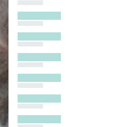
█████████
█████████
█████████
█████████
█████████
█████████
█████████
█████████
█████████
█████████
█████████
█████████
█████████