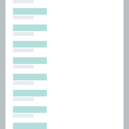
█████████
█████████
█████████
█████████
█████████
█████████
█████████
█████████
█████████
█████████
█████████
█████████
█████████
█████████
█████████
█████████