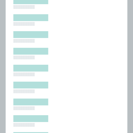
█████████
█████████
█████████
█████████
█████████
█████████
█████████
█████████
█████████
█████████
█████████
█████████
█████████
█████████
█████████
█████████