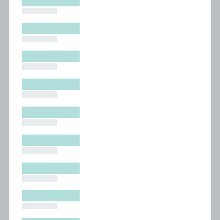
█████████
█████████
█████████
█████████
█████████
█████████
█████████
█████████
█████████
█████████
█████████
█████████
█████████
█████████
█████████