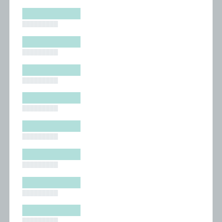
█████████
█████████
█████████
█████████
█████████
█████████
█████████
█████████
█████████
█████████
█████████
█████████
█████████
█████████
█████████
█████████