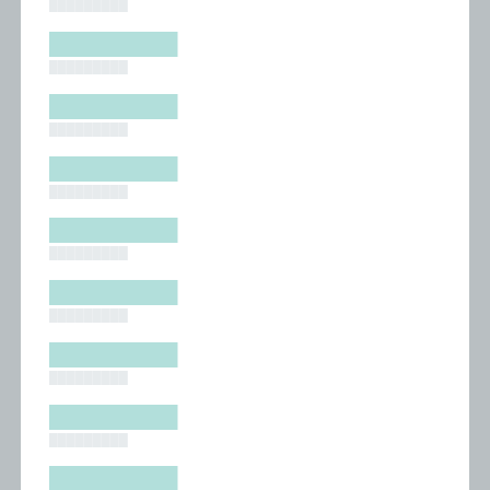
█████████
█████████
█████████
█████████
█████████
█████████
█████████
█████████
█████████
█████████
█████████
█████████
█████████
█████████
█████████
█████████