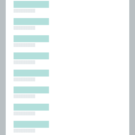
█████████
█████████
█████████
█████████
█████████
█████████
█████████
█████████
█████████
█████████
█████████
█████████
█████████
█████████
█████████
█████████