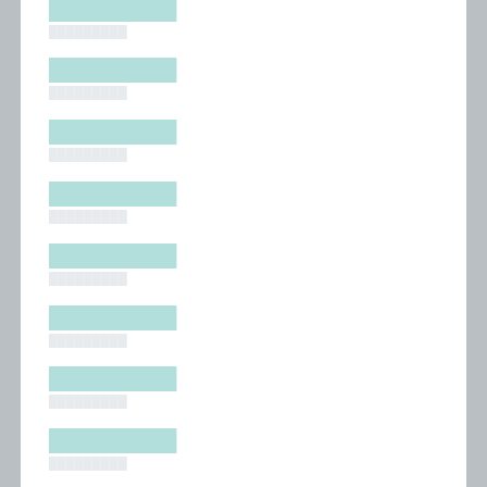
█████████
█████████
█████████
█████████
█████████
█████████
█████████
█████████
█████████
█████████
█████████
█████████
█████████
█████████
█████████
█████████