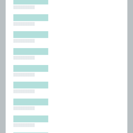
█████████
█████████
█████████
█████████
█████████
█████████
█████████
█████████
█████████
█████████
█████████
█████████
█████████
█████████
█████████
█████████