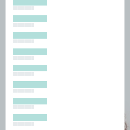
█████████
█████████
█████████
█████████
█████████
█████████
█████████
█████████
█████████
█████████
█████████
█████████
█████████
█████████
█████████
█████████