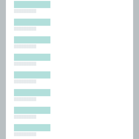
█████████
█████████
█████████
█████████
█████████
█████████
█████████
█████████
█████████
█████████
█████████
█████████
█████████
█████████
█████████
█████████