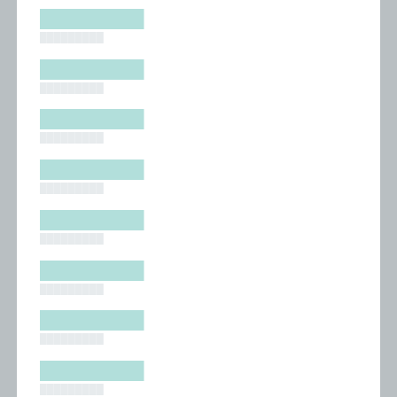
█████████
█████████
█████████
█████████
█████████
█████████
█████████
█████████
█████████
█████████
█████████
█████████
█████████
█████████
█████████
█████████