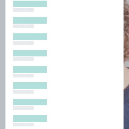
█████████
█████████
█████████
█████████
█████████
█████████
█████████
█████████
█████████
█████████
█████████
█████████
█████████
█████████
█████████
█████████