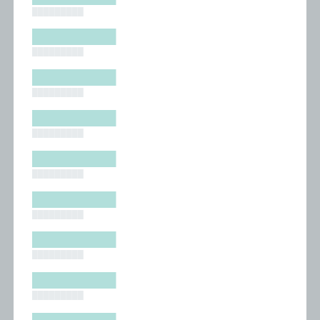
█████████
█████████
█████████
█████████
█████████
█████████
█████████
█████████
█████████
█████████
█████████
█████████
█████████
█████████
█████████
█████████