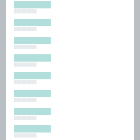
█████████
█████████
█████████
█████████
█████████
█████████
█████████
█████████
█████████
█████████
█████████
█████████
█████████
█████████
█████████
█████████