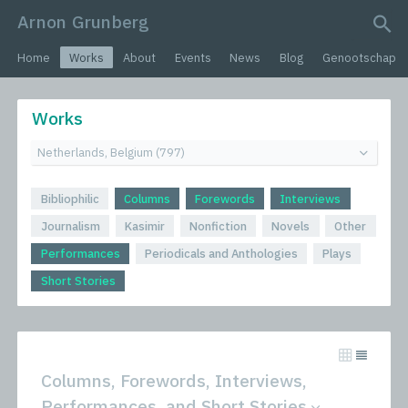
Arnon Grunberg
search query
Home
Works
About
Events
News
Blog
Genootschap
Works
Bibliophilic
Columns
Forewords
Interviews
Journalism
Kasimir
Nonfiction
Novels
Other
Performances
Periodicals and Anthologies
Plays
Short Stories
Columns, Forewords, Interviews,
Performances, and Short Stories