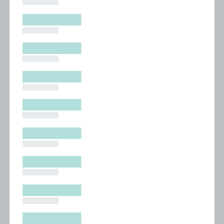
█████████
█████████
█████████
█████████
█████████
█████████
█████████
█████████
█████████
█████████
█████████
█████████
█████████
█████████
█████████
█████████