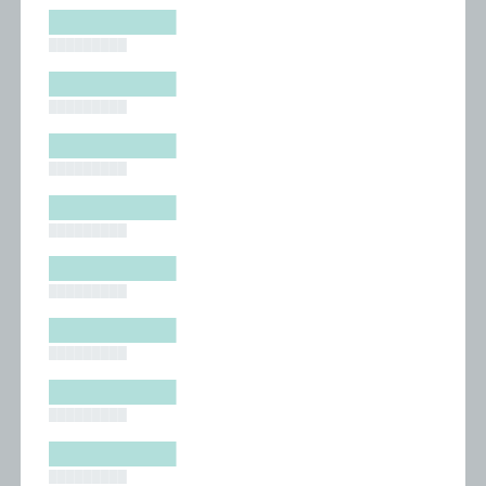
█████████
█████████
█████████
█████████
█████████
█████████
█████████
█████████
█████████
█████████
█████████
█████████
█████████
█████████
█████████
█████████