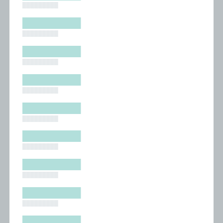
█████████
█████████
█████████
█████████
█████████
█████████
█████████
█████████
█████████
█████████
█████████
█████████
█████████
█████████
█████████
█████████