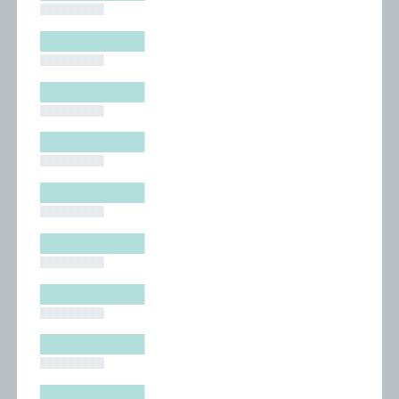
█████████
█████████
█████████
█████████
█████████
█████████
█████████
█████████
█████████
█████████
█████████
█████████
█████████
█████████
█████████
█████████