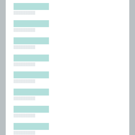
█████████
█████████
█████████
█████████
█████████
█████████
█████████
█████████
█████████
█████████
█████████
█████████
█████████
█████████
█████████
█████████