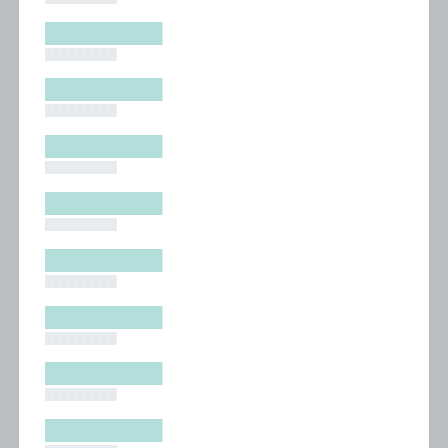
█████████
█████████
█████████
█████████
█████████
█████████
█████████
█████████
█████████
█████████
█████████
█████████
█████████
█████████
█████████