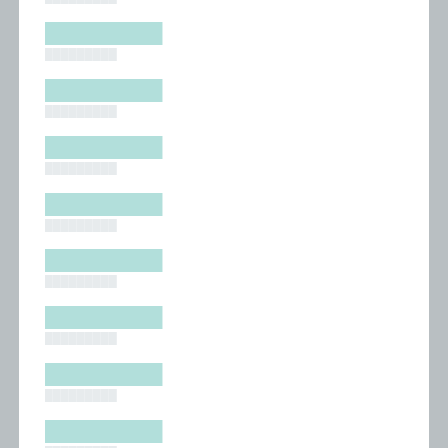
█████████
█████████
█████████
█████████
█████████
█████████
█████████
█████████
█████████
█████████
█████████
█████████
█████████
█████████
█████████