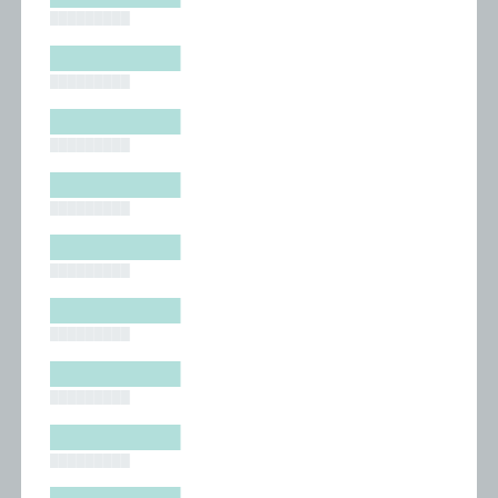
█████████
█████████
█████████
█████████
█████████
█████████
█████████
█████████
█████████
█████████
█████████
█████████
█████████
█████████
█████████
█████████