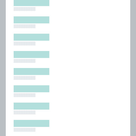
█████████
█████████
█████████
█████████
█████████
█████████
█████████
█████████
█████████
█████████
█████████
█████████
█████████
█████████
█████████
█████████