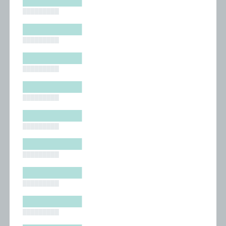
█████████
█████████
█████████
█████████
█████████
█████████
█████████
█████████
█████████
█████████
█████████
█████████
█████████
█████████
█████████