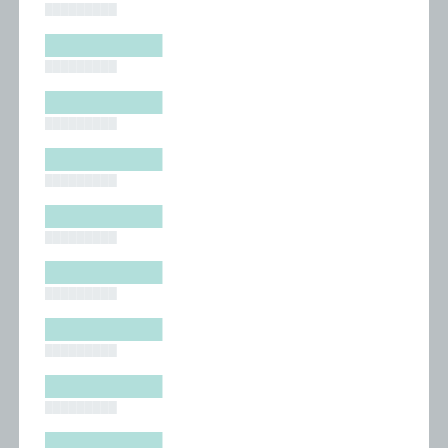
█████████
█████████
█████████
█████████
█████████
█████████
█████████
█████████
█████████
█████████
█████████
█████████
█████████
█████████
█████████
█████████