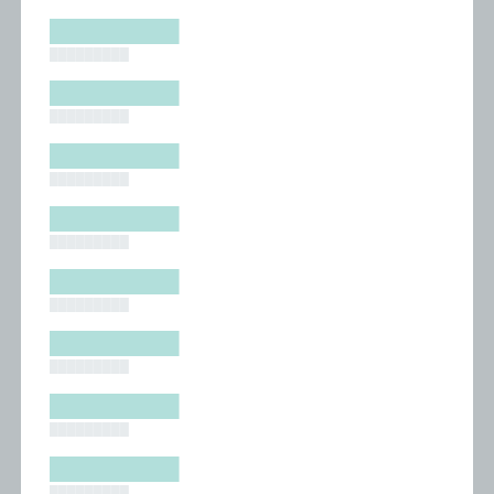
█████████
█████████
█████████
█████████
█████████
█████████
█████████
█████████
█████████
█████████
█████████
█████████
█████████
█████████
█████████
█████████