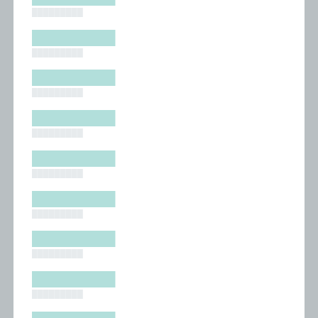
█████████
█████████
█████████
█████████
█████████
█████████
█████████
█████████
█████████
█████████
█████████
█████████
█████████
█████████
█████████