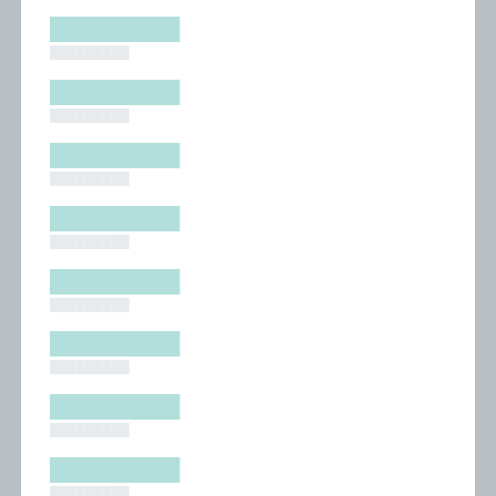
█████████
█████████
█████████
█████████
█████████
█████████
█████████
█████████
█████████
█████████
█████████
█████████
█████████
█████████
█████████
█████████