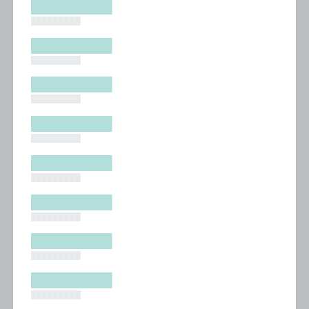
█████████
█████████
█████████
█████████
█████████
█████████
█████████
█████████
█████████
█████████
█████████
█████████
█████████
█████████
█████████
█████████