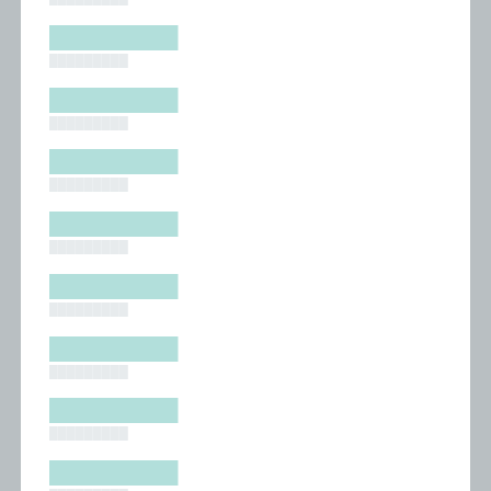
█████████
█████████
█████████
█████████
█████████
█████████
█████████
█████████
█████████
█████████
█████████
█████████
█████████
█████████
█████████