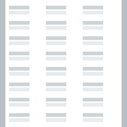
█████████
█████████
█████████
█████████
█████████
█████████
█████████
█████████
█████████
█████████
█████████
█████████
█████████
█████████
█████████
█████████
█████████
█████████
█████████
█████████
█████████
█████████
█████████
█████████
█████████
█████████
█████████
█████████
█████████
█████████
█████████
█████████
█████████
█████████
█████████
█████████
█████████
█████████
█████████
█████████
█████████
█████████
█████████
█████████
█████████
█████████
█████████
█████████