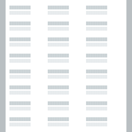
█████████
█████████
█████████
█████████
█████████
█████████
█████████
█████████
█████████
█████████
█████████
█████████
█████████
█████████
█████████
█████████
█████████
█████████
█████████
█████████
█████████
█████████
█████████
█████████
█████████
█████████
█████████
█████████
█████████
█████████
█████████
█████████
█████████
█████████
█████████
█████████
█████████
█████████
█████████
█████████
█████████
█████████
█████████
█████████
█████████
█████████
█████████
█████████