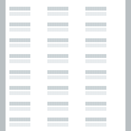
█████████
█████████
█████████
█████████
█████████
█████████
█████████
█████████
█████████
█████████
█████████
█████████
█████████
█████████
█████████
█████████
█████████
█████████
█████████
█████████
█████████
█████████
█████████
█████████
█████████
█████████
█████████
█████████
█████████
█████████
█████████
█████████
█████████
█████████
█████████
█████████
█████████
█████████
█████████
█████████
█████████
█████████
█████████
█████████
█████████
█████████
█████████
█████████