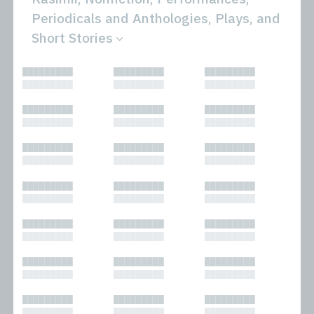
Periodicals and Anthologies, Plays, and
Short Stories
All
Novels
█████████
█████████
█████████
Bibliophilic
Other
█████████
█████████
█████████
Columns
Performances
Forewords
Periodicals and
█████████
█████████
█████████
Interviews
Anthologies
█████████
█████████
█████████
Journalism
Plays
Kasimir
Short Stories
█████████
█████████
█████████
Nonfiction
█████████
█████████
█████████
█████████
█████████
█████████
█████████
█████████
█████████
█████████
█████████
█████████
█████████
█████████
█████████
█████████
█████████
█████████
█████████
█████████
█████████
█████████
█████████
█████████
█████████
█████████
█████████