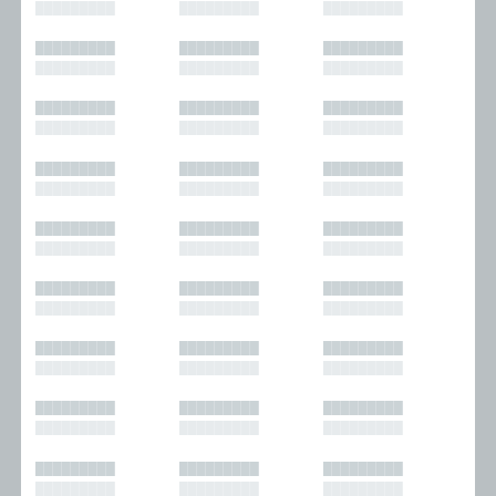
█████████
█████████
█████████
█████████
█████████
█████████
█████████
█████████
█████████
█████████
█████████
█████████
█████████
█████████
█████████
█████████
█████████
█████████
█████████
█████████
█████████
█████████
█████████
█████████
█████████
█████████
█████████
█████████
█████████
█████████
█████████
█████████
█████████
█████████
█████████
█████████
█████████
█████████
█████████
█████████
█████████
█████████
█████████
█████████
█████████
█████████
█████████
█████████
█████████
█████████
█████████