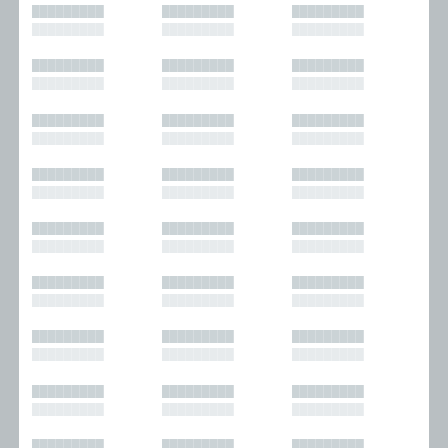
█████████
█████████
█████████
█████████
█████████
█████████
█████████
█████████
█████████
█████████
█████████
█████████
█████████
█████████
█████████
█████████
█████████
█████████
█████████
█████████
█████████
█████████
█████████
█████████
█████████
█████████
█████████
█████████
█████████
█████████
█████████
█████████
█████████
█████████
█████████
█████████
█████████
█████████
█████████
█████████
█████████
█████████
█████████
█████████
█████████
█████████
█████████
█████████
█████████
█████████
█████████