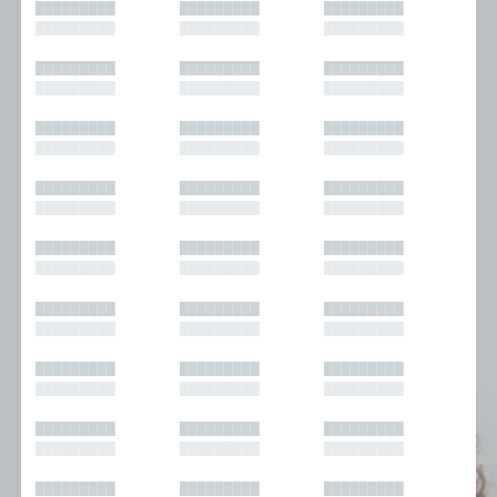
█████████
█████████
█████████
█████████
█████████
█████████
█████████
█████████
█████████
█████████
█████████
█████████
█████████
█████████
█████████
█████████
█████████
█████████
█████████
█████████
█████████
█████████
█████████
█████████
█████████
█████████
█████████
█████████
█████████
█████████
█████████
█████████
█████████
█████████
█████████
█████████
█████████
█████████
█████████
█████████
█████████
█████████
█████████
█████████
█████████
█████████
█████████
█████████
█████████
█████████
█████████