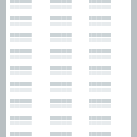
█████████
█████████
█████████
█████████
█████████
█████████
█████████
█████████
█████████
█████████
█████████
█████████
█████████
█████████
█████████
█████████
█████████
█████████
█████████
█████████
█████████
█████████
█████████
█████████
█████████
█████████
█████████
█████████
█████████
█████████
█████████
█████████
█████████
█████████
█████████
█████████
█████████
█████████
█████████
█████████
█████████
█████████
█████████
█████████
█████████
█████████
█████████
█████████
█████████
█████████
█████████