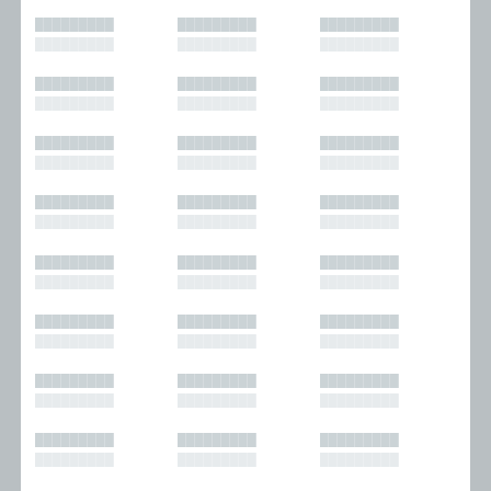
█████████
█████████
█████████
█████████
█████████
█████████
█████████
█████████
█████████
█████████
█████████
█████████
█████████
█████████
█████████
█████████
█████████
█████████
█████████
█████████
█████████
█████████
█████████
█████████
█████████
█████████
█████████
█████████
█████████
█████████
█████████
█████████
█████████
█████████
█████████
█████████
█████████
█████████
█████████
█████████
█████████
█████████
█████████
█████████
█████████
█████████
█████████
█████████