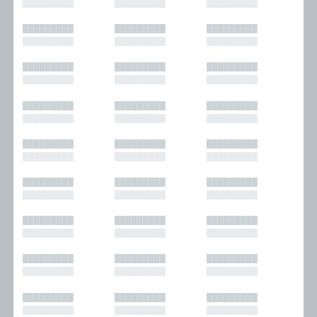
█████████
█████████
█████████
█████████
█████████
█████████
█████████
█████████
█████████
█████████
█████████
█████████
█████████
█████████
█████████
█████████
█████████
█████████
█████████
█████████
█████████
█████████
█████████
█████████
█████████
█████████
█████████
█████████
█████████
█████████
█████████
█████████
█████████
█████████
█████████
█████████
█████████
█████████
█████████
█████████
█████████
█████████
█████████
█████████
█████████
█████████
█████████
█████████
█████████
█████████
█████████