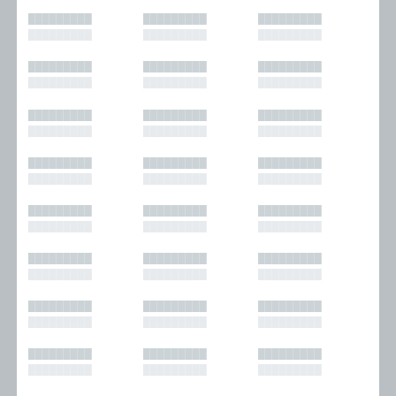
█████████
█████████
█████████
█████████
█████████
█████████
█████████
█████████
█████████
█████████
█████████
█████████
█████████
█████████
█████████
█████████
█████████
█████████
█████████
█████████
█████████
█████████
█████████
█████████
█████████
█████████
█████████
█████████
█████████
█████████
█████████
█████████
█████████
█████████
█████████
█████████
█████████
█████████
█████████
█████████
█████████
█████████
█████████
█████████
█████████
█████████
█████████
█████████