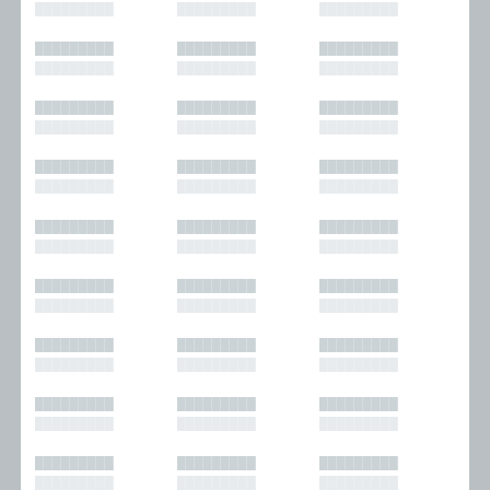
█████████
█████████
█████████
█████████
█████████
█████████
█████████
█████████
█████████
█████████
█████████
█████████
█████████
█████████
█████████
█████████
█████████
█████████
█████████
█████████
█████████
█████████
█████████
█████████
█████████
█████████
█████████
█████████
█████████
█████████
█████████
█████████
█████████
█████████
█████████
█████████
█████████
█████████
█████████
█████████
█████████
█████████
█████████
█████████
█████████
█████████
█████████
█████████
█████████
█████████
█████████