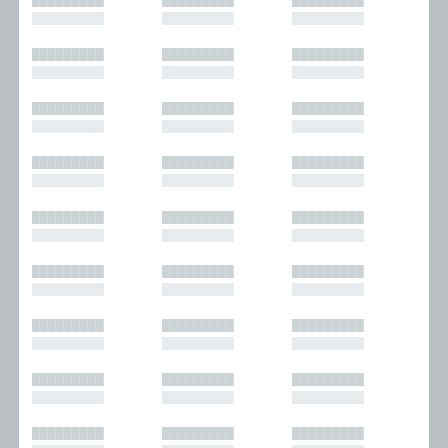
█████████
█████████
█████████
█████████
█████████
█████████
█████████
█████████
█████████
█████████
█████████
█████████
█████████
█████████
█████████
█████████
█████████
█████████
█████████
█████████
█████████
█████████
█████████
█████████
█████████
█████████
█████████
█████████
█████████
█████████
█████████
█████████
█████████
█████████
█████████
█████████
█████████
█████████
█████████
█████████
█████████
█████████
█████████
█████████
█████████
█████████
█████████
█████████