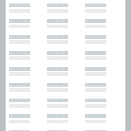
█████████
█████████
█████████
█████████
█████████
█████████
█████████
█████████
█████████
█████████
█████████
█████████
█████████
█████████
█████████
█████████
█████████
█████████
█████████
█████████
█████████
█████████
█████████
█████████
█████████
█████████
█████████
█████████
█████████
█████████
█████████
█████████
█████████
█████████
█████████
█████████
█████████
█████████
█████████
█████████
█████████
█████████
█████████
█████████
█████████
█████████
█████████
█████████