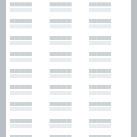
█████████
█████████
█████████
█████████
█████████
█████████
█████████
█████████
█████████
█████████
█████████
█████████
█████████
█████████
█████████
█████████
█████████
█████████
█████████
█████████
█████████
█████████
█████████
█████████
█████████
█████████
█████████
█████████
█████████
█████████
█████████
█████████
█████████
█████████
█████████
█████████
█████████
█████████
█████████
█████████
█████████
█████████
█████████
█████████
█████████
█████████
█████████
█████████
█████████
█████████
█████████