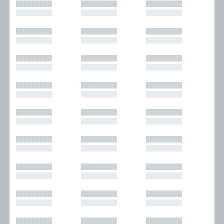
█████████
█████████
█████████
█████████
█████████
█████████
█████████
█████████
█████████
█████████
█████████
█████████
█████████
█████████
█████████
█████████
█████████
█████████
█████████
█████████
█████████
█████████
█████████
█████████
█████████
█████████
█████████
█████████
█████████
█████████
█████████
█████████
█████████
█████████
█████████
█████████
█████████
█████████
█████████
█████████
█████████
█████████
█████████
█████████
█████████
█████████
█████████
█████████
█████████
█████████
█████████