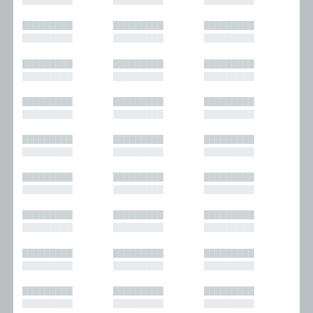
█████████
█████████
█████████
█████████
█████████
█████████
█████████
█████████
█████████
█████████
█████████
█████████
█████████
█████████
█████████
█████████
█████████
█████████
█████████
█████████
█████████
█████████
█████████
█████████
█████████
█████████
█████████
█████████
█████████
█████████
█████████
█████████
█████████
█████████
█████████
█████████
█████████
█████████
█████████
█████████
█████████
█████████
█████████
█████████
█████████
█████████
█████████
█████████
█████████
█████████
█████████