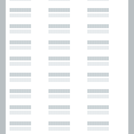
█████████
█████████
█████████
█████████
█████████
█████████
█████████
█████████
█████████
█████████
█████████
█████████
█████████
█████████
█████████
█████████
█████████
█████████
█████████
█████████
█████████
█████████
█████████
█████████
█████████
█████████
█████████
█████████
█████████
█████████
█████████
█████████
█████████
█████████
█████████
█████████
█████████
█████████
█████████
█████████
█████████
█████████
█████████
█████████
█████████
█████████
█████████
█████████