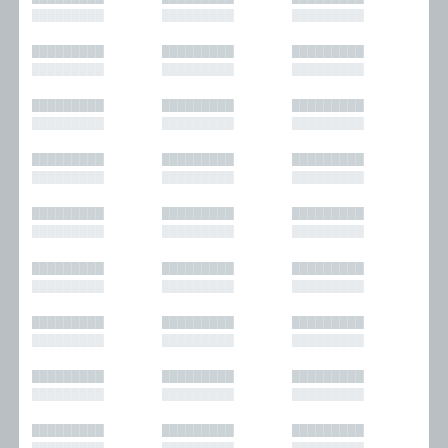
█████████
█████████
█████████
█████████
█████████
█████████
█████████
█████████
█████████
█████████
█████████
█████████
█████████
█████████
█████████
█████████
█████████
█████████
█████████
█████████
█████████
█████████
█████████
█████████
█████████
█████████
█████████
█████████
█████████
█████████
█████████
█████████
█████████
█████████
█████████
█████████
█████████
█████████
█████████
█████████
█████████
█████████
█████████
█████████
█████████
█████████
█████████
█████████