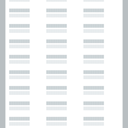
█████████
█████████
█████████
█████████
█████████
█████████
█████████
█████████
█████████
█████████
█████████
█████████
█████████
█████████
█████████
█████████
█████████
█████████
█████████
█████████
█████████
█████████
█████████
█████████
█████████
█████████
█████████
█████████
█████████
█████████
█████████
█████████
█████████
█████████
█████████
█████████
█████████
█████████
█████████
█████████
█████████
█████████
█████████
█████████
█████████
█████████
█████████
█████████