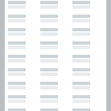
█████████
█████████
█████████
█████████
█████████
█████████
█████████
█████████
█████████
█████████
█████████
█████████
█████████
█████████
█████████
█████████
█████████
█████████
█████████
█████████
█████████
█████████
█████████
█████████
█████████
█████████
█████████
█████████
█████████
█████████
█████████
█████████
█████████
█████████
█████████
█████████
█████████
█████████
█████████
█████████
█████████
█████████
█████████
█████████
█████████
█████████
█████████
█████████
█████████
█████████
█████████