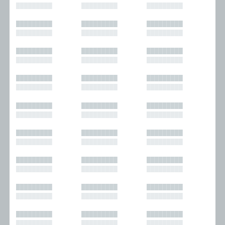
█████████
█████████
█████████
█████████
█████████
█████████
█████████
█████████
█████████
█████████
█████████
█████████
█████████
█████████
█████████
█████████
█████████
█████████
█████████
█████████
█████████
█████████
█████████
█████████
█████████
█████████
█████████
█████████
█████████
█████████
█████████
█████████
█████████
█████████
█████████
█████████
█████████
█████████
█████████
█████████
█████████
█████████
█████████
█████████
█████████
█████████
█████████
█████████
█████████
█████████
█████████