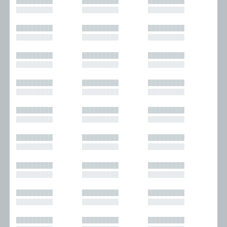
█████████
█████████
█████████
█████████
█████████
█████████
█████████
█████████
█████████
█████████
█████████
█████████
█████████
█████████
█████████
█████████
█████████
█████████
█████████
█████████
█████████
█████████
█████████
█████████
█████████
█████████
█████████
█████████
█████████
█████████
█████████
█████████
█████████
█████████
█████████
█████████
█████████
█████████
█████████
█████████
█████████
█████████
█████████
█████████
█████████
█████████
█████████
█████████
█████████
█████████
█████████