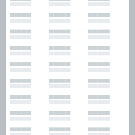
█████████
█████████
█████████
█████████
█████████
█████████
█████████
█████████
█████████
█████████
█████████
█████████
█████████
█████████
█████████
█████████
█████████
█████████
█████████
█████████
█████████
█████████
█████████
█████████
█████████
█████████
█████████
█████████
█████████
█████████
█████████
█████████
█████████
█████████
█████████
█████████
█████████
█████████
█████████
█████████
█████████
█████████
█████████
█████████
█████████
█████████
█████████
█████████
█████████
█████████
█████████