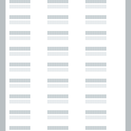
█████████
█████████
█████████
█████████
█████████
█████████
█████████
█████████
█████████
█████████
█████████
█████████
█████████
█████████
█████████
█████████
█████████
█████████
█████████
█████████
█████████
█████████
█████████
█████████
█████████
█████████
█████████
█████████
█████████
█████████
█████████
█████████
█████████
█████████
█████████
█████████
█████████
█████████
█████████
█████████
█████████
█████████
█████████
█████████
█████████
█████████
█████████
█████████
█████████
█████████
█████████