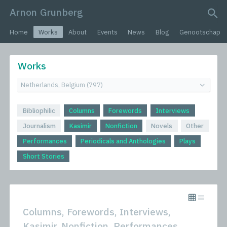
Arnon Grunberg
search query
Home
Works
About
Events
News
Blog
Genootschap
Works
Bibliophilic
Columns
Forewords
Interviews
Journalism
Kasimir
Nonfiction
Novels
Other
Performances
Periodicals and Anthologies
Plays
Short Stories
Columns, Forewords, Interviews,
Kasimir, Nonfiction, Performances,