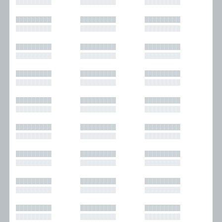
█████████
█████████
█████████
█████████
█████████
█████████
█████████
█████████
█████████
█████████
█████████
█████████
█████████
█████████
█████████
█████████
█████████
█████████
█████████
█████████
█████████
█████████
█████████
█████████
█████████
█████████
█████████
█████████
█████████
█████████
█████████
█████████
█████████
█████████
█████████
█████████
█████████
█████████
█████████
█████████
█████████
█████████
█████████
█████████
█████████
█████████
█████████
█████████
█████████
█████████
█████████