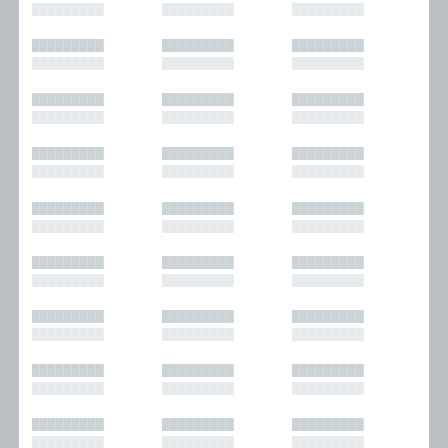
█████████
█████████
█████████
█████████
█████████
█████████
█████████
█████████
█████████
█████████
█████████
█████████
█████████
█████████
█████████
█████████
█████████
█████████
█████████
█████████
█████████
█████████
█████████
█████████
█████████
█████████
█████████
█████████
█████████
█████████
█████████
█████████
█████████
█████████
█████████
█████████
█████████
█████████
█████████
█████████
█████████
█████████
█████████
█████████
█████████
█████████
█████████
█████████
█████████
█████████
█████████