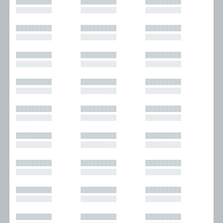
█████████
█████████
█████████
█████████
█████████
█████████
█████████
█████████
█████████
█████████
█████████
█████████
█████████
█████████
█████████
█████████
█████████
█████████
█████████
█████████
█████████
█████████
█████████
█████████
█████████
█████████
█████████
█████████
█████████
█████████
█████████
█████████
█████████
█████████
█████████
█████████
█████████
█████████
█████████
█████████
█████████
█████████
█████████
█████████
█████████
█████████
█████████
█████████
█████████
█████████
█████████