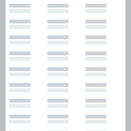
█████████
█████████
█████████
█████████
█████████
█████████
█████████
█████████
█████████
█████████
█████████
█████████
█████████
█████████
█████████
█████████
█████████
█████████
█████████
█████████
█████████
█████████
█████████
█████████
█████████
█████████
█████████
█████████
█████████
█████████
█████████
█████████
█████████
█████████
█████████
█████████
█████████
█████████
█████████
█████████
█████████
█████████
█████████
█████████
█████████
█████████
█████████
█████████