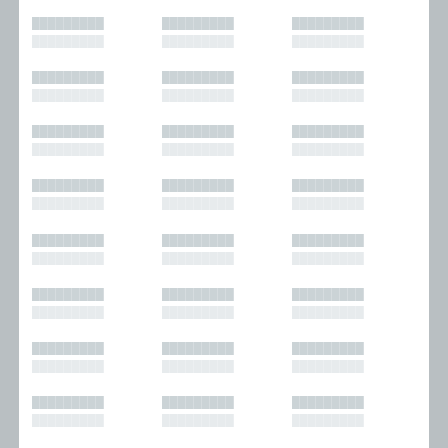
█████████
█████████
█████████
█████████
█████████
█████████
█████████
█████████
█████████
█████████
█████████
█████████
█████████
█████████
█████████
█████████
█████████
█████████
█████████
█████████
█████████
█████████
█████████
█████████
█████████
█████████
█████████
█████████
█████████
█████████
█████████
█████████
█████████
█████████
█████████
█████████
█████████
█████████
█████████
█████████
█████████
█████████
█████████
█████████
█████████
█████████
█████████
█████████