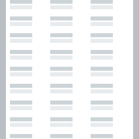
█████████
█████████
█████████
█████████
█████████
█████████
█████████
█████████
█████████
█████████
█████████
█████████
█████████
█████████
█████████
█████████
█████████
█████████
█████████
█████████
█████████
█████████
█████████
█████████
█████████
█████████
█████████
█████████
█████████
█████████
█████████
█████████
█████████
█████████
█████████
█████████
█████████
█████████
█████████
█████████
█████████
█████████
█████████
█████████
█████████
█████████
█████████
█████████
█████████
█████████
█████████