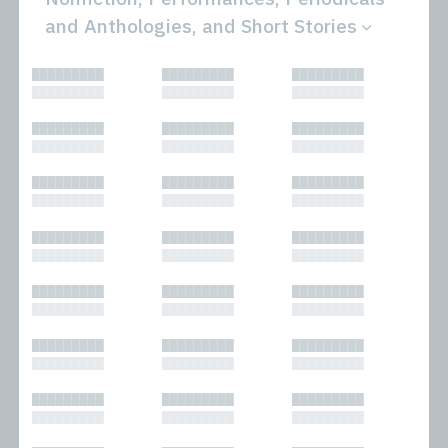
and Anthologies, and Short Stories
All
Novels
█████████
█████████
█████████
Bibliophilic
Other
█████████
█████████
█████████
Columns
Performances
Forewords
Periodicals and
█████████
█████████
█████████
Interviews
Anthologies
█████████
█████████
█████████
Journalism
Plays
Kasimir
Short Stories
█████████
█████████
█████████
Nonfiction
█████████
█████████
█████████
█████████
█████████
█████████
█████████
█████████
█████████
█████████
█████████
█████████
█████████
█████████
█████████
█████████
█████████
█████████
█████████
█████████
█████████
█████████
█████████
█████████
█████████
█████████
█████████