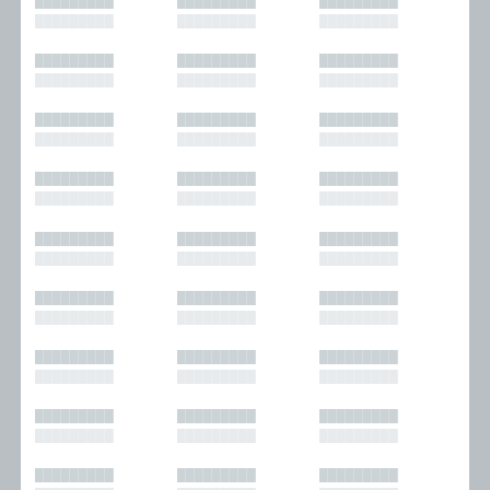
█████████
█████████
█████████
█████████
█████████
█████████
█████████
█████████
█████████
█████████
█████████
█████████
█████████
█████████
█████████
█████████
█████████
█████████
█████████
█████████
█████████
█████████
█████████
█████████
█████████
█████████
█████████
█████████
█████████
█████████
█████████
█████████
█████████
█████████
█████████
█████████
█████████
█████████
█████████
█████████
█████████
█████████
█████████
█████████
█████████
█████████
█████████
█████████
█████████
█████████
█████████