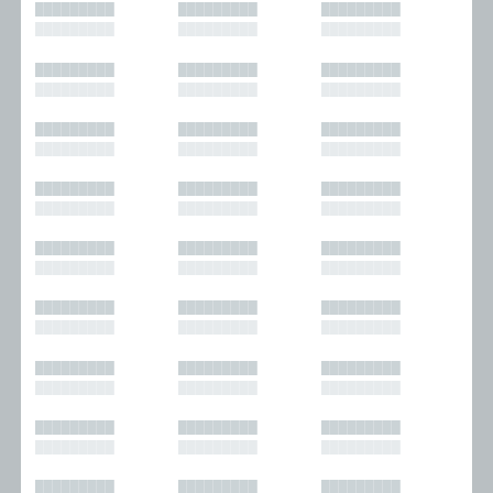
█████████
█████████
█████████
█████████
█████████
█████████
█████████
█████████
█████████
█████████
█████████
█████████
█████████
█████████
█████████
█████████
█████████
█████████
█████████
█████████
█████████
█████████
█████████
█████████
█████████
█████████
█████████
█████████
█████████
█████████
█████████
█████████
█████████
█████████
█████████
█████████
█████████
█████████
█████████
█████████
█████████
█████████
█████████
█████████
█████████
█████████
█████████
█████████
█████████
█████████
█████████