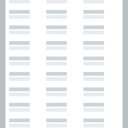
█████████
█████████
█████████
█████████
█████████
█████████
█████████
█████████
█████████
█████████
█████████
█████████
█████████
█████████
█████████
█████████
█████████
█████████
█████████
█████████
█████████
█████████
█████████
█████████
█████████
█████████
█████████
█████████
█████████
█████████
█████████
█████████
█████████
█████████
█████████
█████████
█████████
█████████
█████████
█████████
█████████
█████████
█████████
█████████
█████████
█████████
█████████
█████████
█████████
█████████
█████████