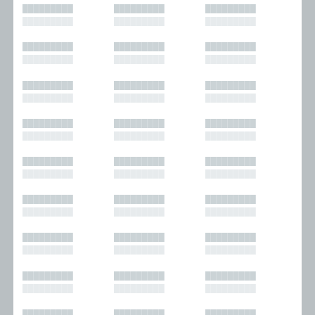
█████████
█████████
█████████
█████████
█████████
█████████
█████████
█████████
█████████
█████████
█████████
█████████
█████████
█████████
█████████
█████████
█████████
█████████
█████████
█████████
█████████
█████████
█████████
█████████
█████████
█████████
█████████
█████████
█████████
█████████
█████████
█████████
█████████
█████████
█████████
█████████
█████████
█████████
█████████
█████████
█████████
█████████
█████████
█████████
█████████
█████████
█████████
█████████
█████████
█████████
█████████