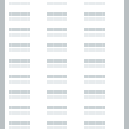
█████████
█████████
█████████
█████████
█████████
█████████
█████████
█████████
█████████
█████████
█████████
█████████
█████████
█████████
█████████
█████████
█████████
█████████
█████████
█████████
█████████
█████████
█████████
█████████
█████████
█████████
█████████
█████████
█████████
█████████
█████████
█████████
█████████
█████████
█████████
█████████
█████████
█████████
█████████
█████████
█████████
█████████
█████████
█████████
█████████
█████████
█████████
█████████
█████████
█████████
█████████