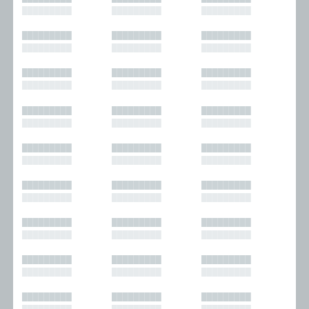
█████████
█████████
█████████
█████████
█████████
█████████
█████████
█████████
█████████
█████████
█████████
█████████
█████████
█████████
█████████
█████████
█████████
█████████
█████████
█████████
█████████
█████████
█████████
█████████
█████████
█████████
█████████
█████████
█████████
█████████
█████████
█████████
█████████
█████████
█████████
█████████
█████████
█████████
█████████
█████████
█████████
█████████
█████████
█████████
█████████
█████████
█████████
█████████