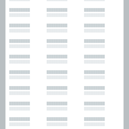
█████████
█████████
█████████
█████████
█████████
█████████
█████████
█████████
█████████
█████████
█████████
█████████
█████████
█████████
█████████
█████████
█████████
█████████
█████████
█████████
█████████
█████████
█████████
█████████
█████████
█████████
█████████
█████████
█████████
█████████
█████████
█████████
█████████
█████████
█████████
█████████
█████████
█████████
█████████
█████████
█████████
█████████
█████████
█████████
█████████
█████████
█████████
█████████