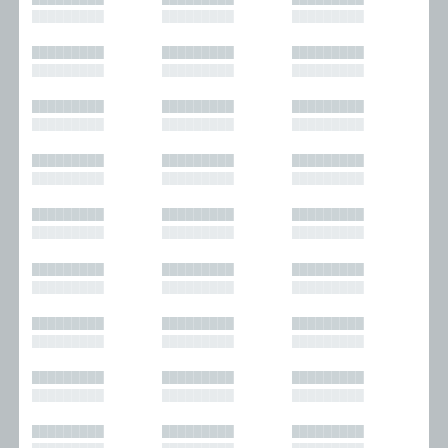
█████████
█████████
█████████
█████████
█████████
█████████
█████████
█████████
█████████
█████████
█████████
█████████
█████████
█████████
█████████
█████████
█████████
█████████
█████████
█████████
█████████
█████████
█████████
█████████
█████████
█████████
█████████
█████████
█████████
█████████
█████████
█████████
█████████
█████████
█████████
█████████
█████████
█████████
█████████
█████████
█████████
█████████
█████████
█████████
█████████
█████████
█████████
█████████