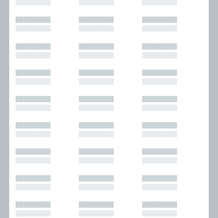
█████████
█████████
█████████
█████████
█████████
█████████
█████████
█████████
█████████
█████████
█████████
█████████
█████████
█████████
█████████
█████████
█████████
█████████
█████████
█████████
█████████
█████████
█████████
█████████
█████████
█████████
█████████
█████████
█████████
█████████
█████████
█████████
█████████
█████████
█████████
█████████
█████████
█████████
█████████
█████████
█████████
█████████
█████████
█████████
█████████
█████████
█████████
█████████
█████████
█████████
█████████