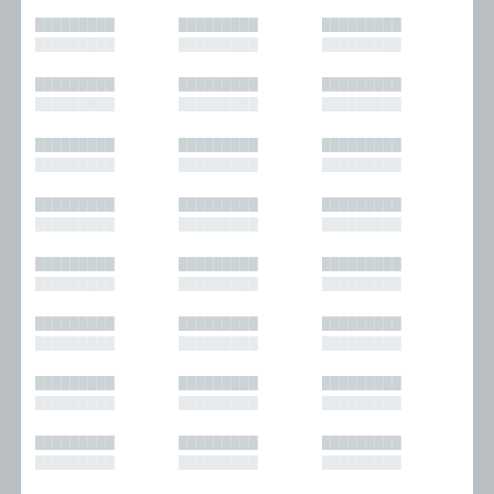
█████████
█████████
█████████
█████████
█████████
█████████
█████████
█████████
█████████
█████████
█████████
█████████
█████████
█████████
█████████
█████████
█████████
█████████
█████████
█████████
█████████
█████████
█████████
█████████
█████████
█████████
█████████
█████████
█████████
█████████
█████████
█████████
█████████
█████████
█████████
█████████
█████████
█████████
█████████
█████████
█████████
█████████
█████████
█████████
█████████
█████████
█████████
█████████