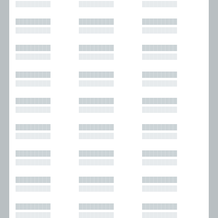
█████████
█████████
█████████
█████████
█████████
█████████
█████████
█████████
█████████
█████████
█████████
█████████
█████████
█████████
█████████
█████████
█████████
█████████
█████████
█████████
█████████
█████████
█████████
█████████
█████████
█████████
█████████
█████████
█████████
█████████
█████████
█████████
█████████
█████████
█████████
█████████
█████████
█████████
█████████
█████████
█████████
█████████
█████████
█████████
█████████
█████████
█████████
█████████
█████████
█████████
█████████