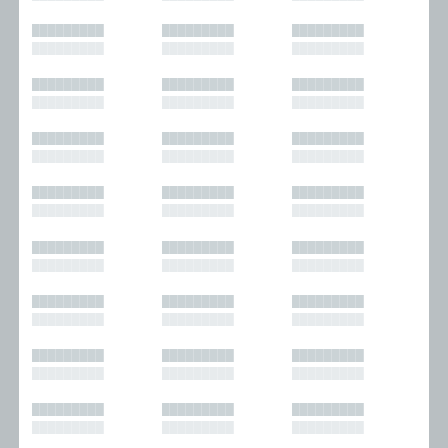
█████████
█████████
█████████
█████████
█████████
█████████
█████████
█████████
█████████
█████████
█████████
█████████
█████████
█████████
█████████
█████████
█████████
█████████
█████████
█████████
█████████
█████████
█████████
█████████
█████████
█████████
█████████
█████████
█████████
█████████
█████████
█████████
█████████
█████████
█████████
█████████
█████████
█████████
█████████
█████████
█████████
█████████
█████████
█████████
█████████
█████████
█████████
█████████