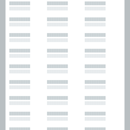
█████████
█████████
█████████
█████████
█████████
█████████
█████████
█████████
█████████
█████████
█████████
█████████
█████████
█████████
█████████
█████████
█████████
█████████
█████████
█████████
█████████
█████████
█████████
█████████
█████████
█████████
█████████
█████████
█████████
█████████
█████████
█████████
█████████
█████████
█████████
█████████
█████████
█████████
█████████
█████████
█████████
█████████
█████████
█████████
█████████
█████████
█████████
█████████
█████████
█████████
█████████