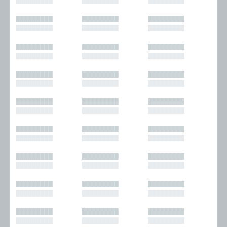
█████████
█████████
█████████
█████████
█████████
█████████
█████████
█████████
█████████
█████████
█████████
█████████
█████████
█████████
█████████
█████████
█████████
█████████
█████████
█████████
█████████
█████████
█████████
█████████
█████████
█████████
█████████
█████████
█████████
█████████
█████████
█████████
█████████
█████████
█████████
█████████
█████████
█████████
█████████
█████████
█████████
█████████
█████████
█████████
█████████
█████████
█████████
█████████
█████████
█████████
█████████