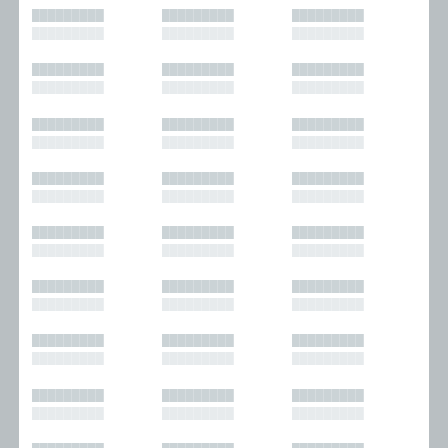
█████████
█████████
█████████
█████████
█████████
█████████
█████████
█████████
█████████
█████████
█████████
█████████
█████████
█████████
█████████
█████████
█████████
█████████
█████████
█████████
█████████
█████████
█████████
█████████
█████████
█████████
█████████
█████████
█████████
█████████
█████████
█████████
█████████
█████████
█████████
█████████
█████████
█████████
█████████
█████████
█████████
█████████
█████████
█████████
█████████
█████████
█████████
█████████