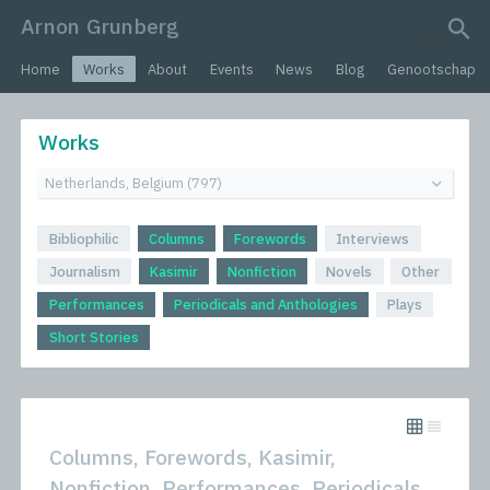
Arnon Grunberg
search query
Home
Works
About
Events
News
Blog
Genootschap
Works
Bibliophilic
Columns
Forewords
Interviews
Journalism
Kasimir
Nonfiction
Novels
Other
Performances
Periodicals and Anthologies
Plays
Short Stories
Columns, Forewords, Kasimir,
Nonfiction, Performances, Periodicals