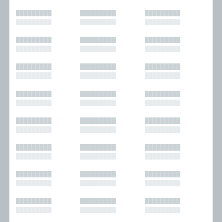
█████████
█████████
█████████
█████████
█████████
█████████
█████████
█████████
█████████
█████████
█████████
█████████
█████████
█████████
█████████
█████████
█████████
█████████
█████████
█████████
█████████
█████████
█████████
█████████
█████████
█████████
█████████
█████████
█████████
█████████
█████████
█████████
█████████
█████████
█████████
█████████
█████████
█████████
█████████
█████████
█████████
█████████
█████████
█████████
█████████
█████████
█████████
█████████