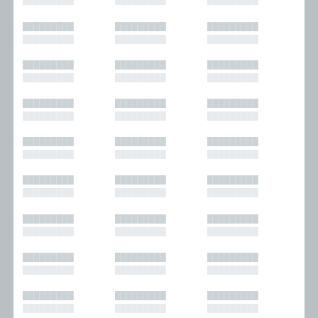
█████████
█████████
█████████
█████████
█████████
█████████
█████████
█████████
█████████
█████████
█████████
█████████
█████████
█████████
█████████
█████████
█████████
█████████
█████████
█████████
█████████
█████████
█████████
█████████
█████████
█████████
█████████
█████████
█████████
█████████
█████████
█████████
█████████
█████████
█████████
█████████
█████████
█████████
█████████
█████████
█████████
█████████
█████████
█████████
█████████
█████████
█████████
█████████
█████████
█████████
█████████