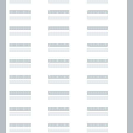
█████████
█████████
█████████
█████████
█████████
█████████
█████████
█████████
█████████
█████████
█████████
█████████
█████████
█████████
█████████
█████████
█████████
█████████
█████████
█████████
█████████
█████████
█████████
█████████
█████████
█████████
█████████
█████████
█████████
█████████
█████████
█████████
█████████
█████████
█████████
█████████
█████████
█████████
█████████
█████████
█████████
█████████
█████████
█████████
█████████
█████████
█████████
█████████
█████████
█████████
█████████