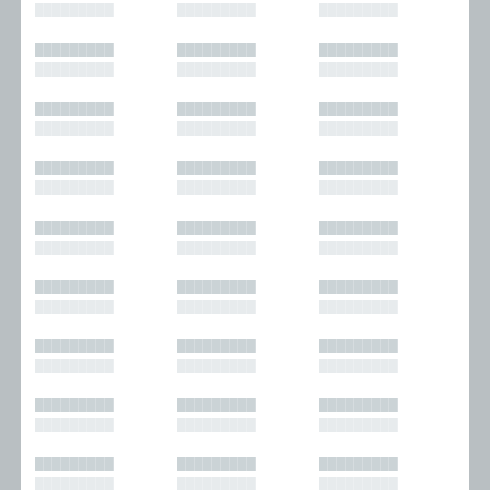
█████████
█████████
█████████
█████████
█████████
█████████
█████████
█████████
█████████
█████████
█████████
█████████
█████████
█████████
█████████
█████████
█████████
█████████
█████████
█████████
█████████
█████████
█████████
█████████
█████████
█████████
█████████
█████████
█████████
█████████
█████████
█████████
█████████
█████████
█████████
█████████
█████████
█████████
█████████
█████████
█████████
█████████
█████████
█████████
█████████
█████████
█████████
█████████
█████████
█████████
█████████