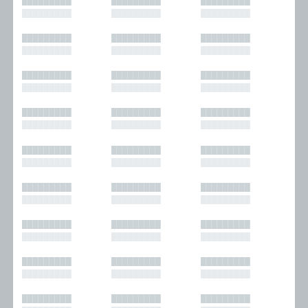
█████████
█████████
█████████
█████████
█████████
█████████
█████████
█████████
█████████
█████████
█████████
█████████
█████████
█████████
█████████
█████████
█████████
█████████
█████████
█████████
█████████
█████████
█████████
█████████
█████████
█████████
█████████
█████████
█████████
█████████
█████████
█████████
█████████
█████████
█████████
█████████
█████████
█████████
█████████
█████████
█████████
█████████
█████████
█████████
█████████
█████████
█████████
█████████
█████████
█████████
█████████