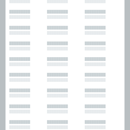
█████████
█████████
█████████
█████████
█████████
█████████
█████████
█████████
█████████
█████████
█████████
█████████
█████████
█████████
█████████
█████████
█████████
█████████
█████████
█████████
█████████
█████████
█████████
█████████
█████████
█████████
█████████
█████████
█████████
█████████
█████████
█████████
█████████
█████████
█████████
█████████
█████████
█████████
█████████
█████████
█████████
█████████
█████████
█████████
█████████
█████████
█████████
█████████
█████████
█████████
█████████