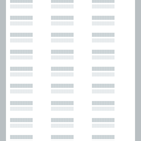
█████████
█████████
█████████
█████████
█████████
█████████
█████████
█████████
█████████
█████████
█████████
█████████
█████████
█████████
█████████
█████████
█████████
█████████
█████████
█████████
█████████
█████████
█████████
█████████
█████████
█████████
█████████
█████████
█████████
█████████
█████████
█████████
█████████
█████████
█████████
█████████
█████████
█████████
█████████
█████████
█████████
█████████
█████████
█████████
█████████
█████████
█████████
█████████
█████████
█████████
█████████