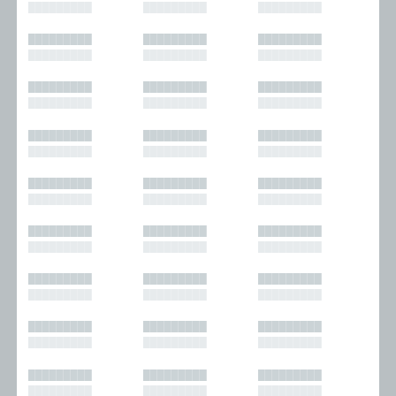
█████████
█████████
█████████
█████████
█████████
█████████
█████████
█████████
█████████
█████████
█████████
█████████
█████████
█████████
█████████
█████████
█████████
█████████
█████████
█████████
█████████
█████████
█████████
█████████
█████████
█████████
█████████
█████████
█████████
█████████
█████████
█████████
█████████
█████████
█████████
█████████
█████████
█████████
█████████
█████████
█████████
█████████
█████████
█████████
█████████
█████████
█████████
█████████
█████████
█████████
█████████