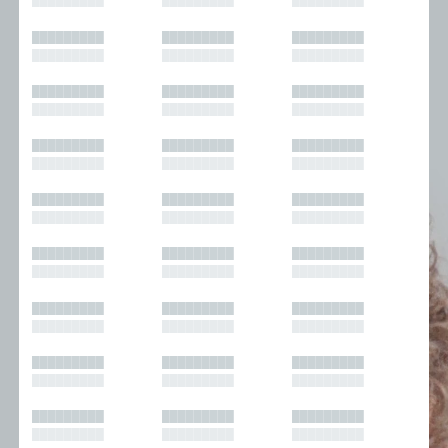
█████████
█████████
█████████
█████████
█████████
█████████
█████████
█████████
█████████
█████████
█████████
█████████
█████████
█████████
█████████
█████████
█████████
█████████
█████████
█████████
█████████
█████████
█████████
█████████
█████████
█████████
█████████
█████████
█████████
█████████
█████████
█████████
█████████
█████████
█████████
█████████
█████████
█████████
█████████
█████████
█████████
█████████
█████████
█████████
█████████
█████████
█████████
█████████
█████████
█████████
█████████