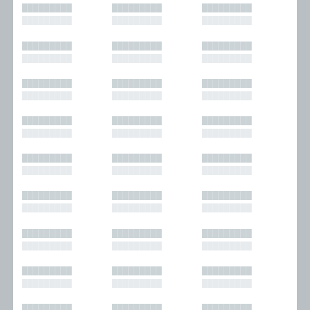
█████████
█████████
█████████
█████████
█████████
█████████
█████████
█████████
█████████
█████████
█████████
█████████
█████████
█████████
█████████
█████████
█████████
█████████
█████████
█████████
█████████
█████████
█████████
█████████
█████████
█████████
█████████
█████████
█████████
█████████
█████████
█████████
█████████
█████████
█████████
█████████
█████████
█████████
█████████
█████████
█████████
█████████
█████████
█████████
█████████
█████████
█████████
█████████
█████████
█████████
█████████