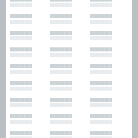
█████████
█████████
█████████
█████████
█████████
█████████
█████████
█████████
█████████
█████████
█████████
█████████
█████████
█████████
█████████
█████████
█████████
█████████
█████████
█████████
█████████
█████████
█████████
█████████
█████████
█████████
█████████
█████████
█████████
█████████
█████████
█████████
█████████
█████████
█████████
█████████
█████████
█████████
█████████
█████████
█████████
█████████
█████████
█████████
█████████
█████████
█████████
█████████