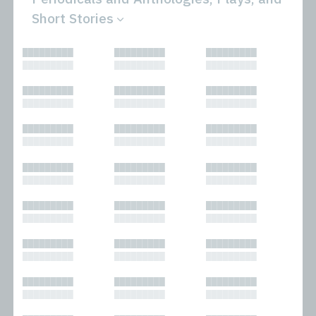
Short Stories
All
Novels
█████████
█████████
█████████
Bibliophilic
Other
█████████
█████████
█████████
Columns
Performances
Forewords
Periodicals and
█████████
█████████
█████████
Interviews
Anthologies
█████████
█████████
█████████
Journalism
Plays
Kasimir
Short Stories
█████████
█████████
█████████
Nonfiction
█████████
█████████
█████████
█████████
█████████
█████████
█████████
█████████
█████████
█████████
█████████
█████████
█████████
█████████
█████████
█████████
█████████
█████████
█████████
█████████
█████████
█████████
█████████
█████████
█████████
█████████
█████████