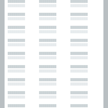
█████████
█████████
█████████
█████████
█████████
█████████
█████████
█████████
█████████
█████████
█████████
█████████
█████████
█████████
█████████
█████████
█████████
█████████
█████████
█████████
█████████
█████████
█████████
█████████
█████████
█████████
█████████
█████████
█████████
█████████
█████████
█████████
█████████
█████████
█████████
█████████
█████████
█████████
█████████
█████████
█████████
█████████
█████████
█████████
█████████
█████████
█████████
█████████
█████████
█████████
█████████