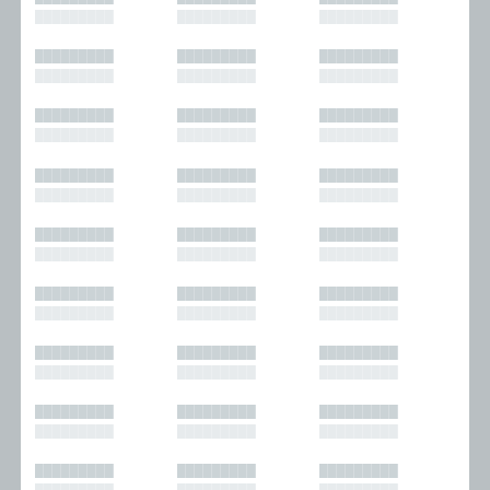
█████████
█████████
█████████
█████████
█████████
█████████
█████████
█████████
█████████
█████████
█████████
█████████
█████████
█████████
█████████
█████████
█████████
█████████
█████████
█████████
█████████
█████████
█████████
█████████
█████████
█████████
█████████
█████████
█████████
█████████
█████████
█████████
█████████
█████████
█████████
█████████
█████████
█████████
█████████
█████████
█████████
█████████
█████████
█████████
█████████
█████████
█████████
█████████