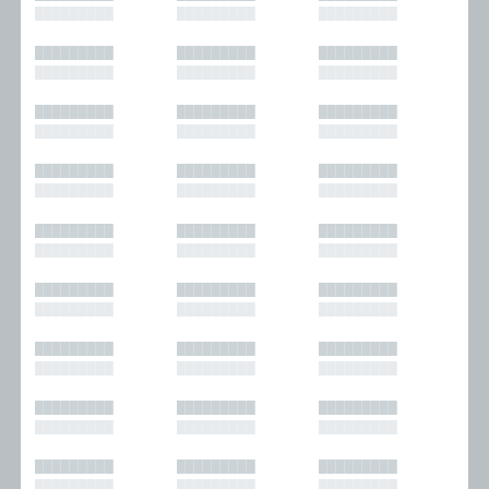
█████████
█████████
█████████
█████████
█████████
█████████
█████████
█████████
█████████
█████████
█████████
█████████
█████████
█████████
█████████
█████████
█████████
█████████
█████████
█████████
█████████
█████████
█████████
█████████
█████████
█████████
█████████
█████████
█████████
█████████
█████████
█████████
█████████
█████████
█████████
█████████
█████████
█████████
█████████
█████████
█████████
█████████
█████████
█████████
█████████
█████████
█████████
█████████
█████████
█████████
█████████