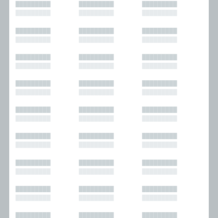
█████████
█████████
█████████
█████████
█████████
█████████
█████████
█████████
█████████
█████████
█████████
█████████
█████████
█████████
█████████
█████████
█████████
█████████
█████████
█████████
█████████
█████████
█████████
█████████
█████████
█████████
█████████
█████████
█████████
█████████
█████████
█████████
█████████
█████████
█████████
█████████
█████████
█████████
█████████
█████████
█████████
█████████
█████████
█████████
█████████
█████████
█████████
█████████
█████████
█████████
█████████