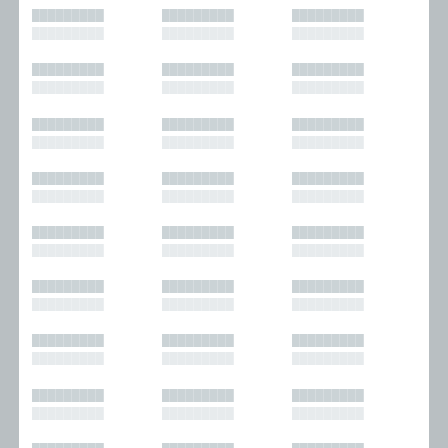
█████████
█████████
█████████
█████████
█████████
█████████
█████████
█████████
█████████
█████████
█████████
█████████
█████████
█████████
█████████
█████████
█████████
█████████
█████████
█████████
█████████
█████████
█████████
█████████
█████████
█████████
█████████
█████████
█████████
█████████
█████████
█████████
█████████
█████████
█████████
█████████
█████████
█████████
█████████
█████████
█████████
█████████
█████████
█████████
█████████
█████████
█████████
█████████