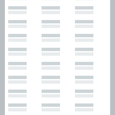
█████████
█████████
█████████
█████████
█████████
█████████
█████████
█████████
█████████
█████████
█████████
█████████
█████████
█████████
█████████
█████████
█████████
█████████
█████████
█████████
█████████
█████████
█████████
█████████
█████████
█████████
█████████
█████████
█████████
█████████
█████████
█████████
█████████
█████████
█████████
█████████
█████████
█████████
█████████
█████████
█████████
█████████
█████████
█████████
█████████
█████████
█████████
█████████