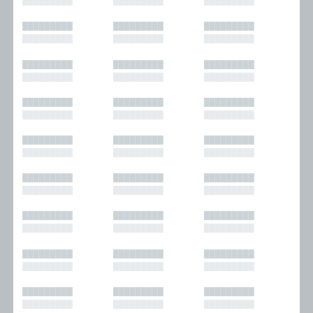
█████████
█████████
█████████
█████████
█████████
█████████
█████████
█████████
█████████
█████████
█████████
█████████
█████████
█████████
█████████
█████████
█████████
█████████
█████████
█████████
█████████
█████████
█████████
█████████
█████████
█████████
█████████
█████████
█████████
█████████
█████████
█████████
█████████
█████████
█████████
█████████
█████████
█████████
█████████
█████████
█████████
█████████
█████████
█████████
█████████
█████████
█████████
█████████
█████████
█████████
█████████