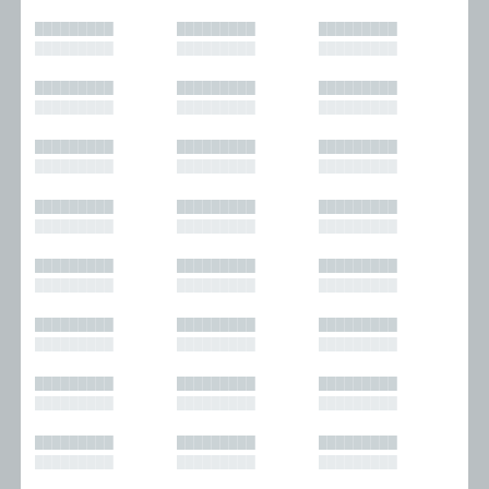
█████████
█████████
█████████
█████████
█████████
█████████
█████████
█████████
█████████
█████████
█████████
█████████
█████████
█████████
█████████
█████████
█████████
█████████
█████████
█████████
█████████
█████████
█████████
█████████
█████████
█████████
█████████
█████████
█████████
█████████
█████████
█████████
█████████
█████████
█████████
█████████
█████████
█████████
█████████
█████████
█████████
█████████
█████████
█████████
█████████
█████████
█████████
█████████