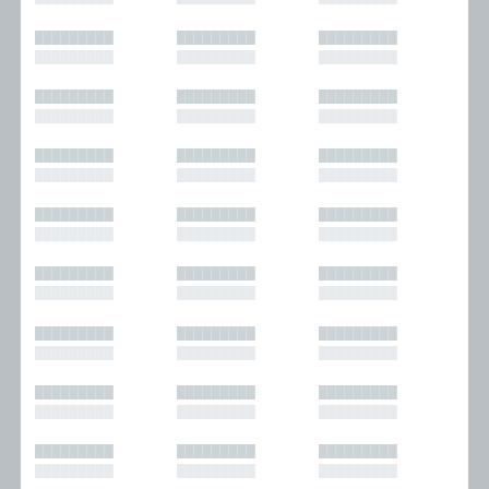
█████████
█████████
█████████
█████████
█████████
█████████
█████████
█████████
█████████
█████████
█████████
█████████
█████████
█████████
█████████
█████████
█████████
█████████
█████████
█████████
█████████
█████████
█████████
█████████
█████████
█████████
█████████
█████████
█████████
█████████
█████████
█████████
█████████
█████████
█████████
█████████
█████████
█████████
█████████
█████████
█████████
█████████
█████████
█████████
█████████
█████████
█████████
█████████