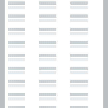
█████████
█████████
█████████
█████████
█████████
█████████
█████████
█████████
█████████
█████████
█████████
█████████
█████████
█████████
█████████
█████████
█████████
█████████
█████████
█████████
█████████
█████████
█████████
█████████
█████████
█████████
█████████
█████████
█████████
█████████
█████████
█████████
█████████
█████████
█████████
█████████
█████████
█████████
█████████
█████████
█████████
█████████
█████████
█████████
█████████
█████████
█████████
█████████
█████████
█████████
█████████