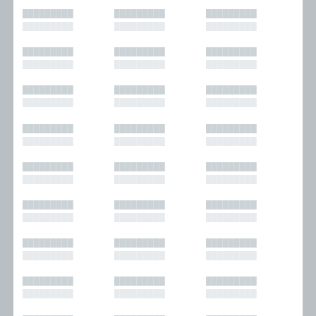
█████████
█████████
█████████
█████████
█████████
█████████
█████████
█████████
█████████
█████████
█████████
█████████
█████████
█████████
█████████
█████████
█████████
█████████
█████████
█████████
█████████
█████████
█████████
█████████
█████████
█████████
█████████
█████████
█████████
█████████
█████████
█████████
█████████
█████████
█████████
█████████
█████████
█████████
█████████
█████████
█████████
█████████
█████████
█████████
█████████
█████████
█████████
█████████