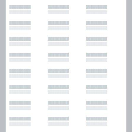
█████████
█████████
█████████
█████████
█████████
█████████
█████████
█████████
█████████
█████████
█████████
█████████
█████████
█████████
█████████
█████████
█████████
█████████
█████████
█████████
█████████
█████████
█████████
█████████
█████████
█████████
█████████
█████████
█████████
█████████
█████████
█████████
█████████
█████████
█████████
█████████
█████████
█████████
█████████
█████████
█████████
█████████
█████████
█████████
█████████
█████████
█████████
█████████