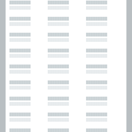
█████████
█████████
█████████
█████████
█████████
█████████
█████████
█████████
█████████
█████████
█████████
█████████
█████████
█████████
█████████
█████████
█████████
█████████
█████████
█████████
█████████
█████████
█████████
█████████
█████████
█████████
█████████
█████████
█████████
█████████
█████████
█████████
█████████
█████████
█████████
█████████
█████████
█████████
█████████
█████████
█████████
█████████
█████████
█████████
█████████
█████████
█████████
█████████
█████████
█████████
█████████