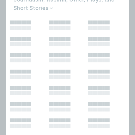
Short Stories
All
Novels
█████████
█████████
█████████
Bibliophilic
Other
█████████
█████████
█████████
Columns
Performances
Forewords
Periodicals and
█████████
█████████
█████████
Interviews
Anthologies
█████████
█████████
█████████
Journalism
Plays
Kasimir
Short Stories
█████████
█████████
█████████
Nonfiction
█████████
█████████
█████████
█████████
█████████
█████████
█████████
█████████
█████████
█████████
█████████
█████████
█████████
█████████
█████████
█████████
█████████
█████████
█████████
█████████
█████████
█████████
█████████
█████████
█████████
█████████
█████████