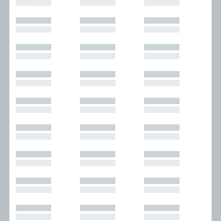
█████████
█████████
█████████
█████████
█████████
█████████
█████████
█████████
█████████
█████████
█████████
█████████
█████████
█████████
█████████
█████████
█████████
█████████
█████████
█████████
█████████
█████████
█████████
█████████
█████████
█████████
█████████
█████████
█████████
█████████
█████████
█████████
█████████
█████████
█████████
█████████
█████████
█████████
█████████
█████████
█████████
█████████
█████████
█████████
█████████
█████████
█████████
█████████
█████████
█████████
█████████