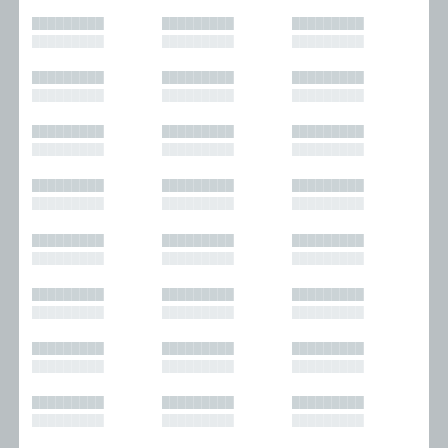
█████████
█████████
█████████
█████████
█████████
█████████
█████████
█████████
█████████
█████████
█████████
█████████
█████████
█████████
█████████
█████████
█████████
█████████
█████████
█████████
█████████
█████████
█████████
█████████
█████████
█████████
█████████
█████████
█████████
█████████
█████████
█████████
█████████
█████████
█████████
█████████
█████████
█████████
█████████
█████████
█████████
█████████
█████████
█████████
█████████
█████████
█████████
█████████