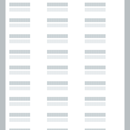
█████████
█████████
█████████
█████████
█████████
█████████
█████████
█████████
█████████
█████████
█████████
█████████
█████████
█████████
█████████
█████████
█████████
█████████
█████████
█████████
█████████
█████████
█████████
█████████
█████████
█████████
█████████
█████████
█████████
█████████
█████████
█████████
█████████
█████████
█████████
█████████
█████████
█████████
█████████
█████████
█████████
█████████
█████████
█████████
█████████
█████████
█████████
█████████