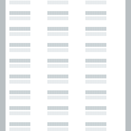
█████████
█████████
█████████
█████████
█████████
█████████
█████████
█████████
█████████
█████████
█████████
█████████
█████████
█████████
█████████
█████████
█████████
█████████
█████████
█████████
█████████
█████████
█████████
█████████
█████████
█████████
█████████
█████████
█████████
█████████
█████████
█████████
█████████
█████████
█████████
█████████
█████████
█████████
█████████
█████████
█████████
█████████
█████████
█████████
█████████
█████████
█████████
█████████
█████████
█████████
█████████