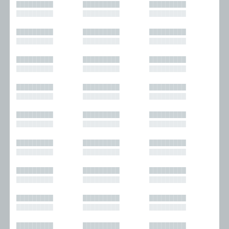
█████████
█████████
█████████
█████████
█████████
█████████
█████████
█████████
█████████
█████████
█████████
█████████
█████████
█████████
█████████
█████████
█████████
█████████
█████████
█████████
█████████
█████████
█████████
█████████
█████████
█████████
█████████
█████████
█████████
█████████
█████████
█████████
█████████
█████████
█████████
█████████
█████████
█████████
█████████
█████████
█████████
█████████
█████████
█████████
█████████
█████████
█████████
█████████
█████████
█████████
█████████