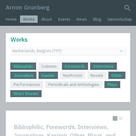
Arnon Grunberg
search query
Home
Works
About
Events
News
Blog
Genootschap
Works
Bibliophilic
Columns
Forewords
Interviews
Journalism
Kasimir
Nonfiction
Novels
Other
Performances
Periodicals and Anthologies
Plays
Short Stories
Bibliophilic, Forewords, Interviews,
Journalism, Kasimir, Other, Plays, and