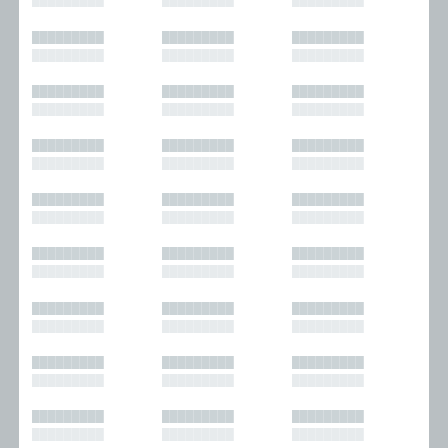
█████████
█████████
█████████
█████████
█████████
█████████
█████████
█████████
█████████
█████████
█████████
█████████
█████████
█████████
█████████
█████████
█████████
█████████
█████████
█████████
█████████
█████████
█████████
█████████
█████████
█████████
█████████
█████████
█████████
█████████
█████████
█████████
█████████
█████████
█████████
█████████
█████████
█████████
█████████
█████████
█████████
█████████
█████████
█████████
█████████
█████████
█████████
█████████
█████████
█████████
█████████