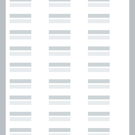
█████████
█████████
█████████
█████████
█████████
█████████
█████████
█████████
█████████
█████████
█████████
█████████
█████████
█████████
█████████
█████████
█████████
█████████
█████████
█████████
█████████
█████████
█████████
█████████
█████████
█████████
█████████
█████████
█████████
█████████
█████████
█████████
█████████
█████████
█████████
█████████
█████████
█████████
█████████
█████████
█████████
█████████
█████████
█████████
█████████
█████████
█████████
█████████