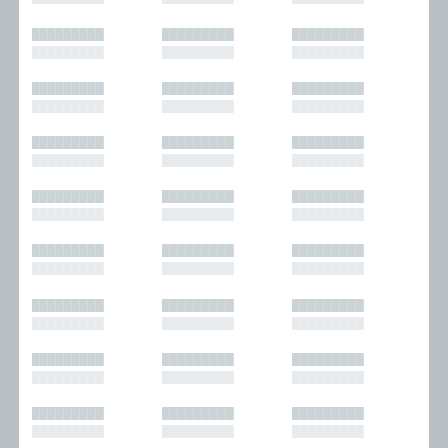
█████████
█████████
█████████
█████████
█████████
█████████
█████████
█████████
█████████
█████████
█████████
█████████
█████████
█████████
█████████
█████████
█████████
█████████
█████████
█████████
█████████
█████████
█████████
█████████
█████████
█████████
█████████
█████████
█████████
█████████
█████████
█████████
█████████
█████████
█████████
█████████
█████████
█████████
█████████
█████████
█████████
█████████
█████████
█████████
█████████
█████████
█████████
█████████