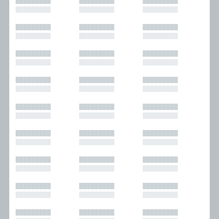
█████████
█████████
█████████
█████████
█████████
█████████
█████████
█████████
█████████
█████████
█████████
█████████
█████████
█████████
█████████
█████████
█████████
█████████
█████████
█████████
█████████
█████████
█████████
█████████
█████████
█████████
█████████
█████████
█████████
█████████
█████████
█████████
█████████
█████████
█████████
█████████
█████████
█████████
█████████
█████████
█████████
█████████
█████████
█████████
█████████
█████████
█████████
█████████
█████████
█████████
█████████