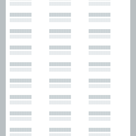
█████████
█████████
█████████
█████████
█████████
█████████
█████████
█████████
█████████
█████████
█████████
█████████
█████████
█████████
█████████
█████████
█████████
█████████
█████████
█████████
█████████
█████████
█████████
█████████
█████████
█████████
█████████
█████████
█████████
█████████
█████████
█████████
█████████
█████████
█████████
█████████
█████████
█████████
█████████
█████████
█████████
█████████
█████████
█████████
█████████
█████████
█████████
█████████
█████████
█████████
█████████