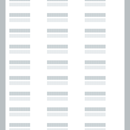
█████████
█████████
█████████
█████████
█████████
█████████
█████████
█████████
█████████
█████████
█████████
█████████
█████████
█████████
█████████
█████████
█████████
█████████
█████████
█████████
█████████
█████████
█████████
█████████
█████████
█████████
█████████
█████████
█████████
█████████
█████████
█████████
█████████
█████████
█████████
█████████
█████████
█████████
█████████
█████████
█████████
█████████
█████████
█████████
█████████
█████████
█████████
█████████