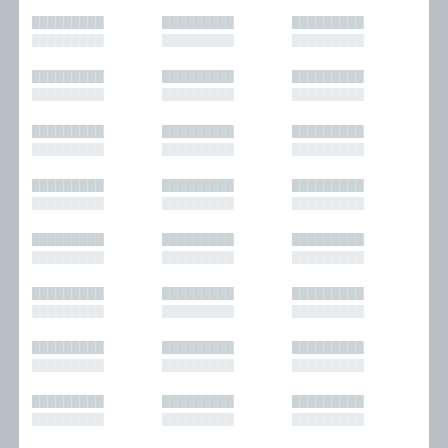
█████████
█████████
█████████
█████████
█████████
█████████
█████████
█████████
█████████
█████████
█████████
█████████
█████████
█████████
█████████
█████████
█████████
█████████
█████████
█████████
█████████
█████████
█████████
█████████
█████████
█████████
█████████
█████████
█████████
█████████
█████████
█████████
█████████
█████████
█████████
█████████
█████████
█████████
█████████
█████████
█████████
█████████
█████████
█████████
█████████
█████████
█████████
█████████