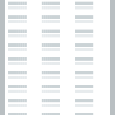
█████████
█████████
█████████
█████████
█████████
█████████
█████████
█████████
█████████
█████████
█████████
█████████
█████████
█████████
█████████
█████████
█████████
█████████
█████████
█████████
█████████
█████████
█████████
█████████
█████████
█████████
█████████
█████████
█████████
█████████
█████████
█████████
█████████
█████████
█████████
█████████
█████████
█████████
█████████
█████████
█████████
█████████
█████████
█████████
█████████
█████████
█████████
█████████
█████████
█████████
█████████