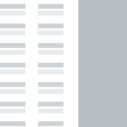
█████████
█████████
█████████
█████████
█████████
█████████
█████████
█████████
█████████
█████████
█████████
█████████
█████████
█████████
█████████
█████████
█████████
█████████
█████████
█████████
█████████
█████████
█████████
█████████
█████████
█████████