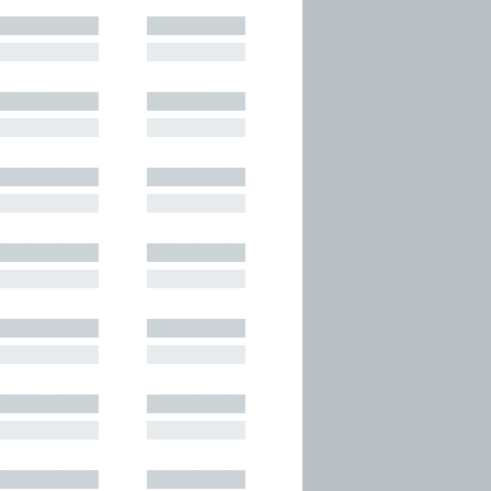
█████████
█████████
█████████
█████████
█████████
█████████
█████████
█████████
█████████
█████████
█████████
█████████
█████████
█████████
█████████
█████████
█████████
█████████
█████████
█████████
█████████
█████████
█████████
█████████
█████████
█████████