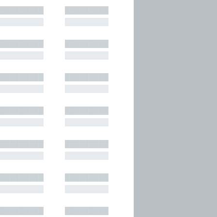
█████████
█████████
█████████
█████████
█████████
█████████
█████████
█████████
█████████
█████████
█████████
█████████
█████████
█████████
█████████
█████████
█████████
█████████
█████████
█████████
█████████
█████████
█████████
█████████
█████████
█████████