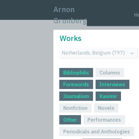
Arnon
H
Grunberg
Works
Bibliophilic
Columns
Forewords
Interviews
Journalism
Kasimir
Nonfiction
Novels
Other
Performances
Periodicals and Anthologies