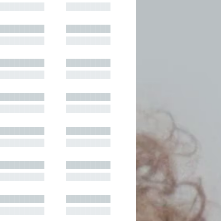
█████████
█████████
█████████
█████████
█████████
█████████
█████████
█████████
█████████
█████████
█████████
█████████
█████████
█████████
█████████
█████████
█████████
█████████
█████████
█████████
█████████
█████████
█████████
█████████
█████████
█████████