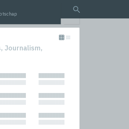
otschap
search query
s, Journalism,
tion
█████████
█████████
s
█████████
█████████
rmances
█████████
█████████
icals and Anthologies
█████████
█████████
Stories
█████████
█████████
█████████
█████████