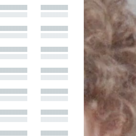
█████████
█████████
█████████
█████████
█████████
█████████
█████████
█████████
█████████
█████████
█████████
█████████
█████████
█████████
█████████
█████████
█████████
█████████
█████████
█████████
█████████
█████████
█████████
█████████
█████████
█████████