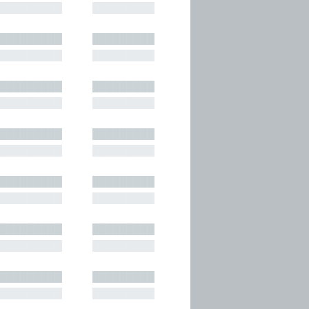
█████████
█████████
█████████
█████████
█████████
█████████
█████████
█████████
█████████
█████████
█████████
█████████
█████████
█████████
█████████
█████████
█████████
█████████
█████████
█████████
█████████
█████████
█████████
█████████
█████████
█████████