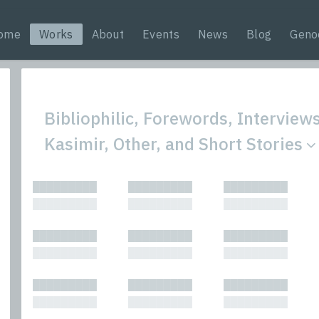
ome
Works
About
Events
News
Blog
Geno
Bibliophilic, Forewords, Interview
Kasimir, Other, and Short Stories
All
Nonfic
█████████
█████████
█████████
Bibliophilic
Novel
█████████
█████████
█████████
Columns
Other
Forewords
Perfo
█████████
█████████
█████████
Interviews
Period
█████████
█████████
█████████
Journalism
Plays
Kasimir
Short 
█████████
█████████
█████████
█████████
█████████
█████████