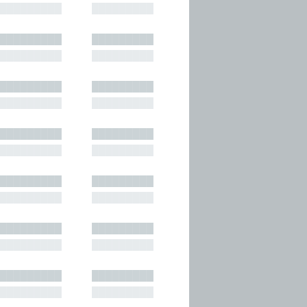
█████████
█████████
█████████
█████████
█████████
█████████
█████████
█████████
█████████
█████████
█████████
█████████
█████████
█████████
█████████
█████████
█████████
█████████
█████████
█████████
█████████
█████████
█████████
█████████
█████████
█████████