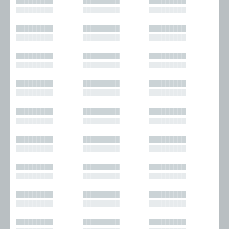
█████████
█████████
█████████
█████████
█████████
█████████
█████████
█████████
█████████
█████████
█████████
█████████
█████████
█████████
█████████
█████████
█████████
█████████
█████████
█████████
█████████
█████████
█████████
█████████
█████████
█████████
█████████
█████████
█████████
█████████
█████████
█████████
█████████
█████████
█████████
█████████
█████████
█████████
█████████
█████████
█████████
█████████
█████████
█████████
█████████
█████████
█████████
█████████
█████████
█████████
█████████