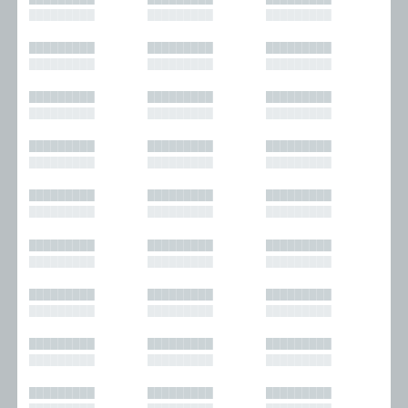
█████████
█████████
█████████
█████████
█████████
█████████
█████████
█████████
█████████
█████████
█████████
█████████
█████████
█████████
█████████
█████████
█████████
█████████
█████████
█████████
█████████
█████████
█████████
█████████
█████████
█████████
█████████
█████████
█████████
█████████
█████████
█████████
█████████
█████████
█████████
█████████
█████████
█████████
█████████
█████████
█████████
█████████
█████████
█████████
█████████
█████████
█████████
█████████