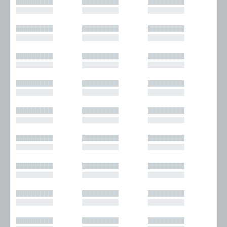
█████████
█████████
█████████
█████████
█████████
█████████
█████████
█████████
█████████
█████████
█████████
█████████
█████████
█████████
█████████
█████████
█████████
█████████
█████████
█████████
█████████
█████████
█████████
█████████
█████████
█████████
█████████
█████████
█████████
█████████
█████████
█████████
█████████
█████████
█████████
█████████
█████████
█████████
█████████
█████████
█████████
█████████
█████████
█████████
█████████
█████████
█████████
█████████
█████████
█████████
█████████