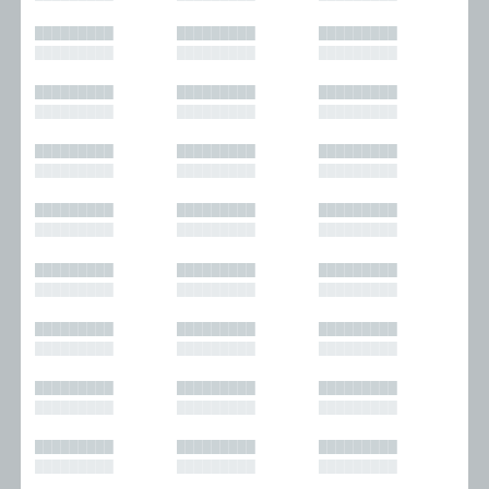
█████████
█████████
█████████
█████████
█████████
█████████
█████████
█████████
█████████
█████████
█████████
█████████
█████████
█████████
█████████
█████████
█████████
█████████
█████████
█████████
█████████
█████████
█████████
█████████
█████████
█████████
█████████
█████████
█████████
█████████
█████████
█████████
█████████
█████████
█████████
█████████
█████████
█████████
█████████
█████████
█████████
█████████
█████████
█████████
█████████
█████████
█████████
█████████