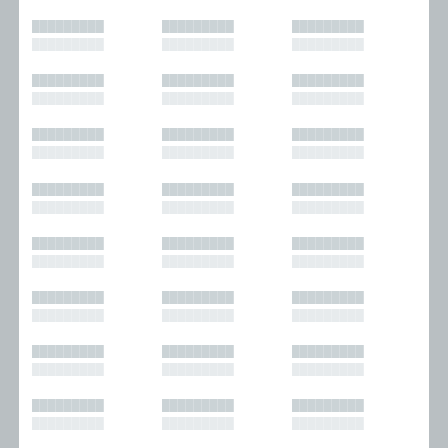
█████████
█████████
█████████
█████████
█████████
█████████
█████████
█████████
█████████
█████████
█████████
█████████
█████████
█████████
█████████
█████████
█████████
█████████
█████████
█████████
█████████
█████████
█████████
█████████
█████████
█████████
█████████
█████████
█████████
█████████
█████████
█████████
█████████
█████████
█████████
█████████
█████████
█████████
█████████
█████████
█████████
█████████
█████████
█████████
█████████
█████████
█████████
█████████