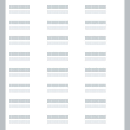
█████████
█████████
█████████
█████████
█████████
█████████
█████████
█████████
█████████
█████████
█████████
█████████
█████████
█████████
█████████
█████████
█████████
█████████
█████████
█████████
█████████
█████████
█████████
█████████
█████████
█████████
█████████
█████████
█████████
█████████
█████████
█████████
█████████
█████████
█████████
█████████
█████████
█████████
█████████
█████████
█████████
█████████
█████████
█████████
█████████
█████████
█████████
█████████