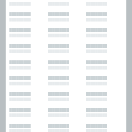
█████████
█████████
█████████
█████████
█████████
█████████
█████████
█████████
█████████
█████████
█████████
█████████
█████████
█████████
█████████
█████████
█████████
█████████
█████████
█████████
█████████
█████████
█████████
█████████
█████████
█████████
█████████
█████████
█████████
█████████
█████████
█████████
█████████
█████████
█████████
█████████
█████████
█████████
█████████
█████████
█████████
█████████
█████████
█████████
█████████
█████████
█████████
█████████
█████████
█████████
█████████