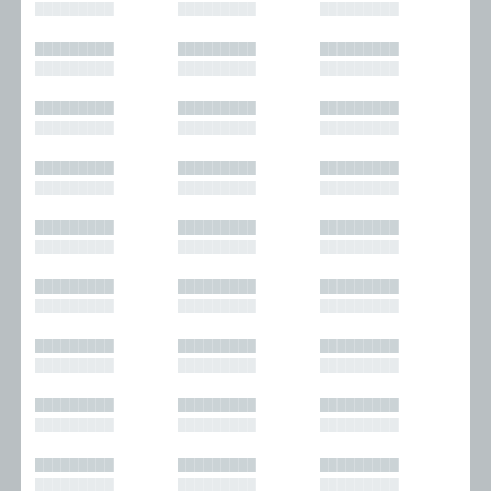
█████████
█████████
█████████
█████████
█████████
█████████
█████████
█████████
█████████
█████████
█████████
█████████
█████████
█████████
█████████
█████████
█████████
█████████
█████████
█████████
█████████
█████████
█████████
█████████
█████████
█████████
█████████
█████████
█████████
█████████
█████████
█████████
█████████
█████████
█████████
█████████
█████████
█████████
█████████
█████████
█████████
█████████
█████████
█████████
█████████
█████████
█████████
█████████
█████████
█████████
█████████