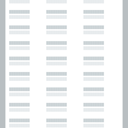
█████████
█████████
█████████
█████████
█████████
█████████
█████████
█████████
█████████
█████████
█████████
█████████
█████████
█████████
█████████
█████████
█████████
█████████
█████████
█████████
█████████
█████████
█████████
█████████
█████████
█████████
█████████
█████████
█████████
█████████
█████████
█████████
█████████
█████████
█████████
█████████
█████████
█████████
█████████
█████████
█████████
█████████
█████████
█████████
█████████
█████████
█████████
█████████
█████████
█████████
█████████