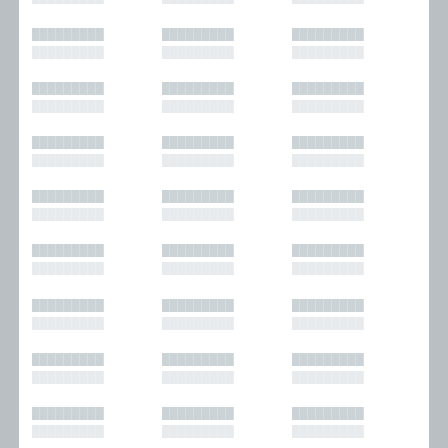
█████████
█████████
█████████
█████████
█████████
█████████
█████████
█████████
█████████
█████████
█████████
█████████
█████████
█████████
█████████
█████████
█████████
█████████
█████████
█████████
█████████
█████████
█████████
█████████
█████████
█████████
█████████
█████████
█████████
█████████
█████████
█████████
█████████
█████████
█████████
█████████
█████████
█████████
█████████
█████████
█████████
█████████
█████████
█████████
█████████
█████████
█████████
█████████