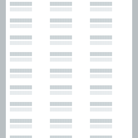
█████████
█████████
█████████
█████████
█████████
█████████
█████████
█████████
█████████
█████████
█████████
█████████
█████████
█████████
█████████
█████████
█████████
█████████
█████████
█████████
█████████
█████████
█████████
█████████
█████████
█████████
█████████
█████████
█████████
█████████
█████████
█████████
█████████
█████████
█████████
█████████
█████████
█████████
█████████
█████████
█████████
█████████
█████████
█████████
█████████
█████████
█████████
█████████
█████████
█████████
█████████