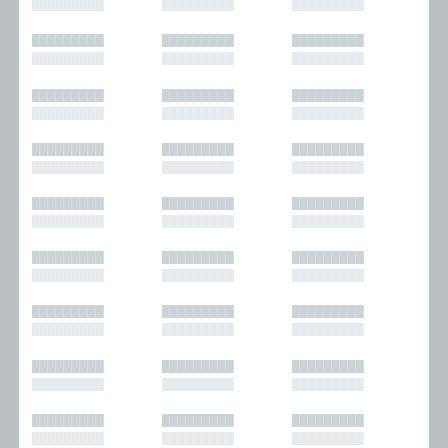
█████████
█████████
█████████
█████████
█████████
█████████
█████████
█████████
█████████
█████████
█████████
█████████
█████████
█████████
█████████
█████████
█████████
█████████
█████████
█████████
█████████
█████████
█████████
█████████
█████████
█████████
█████████
█████████
█████████
█████████
█████████
█████████
█████████
█████████
█████████
█████████
█████████
█████████
█████████
█████████
█████████
█████████
█████████
█████████
█████████
█████████
█████████
█████████
█████████
█████████
█████████