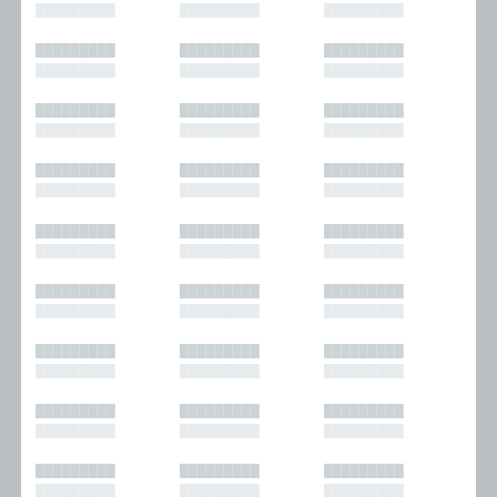
█████████
█████████
█████████
█████████
█████████
█████████
█████████
█████████
█████████
█████████
█████████
█████████
█████████
█████████
█████████
█████████
█████████
█████████
█████████
█████████
█████████
█████████
█████████
█████████
█████████
█████████
█████████
█████████
█████████
█████████
█████████
█████████
█████████
█████████
█████████
█████████
█████████
█████████
█████████
█████████
█████████
█████████
█████████
█████████
█████████
█████████
█████████
█████████
█████████
█████████
█████████