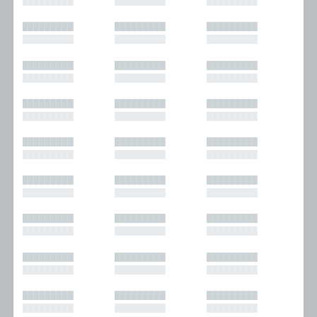
█████████
█████████
█████████
█████████
█████████
█████████
█████████
█████████
█████████
█████████
█████████
█████████
█████████
█████████
█████████
█████████
█████████
█████████
█████████
█████████
█████████
█████████
█████████
█████████
█████████
█████████
█████████
█████████
█████████
█████████
█████████
█████████
█████████
█████████
█████████
█████████
█████████
█████████
█████████
█████████
█████████
█████████
█████████
█████████
█████████
█████████
█████████
█████████
█████████
█████████
█████████