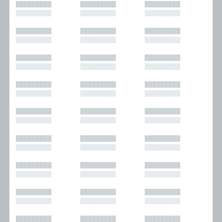
█████████
█████████
█████████
█████████
█████████
█████████
█████████
█████████
█████████
█████████
█████████
█████████
█████████
█████████
█████████
█████████
█████████
█████████
█████████
█████████
█████████
█████████
█████████
█████████
█████████
█████████
█████████
█████████
█████████
█████████
█████████
█████████
█████████
█████████
█████████
█████████
█████████
█████████
█████████
█████████
█████████
█████████
█████████
█████████
█████████
█████████
█████████
█████████
█████████
█████████
█████████