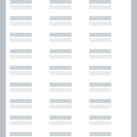
█████████
█████████
█████████
█████████
█████████
█████████
█████████
█████████
█████████
█████████
█████████
█████████
█████████
█████████
█████████
█████████
█████████
█████████
█████████
█████████
█████████
█████████
█████████
█████████
█████████
█████████
█████████
█████████
█████████
█████████
█████████
█████████
█████████
█████████
█████████
█████████
█████████
█████████
█████████
█████████
█████████
█████████
█████████
█████████
█████████
█████████
█████████
█████████
█████████
█████████
█████████