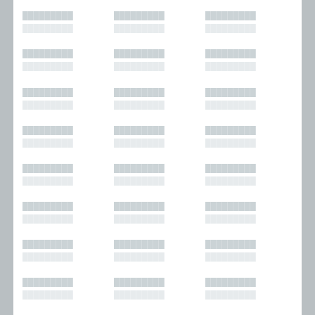
█████████
█████████
█████████
█████████
█████████
█████████
█████████
█████████
█████████
█████████
█████████
█████████
█████████
█████████
█████████
█████████
█████████
█████████
█████████
█████████
█████████
█████████
█████████
█████████
█████████
█████████
█████████
█████████
█████████
█████████
█████████
█████████
█████████
█████████
█████████
█████████
█████████
█████████
█████████
█████████
█████████
█████████
█████████
█████████
█████████
█████████
█████████
█████████