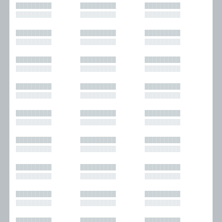
█████████
█████████
█████████
█████████
█████████
█████████
█████████
█████████
█████████
█████████
█████████
█████████
█████████
█████████
█████████
█████████
█████████
█████████
█████████
█████████
█████████
█████████
█████████
█████████
█████████
█████████
█████████
█████████
█████████
█████████
█████████
█████████
█████████
█████████
█████████
█████████
█████████
█████████
█████████
█████████
█████████
█████████
█████████
█████████
█████████
█████████
█████████
█████████
█████████
█████████
█████████