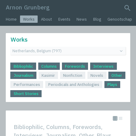
Arnon Grunberg
search query
Home
Works
About
Events
News
Blog
Genootschap
Works
Bibliophilic
Columns
Forewords
Interviews
Journalism
Kasimir
Nonfiction
Novels
Other
Performances
Periodicals and Anthologies
Plays
Short Stories
Bibliophilic, Columns, Forewords,
Interviews, Journalism, Other, Plays,