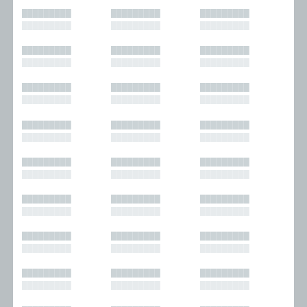
█████████
█████████
█████████
█████████
█████████
█████████
█████████
█████████
█████████
█████████
█████████
█████████
█████████
█████████
█████████
█████████
█████████
█████████
█████████
█████████
█████████
█████████
█████████
█████████
█████████
█████████
█████████
█████████
█████████
█████████
█████████
█████████
█████████
█████████
█████████
█████████
█████████
█████████
█████████
█████████
█████████
█████████
█████████
█████████
█████████
█████████
█████████
█████████