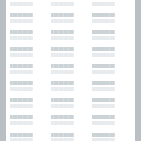
█████████
█████████
█████████
█████████
█████████
█████████
█████████
█████████
█████████
█████████
█████████
█████████
█████████
█████████
█████████
█████████
█████████
█████████
█████████
█████████
█████████
█████████
█████████
█████████
█████████
█████████
█████████
█████████
█████████
█████████
█████████
█████████
█████████
█████████
█████████
█████████
█████████
█████████
█████████
█████████
█████████
█████████
█████████
█████████
█████████
█████████
█████████
█████████
█████████
█████████
█████████