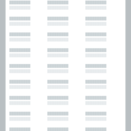
█████████
█████████
█████████
█████████
█████████
█████████
█████████
█████████
█████████
█████████
█████████
█████████
█████████
█████████
█████████
█████████
█████████
█████████
█████████
█████████
█████████
█████████
█████████
█████████
█████████
█████████
█████████
█████████
█████████
█████████
█████████
█████████
█████████
█████████
█████████
█████████
█████████
█████████
█████████
█████████
█████████
█████████
█████████
█████████
█████████
█████████
█████████
█████████
█████████
█████████
█████████