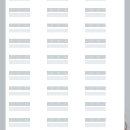
█████████
█████████
█████████
█████████
█████████
█████████
█████████
█████████
█████████
█████████
█████████
█████████
█████████
█████████
█████████
█████████
█████████
█████████
█████████
█████████
█████████
█████████
█████████
█████████
█████████
█████████
█████████
█████████
█████████
█████████
█████████
█████████
█████████
█████████
█████████
█████████
█████████
█████████
█████████
█████████
█████████
█████████
█████████
█████████
█████████
█████████
█████████
█████████