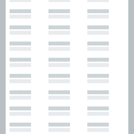
█████████
█████████
█████████
█████████
█████████
█████████
█████████
█████████
█████████
█████████
█████████
█████████
█████████
█████████
█████████
█████████
█████████
█████████
█████████
█████████
█████████
█████████
█████████
█████████
█████████
█████████
█████████
█████████
█████████
█████████
█████████
█████████
█████████
█████████
█████████
█████████
█████████
█████████
█████████
█████████
█████████
█████████
█████████
█████████
█████████
█████████
█████████
█████████
█████████
█████████
█████████