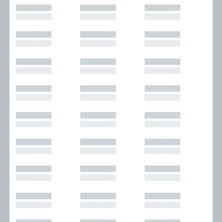
█████████
█████████
█████████
█████████
█████████
█████████
█████████
█████████
█████████
█████████
█████████
█████████
█████████
█████████
█████████
█████████
█████████
█████████
█████████
█████████
█████████
█████████
█████████
█████████
█████████
█████████
█████████
█████████
█████████
█████████
█████████
█████████
█████████
█████████
█████████
█████████
█████████
█████████
█████████
█████████
█████████
█████████
█████████
█████████
█████████
█████████
█████████
█████████