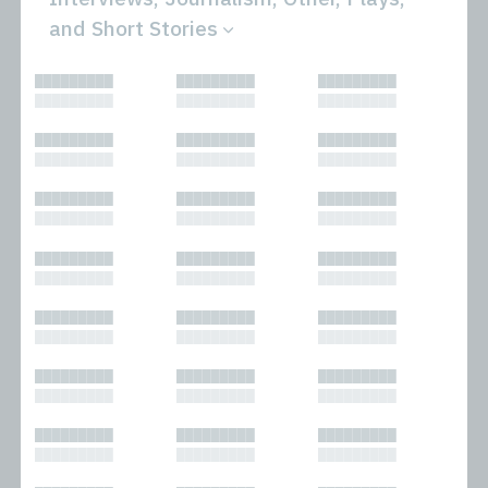
and Short Stories
All
Novels
█████████
█████████
█████████
Bibliophilic
Other
█████████
█████████
█████████
Columns
Performances
Forewords
Periodicals and
█████████
█████████
█████████
Interviews
Anthologies
█████████
█████████
█████████
Journalism
Plays
Kasimir
Short Stories
█████████
█████████
█████████
Nonfiction
█████████
█████████
█████████
█████████
█████████
█████████
█████████
█████████
█████████
█████████
█████████
█████████
█████████
█████████
█████████
█████████
█████████
█████████
█████████
█████████
█████████
█████████
█████████
█████████
█████████
█████████
█████████