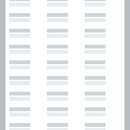
█████████
█████████
█████████
█████████
█████████
█████████
█████████
█████████
█████████
█████████
█████████
█████████
█████████
█████████
█████████
█████████
█████████
█████████
█████████
█████████
█████████
█████████
█████████
█████████
█████████
█████████
█████████
█████████
█████████
█████████
█████████
█████████
█████████
█████████
█████████
█████████
█████████
█████████
█████████
█████████
█████████
█████████
█████████
█████████
█████████
█████████
█████████
█████████