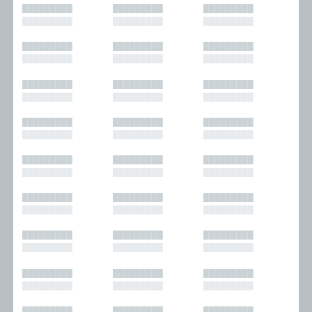
█████████
█████████
█████████
█████████
█████████
█████████
█████████
█████████
█████████
█████████
█████████
█████████
█████████
█████████
█████████
█████████
█████████
█████████
█████████
█████████
█████████
█████████
█████████
█████████
█████████
█████████
█████████
█████████
█████████
█████████
█████████
█████████
█████████
█████████
█████████
█████████
█████████
█████████
█████████
█████████
█████████
█████████
█████████
█████████
█████████
█████████
█████████
█████████
█████████
█████████
█████████