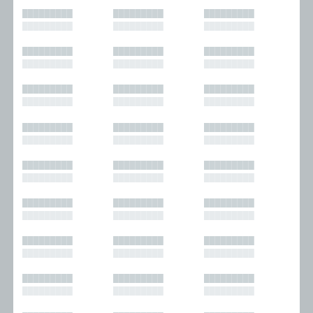
█████████
█████████
█████████
█████████
█████████
█████████
█████████
█████████
█████████
█████████
█████████
█████████
█████████
█████████
█████████
█████████
█████████
█████████
█████████
█████████
█████████
█████████
█████████
█████████
█████████
█████████
█████████
█████████
█████████
█████████
█████████
█████████
█████████
█████████
█████████
█████████
█████████
█████████
█████████
█████████
█████████
█████████
█████████
█████████
█████████
█████████
█████████
█████████