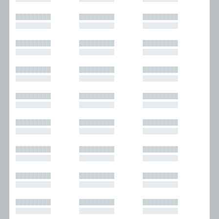
█████████
█████████
█████████
█████████
█████████
█████████
█████████
█████████
█████████
█████████
█████████
█████████
█████████
█████████
█████████
█████████
█████████
█████████
█████████
█████████
█████████
█████████
█████████
█████████
█████████
█████████
█████████
█████████
█████████
█████████
█████████
█████████
█████████
█████████
█████████
█████████
█████████
█████████
█████████
█████████
█████████
█████████
█████████
█████████
█████████
█████████
█████████
█████████