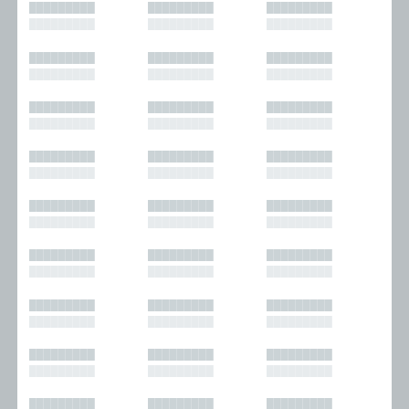
█████████
█████████
█████████
█████████
█████████
█████████
█████████
█████████
█████████
█████████
█████████
█████████
█████████
█████████
█████████
█████████
█████████
█████████
█████████
█████████
█████████
█████████
█████████
█████████
█████████
█████████
█████████
█████████
█████████
█████████
█████████
█████████
█████████
█████████
█████████
█████████
█████████
█████████
█████████
█████████
█████████
█████████
█████████
█████████
█████████
█████████
█████████
█████████
█████████
█████████
█████████