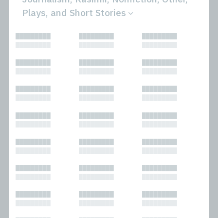
Plays, and Short Stories
All
Novels
█████████
█████████
█████████
Bibliophilic
Other
█████████
█████████
█████████
Columns
Performances
Forewords
Periodicals and
█████████
█████████
█████████
Interviews
Anthologies
█████████
█████████
█████████
Journalism
Plays
Kasimir
Short Stories
█████████
█████████
█████████
Nonfiction
█████████
█████████
█████████
█████████
█████████
█████████
█████████
█████████
█████████
█████████
█████████
█████████
█████████
█████████
█████████
█████████
█████████
█████████
█████████
█████████
█████████
█████████
█████████
█████████
█████████
█████████
█████████