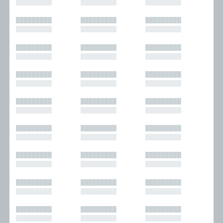
█████████
█████████
█████████
█████████
█████████
█████████
█████████
█████████
█████████
█████████
█████████
█████████
█████████
█████████
█████████
█████████
█████████
█████████
█████████
█████████
█████████
█████████
█████████
█████████
█████████
█████████
█████████
█████████
█████████
█████████
█████████
█████████
█████████
█████████
█████████
█████████
█████████
█████████
█████████
█████████
█████████
█████████
█████████
█████████
█████████
█████████
█████████
█████████
█████████
█████████
█████████