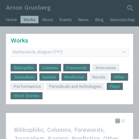
Arnon Grunberg
search query
Home
Works
About
Events
News
Blog
Genootschap
Works
Bibliophilic
Columns
Forewords
Interviews
Journalism
Kasimir
Nonfiction
Novels
Other
Performances
Periodicals and Anthologies
Plays
Short Stories
Bibliophilic, Columns, Forewords,
Journalism, Kasimir, Nonfiction, Other,