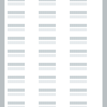
█████████
█████████
█████████
█████████
█████████
█████████
█████████
█████████
█████████
█████████
█████████
█████████
█████████
█████████
█████████
█████████
█████████
█████████
█████████
█████████
█████████
█████████
█████████
█████████
█████████
█████████
█████████
█████████
█████████
█████████
█████████
█████████
█████████
█████████
█████████
█████████
█████████
█████████
█████████
█████████
█████████
█████████
█████████
█████████
█████████
█████████
█████████
█████████