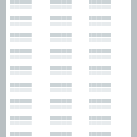
█████████
█████████
█████████
█████████
█████████
█████████
█████████
█████████
█████████
█████████
█████████
█████████
█████████
█████████
█████████
█████████
█████████
█████████
█████████
█████████
█████████
█████████
█████████
█████████
█████████
█████████
█████████
█████████
█████████
█████████
█████████
█████████
█████████
█████████
█████████
█████████
█████████
█████████
█████████
█████████
█████████
█████████
█████████
█████████
█████████
█████████
█████████
█████████
█████████
█████████
█████████