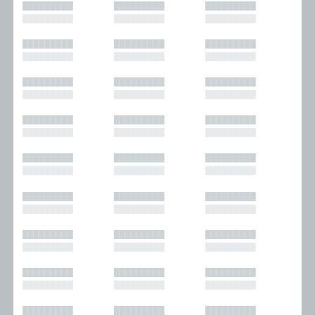
█████████
█████████
█████████
█████████
█████████
█████████
█████████
█████████
█████████
█████████
█████████
█████████
█████████
█████████
█████████
█████████
█████████
█████████
█████████
█████████
█████████
█████████
█████████
█████████
█████████
█████████
█████████
█████████
█████████
█████████
█████████
█████████
█████████
█████████
█████████
█████████
█████████
█████████
█████████
█████████
█████████
█████████
█████████
█████████
█████████
█████████
█████████
█████████
█████████
█████████
█████████