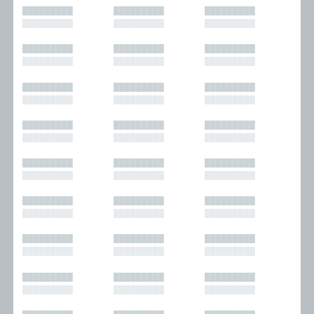
█████████
█████████
█████████
█████████
█████████
█████████
█████████
█████████
█████████
█████████
█████████
█████████
█████████
█████████
█████████
█████████
█████████
█████████
█████████
█████████
█████████
█████████
█████████
█████████
█████████
█████████
█████████
█████████
█████████
█████████
█████████
█████████
█████████
█████████
█████████
█████████
█████████
█████████
█████████
█████████
█████████
█████████
█████████
█████████
█████████
█████████
█████████
█████████