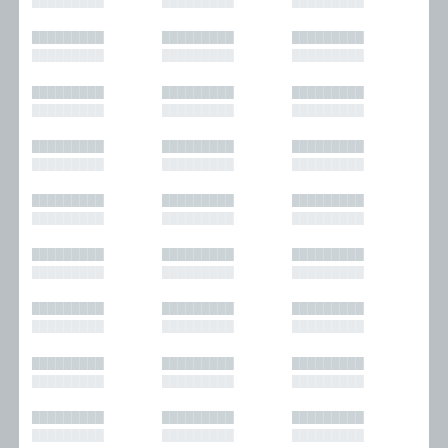
█████████
█████████
█████████
█████████
█████████
█████████
█████████
█████████
█████████
█████████
█████████
█████████
█████████
█████████
█████████
█████████
█████████
█████████
█████████
█████████
█████████
█████████
█████████
█████████
█████████
█████████
█████████
█████████
█████████
█████████
█████████
█████████
█████████
█████████
█████████
█████████
█████████
█████████
█████████
█████████
█████████
█████████
█████████
█████████
█████████
█████████
█████████
█████████
█████████
█████████
█████████