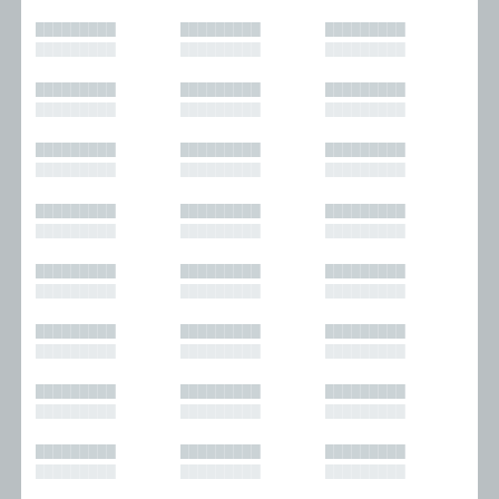
█████████
█████████
█████████
█████████
█████████
█████████
█████████
█████████
█████████
█████████
█████████
█████████
█████████
█████████
█████████
█████████
█████████
█████████
█████████
█████████
█████████
█████████
█████████
█████████
█████████
█████████
█████████
█████████
█████████
█████████
█████████
█████████
█████████
█████████
█████████
█████████
█████████
█████████
█████████
█████████
█████████
█████████
█████████
█████████
█████████
█████████
█████████
█████████