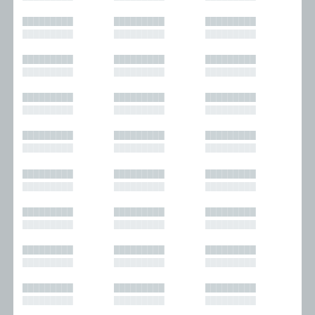
█████████
█████████
█████████
█████████
█████████
█████████
█████████
█████████
█████████
█████████
█████████
█████████
█████████
█████████
█████████
█████████
█████████
█████████
█████████
█████████
█████████
█████████
█████████
█████████
█████████
█████████
█████████
█████████
█████████
█████████
█████████
█████████
█████████
█████████
█████████
█████████
█████████
█████████
█████████
█████████
█████████
█████████
█████████
█████████
█████████
█████████
█████████
█████████