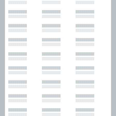
█████████
█████████
█████████
█████████
█████████
█████████
█████████
█████████
█████████
█████████
█████████
█████████
█████████
█████████
█████████
█████████
█████████
█████████
█████████
█████████
█████████
█████████
█████████
█████████
█████████
█████████
█████████
█████████
█████████
█████████
█████████
█████████
█████████
█████████
█████████
█████████
█████████
█████████
█████████
█████████
█████████
█████████
█████████
█████████
█████████
█████████
█████████
█████████
█████████
█████████
█████████