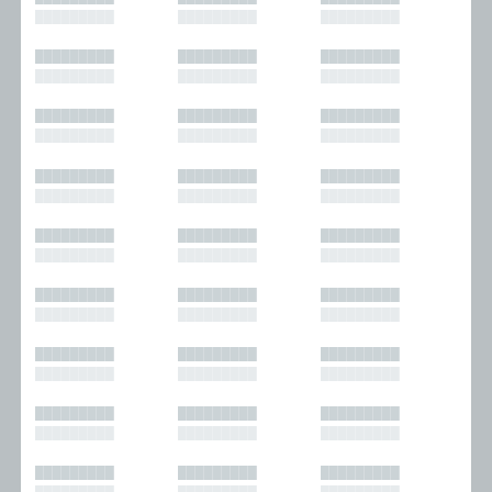
█████████
█████████
█████████
█████████
█████████
█████████
█████████
█████████
█████████
█████████
█████████
█████████
█████████
█████████
█████████
█████████
█████████
█████████
█████████
█████████
█████████
█████████
█████████
█████████
█████████
█████████
█████████
█████████
█████████
█████████
█████████
█████████
█████████
█████████
█████████
█████████
█████████
█████████
█████████
█████████
█████████
█████████
█████████
█████████
█████████
█████████
█████████
█████████