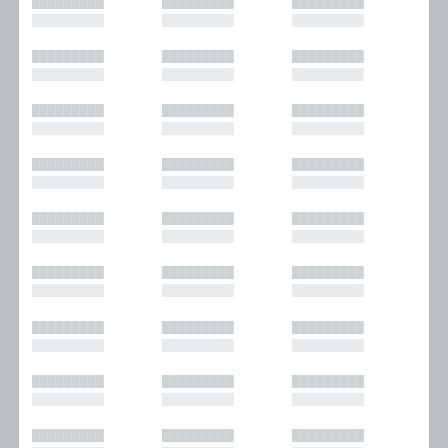
█████████
█████████
█████████
█████████
█████████
█████████
█████████
█████████
█████████
█████████
█████████
█████████
█████████
█████████
█████████
█████████
█████████
█████████
█████████
█████████
█████████
█████████
█████████
█████████
█████████
█████████
█████████
█████████
█████████
█████████
█████████
█████████
█████████
█████████
█████████
█████████
█████████
█████████
█████████
█████████
█████████
█████████
█████████
█████████
█████████
█████████
█████████
█████████
█████████
█████████
█████████