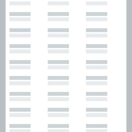
█████████
█████████
█████████
█████████
█████████
█████████
█████████
█████████
█████████
█████████
█████████
█████████
█████████
█████████
█████████
█████████
█████████
█████████
█████████
█████████
█████████
█████████
█████████
█████████
█████████
█████████
█████████
█████████
█████████
█████████
█████████
█████████
█████████
█████████
█████████
█████████
█████████
█████████
█████████
█████████
█████████
█████████
█████████
█████████
█████████
█████████
█████████
█████████
█████████
█████████
█████████