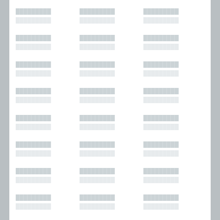
█████████
█████████
█████████
█████████
█████████
█████████
█████████
█████████
█████████
█████████
█████████
█████████
█████████
█████████
█████████
█████████
█████████
█████████
█████████
█████████
█████████
█████████
█████████
█████████
█████████
█████████
█████████
█████████
█████████
█████████
█████████
█████████
█████████
█████████
█████████
█████████
█████████
█████████
█████████
█████████
█████████
█████████
█████████
█████████
█████████
█████████
█████████
█████████