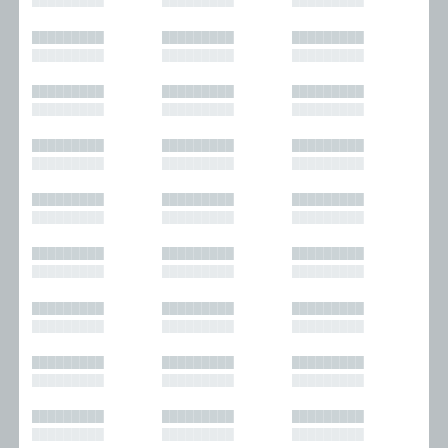
█████████
█████████
█████████
█████████
█████████
█████████
█████████
█████████
█████████
█████████
█████████
█████████
█████████
█████████
█████████
█████████
█████████
█████████
█████████
█████████
█████████
█████████
█████████
█████████
█████████
█████████
█████████
█████████
█████████
█████████
█████████
█████████
█████████
█████████
█████████
█████████
█████████
█████████
█████████
█████████
█████████
█████████
█████████
█████████
█████████
█████████
█████████
█████████
█████████
█████████
█████████