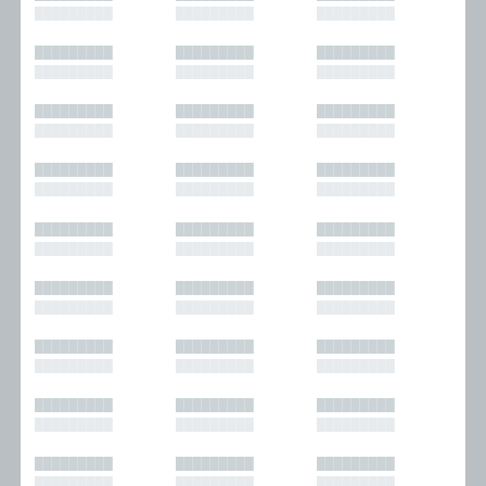
█████████
█████████
█████████
█████████
█████████
█████████
█████████
█████████
█████████
█████████
█████████
█████████
█████████
█████████
█████████
█████████
█████████
█████████
█████████
█████████
█████████
█████████
█████████
█████████
█████████
█████████
█████████
█████████
█████████
█████████
█████████
█████████
█████████
█████████
█████████
█████████
█████████
█████████
█████████
█████████
█████████
█████████
█████████
█████████
█████████
█████████
█████████
█████████
█████████
█████████
█████████