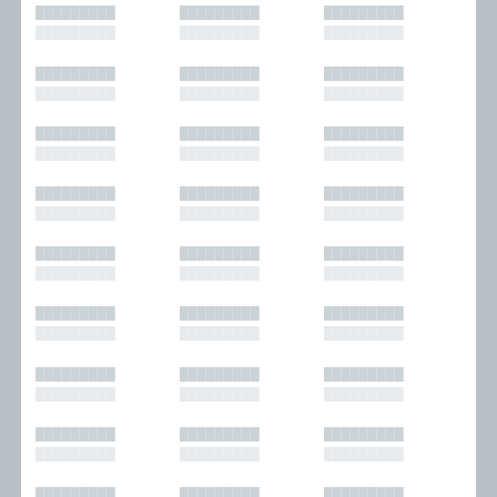
█████████
█████████
█████████
█████████
█████████
█████████
█████████
█████████
█████████
█████████
█████████
█████████
█████████
█████████
█████████
█████████
█████████
█████████
█████████
█████████
█████████
█████████
█████████
█████████
█████████
█████████
█████████
█████████
█████████
█████████
█████████
█████████
█████████
█████████
█████████
█████████
█████████
█████████
█████████
█████████
█████████
█████████
█████████
█████████
█████████
█████████
█████████
█████████
█████████
█████████
█████████