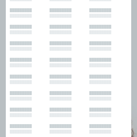
█████████
█████████
█████████
█████████
█████████
█████████
█████████
█████████
█████████
█████████
█████████
█████████
█████████
█████████
█████████
█████████
█████████
█████████
█████████
█████████
█████████
█████████
█████████
█████████
█████████
█████████
█████████
█████████
█████████
█████████
█████████
█████████
█████████
█████████
█████████
█████████
█████████
█████████
█████████
█████████
█████████
█████████
█████████
█████████
█████████
█████████
█████████
█████████