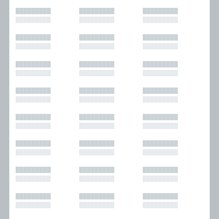
█████████
█████████
█████████
█████████
█████████
█████████
█████████
█████████
█████████
█████████
█████████
█████████
█████████
█████████
█████████
█████████
█████████
█████████
█████████
█████████
█████████
█████████
█████████
█████████
█████████
█████████
█████████
█████████
█████████
█████████
█████████
█████████
█████████
█████████
█████████
█████████
█████████
█████████
█████████
█████████
█████████
█████████
█████████
█████████
█████████
█████████
█████████
█████████