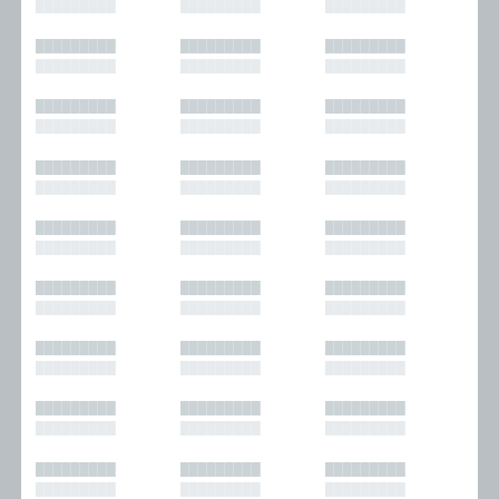
█████████
█████████
█████████
█████████
█████████
█████████
█████████
█████████
█████████
█████████
█████████
█████████
█████████
█████████
█████████
█████████
█████████
█████████
█████████
█████████
█████████
█████████
█████████
█████████
█████████
█████████
█████████
█████████
█████████
█████████
█████████
█████████
█████████
█████████
█████████
█████████
█████████
█████████
█████████
█████████
█████████
█████████
█████████
█████████
█████████
█████████
█████████
█████████
█████████
█████████
█████████