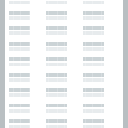
█████████
█████████
█████████
█████████
█████████
█████████
█████████
█████████
█████████
█████████
█████████
█████████
█████████
█████████
█████████
█████████
█████████
█████████
█████████
█████████
█████████
█████████
█████████
█████████
█████████
█████████
█████████
█████████
█████████
█████████
█████████
█████████
█████████
█████████
█████████
█████████
█████████
█████████
█████████
█████████
█████████
█████████
█████████
█████████
█████████
█████████
█████████
█████████
█████████
█████████
█████████