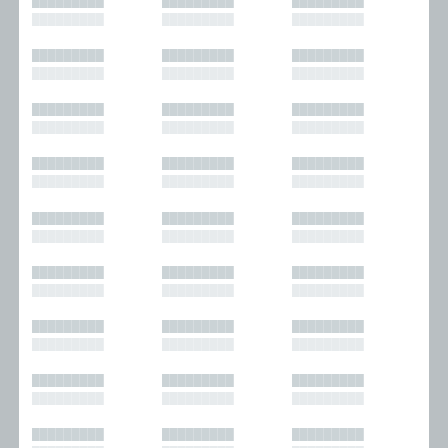
█████████
█████████
█████████
█████████
█████████
█████████
█████████
█████████
█████████
█████████
█████████
█████████
█████████
█████████
█████████
█████████
█████████
█████████
█████████
█████████
█████████
█████████
█████████
█████████
█████████
█████████
█████████
█████████
█████████
█████████
█████████
█████████
█████████
█████████
█████████
█████████
█████████
█████████
█████████
█████████
█████████
█████████
█████████
█████████
█████████
█████████
█████████
█████████
█████████
█████████
█████████