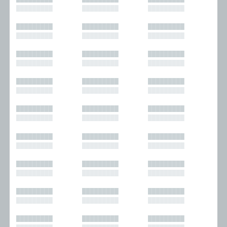
█████████
█████████
█████████
█████████
█████████
█████████
█████████
█████████
█████████
█████████
█████████
█████████
█████████
█████████
█████████
█████████
█████████
█████████
█████████
█████████
█████████
█████████
█████████
█████████
█████████
█████████
█████████
█████████
█████████
█████████
█████████
█████████
█████████
█████████
█████████
█████████
█████████
█████████
█████████
█████████
█████████
█████████
█████████
█████████
█████████
█████████
█████████
█████████