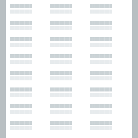
█████████
█████████
█████████
█████████
█████████
█████████
█████████
█████████
█████████
█████████
█████████
█████████
█████████
█████████
█████████
█████████
█████████
█████████
█████████
█████████
█████████
█████████
█████████
█████████
█████████
█████████
█████████
█████████
█████████
█████████
█████████
█████████
█████████
█████████
█████████
█████████
█████████
█████████
█████████
█████████
█████████
█████████
█████████
█████████
█████████
█████████
█████████
█████████