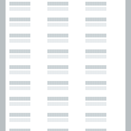
█████████
█████████
█████████
█████████
█████████
█████████
█████████
█████████
█████████
█████████
█████████
█████████
█████████
█████████
█████████
█████████
█████████
█████████
█████████
█████████
█████████
█████████
█████████
█████████
█████████
█████████
█████████
█████████
█████████
█████████
█████████
█████████
█████████
█████████
█████████
█████████
█████████
█████████
█████████
█████████
█████████
█████████
█████████
█████████
█████████
█████████
█████████
█████████
█████████
█████████
█████████