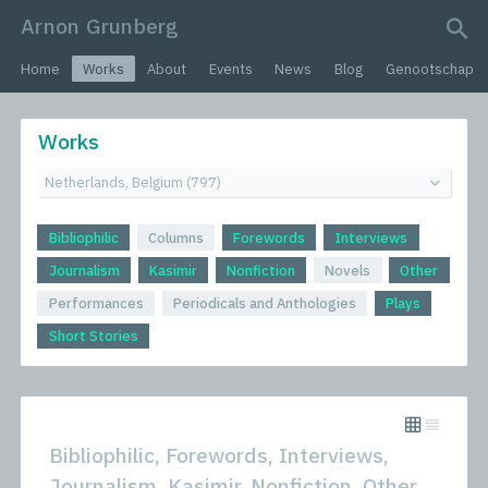
Arnon Grunberg
search query
Home
Works
About
Events
News
Blog
Genootschap
Works
Bibliophilic
Columns
Forewords
Interviews
Journalism
Kasimir
Nonfiction
Novels
Other
Performances
Periodicals and Anthologies
Plays
Short Stories
Bibliophilic, Forewords, Interviews,
Journalism, Kasimir, Nonfiction, Other,