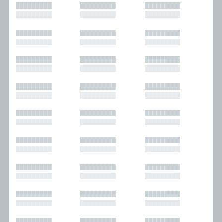
█████████
█████████
█████████
█████████
█████████
█████████
█████████
█████████
█████████
█████████
█████████
█████████
█████████
█████████
█████████
█████████
█████████
█████████
█████████
█████████
█████████
█████████
█████████
█████████
█████████
█████████
█████████
█████████
█████████
█████████
█████████
█████████
█████████
█████████
█████████
█████████
█████████
█████████
█████████
█████████
█████████
█████████
█████████
█████████
█████████
█████████
█████████
█████████
█████████
█████████
█████████