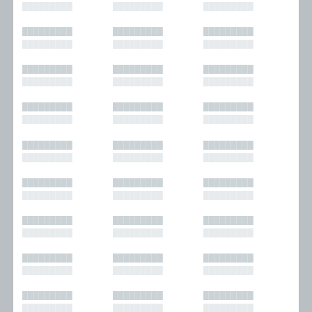
█████████
█████████
█████████
█████████
█████████
█████████
█████████
█████████
█████████
█████████
█████████
█████████
█████████
█████████
█████████
█████████
█████████
█████████
█████████
█████████
█████████
█████████
█████████
█████████
█████████
█████████
█████████
█████████
█████████
█████████
█████████
█████████
█████████
█████████
█████████
█████████
█████████
█████████
█████████
█████████
█████████
█████████
█████████
█████████
█████████
█████████
█████████
█████████
█████████
█████████
█████████