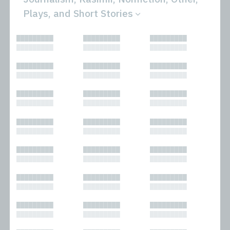
Plays, and Short Stories
All
Novels
█████████
█████████
█████████
Bibliophilic
Other
█████████
█████████
█████████
Columns
Performances
Forewords
Periodicals and
█████████
█████████
█████████
Interviews
Anthologies
█████████
█████████
█████████
Journalism
Plays
Kasimir
Short Stories
█████████
█████████
█████████
Nonfiction
█████████
█████████
█████████
█████████
█████████
█████████
█████████
█████████
█████████
█████████
█████████
█████████
█████████
█████████
█████████
█████████
█████████
█████████
█████████
█████████
█████████
█████████
█████████
█████████
█████████
█████████
█████████