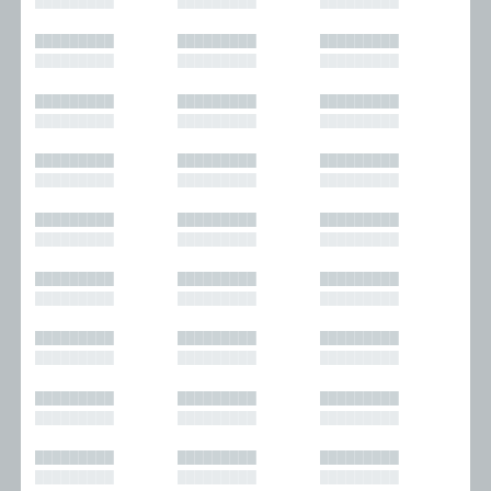
█████████
█████████
█████████
█████████
█████████
█████████
█████████
█████████
█████████
█████████
█████████
█████████
█████████
█████████
█████████
█████████
█████████
█████████
█████████
█████████
█████████
█████████
█████████
█████████
█████████
█████████
█████████
█████████
█████████
█████████
█████████
█████████
█████████
█████████
█████████
█████████
█████████
█████████
█████████
█████████
█████████
█████████
█████████
█████████
█████████
█████████
█████████
█████████
█████████
█████████
█████████