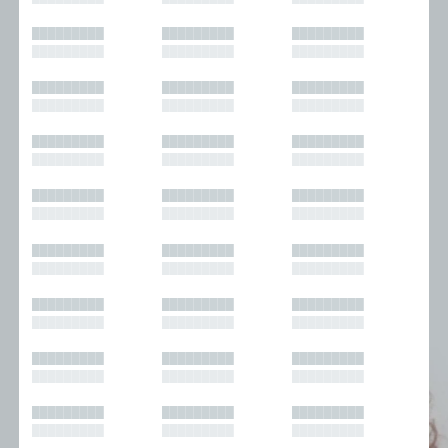
█████████
█████████
█████████
█████████
█████████
█████████
█████████
█████████
█████████
█████████
█████████
█████████
█████████
█████████
█████████
█████████
█████████
█████████
█████████
█████████
█████████
█████████
█████████
█████████
█████████
█████████
█████████
█████████
█████████
█████████
█████████
█████████
█████████
█████████
█████████
█████████
█████████
█████████
█████████
█████████
█████████
█████████
█████████
█████████
█████████
█████████
█████████
█████████