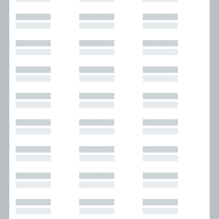
█████████
█████████
█████████
█████████
█████████
█████████
█████████
█████████
█████████
█████████
█████████
█████████
█████████
█████████
█████████
█████████
█████████
█████████
█████████
█████████
█████████
█████████
█████████
█████████
█████████
█████████
█████████
█████████
█████████
█████████
█████████
█████████
█████████
█████████
█████████
█████████
█████████
█████████
█████████
█████████
█████████
█████████
█████████
█████████
█████████
█████████
█████████
█████████