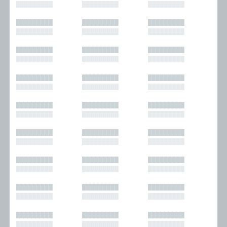
█████████
█████████
█████████
█████████
█████████
█████████
█████████
█████████
█████████
█████████
█████████
█████████
█████████
█████████
█████████
█████████
█████████
█████████
█████████
█████████
█████████
█████████
█████████
█████████
█████████
█████████
█████████
█████████
█████████
█████████
█████████
█████████
█████████
█████████
█████████
█████████
█████████
█████████
█████████
█████████
█████████
█████████
█████████
█████████
█████████
█████████
█████████
█████████
█████████
█████████
█████████