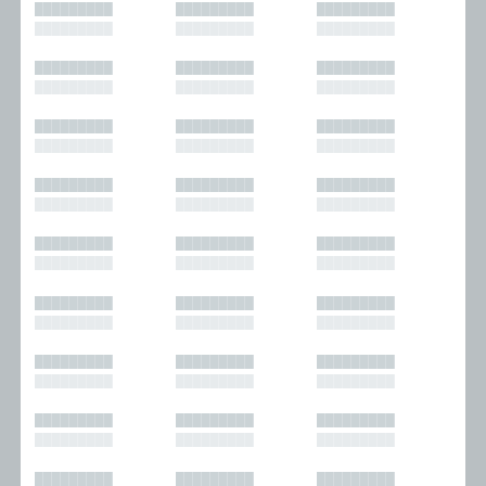
█████████
█████████
█████████
█████████
█████████
█████████
█████████
█████████
█████████
█████████
█████████
█████████
█████████
█████████
█████████
█████████
█████████
█████████
█████████
█████████
█████████
█████████
█████████
█████████
█████████
█████████
█████████
█████████
█████████
█████████
█████████
█████████
█████████
█████████
█████████
█████████
█████████
█████████
█████████
█████████
█████████
█████████
█████████
█████████
█████████
█████████
█████████
█████████
█████████
█████████
█████████