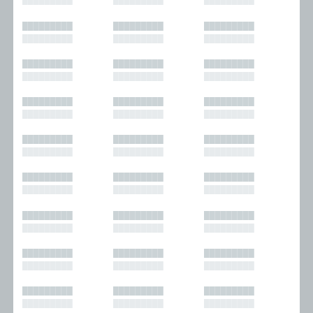
█████████
█████████
█████████
█████████
█████████
█████████
█████████
█████████
█████████
█████████
█████████
█████████
█████████
█████████
█████████
█████████
█████████
█████████
█████████
█████████
█████████
█████████
█████████
█████████
█████████
█████████
█████████
█████████
█████████
█████████
█████████
█████████
█████████
█████████
█████████
█████████
█████████
█████████
█████████
█████████
█████████
█████████
█████████
█████████
█████████
█████████
█████████
█████████
█████████
█████████
█████████