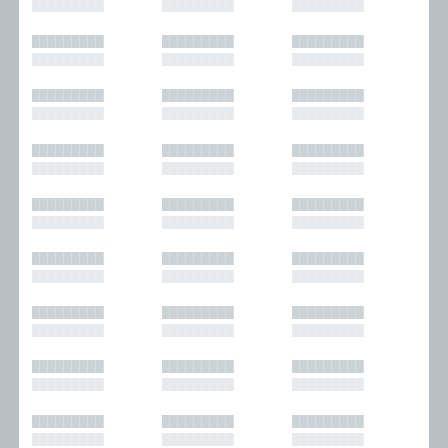
█████████
█████████
█████████
█████████
█████████
█████████
█████████
█████████
█████████
█████████
█████████
█████████
█████████
█████████
█████████
█████████
█████████
█████████
█████████
█████████
█████████
█████████
█████████
█████████
█████████
█████████
█████████
█████████
█████████
█████████
█████████
█████████
█████████
█████████
█████████
█████████
█████████
█████████
█████████
█████████
█████████
█████████
█████████
█████████
█████████
█████████
█████████
█████████
█████████
█████████
█████████