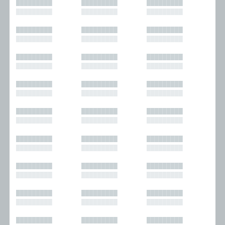
█████████
█████████
█████████
█████████
█████████
█████████
█████████
█████████
█████████
█████████
█████████
█████████
█████████
█████████
█████████
█████████
█████████
█████████
█████████
█████████
█████████
█████████
█████████
█████████
█████████
█████████
█████████
█████████
█████████
█████████
█████████
█████████
█████████
█████████
█████████
█████████
█████████
█████████
█████████
█████████
█████████
█████████
█████████
█████████
█████████
█████████
█████████
█████████
█████████
█████████
█████████