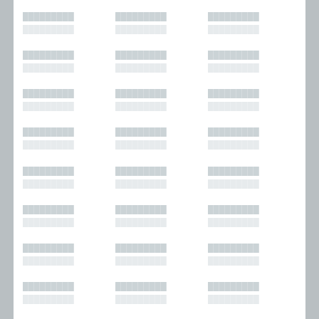
█████████
█████████
█████████
█████████
█████████
█████████
█████████
█████████
█████████
█████████
█████████
█████████
█████████
█████████
█████████
█████████
█████████
█████████
█████████
█████████
█████████
█████████
█████████
█████████
█████████
█████████
█████████
█████████
█████████
█████████
█████████
█████████
█████████
█████████
█████████
█████████
█████████
█████████
█████████
█████████
█████████
█████████
█████████
█████████
█████████
█████████
█████████
█████████