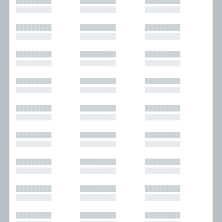
█████████
█████████
█████████
█████████
█████████
█████████
█████████
█████████
█████████
█████████
█████████
█████████
█████████
█████████
█████████
█████████
█████████
█████████
█████████
█████████
█████████
█████████
█████████
█████████
█████████
█████████
█████████
█████████
█████████
█████████
█████████
█████████
█████████
█████████
█████████
█████████
█████████
█████████
█████████
█████████
█████████
█████████
█████████
█████████
█████████
█████████
█████████
█████████
█████████
█████████
█████████