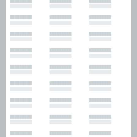
█████████
█████████
█████████
█████████
█████████
█████████
█████████
█████████
█████████
█████████
█████████
█████████
█████████
█████████
█████████
█████████
█████████
█████████
█████████
█████████
█████████
█████████
█████████
█████████
█████████
█████████
█████████
█████████
█████████
█████████
█████████
█████████
█████████
█████████
█████████
█████████
█████████
█████████
█████████
█████████
█████████
█████████
█████████
█████████
█████████
█████████
█████████
█████████
█████████
█████████
█████████