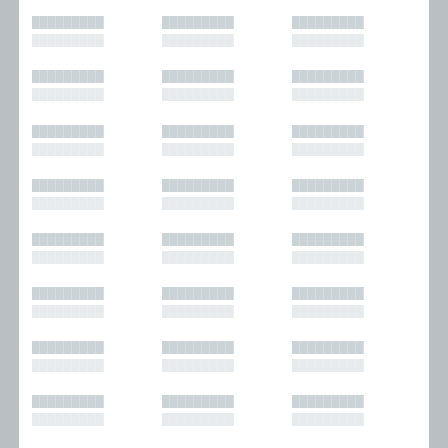
█████████
█████████
█████████
█████████
█████████
█████████
█████████
█████████
█████████
█████████
█████████
█████████
█████████
█████████
█████████
█████████
█████████
█████████
█████████
█████████
█████████
█████████
█████████
█████████
█████████
█████████
█████████
█████████
█████████
█████████
█████████
█████████
█████████
█████████
█████████
█████████
█████████
█████████
█████████
█████████
█████████
█████████
█████████
█████████
█████████
█████████
█████████
█████████