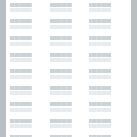
█████████
█████████
█████████
█████████
█████████
█████████
█████████
█████████
█████████
█████████
█████████
█████████
█████████
█████████
█████████
█████████
█████████
█████████
█████████
█████████
█████████
█████████
█████████
█████████
█████████
█████████
█████████
█████████
█████████
█████████
█████████
█████████
█████████
█████████
█████████
█████████
█████████
█████████
█████████
█████████
█████████
█████████
█████████
█████████
█████████
█████████
█████████
█████████