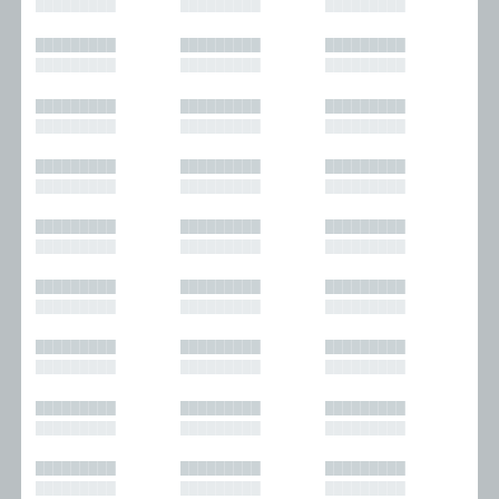
█████████
█████████
█████████
█████████
█████████
█████████
█████████
█████████
█████████
█████████
█████████
█████████
█████████
█████████
█████████
█████████
█████████
█████████
█████████
█████████
█████████
█████████
█████████
█████████
█████████
█████████
█████████
█████████
█████████
█████████
█████████
█████████
█████████
█████████
█████████
█████████
█████████
█████████
█████████
█████████
█████████
█████████
█████████
█████████
█████████
█████████
█████████
█████████
█████████
█████████
█████████