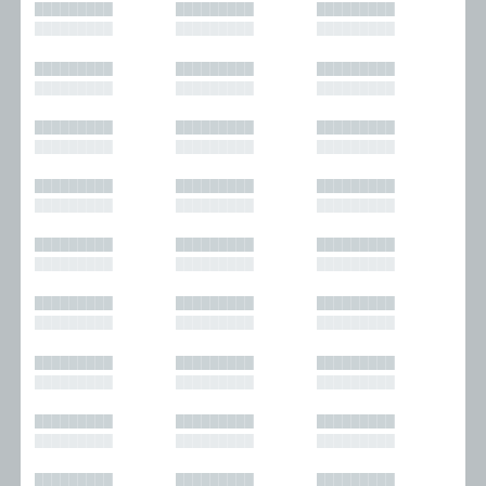
█████████
█████████
█████████
█████████
█████████
█████████
█████████
█████████
█████████
█████████
█████████
█████████
█████████
█████████
█████████
█████████
█████████
█████████
█████████
█████████
█████████
█████████
█████████
█████████
█████████
█████████
█████████
█████████
█████████
█████████
█████████
█████████
█████████
█████████
█████████
█████████
█████████
█████████
█████████
█████████
█████████
█████████
█████████
█████████
█████████
█████████
█████████
█████████
█████████
█████████
█████████