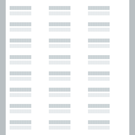
█████████
█████████
█████████
█████████
█████████
█████████
█████████
█████████
█████████
█████████
█████████
█████████
█████████
█████████
█████████
█████████
█████████
█████████
█████████
█████████
█████████
█████████
█████████
█████████
█████████
█████████
█████████
█████████
█████████
█████████
█████████
█████████
█████████
█████████
█████████
█████████
█████████
█████████
█████████
█████████
█████████
█████████
█████████
█████████
█████████
█████████
█████████
█████████