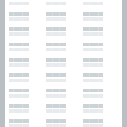
█████████
█████████
█████████
█████████
█████████
█████████
█████████
█████████
█████████
█████████
█████████
█████████
█████████
█████████
█████████
█████████
█████████
█████████
█████████
█████████
█████████
█████████
█████████
█████████
█████████
█████████
█████████
█████████
█████████
█████████
█████████
█████████
█████████
█████████
█████████
█████████
█████████
█████████
█████████
█████████
█████████
█████████
█████████
█████████
█████████
█████████
█████████
█████████
█████████
█████████
█████████