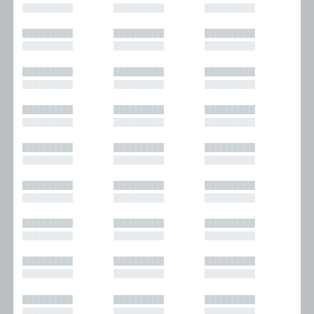
█████████
█████████
█████████
█████████
█████████
█████████
█████████
█████████
█████████
█████████
█████████
█████████
█████████
█████████
█████████
█████████
█████████
█████████
█████████
█████████
█████████
█████████
█████████
█████████
█████████
█████████
█████████
█████████
█████████
█████████
█████████
█████████
█████████
█████████
█████████
█████████
█████████
█████████
█████████
█████████
█████████
█████████
█████████
█████████
█████████
█████████
█████████
█████████
█████████
█████████
█████████