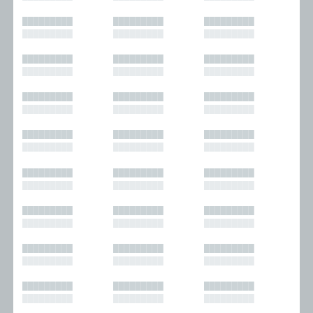
█████████
█████████
█████████
█████████
█████████
█████████
█████████
█████████
█████████
█████████
█████████
█████████
█████████
█████████
█████████
█████████
█████████
█████████
█████████
█████████
█████████
█████████
█████████
█████████
█████████
█████████
█████████
█████████
█████████
█████████
█████████
█████████
█████████
█████████
█████████
█████████
█████████
█████████
█████████
█████████
█████████
█████████
█████████
█████████
█████████
█████████
█████████
█████████