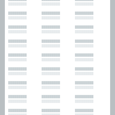
█████████
█████████
█████████
█████████
█████████
█████████
█████████
█████████
█████████
█████████
█████████
█████████
█████████
█████████
█████████
█████████
█████████
█████████
█████████
█████████
█████████
█████████
█████████
█████████
█████████
█████████
█████████
█████████
█████████
█████████
█████████
█████████
█████████
█████████
█████████
█████████
█████████
█████████
█████████
█████████
█████████
█████████
█████████
█████████
█████████
█████████
█████████
█████████