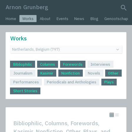
Arnon Grunberg
search query
Home
Works
About
Events
News
Blog
Genootschap
Works
Bibliophilic
Columns
Forewords
Interviews
Journalism
Kasimir
Nonfiction
Novels
Other
Performances
Periodicals and Anthologies
Plays
Short Stories
Bibliophilic, Columns, Forewords,
Kasimir, Nonfiction, Other, Plays, and