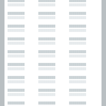
█████████
█████████
█████████
█████████
█████████
█████████
█████████
█████████
█████████
█████████
█████████
█████████
█████████
█████████
█████████
█████████
█████████
█████████
█████████
█████████
█████████
█████████
█████████
█████████
█████████
█████████
█████████
█████████
█████████
█████████
█████████
█████████
█████████
█████████
█████████
█████████
█████████
█████████
█████████
█████████
█████████
█████████
█████████
█████████
█████████
█████████
█████████
█████████
█████████
█████████
█████████