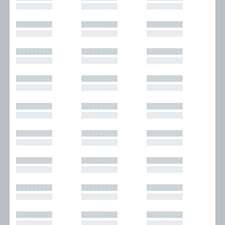
█████████
█████████
█████████
█████████
█████████
█████████
█████████
█████████
█████████
█████████
█████████
█████████
█████████
█████████
█████████
█████████
█████████
█████████
█████████
█████████
█████████
█████████
█████████
█████████
█████████
█████████
█████████
█████████
█████████
█████████
█████████
█████████
█████████
█████████
█████████
█████████
█████████
█████████
█████████
█████████
█████████
█████████
█████████
█████████
█████████
█████████
█████████
█████████
█████████
█████████
█████████