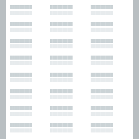
█████████
█████████
█████████
█████████
█████████
█████████
█████████
█████████
█████████
█████████
█████████
█████████
█████████
█████████
█████████
█████████
█████████
█████████
█████████
█████████
█████████
█████████
█████████
█████████
█████████
█████████
█████████
█████████
█████████
█████████
█████████
█████████
█████████
█████████
█████████
█████████
█████████
█████████
█████████
█████████
█████████
█████████
█████████
█████████
█████████
█████████
█████████
█████████