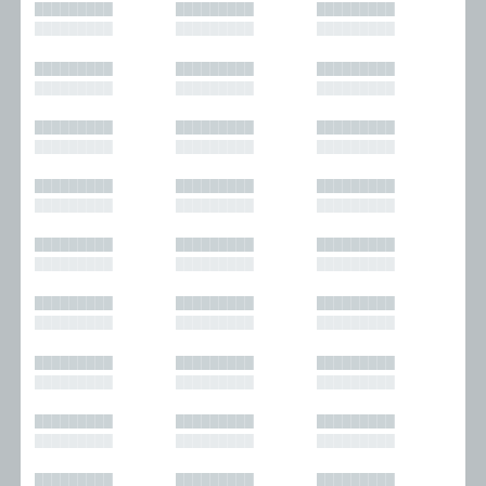
█████████
█████████
█████████
█████████
█████████
█████████
█████████
█████████
█████████
█████████
█████████
█████████
█████████
█████████
█████████
█████████
█████████
█████████
█████████
█████████
█████████
█████████
█████████
█████████
█████████
█████████
█████████
█████████
█████████
█████████
█████████
█████████
█████████
█████████
█████████
█████████
█████████
█████████
█████████
█████████
█████████
█████████
█████████
█████████
█████████
█████████
█████████
█████████
█████████
█████████
█████████