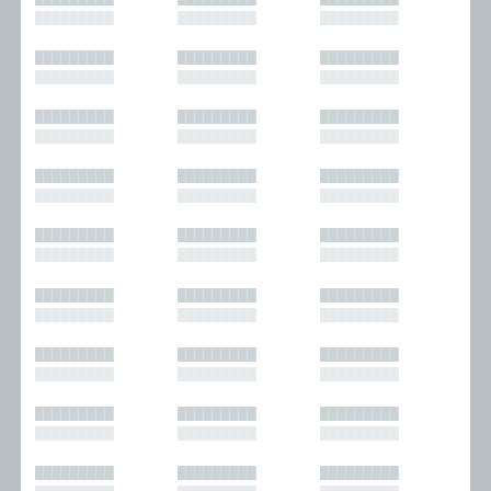
█████████
█████████
█████████
█████████
█████████
█████████
█████████
█████████
█████████
█████████
█████████
█████████
█████████
█████████
█████████
█████████
█████████
█████████
█████████
█████████
█████████
█████████
█████████
█████████
█████████
█████████
█████████
█████████
█████████
█████████
█████████
█████████
█████████
█████████
█████████
█████████
█████████
█████████
█████████
█████████
█████████
█████████
█████████
█████████
█████████
█████████
█████████
█████████