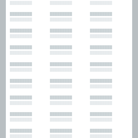
█████████
█████████
█████████
█████████
█████████
█████████
█████████
█████████
█████████
█████████
█████████
█████████
█████████
█████████
█████████
█████████
█████████
█████████
█████████
█████████
█████████
█████████
█████████
█████████
█████████
█████████
█████████
█████████
█████████
█████████
█████████
█████████
█████████
█████████
█████████
█████████
█████████
█████████
█████████
█████████
█████████
█████████
█████████
█████████
█████████
█████████
█████████
█████████
█████████
█████████
█████████