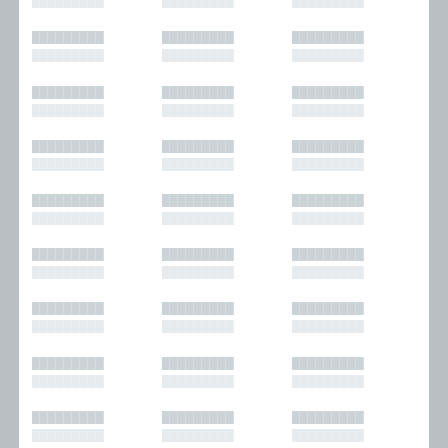
█████████
█████████
█████████
█████████
█████████
█████████
█████████
█████████
█████████
█████████
█████████
█████████
█████████
█████████
█████████
█████████
█████████
█████████
█████████
█████████
█████████
█████████
█████████
█████████
█████████
█████████
█████████
█████████
█████████
█████████
█████████
█████████
█████████
█████████
█████████
█████████
█████████
█████████
█████████
█████████
█████████
█████████
█████████
█████████
█████████
█████████
█████████
█████████
█████████
█████████
█████████