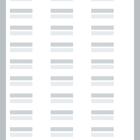
█████████
█████████
█████████
█████████
█████████
█████████
█████████
█████████
█████████
█████████
█████████
█████████
█████████
█████████
█████████
█████████
█████████
█████████
█████████
█████████
█████████
█████████
█████████
█████████
█████████
█████████
█████████
█████████
█████████
█████████
█████████
█████████
█████████
█████████
█████████
█████████
█████████
█████████
█████████
█████████
█████████
█████████
█████████
█████████
█████████
█████████
█████████
█████████