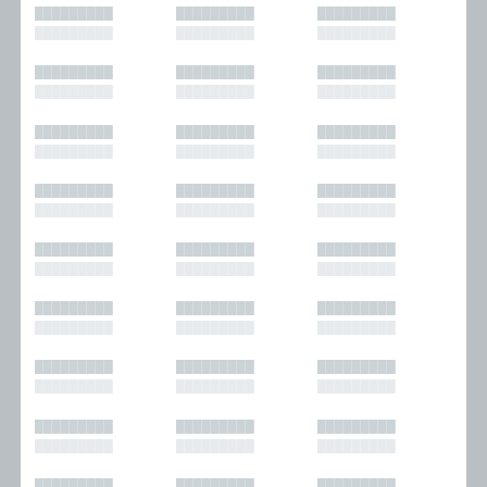
█████████
█████████
█████████
█████████
█████████
█████████
█████████
█████████
█████████
█████████
█████████
█████████
█████████
█████████
█████████
█████████
█████████
█████████
█████████
█████████
█████████
█████████
█████████
█████████
█████████
█████████
█████████
█████████
█████████
█████████
█████████
█████████
█████████
█████████
█████████
█████████
█████████
█████████
█████████
█████████
█████████
█████████
█████████
█████████
█████████
█████████
█████████
█████████
█████████
█████████
█████████