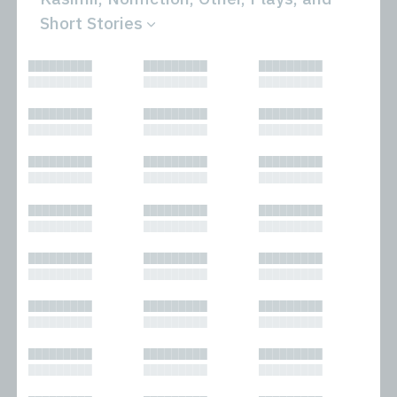
Short Stories
All
Novels
█████████
█████████
█████████
Bibliophilic
Other
█████████
█████████
█████████
Columns
Performances
Forewords
Periodicals and
█████████
█████████
█████████
Interviews
Anthologies
█████████
█████████
█████████
Journalism
Plays
Kasimir
Short Stories
█████████
█████████
█████████
Nonfiction
█████████
█████████
█████████
█████████
█████████
█████████
█████████
█████████
█████████
█████████
█████████
█████████
█████████
█████████
█████████
█████████
█████████
█████████
█████████
█████████
█████████
█████████
█████████
█████████
█████████
█████████
█████████