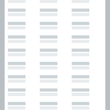
█████████
█████████
█████████
█████████
█████████
█████████
█████████
█████████
█████████
█████████
█████████
█████████
█████████
█████████
█████████
█████████
█████████
█████████
█████████
█████████
█████████
█████████
█████████
█████████
█████████
█████████
█████████
█████████
█████████
█████████
█████████
█████████
█████████
█████████
█████████
█████████
█████████
█████████
█████████
█████████
█████████
█████████
█████████
█████████
█████████
█████████
█████████
█████████
█████████
█████████
█████████