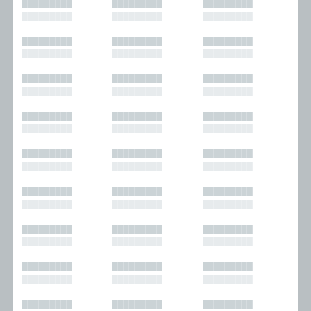
█████████
█████████
█████████
█████████
█████████
█████████
█████████
█████████
█████████
█████████
█████████
█████████
█████████
█████████
█████████
█████████
█████████
█████████
█████████
█████████
█████████
█████████
█████████
█████████
█████████
█████████
█████████
█████████
█████████
█████████
█████████
█████████
█████████
█████████
█████████
█████████
█████████
█████████
█████████
█████████
█████████
█████████
█████████
█████████
█████████
█████████
█████████
█████████
█████████
█████████
█████████