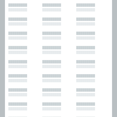
█████████
█████████
█████████
█████████
█████████
█████████
█████████
█████████
█████████
█████████
█████████
█████████
█████████
█████████
█████████
█████████
█████████
█████████
█████████
█████████
█████████
█████████
█████████
█████████
█████████
█████████
█████████
█████████
█████████
█████████
█████████
█████████
█████████
█████████
█████████
█████████
█████████
█████████
█████████
█████████
█████████
█████████
█████████
█████████
█████████
█████████
█████████
█████████