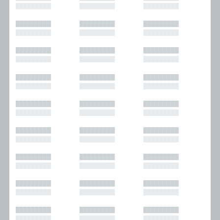
█████████
█████████
█████████
█████████
█████████
█████████
█████████
█████████
█████████
█████████
█████████
█████████
█████████
█████████
█████████
█████████
█████████
█████████
█████████
█████████
█████████
█████████
█████████
█████████
█████████
█████████
█████████
█████████
█████████
█████████
█████████
█████████
█████████
█████████
█████████
█████████
█████████
█████████
█████████
█████████
█████████
█████████
█████████
█████████
█████████
█████████
█████████
█████████
█████████
█████████
█████████