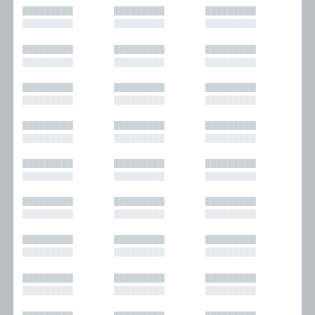
█████████
█████████
█████████
█████████
█████████
█████████
█████████
█████████
█████████
█████████
█████████
█████████
█████████
█████████
█████████
█████████
█████████
█████████
█████████
█████████
█████████
█████████
█████████
█████████
█████████
█████████
█████████
█████████
█████████
█████████
█████████
█████████
█████████
█████████
█████████
█████████
█████████
█████████
█████████
█████████
█████████
█████████
█████████
█████████
█████████
█████████
█████████
█████████