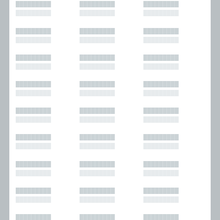
█████████
█████████
█████████
█████████
█████████
█████████
█████████
█████████
█████████
█████████
█████████
█████████
█████████
█████████
█████████
█████████
█████████
█████████
█████████
█████████
█████████
█████████
█████████
█████████
█████████
█████████
█████████
█████████
█████████
█████████
█████████
█████████
█████████
█████████
█████████
█████████
█████████
█████████
█████████
█████████
█████████
█████████
█████████
█████████
█████████
█████████
█████████
█████████
█████████
█████████
█████████