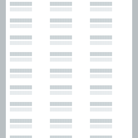
█████████
█████████
█████████
█████████
█████████
█████████
█████████
█████████
█████████
█████████
█████████
█████████
█████████
█████████
█████████
█████████
█████████
█████████
█████████
█████████
█████████
█████████
█████████
█████████
█████████
█████████
█████████
█████████
█████████
█████████
█████████
█████████
█████████
█████████
█████████
█████████
█████████
█████████
█████████
█████████
█████████
█████████
█████████
█████████
█████████
█████████
█████████
█████████
█████████
█████████
█████████