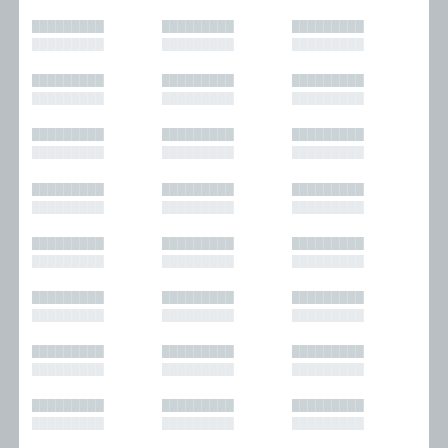
█████████
█████████
█████████
█████████
█████████
█████████
█████████
█████████
█████████
█████████
█████████
█████████
█████████
█████████
█████████
█████████
█████████
█████████
█████████
█████████
█████████
█████████
█████████
█████████
█████████
█████████
█████████
█████████
█████████
█████████
█████████
█████████
█████████
█████████
█████████
█████████
█████████
█████████
█████████
█████████
█████████
█████████
█████████
█████████
█████████
█████████
█████████
█████████