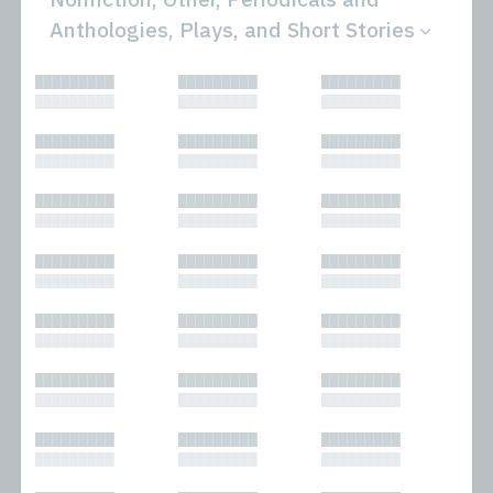
Anthologies, Plays, and Short Stories
All
Novels
█████████
█████████
█████████
Bibliophilic
Other
█████████
█████████
█████████
Columns
Performances
Forewords
Periodicals and
█████████
█████████
█████████
Interviews
Anthologies
█████████
█████████
█████████
Journalism
Plays
Kasimir
Short Stories
█████████
█████████
█████████
Nonfiction
█████████
█████████
█████████
█████████
█████████
█████████
█████████
█████████
█████████
█████████
█████████
█████████
█████████
█████████
█████████
█████████
█████████
█████████
█████████
█████████
█████████
█████████
█████████
█████████
█████████
█████████
█████████