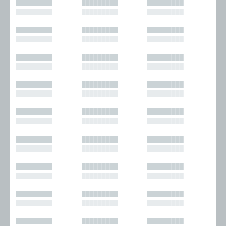
█████████
█████████
█████████
█████████
█████████
█████████
█████████
█████████
█████████
█████████
█████████
█████████
█████████
█████████
█████████
█████████
█████████
█████████
█████████
█████████
█████████
█████████
█████████
█████████
█████████
█████████
█████████
█████████
█████████
█████████
█████████
█████████
█████████
█████████
█████████
█████████
█████████
█████████
█████████
█████████
█████████
█████████
█████████
█████████
█████████
█████████
█████████
█████████
█████████
█████████
█████████