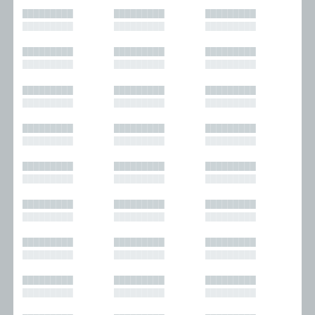
█████████
█████████
█████████
█████████
█████████
█████████
█████████
█████████
█████████
█████████
█████████
█████████
█████████
█████████
█████████
█████████
█████████
█████████
█████████
█████████
█████████
█████████
█████████
█████████
█████████
█████████
█████████
█████████
█████████
█████████
█████████
█████████
█████████
█████████
█████████
█████████
█████████
█████████
█████████
█████████
█████████
█████████
█████████
█████████
█████████
█████████
█████████
█████████