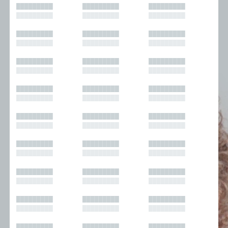
█████████
█████████
█████████
█████████
█████████
█████████
█████████
█████████
█████████
█████████
█████████
█████████
█████████
█████████
█████████
█████████
█████████
█████████
█████████
█████████
█████████
█████████
█████████
█████████
█████████
█████████
█████████
█████████
█████████
█████████
█████████
█████████
█████████
█████████
█████████
█████████
█████████
█████████
█████████
█████████
█████████
█████████
█████████
█████████
█████████
█████████
█████████
█████████
█████████
█████████
█████████