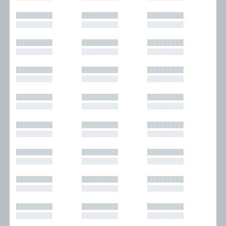
█████████
█████████
█████████
█████████
█████████
█████████
█████████
█████████
█████████
█████████
█████████
█████████
█████████
█████████
█████████
█████████
█████████
█████████
█████████
█████████
█████████
█████████
█████████
█████████
█████████
█████████
█████████
█████████
█████████
█████████
█████████
█████████
█████████
█████████
█████████
█████████
█████████
█████████
█████████
█████████
█████████
█████████
█████████
█████████
█████████
█████████
█████████
█████████