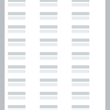
█████████
█████████
█████████
█████████
█████████
█████████
█████████
█████████
█████████
█████████
█████████
█████████
█████████
█████████
█████████
█████████
█████████
█████████
█████████
█████████
█████████
█████████
█████████
█████████
█████████
█████████
█████████
█████████
█████████
█████████
█████████
█████████
█████████
█████████
█████████
█████████
█████████
█████████
█████████
█████████
█████████
█████████
█████████
█████████
█████████
█████████
█████████
█████████
█████████
█████████
█████████