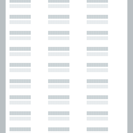
█████████
█████████
█████████
█████████
█████████
█████████
█████████
█████████
█████████
█████████
█████████
█████████
█████████
█████████
█████████
█████████
█████████
█████████
█████████
█████████
█████████
█████████
█████████
█████████
█████████
█████████
█████████
█████████
█████████
█████████
█████████
█████████
█████████
█████████
█████████
█████████
█████████
█████████
█████████
█████████
█████████
█████████
█████████
█████████
█████████
█████████
█████████
█████████
█████████
█████████
█████████