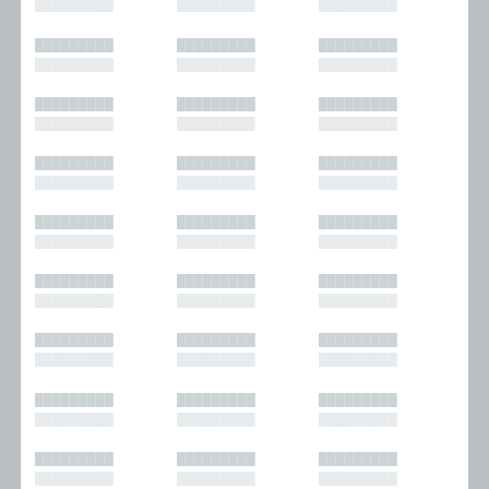
█████████
█████████
█████████
█████████
█████████
█████████
█████████
█████████
█████████
█████████
█████████
█████████
█████████
█████████
█████████
█████████
█████████
█████████
█████████
█████████
█████████
█████████
█████████
█████████
█████████
█████████
█████████
█████████
█████████
█████████
█████████
█████████
█████████
█████████
█████████
█████████
█████████
█████████
█████████
█████████
█████████
█████████
█████████
█████████
█████████
█████████
█████████
█████████
█████████
█████████
█████████