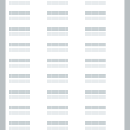
█████████
█████████
█████████
█████████
█████████
█████████
█████████
█████████
█████████
█████████
█████████
█████████
█████████
█████████
█████████
█████████
█████████
█████████
█████████
█████████
█████████
█████████
█████████
█████████
█████████
█████████
█████████
█████████
█████████
█████████
█████████
█████████
█████████
█████████
█████████
█████████
█████████
█████████
█████████
█████████
█████████
█████████
█████████
█████████
█████████
█████████
█████████
█████████
█████████
█████████
█████████