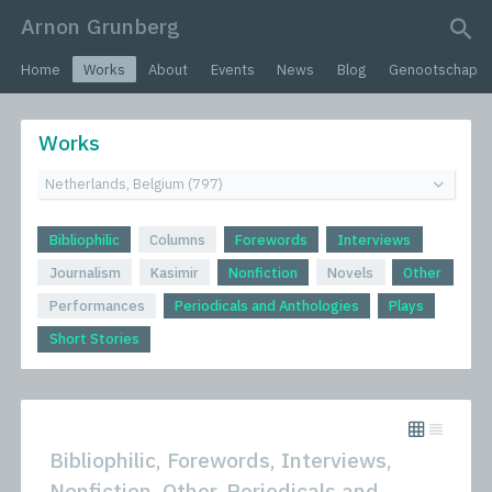
Arnon Grunberg
search query
Home
Works
About
Events
News
Blog
Genootschap
Works
Bibliophilic
Columns
Forewords
Interviews
Journalism
Kasimir
Nonfiction
Novels
Other
Performances
Periodicals and Anthologies
Plays
Short Stories
Bibliophilic, Forewords, Interviews,
Nonfiction, Other, Periodicals and