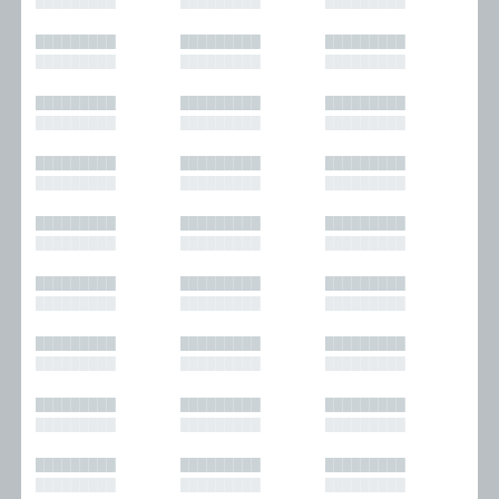
█████████
█████████
█████████
█████████
█████████
█████████
█████████
█████████
█████████
█████████
█████████
█████████
█████████
█████████
█████████
█████████
█████████
█████████
█████████
█████████
█████████
█████████
█████████
█████████
█████████
█████████
█████████
█████████
█████████
█████████
█████████
█████████
█████████
█████████
█████████
█████████
█████████
█████████
█████████
█████████
█████████
█████████
█████████
█████████
█████████
█████████
█████████
█████████
█████████
█████████
█████████