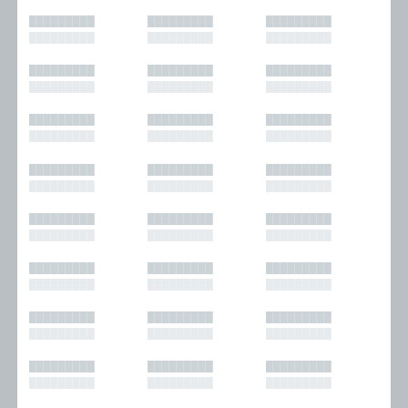
█████████
█████████
█████████
█████████
█████████
█████████
█████████
█████████
█████████
█████████
█████████
█████████
█████████
█████████
█████████
█████████
█████████
█████████
█████████
█████████
█████████
█████████
█████████
█████████
█████████
█████████
█████████
█████████
█████████
█████████
█████████
█████████
█████████
█████████
█████████
█████████
█████████
█████████
█████████
█████████
█████████
█████████
█████████
█████████
█████████
█████████
█████████
█████████