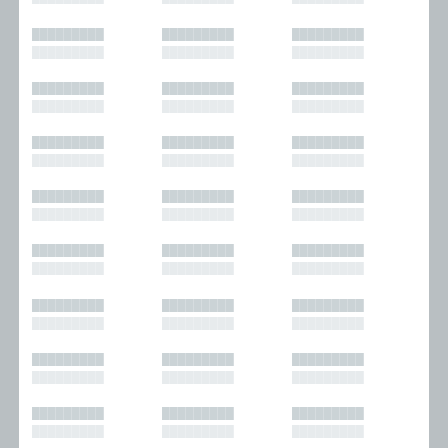
█████████
█████████
█████████
█████████
█████████
█████████
█████████
█████████
█████████
█████████
█████████
█████████
█████████
█████████
█████████
█████████
█████████
█████████
█████████
█████████
█████████
█████████
█████████
█████████
█████████
█████████
█████████
█████████
█████████
█████████
█████████
█████████
█████████
█████████
█████████
█████████
█████████
█████████
█████████
█████████
█████████
█████████
█████████
█████████
█████████
█████████
█████████
█████████