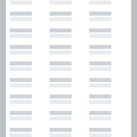
█████████
█████████
█████████
█████████
█████████
█████████
█████████
█████████
█████████
█████████
█████████
█████████
█████████
█████████
█████████
█████████
█████████
█████████
█████████
█████████
█████████
█████████
█████████
█████████
█████████
█████████
█████████
█████████
█████████
█████████
█████████
█████████
█████████
█████████
█████████
█████████
█████████
█████████
█████████
█████████
█████████
█████████
█████████
█████████
█████████
█████████
█████████
█████████
█████████
█████████
█████████