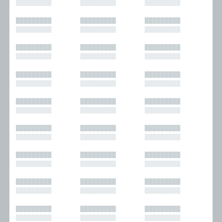
█████████
█████████
█████████
█████████
█████████
█████████
█████████
█████████
█████████
█████████
█████████
█████████
█████████
█████████
█████████
█████████
█████████
█████████
█████████
█████████
█████████
█████████
█████████
█████████
█████████
█████████
█████████
█████████
█████████
█████████
█████████
█████████
█████████
█████████
█████████
█████████
█████████
█████████
█████████
█████████
█████████
█████████
█████████
█████████
█████████
█████████
█████████
█████████
█████████
█████████
█████████