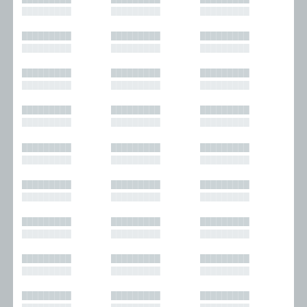
█████████
█████████
█████████
█████████
█████████
█████████
█████████
█████████
█████████
█████████
█████████
█████████
█████████
█████████
█████████
█████████
█████████
█████████
█████████
█████████
█████████
█████████
█████████
█████████
█████████
█████████
█████████
█████████
█████████
█████████
█████████
█████████
█████████
█████████
█████████
█████████
█████████
█████████
█████████
█████████
█████████
█████████
█████████
█████████
█████████
█████████
█████████
█████████