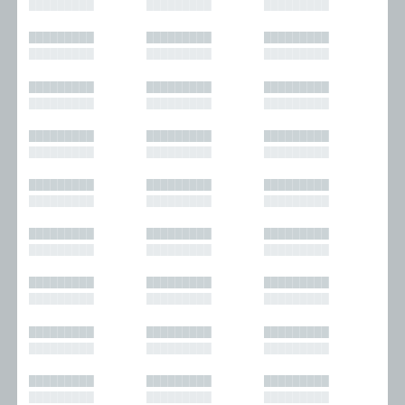
█████████
█████████
█████████
█████████
█████████
█████████
█████████
█████████
█████████
█████████
█████████
█████████
█████████
█████████
█████████
█████████
█████████
█████████
█████████
█████████
█████████
█████████
█████████
█████████
█████████
█████████
█████████
█████████
█████████
█████████
█████████
█████████
█████████
█████████
█████████
█████████
█████████
█████████
█████████
█████████
█████████
█████████
█████████
█████████
█████████
█████████
█████████
█████████
█████████
█████████
█████████