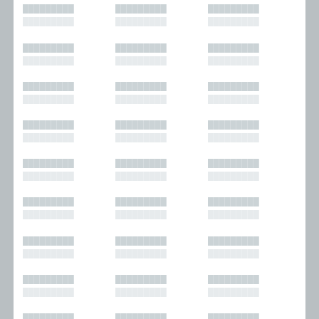
█████████
█████████
█████████
█████████
█████████
█████████
█████████
█████████
█████████
█████████
█████████
█████████
█████████
█████████
█████████
█████████
█████████
█████████
█████████
█████████
█████████
█████████
█████████
█████████
█████████
█████████
█████████
█████████
█████████
█████████
█████████
█████████
█████████
█████████
█████████
█████████
█████████
█████████
█████████
█████████
█████████
█████████
█████████
█████████
█████████
█████████
█████████
█████████
█████████
█████████
█████████