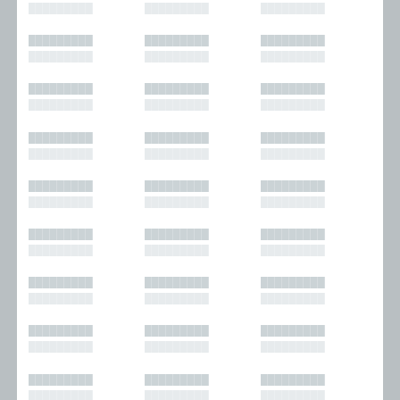
█████████
█████████
█████████
█████████
█████████
█████████
█████████
█████████
█████████
█████████
█████████
█████████
█████████
█████████
█████████
█████████
█████████
█████████
█████████
█████████
█████████
█████████
█████████
█████████
█████████
█████████
█████████
█████████
█████████
█████████
█████████
█████████
█████████
█████████
█████████
█████████
█████████
█████████
█████████
█████████
█████████
█████████
█████████
█████████
█████████
█████████
█████████
█████████
█████████
█████████
█████████