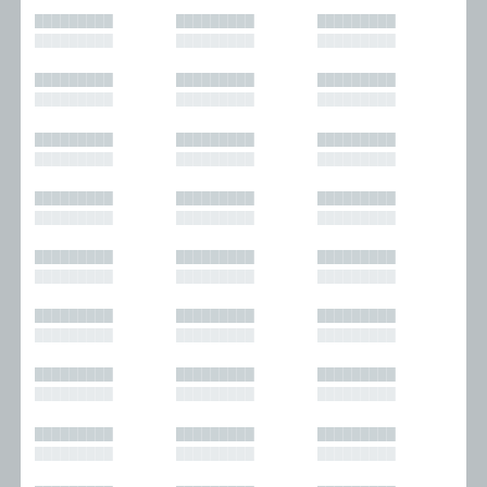
█████████
█████████
█████████
█████████
█████████
█████████
█████████
█████████
█████████
█████████
█████████
█████████
█████████
█████████
█████████
█████████
█████████
█████████
█████████
█████████
█████████
█████████
█████████
█████████
█████████
█████████
█████████
█████████
█████████
█████████
█████████
█████████
█████████
█████████
█████████
█████████
█████████
█████████
█████████
█████████
█████████
█████████
█████████
█████████
█████████
█████████
█████████
█████████