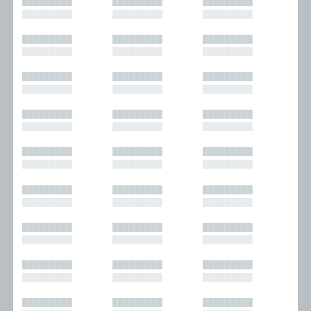
█████████
█████████
█████████
█████████
█████████
█████████
█████████
█████████
█████████
█████████
█████████
█████████
█████████
█████████
█████████
█████████
█████████
█████████
█████████
█████████
█████████
█████████
█████████
█████████
█████████
█████████
█████████
█████████
█████████
█████████
█████████
█████████
█████████
█████████
█████████
█████████
█████████
█████████
█████████
█████████
█████████
█████████
█████████
█████████
█████████
█████████
█████████
█████████
█████████
█████████
█████████