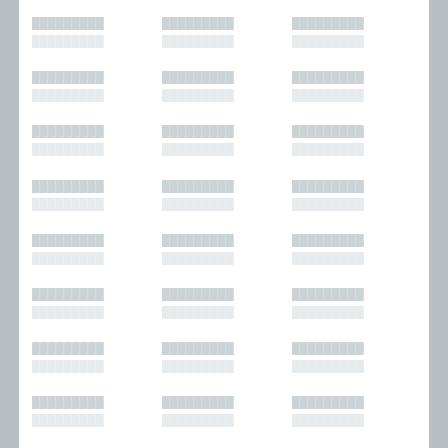
█████████
█████████
█████████
█████████
█████████
█████████
█████████
█████████
█████████
█████████
█████████
█████████
█████████
█████████
█████████
█████████
█████████
█████████
█████████
█████████
█████████
█████████
█████████
█████████
█████████
█████████
█████████
█████████
█████████
█████████
█████████
█████████
█████████
█████████
█████████
█████████
█████████
█████████
█████████
█████████
█████████
█████████
█████████
█████████
█████████
█████████
█████████
█████████