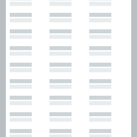
█████████
█████████
█████████
█████████
█████████
█████████
█████████
█████████
█████████
█████████
█████████
█████████
█████████
█████████
█████████
█████████
█████████
█████████
█████████
█████████
█████████
█████████
█████████
█████████
█████████
█████████
█████████
█████████
█████████
█████████
█████████
█████████
█████████
█████████
█████████
█████████
█████████
█████████
█████████
█████████
█████████
█████████
█████████
█████████
█████████
█████████
█████████
█████████
█████████
█████████
█████████