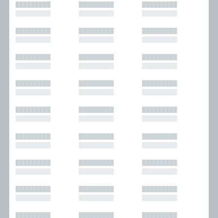
█████████
█████████
█████████
█████████
█████████
█████████
█████████
█████████
█████████
█████████
█████████
█████████
█████████
█████████
█████████
█████████
█████████
█████████
█████████
█████████
█████████
█████████
█████████
█████████
█████████
█████████
█████████
█████████
█████████
█████████
█████████
█████████
█████████
█████████
█████████
█████████
█████████
█████████
█████████
█████████
█████████
█████████
█████████
█████████
█████████
█████████
█████████
█████████
█████████
█████████
█████████