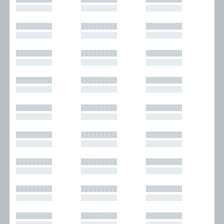
█████████
█████████
█████████
█████████
█████████
█████████
█████████
█████████
█████████
█████████
█████████
█████████
█████████
█████████
█████████
█████████
█████████
█████████
█████████
█████████
█████████
█████████
█████████
█████████
█████████
█████████
█████████
█████████
█████████
█████████
█████████
█████████
█████████
█████████
█████████
█████████
█████████
█████████
█████████
█████████
█████████
█████████
█████████
█████████
█████████
█████████
█████████
█████████