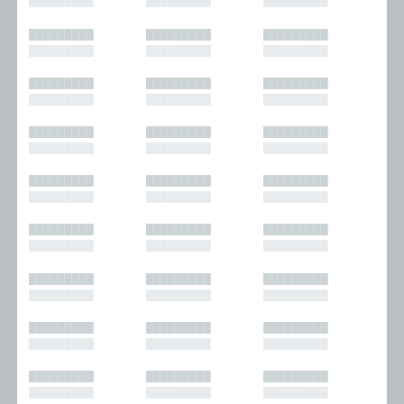
█████████
█████████
█████████
█████████
█████████
█████████
█████████
█████████
█████████
█████████
█████████
█████████
█████████
█████████
█████████
█████████
█████████
█████████
█████████
█████████
█████████
█████████
█████████
█████████
█████████
█████████
█████████
█████████
█████████
█████████
█████████
█████████
█████████
█████████
█████████
█████████
█████████
█████████
█████████
█████████
█████████
█████████
█████████
█████████
█████████
█████████
█████████
█████████
█████████
█████████
█████████