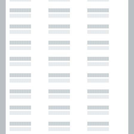
█████████
█████████
█████████
█████████
█████████
█████████
█████████
█████████
█████████
█████████
█████████
█████████
█████████
█████████
█████████
█████████
█████████
█████████
█████████
█████████
█████████
█████████
█████████
█████████
█████████
█████████
█████████
█████████
█████████
█████████
█████████
█████████
█████████
█████████
█████████
█████████
█████████
█████████
█████████
█████████
█████████
█████████
█████████
█████████
█████████
█████████
█████████
█████████