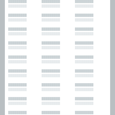
█████████
█████████
█████████
█████████
█████████
█████████
█████████
█████████
█████████
█████████
█████████
█████████
█████████
█████████
█████████
█████████
█████████
█████████
█████████
█████████
█████████
█████████
█████████
█████████
█████████
█████████
█████████
█████████
█████████
█████████
█████████
█████████
█████████
█████████
█████████
█████████
█████████
█████████
█████████
█████████
█████████
█████████
█████████
█████████
█████████
█████████
█████████
█████████
█████████
█████████
█████████