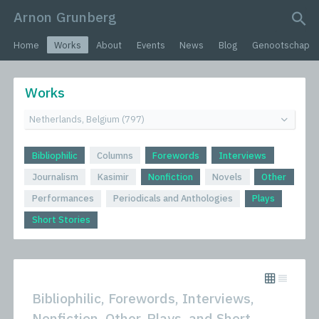
Arnon Grunberg
search query
Home
Works
About
Events
News
Blog
Genootschap
Works
Bibliophilic
Columns
Forewords
Interviews
Journalism
Kasimir
Nonfiction
Novels
Other
Performances
Periodicals and Anthologies
Plays
Short Stories
Bibliophilic, Forewords, Interviews,
Nonfiction, Other, Plays, and Short