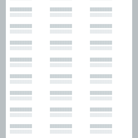
█████████
█████████
█████████
█████████
█████████
█████████
█████████
█████████
█████████
█████████
█████████
█████████
█████████
█████████
█████████
█████████
█████████
█████████
█████████
█████████
█████████
█████████
█████████
█████████
█████████
█████████
█████████
█████████
█████████
█████████
█████████
█████████
█████████
█████████
█████████
█████████
█████████
█████████
█████████
█████████
█████████
█████████
█████████
█████████
█████████
█████████
█████████
█████████