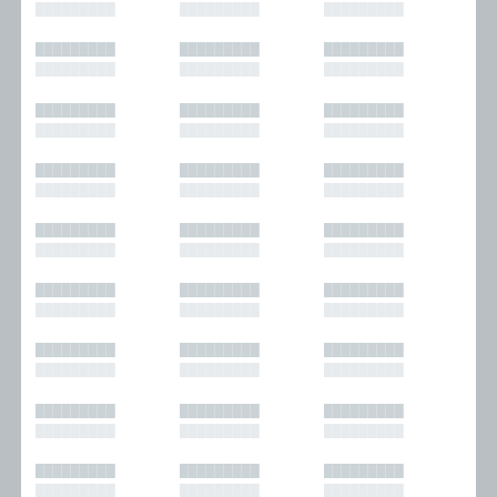
█████████
█████████
█████████
█████████
█████████
█████████
█████████
█████████
█████████
█████████
█████████
█████████
█████████
█████████
█████████
█████████
█████████
█████████
█████████
█████████
█████████
█████████
█████████
█████████
█████████
█████████
█████████
█████████
█████████
█████████
█████████
█████████
█████████
█████████
█████████
█████████
█████████
█████████
█████████
█████████
█████████
█████████
█████████
█████████
█████████
█████████
█████████
█████████
█████████
█████████
█████████