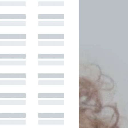
█████████
█████████
█████████
█████████
█████████
█████████
█████████
█████████
█████████
█████████
█████████
█████████
█████████
█████████
█████████
█████████
█████████
█████████
█████████
█████████
█████████
█████████
█████████
█████████
█████████
█████████