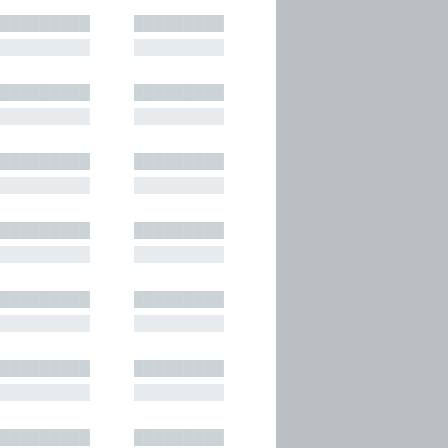
█████████
█████████
█████████
█████████
█████████
█████████
█████████
█████████
█████████
█████████
█████████
█████████
█████████
█████████
█████████
█████████
█████████
█████████
█████████
█████████
█████████
█████████
█████████
█████████
█████████
█████████