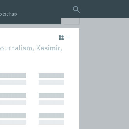
otschap
search query
ournalism, Kasimir,
tion
█████████
█████████
s
█████████
█████████
rmances
█████████
█████████
icals and Anthologies
█████████
█████████
Stories
█████████
█████████
█████████
█████████