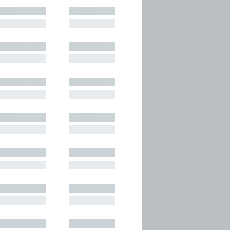
█████████
█████████
█████████
█████████
█████████
█████████
█████████
█████████
█████████
█████████
█████████
█████████
█████████
█████████
█████████
█████████
█████████
█████████
█████████
█████████
█████████
█████████
█████████
█████████
█████████
█████████