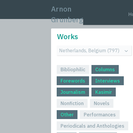
Arnon
H
Grunberg
Works
Bibliophilic
Columns
Forewords
Interviews
Journalism
Kasimir
Nonfiction
Novels
Other
Performances
Periodicals and Anthologies