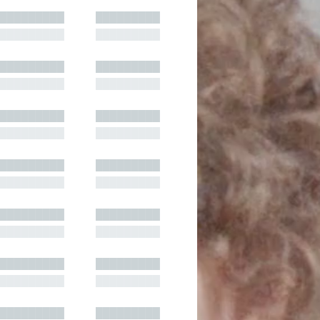
█████████
█████████
█████████
█████████
█████████
█████████
█████████
█████████
█████████
█████████
█████████
█████████
█████████
█████████
█████████
█████████
█████████
█████████
█████████
█████████
█████████
█████████
█████████
█████████
█████████
█████████