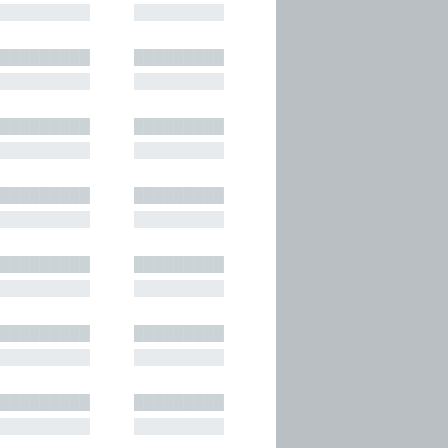
█████████
█████████
█████████
█████████
█████████
█████████
█████████
█████████
█████████
█████████
█████████
█████████
█████████
█████████
█████████
█████████
█████████
█████████
█████████
█████████
█████████
█████████
█████████
█████████
█████████
█████████