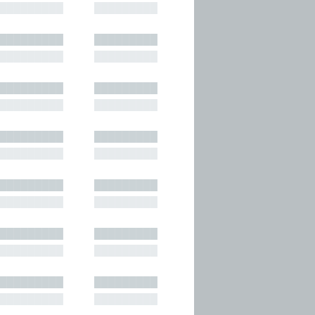
█████████
█████████
█████████
█████████
█████████
█████████
█████████
█████████
█████████
█████████
█████████
█████████
█████████
█████████
█████████
█████████
█████████
█████████
█████████
█████████
█████████
█████████
█████████
█████████
█████████
█████████