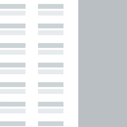
█████████
█████████
█████████
█████████
█████████
█████████
█████████
█████████
█████████
█████████
█████████
█████████
█████████
█████████
█████████
█████████
█████████
█████████
█████████
█████████
█████████
█████████
█████████
█████████
█████████
█████████