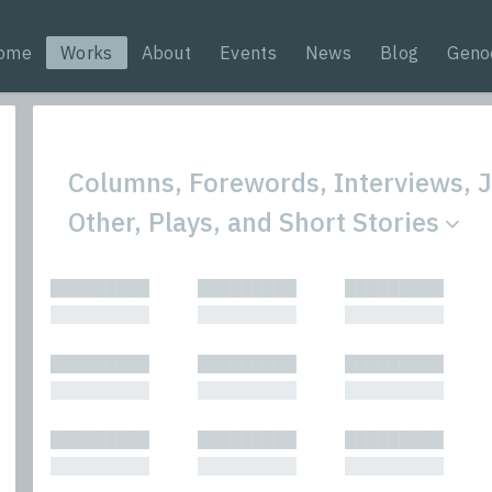
ome
Works
About
Events
News
Blog
Geno
Columns, Forewords, Interviews, J
Other, Plays, and Short Stories
All
Nonfic
█████████
█████████
█████████
Bibliophilic
Novel
█████████
█████████
█████████
Columns
Other
Forewords
Perfo
█████████
█████████
█████████
Interviews
Period
█████████
█████████
█████████
Journalism
Plays
Kasimir
Short 
█████████
█████████
█████████
█████████
█████████
█████████