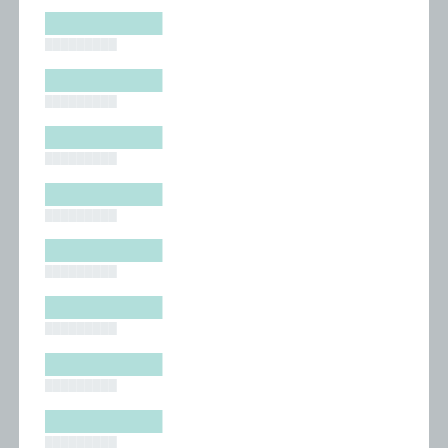
█████████
█████████
█████████
█████████
█████████
█████████
█████████
█████████
█████████
█████████
█████████
█████████
█████████
█████████
█████████
█████████