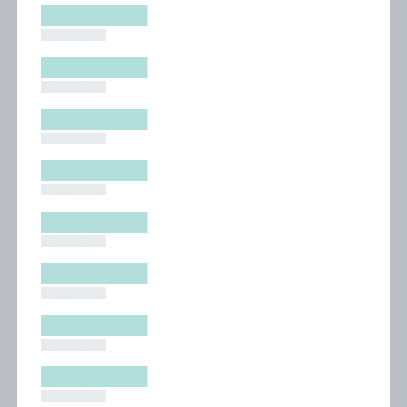
█████████
█████████
█████████
█████████
█████████
█████████
█████████
█████████
█████████
█████████
█████████
█████████
█████████
█████████
█████████
█████████