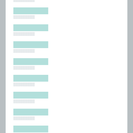
█████████
█████████
█████████
█████████
█████████
█████████
█████████
█████████
█████████
█████████
█████████
█████████
█████████
█████████
█████████
█████████