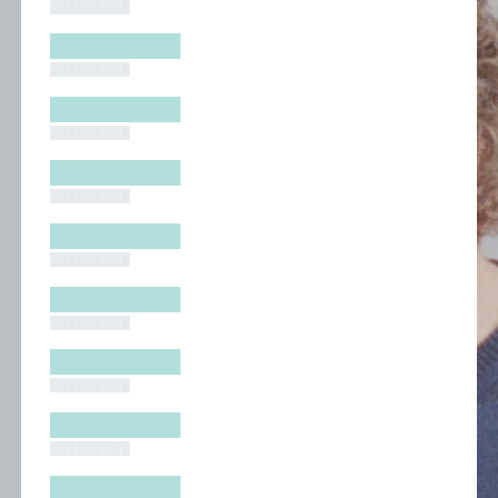
█████████
█████████
█████████
█████████
█████████
█████████
█████████
█████████
█████████
█████████
█████████
█████████
█████████
█████████
█████████
█████████