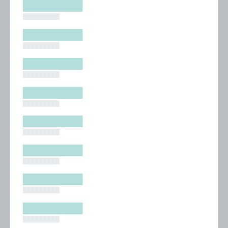
█████████
█████████
█████████
█████████
█████████
█████████
█████████
█████████
█████████
█████████
█████████
█████████
█████████
█████████
█████████
█████████