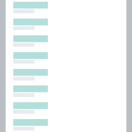
█████████
█████████
█████████
█████████
█████████
█████████
█████████
█████████
█████████
█████████
█████████
█████████
█████████
█████████
█████████
█████████