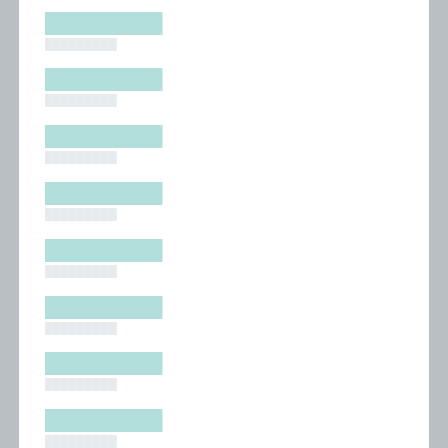
█████████
█████████
█████████
█████████
█████████
█████████
█████████
█████████
█████████
█████████
█████████
█████████
█████████
█████████
█████████
█████████