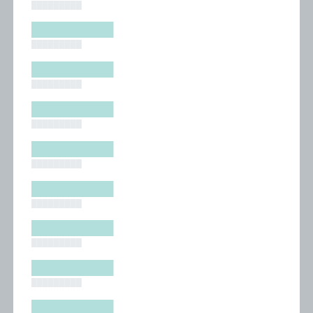
█████████
█████████
█████████
█████████
█████████
█████████
█████████
█████████
█████████
█████████
█████████
█████████
█████████
█████████
█████████
█████████