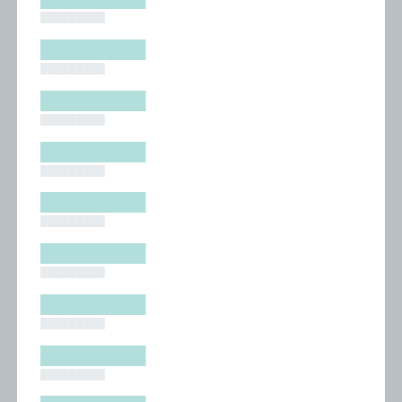
█████████
█████████
█████████
█████████
█████████
█████████
█████████
█████████
█████████
█████████
█████████
█████████
█████████
█████████
█████████