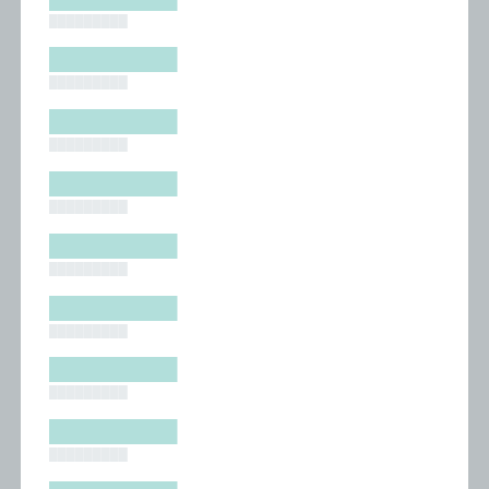
█████████
█████████
█████████
█████████
█████████
█████████
█████████
█████████
█████████
█████████
█████████
█████████
█████████
█████████
█████████