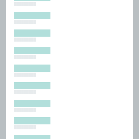
█████████
█████████
█████████
█████████
█████████
█████████
█████████
█████████
█████████
█████████
█████████
█████████
█████████
█████████
█████████
█████████