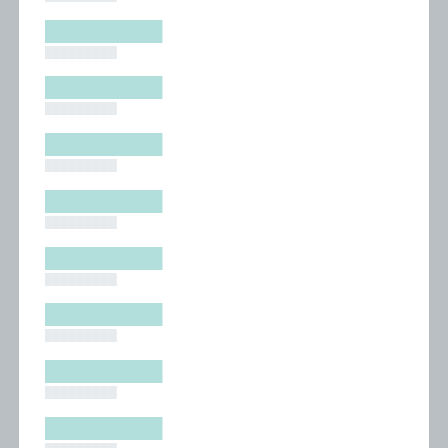
█████████
█████████
█████████
█████████
█████████
█████████
█████████
█████████
█████████
█████████
█████████
█████████
█████████
█████████
█████████