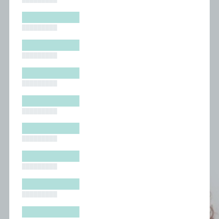
█████████
█████████
█████████
█████████
█████████
█████████
█████████
█████████
█████████
█████████
█████████
█████████
█████████
█████████
█████████