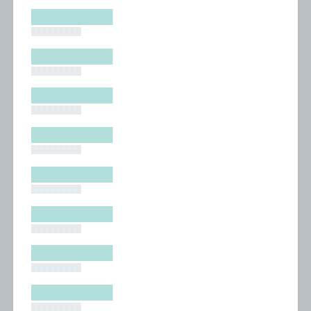
█████████
█████████
█████████
█████████
█████████
█████████
█████████
█████████
█████████
█████████
█████████
█████████
█████████
█████████
█████████
█████████