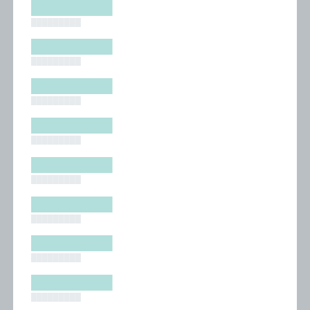
█████████
█████████
█████████
█████████
█████████
█████████
█████████
█████████
█████████
█████████
█████████
█████████
█████████
█████████
█████████
█████████