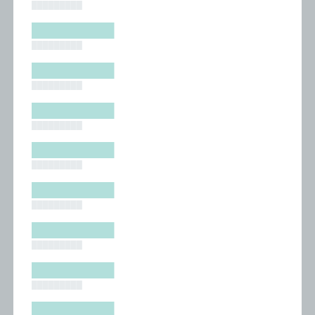
█████████
█████████
█████████
█████████
█████████
█████████
█████████
█████████
█████████
█████████
█████████
█████████
█████████
█████████
█████████
█████████