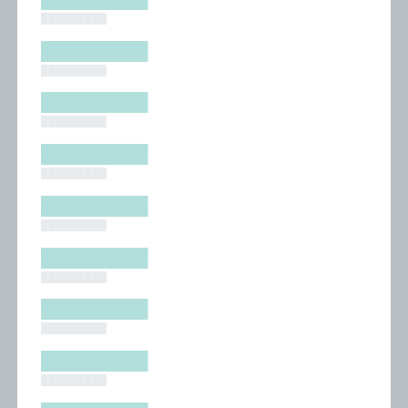
█████████
█████████
█████████
█████████
█████████
█████████
█████████
█████████
█████████
█████████
█████████
█████████
█████████
█████████
█████████