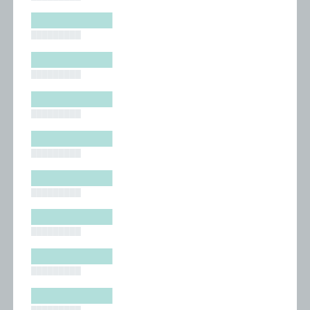
█████████
█████████
█████████
█████████
█████████
█████████
█████████
█████████
█████████
█████████
█████████
█████████
█████████
█████████
█████████
█████████