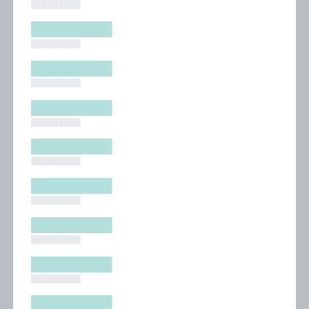
█████████
█████████
█████████
█████████
█████████
█████████
█████████
█████████
█████████
█████████
█████████
█████████
█████████
█████████
█████████
█████████