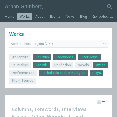
Arnon Grunberg
search query
Home
Works
About
Events
News
Blog
Genootschap
Works
Bibliophilic
Columns
Forewords
Interviews
Journalism
Kasimir
Nonfiction
Novels
Other
Performances
Periodicals and Anthologies
Plays
Short Stories
Columns, Forewords, Interviews,
Kasimir, Other, Periodicals and