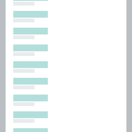
█████████
█████████
█████████
█████████
█████████
█████████
█████████
█████████
█████████
█████████
█████████
█████████
█████████
█████████
█████████
█████████