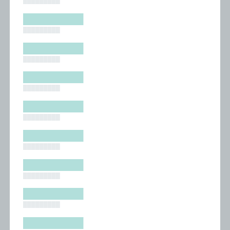
█████████
█████████
█████████
█████████
█████████
█████████
█████████
█████████
█████████
█████████
█████████
█████████
█████████
█████████
█████████
█████████