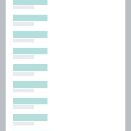
█████████
█████████
█████████
█████████
█████████
█████████
█████████
█████████
█████████
█████████
█████████
█████████
█████████
█████████
█████████
█████████