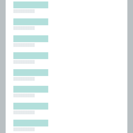
█████████
█████████
█████████
█████████
█████████
█████████
█████████
█████████
█████████
█████████
█████████
█████████
█████████
█████████
█████████
█████████