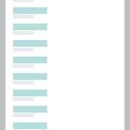
█████████
█████████
█████████
█████████
█████████
█████████
█████████
█████████
█████████
█████████
█████████
█████████
█████████
█████████
█████████