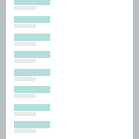
█████████
█████████
█████████
█████████
█████████
█████████
█████████
█████████
█████████
█████████
█████████
█████████
█████████
█████████
█████████
█████████