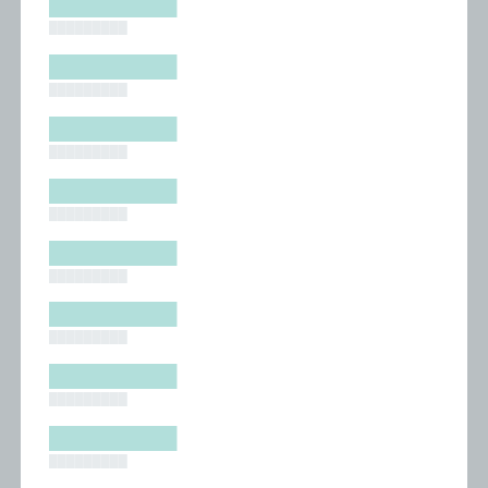
█████████
█████████
█████████
█████████
█████████
█████████
█████████
█████████
█████████
█████████
█████████
█████████
█████████
█████████
█████████
█████████