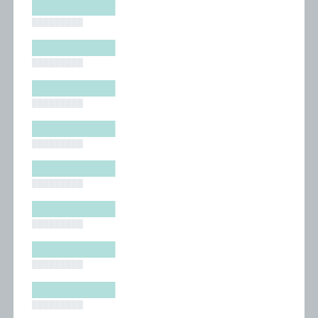
█████████
█████████
█████████
█████████
█████████
█████████
█████████
█████████
█████████
█████████
█████████
█████████
█████████
█████████
█████████
█████████