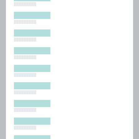
█████████
█████████
█████████
█████████
█████████
█████████
█████████
█████████
█████████
█████████
█████████
█████████
█████████
█████████
█████████
█████████