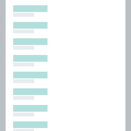
█████████
█████████
█████████
█████████
█████████
█████████
█████████
█████████
█████████
█████████
█████████
█████████
█████████
█████████
█████████
█████████