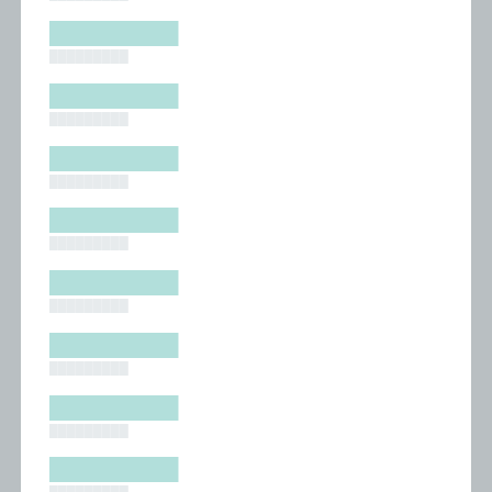
█████████
█████████
█████████
█████████
█████████
█████████
█████████
█████████
█████████
█████████
█████████
█████████
█████████
█████████
█████████