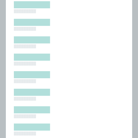
█████████
█████████
█████████
█████████
█████████
█████████
█████████
█████████
█████████
█████████
█████████
█████████
█████████
█████████
█████████
█████████