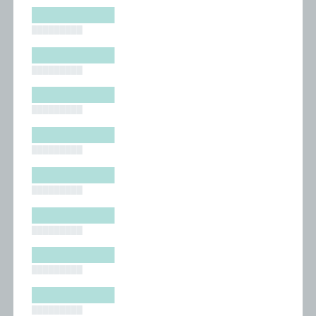
█████████
█████████
█████████
█████████
█████████
█████████
█████████
█████████
█████████
█████████
█████████
█████████
█████████
█████████
█████████
█████████