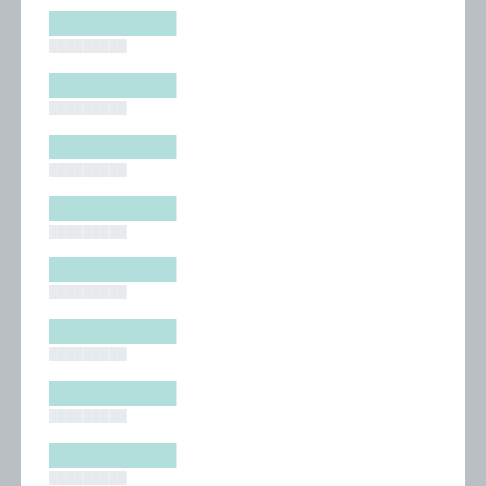
█████████
█████████
█████████
█████████
█████████
█████████
█████████
█████████
█████████
█████████
█████████
█████████
█████████
█████████
█████████
█████████