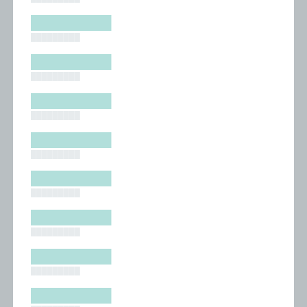
█████████
█████████
█████████
█████████
█████████
█████████
█████████
█████████
█████████
█████████
█████████
█████████
█████████
█████████
█████████