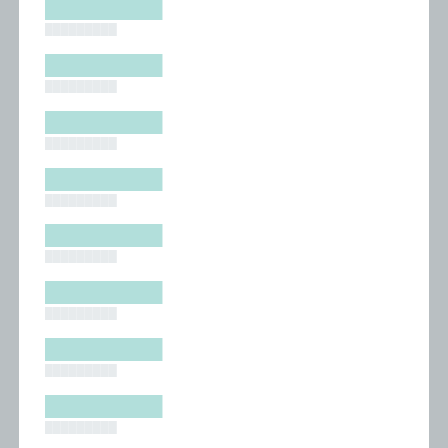
█████████
█████████
█████████
█████████
█████████
█████████
█████████
█████████
█████████
█████████
█████████
█████████
█████████
█████████
█████████
█████████