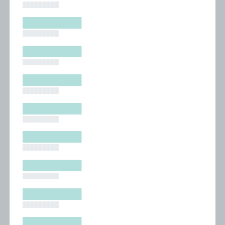
█████████
█████████
█████████
█████████
█████████
█████████
█████████
█████████
█████████
█████████
█████████
█████████
█████████
█████████
█████████
█████████