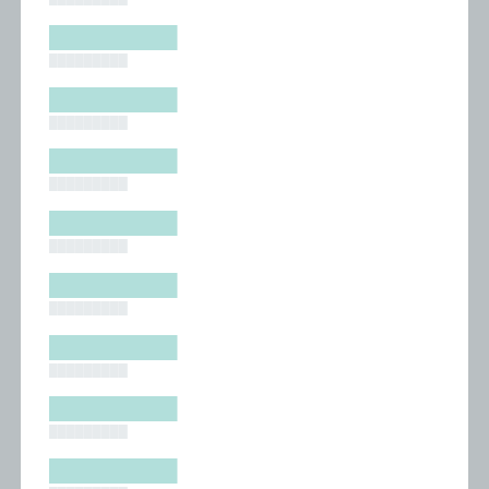
█████████
█████████
█████████
█████████
█████████
█████████
█████████
█████████
█████████
█████████
█████████
█████████
█████████
█████████
█████████