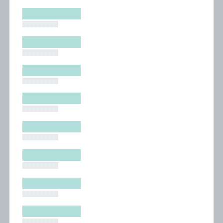
█████████
█████████
█████████
█████████
█████████
█████████
█████████
█████████
█████████
█████████
█████████
█████████
█████████
█████████
█████████
█████████