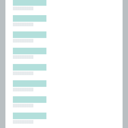
█████████
█████████
█████████
█████████
█████████
█████████
█████████
█████████
█████████
█████████
█████████
█████████
█████████
█████████
█████████
█████████