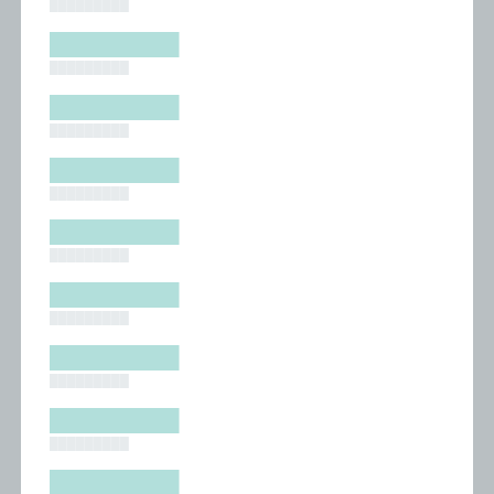
█████████
█████████
█████████
█████████
█████████
█████████
█████████
█████████
█████████
█████████
█████████
█████████
█████████
█████████
█████████
█████████