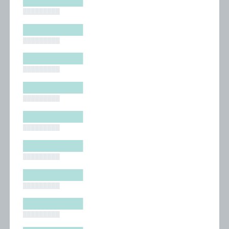
█████████
█████████
█████████
█████████
█████████
█████████
█████████
█████████
█████████
█████████
█████████
█████████
█████████
█████████
█████████