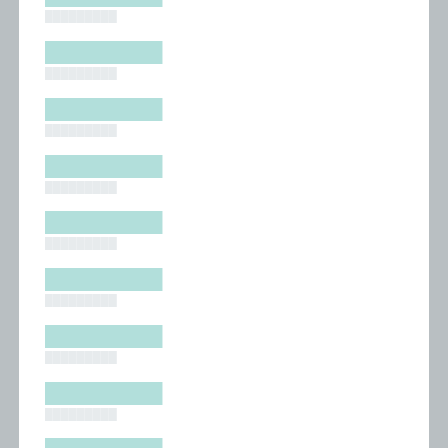
█████████
█████████
█████████
█████████
█████████
█████████
█████████
█████████
█████████
█████████
█████████
█████████
█████████
█████████
█████████
█████████