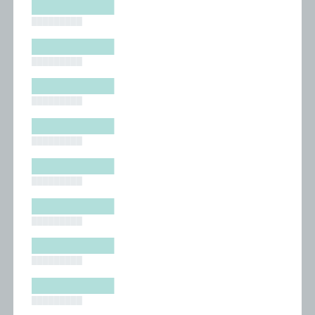
█████████
█████████
█████████
█████████
█████████
█████████
█████████
█████████
█████████
█████████
█████████
█████████
█████████
█████████
█████████
█████████