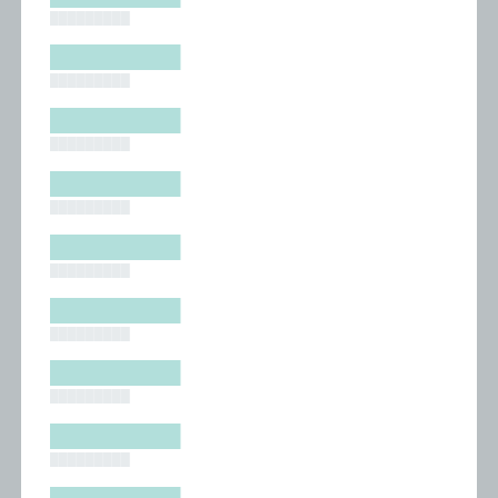
█████████
█████████
█████████
█████████
█████████
█████████
█████████
█████████
█████████
█████████
█████████
█████████
█████████
█████████
█████████
█████████