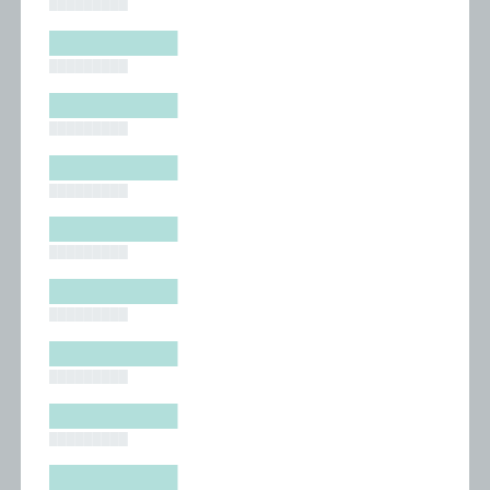
█████████
█████████
█████████
█████████
█████████
█████████
█████████
█████████
█████████
█████████
█████████
█████████
█████████
█████████
█████████
█████████