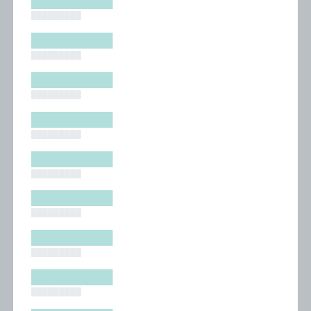
█████████
█████████
█████████
█████████
█████████
█████████
█████████
█████████
█████████
█████████
█████████
█████████
█████████
█████████
█████████