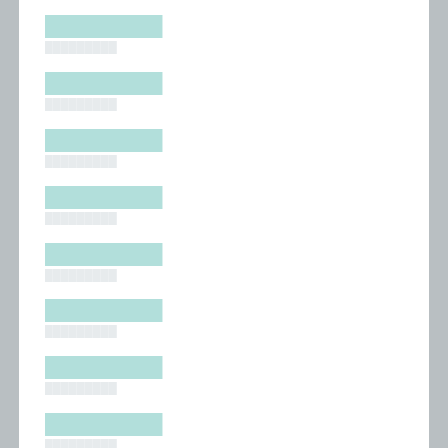
█████████
█████████
█████████
█████████
█████████
█████████
█████████
█████████
█████████
█████████
█████████
█████████
█████████
█████████
█████████
█████████