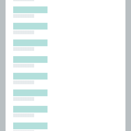
█████████
█████████
█████████
█████████
█████████
█████████
█████████
█████████
█████████
█████████
█████████
█████████
█████████
█████████
█████████