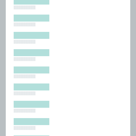
█████████
█████████
█████████
█████████
█████████
█████████
█████████
█████████
█████████
█████████
█████████
█████████
█████████
█████████
█████████
█████████