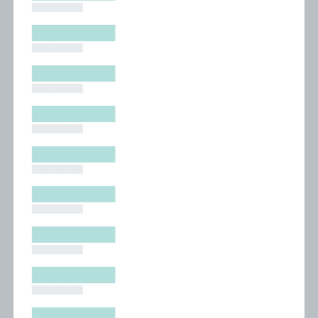
█████████
█████████
█████████
█████████
█████████
█████████
█████████
█████████
█████████
█████████
█████████
█████████
█████████
█████████
█████████
█████████