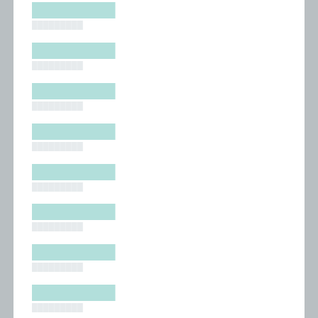
█████████
█████████
█████████
█████████
█████████
█████████
█████████
█████████
█████████
█████████
█████████
█████████
█████████
█████████
█████████
█████████