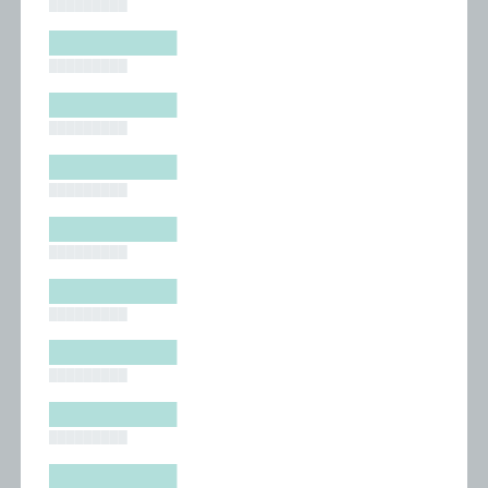
█████████
█████████
█████████
█████████
█████████
█████████
█████████
█████████
█████████
█████████
█████████
█████████
█████████
█████████
█████████
█████████