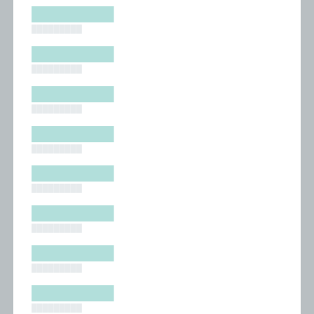
█████████
█████████
█████████
█████████
█████████
█████████
█████████
█████████
█████████
█████████
█████████
█████████
█████████
█████████
█████████
█████████