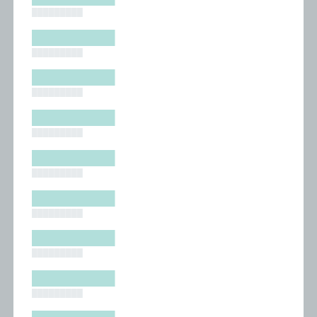
█████████
█████████
█████████
█████████
█████████
█████████
█████████
█████████
█████████
█████████
█████████
█████████
█████████
█████████
█████████