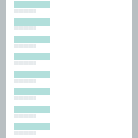
█████████
█████████
█████████
█████████
█████████
█████████
█████████
█████████
█████████
█████████
█████████
█████████
█████████
█████████
█████████
█████████