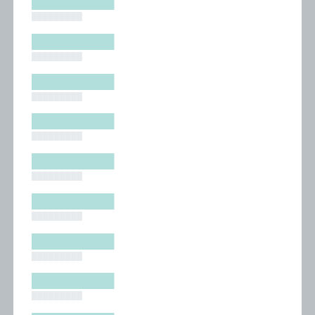
█████████
█████████
█████████
█████████
█████████
█████████
█████████
█████████
█████████
█████████
█████████
█████████
█████████
█████████
█████████
█████████