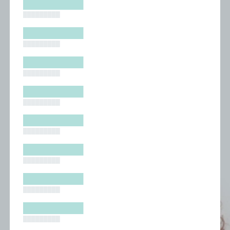
█████████
█████████
█████████
█████████
█████████
█████████
█████████
█████████
█████████
█████████
█████████
█████████
█████████
█████████
█████████
█████████