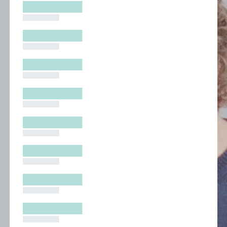
█████████
█████████
█████████
█████████
█████████
█████████
█████████
█████████
█████████
█████████
█████████
█████████
█████████
█████████
█████████
█████████