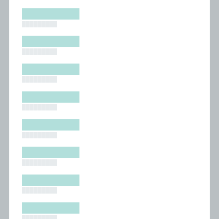
█████████
█████████
█████████
█████████
█████████
█████████
█████████
█████████
█████████
█████████
█████████
█████████
█████████
█████████
█████████
█████████