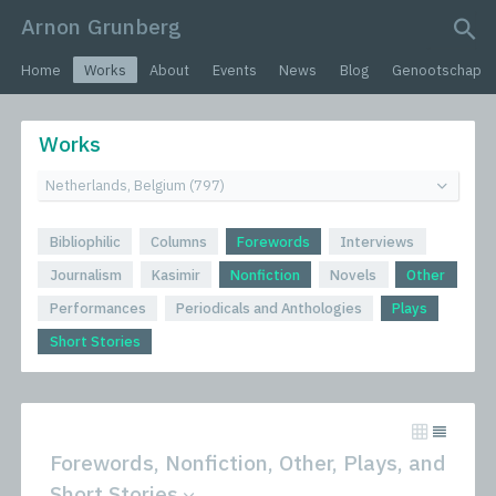
Arnon Grunberg
search query
Home
Works
About
Events
News
Blog
Genootschap
Works
Bibliophilic
Columns
Forewords
Interviews
Journalism
Kasimir
Nonfiction
Novels
Other
Performances
Periodicals and Anthologies
Plays
Short Stories
Forewords, Nonfiction, Other, Plays, and
Short Stories