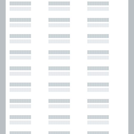
█████████
█████████
█████████
█████████
█████████
█████████
█████████
█████████
█████████
█████████
█████████
█████████
█████████
█████████
█████████
█████████
█████████
█████████
█████████
█████████
█████████
█████████
█████████
█████████
█████████
█████████
█████████
█████████
█████████
█████████
█████████
█████████
█████████
█████████
█████████
█████████
█████████
█████████
█████████
█████████
█████████
█████████
█████████
█████████
█████████
█████████
█████████
█████████
█████████
█████████
█████████