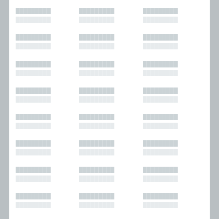
█████████
█████████
█████████
█████████
█████████
█████████
█████████
█████████
█████████
█████████
█████████
█████████
█████████
█████████
█████████
█████████
█████████
█████████
█████████
█████████
█████████
█████████
█████████
█████████
█████████
█████████
█████████
█████████
█████████
█████████
█████████
█████████
█████████
█████████
█████████
█████████
█████████
█████████
█████████
█████████
█████████
█████████
█████████
█████████
█████████
█████████
█████████
█████████