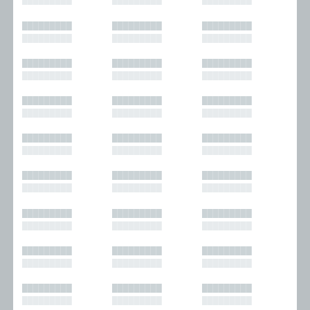
█████████
█████████
█████████
█████████
█████████
█████████
█████████
█████████
█████████
█████████
█████████
█████████
█████████
█████████
█████████
█████████
█████████
█████████
█████████
█████████
█████████
█████████
█████████
█████████
█████████
█████████
█████████
█████████
█████████
█████████
█████████
█████████
█████████
█████████
█████████
█████████
█████████
█████████
█████████
█████████
█████████
█████████
█████████
█████████
█████████
█████████
█████████
█████████
█████████
█████████
█████████