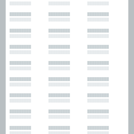
█████████
█████████
█████████
█████████
█████████
█████████
█████████
█████████
█████████
█████████
█████████
█████████
█████████
█████████
█████████
█████████
█████████
█████████
█████████
█████████
█████████
█████████
█████████
█████████
█████████
█████████
█████████
█████████
█████████
█████████
█████████
█████████
█████████
█████████
█████████
█████████
█████████
█████████
█████████
█████████
█████████
█████████
█████████
█████████
█████████
█████████
█████████
█████████
█████████
█████████
█████████