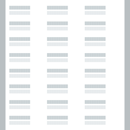
█████████
█████████
█████████
█████████
█████████
█████████
█████████
█████████
█████████
█████████
█████████
█████████
█████████
█████████
█████████
█████████
█████████
█████████
█████████
█████████
█████████
█████████
█████████
█████████
█████████
█████████
█████████
█████████
█████████
█████████
█████████
█████████
█████████
█████████
█████████
█████████
█████████
█████████
█████████
█████████
█████████
█████████
█████████
█████████
█████████
█████████
█████████
█████████