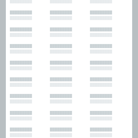
█████████
█████████
█████████
█████████
█████████
█████████
█████████
█████████
█████████
█████████
█████████
█████████
█████████
█████████
█████████
█████████
█████████
█████████
█████████
█████████
█████████
█████████
█████████
█████████
█████████
█████████
█████████
█████████
█████████
█████████
█████████
█████████
█████████
█████████
█████████
█████████
█████████
█████████
█████████
█████████
█████████
█████████
█████████
█████████
█████████
█████████
█████████
█████████
█████████
█████████
█████████