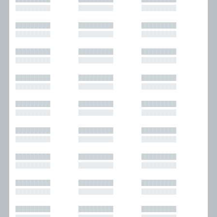
█████████
█████████
█████████
█████████
█████████
█████████
█████████
█████████
█████████
█████████
█████████
█████████
█████████
█████████
█████████
█████████
█████████
█████████
█████████
█████████
█████████
█████████
█████████
█████████
█████████
█████████
█████████
█████████
█████████
█████████
█████████
█████████
█████████
█████████
█████████
█████████
█████████
█████████
█████████
█████████
█████████
█████████
█████████
█████████
█████████
█████████
█████████
█████████