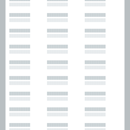
█████████
█████████
█████████
█████████
█████████
█████████
█████████
█████████
█████████
█████████
█████████
█████████
█████████
█████████
█████████
█████████
█████████
█████████
█████████
█████████
█████████
█████████
█████████
█████████
█████████
█████████
█████████
█████████
█████████
█████████
█████████
█████████
█████████
█████████
█████████
█████████
█████████
█████████
█████████
█████████
█████████
█████████
█████████
█████████
█████████
█████████
█████████
█████████