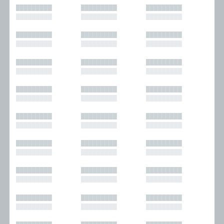
█████████
█████████
█████████
█████████
█████████
█████████
█████████
█████████
█████████
█████████
█████████
█████████
█████████
█████████
█████████
█████████
█████████
█████████
█████████
█████████
█████████
█████████
█████████
█████████
█████████
█████████
█████████
█████████
█████████
█████████
█████████
█████████
█████████
█████████
█████████
█████████
█████████
█████████
█████████
█████████
█████████
█████████
█████████
█████████
█████████
█████████
█████████
█████████