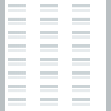
█████████
█████████
█████████
█████████
█████████
█████████
█████████
█████████
█████████
█████████
█████████
█████████
█████████
█████████
█████████
█████████
█████████
█████████
█████████
█████████
█████████
█████████
█████████
█████████
█████████
█████████
█████████
█████████
█████████
█████████
█████████
█████████
█████████
█████████
█████████
█████████
█████████
█████████
█████████
█████████
█████████
█████████
█████████
█████████
█████████
█████████
█████████
█████████