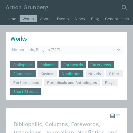
Arnon Grunberg
search query
Home
Works
About
Events
News
Blog
Genootschap
Works
Bibliophilic
Columns
Forewords
Interviews
Journalism
Kasimir
Nonfiction
Novels
Other
Performances
Periodicals and Anthologies
Plays
Short Stories
Bibliophilic, Columns, Forewords,
Interviews, Journalism, Nonfiction, and