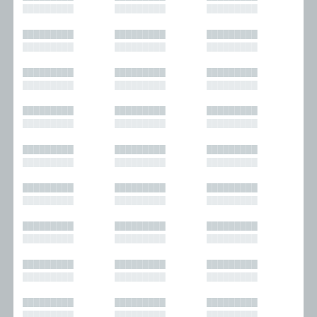
█████████
█████████
█████████
█████████
█████████
█████████
█████████
█████████
█████████
█████████
█████████
█████████
█████████
█████████
█████████
█████████
█████████
█████████
█████████
█████████
█████████
█████████
█████████
█████████
█████████
█████████
█████████
█████████
█████████
█████████
█████████
█████████
█████████
█████████
█████████
█████████
█████████
█████████
█████████
█████████
█████████
█████████
█████████
█████████
█████████
█████████
█████████
█████████
█████████
█████████
█████████