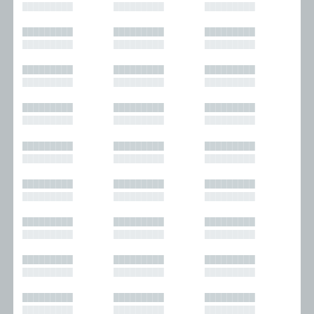
█████████
█████████
█████████
█████████
█████████
█████████
█████████
█████████
█████████
█████████
█████████
█████████
█████████
█████████
█████████
█████████
█████████
█████████
█████████
█████████
█████████
█████████
█████████
█████████
█████████
█████████
█████████
█████████
█████████
█████████
█████████
█████████
█████████
█████████
█████████
█████████
█████████
█████████
█████████
█████████
█████████
█████████
█████████
█████████
█████████
█████████
█████████
█████████
█████████
█████████
█████████