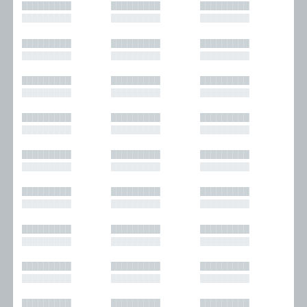
█████████
█████████
█████████
█████████
█████████
█████████
█████████
█████████
█████████
█████████
█████████
█████████
█████████
█████████
█████████
█████████
█████████
█████████
█████████
█████████
█████████
█████████
█████████
█████████
█████████
█████████
█████████
█████████
█████████
█████████
█████████
█████████
█████████
█████████
█████████
█████████
█████████
█████████
█████████
█████████
█████████
█████████
█████████
█████████
█████████
█████████
█████████
█████████
█████████
█████████
█████████