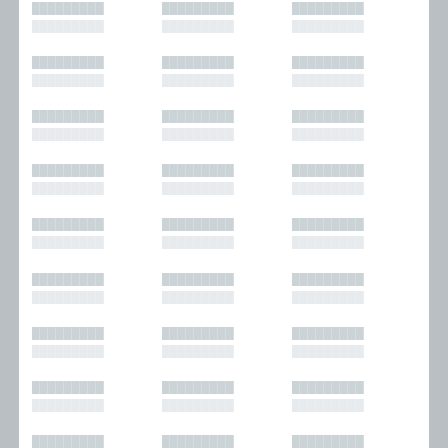
█████████
█████████
█████████
█████████
█████████
█████████
█████████
█████████
█████████
█████████
█████████
█████████
█████████
█████████
█████████
█████████
█████████
█████████
█████████
█████████
█████████
█████████
█████████
█████████
█████████
█████████
█████████
█████████
█████████
█████████
█████████
█████████
█████████
█████████
█████████
█████████
█████████
█████████
█████████
█████████
█████████
█████████
█████████
█████████
█████████
█████████
█████████
█████████
█████████
█████████
█████████