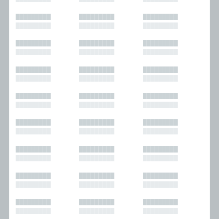
█████████
█████████
█████████
█████████
█████████
█████████
█████████
█████████
█████████
█████████
█████████
█████████
█████████
█████████
█████████
█████████
█████████
█████████
█████████
█████████
█████████
█████████
█████████
█████████
█████████
█████████
█████████
█████████
█████████
█████████
█████████
█████████
█████████
█████████
█████████
█████████
█████████
█████████
█████████
█████████
█████████
█████████
█████████
█████████
█████████
█████████
█████████
█████████