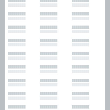
█████████
█████████
█████████
█████████
█████████
█████████
█████████
█████████
█████████
█████████
█████████
█████████
█████████
█████████
█████████
█████████
█████████
█████████
█████████
█████████
█████████
█████████
█████████
█████████
█████████
█████████
█████████
█████████
█████████
█████████
█████████
█████████
█████████
█████████
█████████
█████████
█████████
█████████
█████████
█████████
█████████
█████████
█████████
█████████
█████████
█████████
█████████
█████████
█████████
█████████
█████████