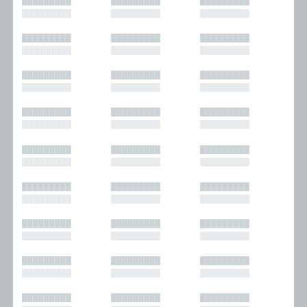
█████████
█████████
█████████
█████████
█████████
█████████
█████████
█████████
█████████
█████████
█████████
█████████
█████████
█████████
█████████
█████████
█████████
█████████
█████████
█████████
█████████
█████████
█████████
█████████
█████████
█████████
█████████
█████████
█████████
█████████
█████████
█████████
█████████
█████████
█████████
█████████
█████████
█████████
█████████
█████████
█████████
█████████
█████████
█████████
█████████
█████████
█████████
█████████
█████████
█████████
█████████