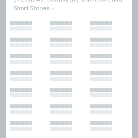
Short Stories
All
Novels
█████████
█████████
█████████
Bibliophilic
Other
█████████
█████████
█████████
Columns
Performances
Forewords
Periodicals and
█████████
█████████
█████████
Interviews
Anthologies
█████████
█████████
█████████
Journalism
Plays
Kasimir
Short Stories
█████████
█████████
█████████
Nonfiction
█████████
█████████
█████████
█████████
█████████
█████████
█████████
█████████
█████████
█████████
█████████
█████████
█████████
█████████
█████████
█████████
█████████
█████████
█████████
█████████
█████████
█████████
█████████
█████████
█████████
█████████
█████████