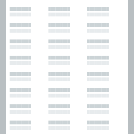
█████████
█████████
█████████
█████████
█████████
█████████
█████████
█████████
█████████
█████████
█████████
█████████
█████████
█████████
█████████
█████████
█████████
█████████
█████████
█████████
█████████
█████████
█████████
█████████
█████████
█████████
█████████
█████████
█████████
█████████
█████████
█████████
█████████
█████████
█████████
█████████
█████████
█████████
█████████
█████████
█████████
█████████
█████████
█████████
█████████
█████████
█████████
█████████