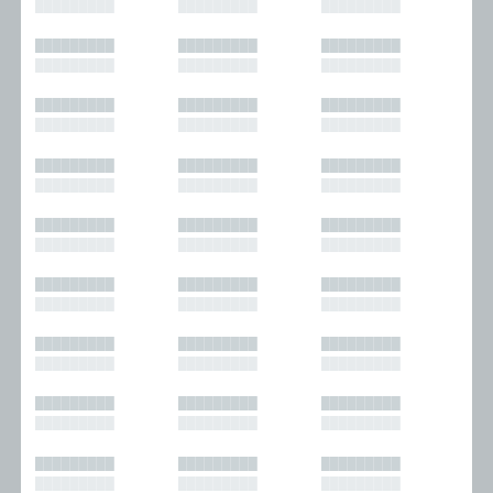
█████████
█████████
█████████
█████████
█████████
█████████
█████████
█████████
█████████
█████████
█████████
█████████
█████████
█████████
█████████
█████████
█████████
█████████
█████████
█████████
█████████
█████████
█████████
█████████
█████████
█████████
█████████
█████████
█████████
█████████
█████████
█████████
█████████
█████████
█████████
█████████
█████████
█████████
█████████
█████████
█████████
█████████
█████████
█████████
█████████
█████████
█████████
█████████
█████████
█████████
█████████