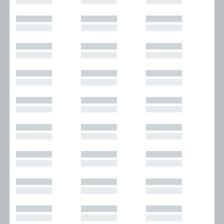
█████████
█████████
█████████
█████████
█████████
█████████
█████████
█████████
█████████
█████████
█████████
█████████
█████████
█████████
█████████
█████████
█████████
█████████
█████████
█████████
█████████
█████████
█████████
█████████
█████████
█████████
█████████
█████████
█████████
█████████
█████████
█████████
█████████
█████████
█████████
█████████
█████████
█████████
█████████
█████████
█████████
█████████
█████████
█████████
█████████
█████████
█████████
█████████
█████████
█████████
█████████