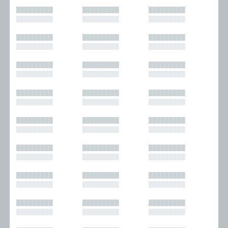
█████████
█████████
█████████
█████████
█████████
█████████
█████████
█████████
█████████
█████████
█████████
█████████
█████████
█████████
█████████
█████████
█████████
█████████
█████████
█████████
█████████
█████████
█████████
█████████
█████████
█████████
█████████
█████████
█████████
█████████
█████████
█████████
█████████
█████████
█████████
█████████
█████████
█████████
█████████
█████████
█████████
█████████
█████████
█████████
█████████
█████████
█████████
█████████