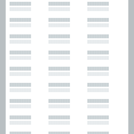
█████████
█████████
█████████
█████████
█████████
█████████
█████████
█████████
█████████
█████████
█████████
█████████
█████████
█████████
█████████
█████████
█████████
█████████
█████████
█████████
█████████
█████████
█████████
█████████
█████████
█████████
█████████
█████████
█████████
█████████
█████████
█████████
█████████
█████████
█████████
█████████
█████████
█████████
█████████
█████████
█████████
█████████
█████████
█████████
█████████
█████████
█████████
█████████
█████████
█████████
█████████