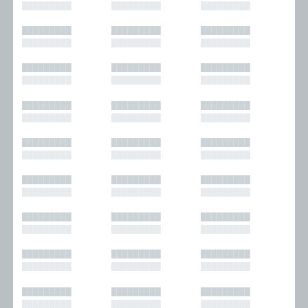
█████████
█████████
█████████
█████████
█████████
█████████
█████████
█████████
█████████
█████████
█████████
█████████
█████████
█████████
█████████
█████████
█████████
█████████
█████████
█████████
█████████
█████████
█████████
█████████
█████████
█████████
█████████
█████████
█████████
█████████
█████████
█████████
█████████
█████████
█████████
█████████
█████████
█████████
█████████
█████████
█████████
█████████
█████████
█████████
█████████
█████████
█████████
█████████
█████████
█████████
█████████