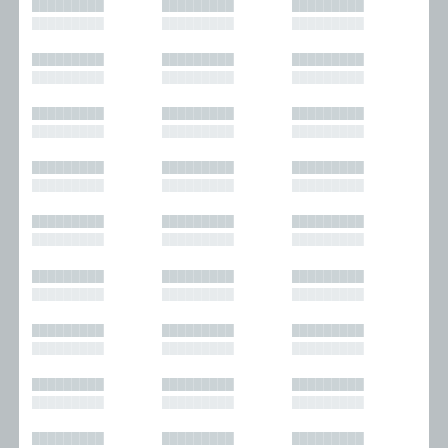
█████████
█████████
█████████
█████████
█████████
█████████
█████████
█████████
█████████
█████████
█████████
█████████
█████████
█████████
█████████
█████████
█████████
█████████
█████████
█████████
█████████
█████████
█████████
█████████
█████████
█████████
█████████
█████████
█████████
█████████
█████████
█████████
█████████
█████████
█████████
█████████
█████████
█████████
█████████
█████████
█████████
█████████
█████████
█████████
█████████
█████████
█████████
█████████
█████████
█████████
█████████