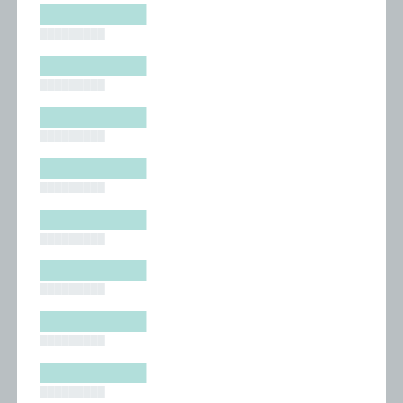
█████████
█████████
█████████
█████████
█████████
█████████
█████████
█████████
█████████
█████████
█████████
█████████
█████████
█████████
█████████
█████████