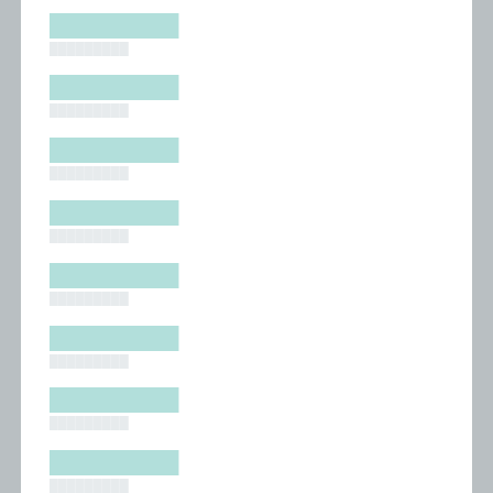
█████████
█████████
█████████
█████████
█████████
█████████
█████████
█████████
█████████
█████████
█████████
█████████
█████████
█████████
█████████
█████████