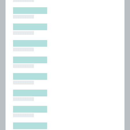
█████████
█████████
█████████
█████████
█████████
█████████
█████████
█████████
█████████
█████████
█████████
█████████
█████████
█████████
█████████