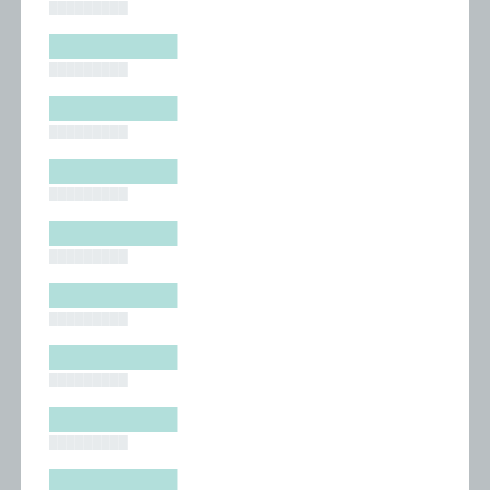
█████████
█████████
█████████
█████████
█████████
█████████
█████████
█████████
█████████
█████████
█████████
█████████
█████████
█████████
█████████
█████████