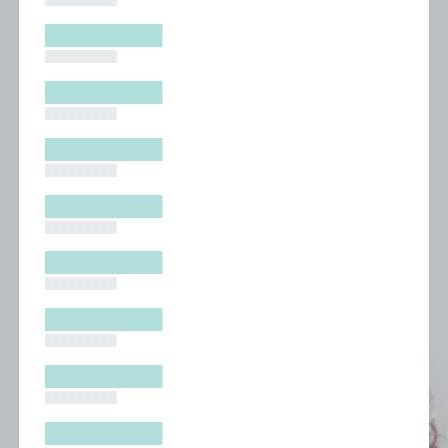
█████████
█████████
█████████
█████████
█████████
█████████
█████████
█████████
█████████
█████████
█████████
█████████
█████████
█████████
█████████