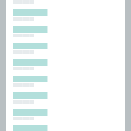
█████████
█████████
█████████
█████████
█████████
█████████
█████████
█████████
█████████
█████████
█████████
█████████
█████████
█████████
█████████
█████████