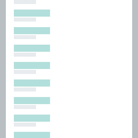
█████████
█████████
█████████
█████████
█████████
█████████
█████████
█████████
█████████
█████████
█████████
█████████
█████████
█████████
█████████
█████████