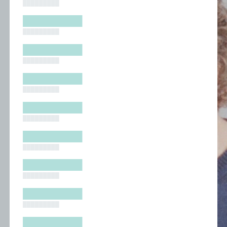
█████████
█████████
█████████
█████████
█████████
█████████
█████████
█████████
█████████
█████████
█████████
█████████
█████████
█████████
█████████
█████████