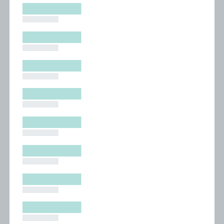
█████████
█████████
█████████
█████████
█████████
█████████
█████████
█████████
█████████
█████████
█████████
█████████
█████████
█████████
█████████
█████████