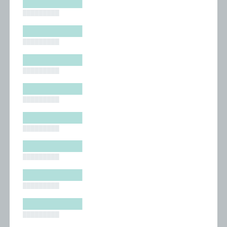
█████████
█████████
█████████
█████████
█████████
█████████
█████████
█████████
█████████
█████████
█████████
█████████
█████████
█████████
█████████
█████████