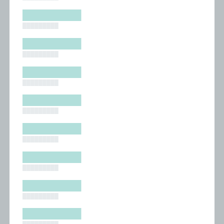
█████████
█████████
█████████
█████████
█████████
█████████
█████████
█████████
█████████
█████████
█████████
█████████
█████████
█████████
█████████