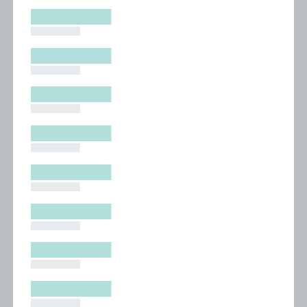
█████████
█████████
█████████
█████████
█████████
█████████
█████████
█████████
█████████
█████████
█████████
█████████
█████████
█████████
█████████
█████████