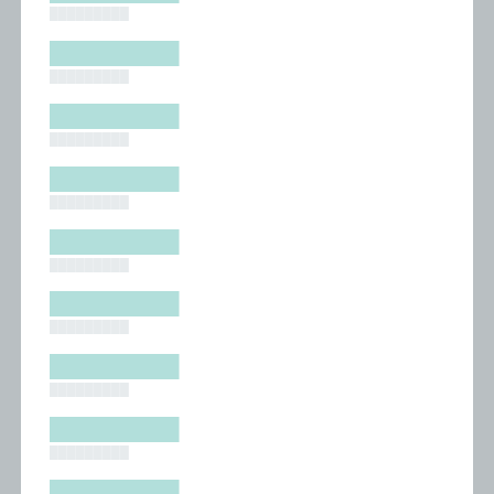
█████████
█████████
█████████
█████████
█████████
█████████
█████████
█████████
█████████
█████████
█████████
█████████
█████████
█████████
█████████
█████████