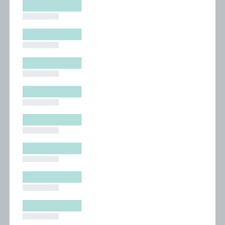
█████████
█████████
█████████
█████████
█████████
█████████
█████████
█████████
█████████
█████████
█████████
█████████
█████████
█████████
█████████
█████████