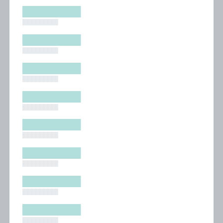
█████████
█████████
█████████
█████████
█████████
█████████
█████████
█████████
█████████
█████████
█████████
█████████
█████████
█████████
█████████
█████████