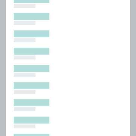
█████████
█████████
█████████
█████████
█████████
█████████
█████████
█████████
█████████
█████████
█████████
█████████
█████████
█████████
█████████