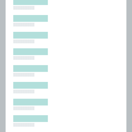
█████████
█████████
█████████
█████████
█████████
█████████
█████████
█████████
█████████
█████████
█████████
█████████
█████████
█████████
█████████
█████████