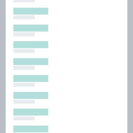
█████████
█████████
█████████
█████████
█████████
█████████
█████████
█████████
█████████
█████████
█████████
█████████
█████████
█████████
█████████
█████████