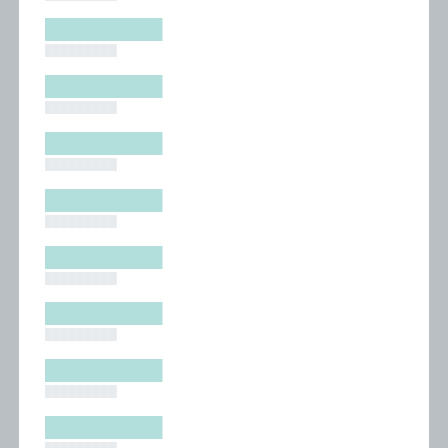
█████████
█████████
█████████
█████████
█████████
█████████
█████████
█████████
█████████
█████████
█████████
█████████
█████████
█████████
█████████
█████████