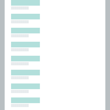
█████████
█████████
█████████
█████████
█████████
█████████
█████████
█████████
█████████
█████████
█████████
█████████
█████████
█████████
█████████
█████████