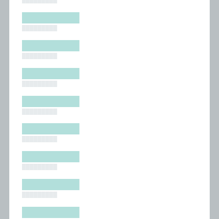
█████████
█████████
█████████
█████████
█████████
█████████
█████████
█████████
█████████
█████████
█████████
█████████
█████████
█████████
█████████
█████████