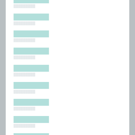
█████████
█████████
█████████
█████████
█████████
█████████
█████████
█████████
█████████
█████████
█████████
█████████
█████████
█████████
█████████