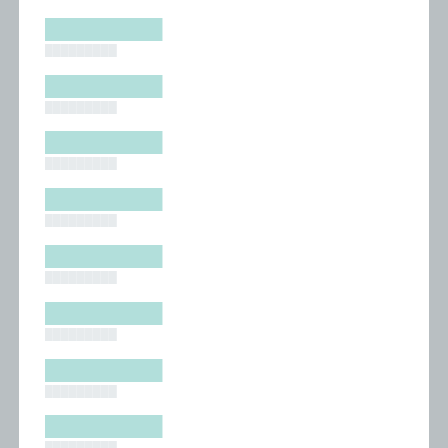
█████████
█████████
█████████
█████████
█████████
█████████
█████████
█████████
█████████
█████████
█████████
█████████
█████████
█████████
█████████
█████████