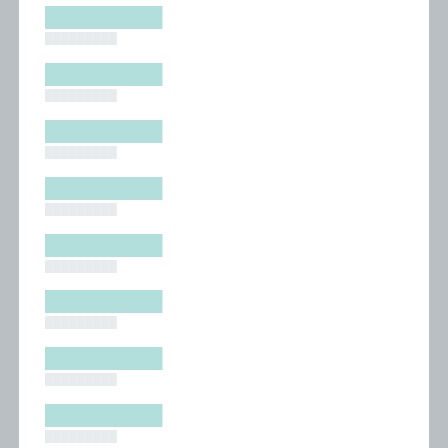
█████████
█████████
█████████
█████████
█████████
█████████
█████████
█████████
█████████
█████████
█████████
█████████
█████████
█████████
█████████
█████████