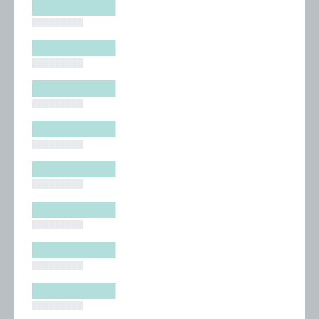
█████████
█████████
█████████
█████████
█████████
█████████
█████████
█████████
█████████
█████████
█████████
█████████
█████████
█████████
█████████
█████████