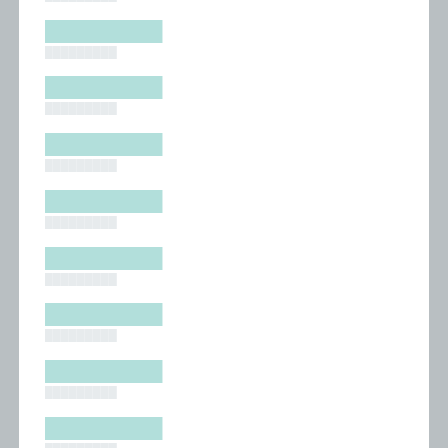
█████████
█████████
█████████
█████████
█████████
█████████
█████████
█████████
█████████
█████████
█████████
█████████
█████████
█████████
█████████