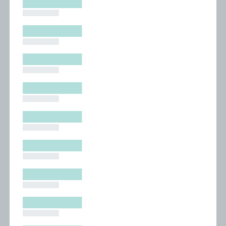
█████████
█████████
█████████
█████████
█████████
█████████
█████████
█████████
█████████
█████████
█████████
█████████
█████████
█████████
█████████
█████████