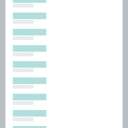
█████████
█████████
█████████
█████████
█████████
█████████
█████████
█████████
█████████
█████████
█████████
█████████
█████████
█████████
█████████