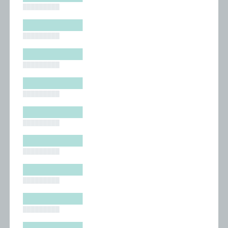
█████████
█████████
█████████
█████████
█████████
█████████
█████████
█████████
█████████
█████████
█████████
█████████
█████████
█████████
█████████
█████████