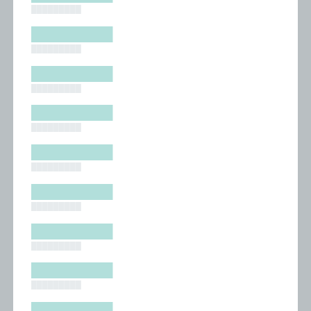
█████████
█████████
█████████
█████████
█████████
█████████
█████████
█████████
█████████
█████████
█████████
█████████
█████████
█████████
█████████
█████████