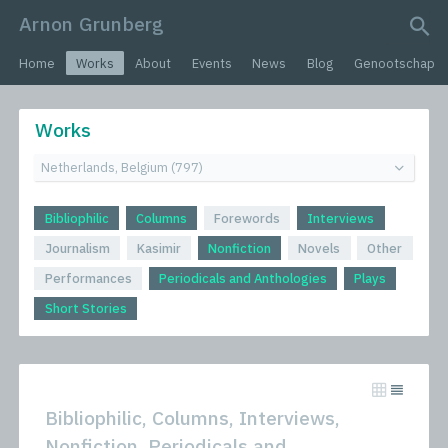
Arnon Grunberg
search query
Home
Works
About
Events
News
Blog
Genootschap
Works
Bibliophilic
Columns
Forewords
Interviews
Journalism
Kasimir
Nonfiction
Novels
Other
Performances
Periodicals and Anthologies
Plays
Short Stories
Bibliophilic, Columns, Interviews,
Nonfiction, Periodicals and