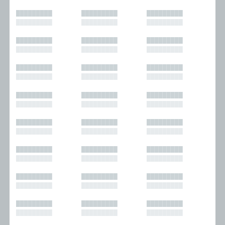
█████████
█████████
█████████
█████████
█████████
█████████
█████████
█████████
█████████
█████████
█████████
█████████
█████████
█████████
█████████
█████████
█████████
█████████
█████████
█████████
█████████
█████████
█████████
█████████
█████████
█████████
█████████
█████████
█████████
█████████
█████████
█████████
█████████
█████████
█████████
█████████
█████████
█████████
█████████
█████████
█████████
█████████
█████████
█████████
█████████
█████████
█████████
█████████