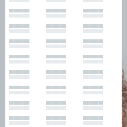
█████████
█████████
█████████
█████████
█████████
█████████
█████████
█████████
█████████
█████████
█████████
█████████
█████████
█████████
█████████
█████████
█████████
█████████
█████████
█████████
█████████
█████████
█████████
█████████
█████████
█████████
█████████
█████████
█████████
█████████
█████████
█████████
█████████
█████████
█████████
█████████
█████████
█████████
█████████
█████████
█████████
█████████
█████████
█████████
█████████
█████████
█████████
█████████
█████████
█████████
█████████