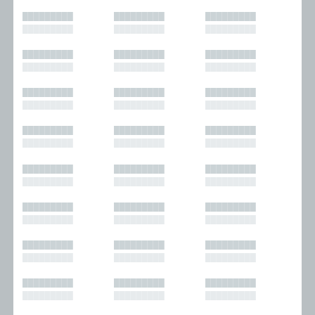
█████████
█████████
█████████
█████████
█████████
█████████
█████████
█████████
█████████
█████████
█████████
█████████
█████████
█████████
█████████
█████████
█████████
█████████
█████████
█████████
█████████
█████████
█████████
█████████
█████████
█████████
█████████
█████████
█████████
█████████
█████████
█████████
█████████
█████████
█████████
█████████
█████████
█████████
█████████
█████████
█████████
█████████
█████████
█████████
█████████
█████████
█████████
█████████