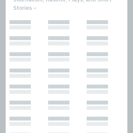
Stories
All
Novels
█████████
█████████
█████████
Bibliophilic
Other
█████████
█████████
█████████
Columns
Performances
Forewords
Periodicals and
█████████
█████████
█████████
Interviews
Anthologies
█████████
█████████
█████████
Journalism
Plays
Kasimir
Short Stories
█████████
█████████
█████████
Nonfiction
█████████
█████████
█████████
█████████
█████████
█████████
█████████
█████████
█████████
█████████
█████████
█████████
█████████
█████████
█████████
█████████
█████████
█████████
█████████
█████████
█████████
█████████
█████████
█████████
█████████
█████████
█████████