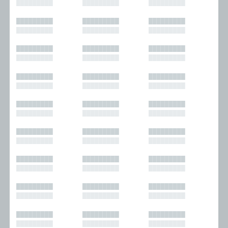
█████████
█████████
█████████
█████████
█████████
█████████
█████████
█████████
█████████
█████████
█████████
█████████
█████████
█████████
█████████
█████████
█████████
█████████
█████████
█████████
█████████
█████████
█████████
█████████
█████████
█████████
█████████
█████████
█████████
█████████
█████████
█████████
█████████
█████████
█████████
█████████
█████████
█████████
█████████
█████████
█████████
█████████
█████████
█████████
█████████
█████████
█████████
█████████
█████████
█████████
█████████