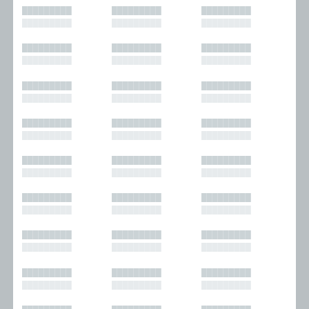
█████████
█████████
█████████
█████████
█████████
█████████
█████████
█████████
█████████
█████████
█████████
█████████
█████████
█████████
█████████
█████████
█████████
█████████
█████████
█████████
█████████
█████████
█████████
█████████
█████████
█████████
█████████
█████████
█████████
█████████
█████████
█████████
█████████
█████████
█████████
█████████
█████████
█████████
█████████
█████████
█████████
█████████
█████████
█████████
█████████
█████████
█████████
█████████