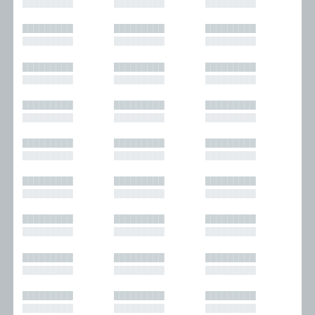
█████████
█████████
█████████
█████████
█████████
█████████
█████████
█████████
█████████
█████████
█████████
█████████
█████████
█████████
█████████
█████████
█████████
█████████
█████████
█████████
█████████
█████████
█████████
█████████
█████████
█████████
█████████
█████████
█████████
█████████
█████████
█████████
█████████
█████████
█████████
█████████
█████████
█████████
█████████
█████████
█████████
█████████
█████████
█████████
█████████
█████████
█████████
█████████
█████████
█████████
█████████