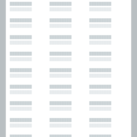
█████████
█████████
█████████
█████████
█████████
█████████
█████████
█████████
█████████
█████████
█████████
█████████
█████████
█████████
█████████
█████████
█████████
█████████
█████████
█████████
█████████
█████████
█████████
█████████
█████████
█████████
█████████
█████████
█████████
█████████
█████████
█████████
█████████
█████████
█████████
█████████
█████████
█████████
█████████
█████████
█████████
█████████
█████████
█████████
█████████
█████████
█████████
█████████
█████████
█████████
█████████