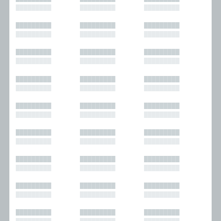
█████████
█████████
█████████
█████████
█████████
█████████
█████████
█████████
█████████
█████████
█████████
█████████
█████████
█████████
█████████
█████████
█████████
█████████
█████████
█████████
█████████
█████████
█████████
█████████
█████████
█████████
█████████
█████████
█████████
█████████
█████████
█████████
█████████
█████████
█████████
█████████
█████████
█████████
█████████
█████████
█████████
█████████
█████████
█████████
█████████
█████████
█████████
█████████