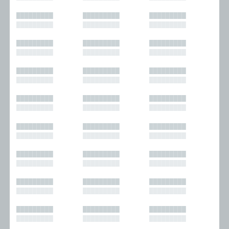
█████████
█████████
█████████
█████████
█████████
█████████
█████████
█████████
█████████
█████████
█████████
█████████
█████████
█████████
█████████
█████████
█████████
█████████
█████████
█████████
█████████
█████████
█████████
█████████
█████████
█████████
█████████
█████████
█████████
█████████
█████████
█████████
█████████
█████████
█████████
█████████
█████████
█████████
█████████
█████████
█████████
█████████
█████████
█████████
█████████
█████████
█████████
█████████