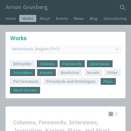
Arnon Grunberg
search query
Home
Works
About
Events
News
Blog
Genootschap
Works
Bibliophilic
Columns
Forewords
Interviews
Journalism
Kasimir
Nonfiction
Novels
Other
Performances
Periodicals and Anthologies
Plays
Short Stories
Columns, Forewords, Interviews,
Journalism, Kasimir, Plays, and Short