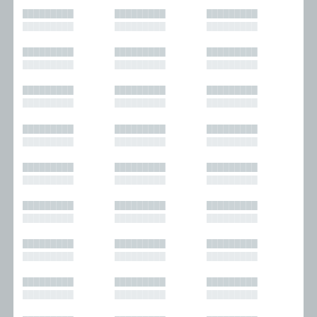
█████████
█████████
█████████
█████████
█████████
█████████
█████████
█████████
█████████
█████████
█████████
█████████
█████████
█████████
█████████
█████████
█████████
█████████
█████████
█████████
█████████
█████████
█████████
█████████
█████████
█████████
█████████
█████████
█████████
█████████
█████████
█████████
█████████
█████████
█████████
█████████
█████████
█████████
█████████
█████████
█████████
█████████
█████████
█████████
█████████
█████████
█████████
█████████