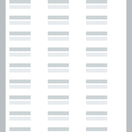
█████████
█████████
█████████
█████████
█████████
█████████
█████████
█████████
█████████
█████████
█████████
█████████
█████████
█████████
█████████
█████████
█████████
█████████
█████████
█████████
█████████
█████████
█████████
█████████
█████████
█████████
█████████
█████████
█████████
█████████
█████████
█████████
█████████
█████████
█████████
█████████
█████████
█████████
█████████
█████████
█████████
█████████
█████████
█████████
█████████
█████████
█████████
█████████
█████████
█████████
█████████