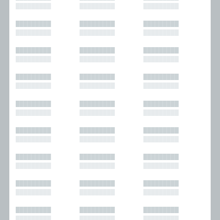
█████████
█████████
█████████
█████████
█████████
█████████
█████████
█████████
█████████
█████████
█████████
█████████
█████████
█████████
█████████
█████████
█████████
█████████
█████████
█████████
█████████
█████████
█████████
█████████
█████████
█████████
█████████
█████████
█████████
█████████
█████████
█████████
█████████
█████████
█████████
█████████
█████████
█████████
█████████
█████████
█████████
█████████
█████████
█████████
█████████
█████████
█████████
█████████
█████████
█████████
█████████