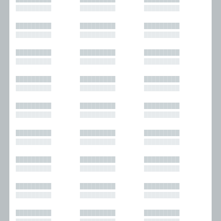
█████████
█████████
█████████
█████████
█████████
█████████
█████████
█████████
█████████
█████████
█████████
█████████
█████████
█████████
█████████
█████████
█████████
█████████
█████████
█████████
█████████
█████████
█████████
█████████
█████████
█████████
█████████
█████████
█████████
█████████
█████████
█████████
█████████
█████████
█████████
█████████
█████████
█████████
█████████
█████████
█████████
█████████
█████████
█████████
█████████
█████████
█████████
█████████