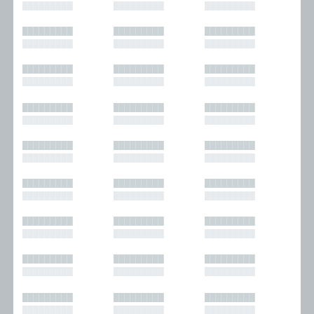
█████████
█████████
█████████
█████████
█████████
█████████
█████████
█████████
█████████
█████████
█████████
█████████
█████████
█████████
█████████
█████████
█████████
█████████
█████████
█████████
█████████
█████████
█████████
█████████
█████████
█████████
█████████
█████████
█████████
█████████
█████████
█████████
█████████
█████████
█████████
█████████
█████████
█████████
█████████
█████████
█████████
█████████
█████████
█████████
█████████
█████████
█████████
█████████
█████████
█████████
█████████