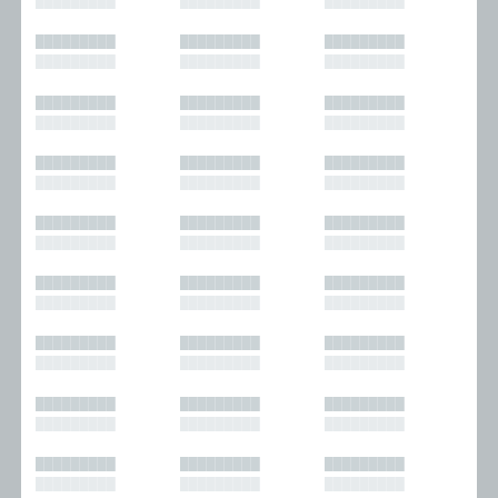
█████████
█████████
█████████
█████████
█████████
█████████
█████████
█████████
█████████
█████████
█████████
█████████
█████████
█████████
█████████
█████████
█████████
█████████
█████████
█████████
█████████
█████████
█████████
█████████
█████████
█████████
█████████
█████████
█████████
█████████
█████████
█████████
█████████
█████████
█████████
█████████
█████████
█████████
█████████
█████████
█████████
█████████
█████████
█████████
█████████
█████████
█████████
█████████
█████████
█████████
█████████