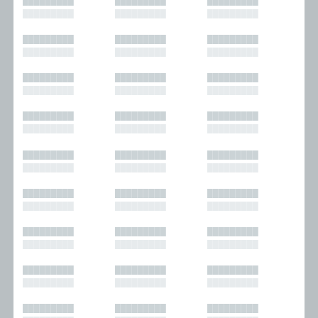
█████████
█████████
█████████
█████████
█████████
█████████
█████████
█████████
█████████
█████████
█████████
█████████
█████████
█████████
█████████
█████████
█████████
█████████
█████████
█████████
█████████
█████████
█████████
█████████
█████████
█████████
█████████
█████████
█████████
█████████
█████████
█████████
█████████
█████████
█████████
█████████
█████████
█████████
█████████
█████████
█████████
█████████
█████████
█████████
█████████
█████████
█████████
█████████
█████████
█████████
█████████