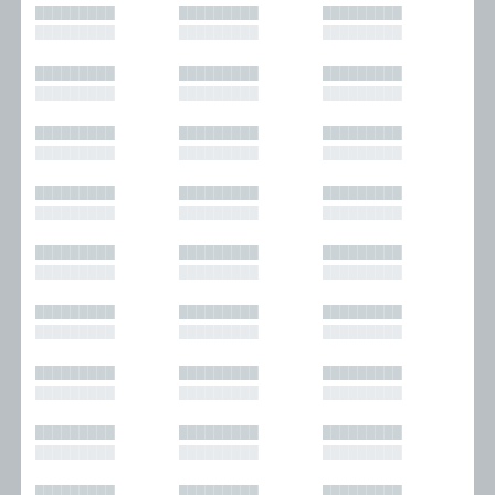
█████████
█████████
█████████
█████████
█████████
█████████
█████████
█████████
█████████
█████████
█████████
█████████
█████████
█████████
█████████
█████████
█████████
█████████
█████████
█████████
█████████
█████████
█████████
█████████
█████████
█████████
█████████
█████████
█████████
█████████
█████████
█████████
█████████
█████████
█████████
█████████
█████████
█████████
█████████
█████████
█████████
█████████
█████████
█████████
█████████
█████████
█████████
█████████
█████████
█████████
█████████