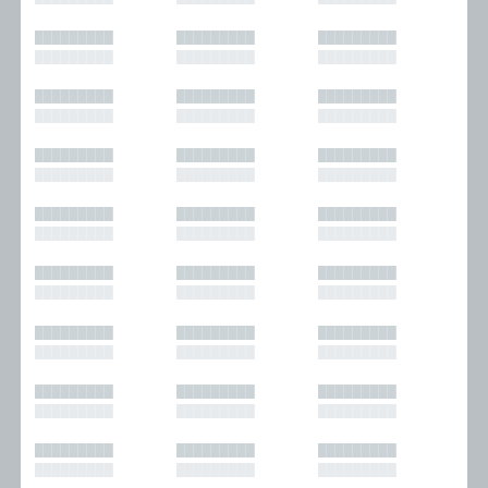
█████████
█████████
█████████
█████████
█████████
█████████
█████████
█████████
█████████
█████████
█████████
█████████
█████████
█████████
█████████
█████████
█████████
█████████
█████████
█████████
█████████
█████████
█████████
█████████
█████████
█████████
█████████
█████████
█████████
█████████
█████████
█████████
█████████
█████████
█████████
█████████
█████████
█████████
█████████
█████████
█████████
█████████
█████████
█████████
█████████
█████████
█████████
█████████