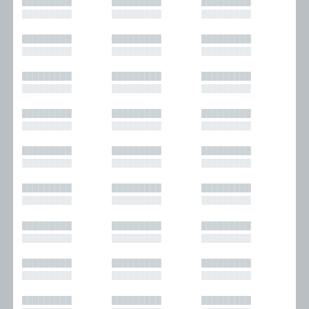
█████████
█████████
█████████
█████████
█████████
█████████
█████████
█████████
█████████
█████████
█████████
█████████
█████████
█████████
█████████
█████████
█████████
█████████
█████████
█████████
█████████
█████████
█████████
█████████
█████████
█████████
█████████
█████████
█████████
█████████
█████████
█████████
█████████
█████████
█████████
█████████
█████████
█████████
█████████
█████████
█████████
█████████
█████████
█████████
█████████
█████████
█████████
█████████
█████████
█████████
█████████