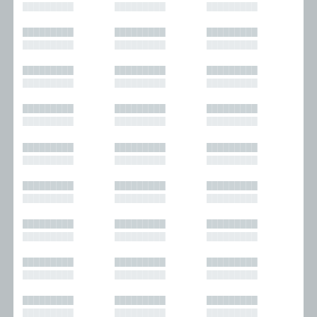
█████████
█████████
█████████
█████████
█████████
█████████
█████████
█████████
█████████
█████████
█████████
█████████
█████████
█████████
█████████
█████████
█████████
█████████
█████████
█████████
█████████
█████████
█████████
█████████
█████████
█████████
█████████
█████████
█████████
█████████
█████████
█████████
█████████
█████████
█████████
█████████
█████████
█████████
█████████
█████████
█████████
█████████
█████████
█████████
█████████
█████████
█████████
█████████
█████████
█████████
█████████