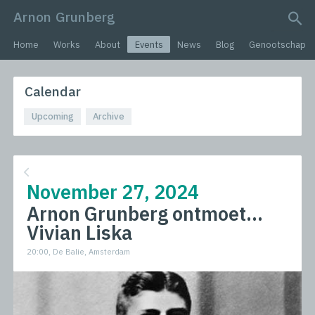
Arnon Grunberg
search query
Home
Works
About
Events
News
Blog
Genootschap
Calendar
Upcoming
Archive
November 27, 2024
Arnon Grunberg ontmoet...
Vivian Liska
20:00, De Balie, Amsterdam