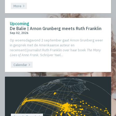
More
Upcoming
De Balie | Arnon Grunberg meets Ruth Franklin
Sep 02, 2026
Op woensdagavond 2 september gaat Arnon Grunberg weer
in gesprek met de Amerikaanse auteur en
recensent/journalist Ruth Franklin over haar boek
The Many
Lives of Anne Frank.
Schrijver Yael...
Calendar