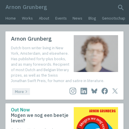
Arnon Grunberg
search query
Home
Works
About
Events
News
Blog
Genootschap
Arnon Grunberg
Dutch-born writer living in New
York, Amsterdam, and elsewhere.
Has published forty-plus books,
and as many forewords. Recipient
of most Dutch and Belgian literary
prizes, as well as the Swiss
Jonathan Swift Preis, for humor and satire in literature.
More
Out Now
Mogen we nog een beetje
leven?