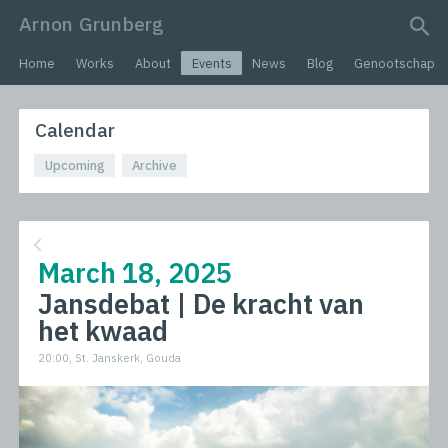
Arnon Grunberg
search query
Home
Works
About
Events
News
Blog
Genootschap
Calendar
Upcoming
Archive
March 18, 2025
Jansdebat | De kracht van
het kwaad
20:00, St. Janskerk, Gouda