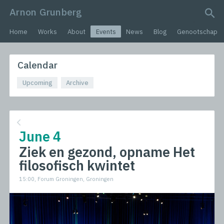
Arnon Grunberg
search query
Home
Works
About
Events
News
Blog
Genootschap
Calendar
Upcoming
Archive
June 4
Ziek en gezond, opname Het
filosofisch kwintet
15:00, Forum Groningen, Groningen