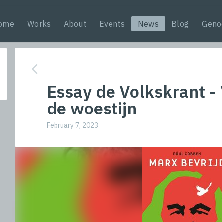
ome
Works
About
Events
News
Blog
Geno
Essay de Volkskrant - 
de woestijn
February 7, 2023