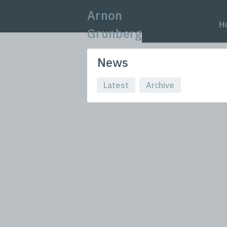
Arnon
H
Grunberg
News
Latest
Archive