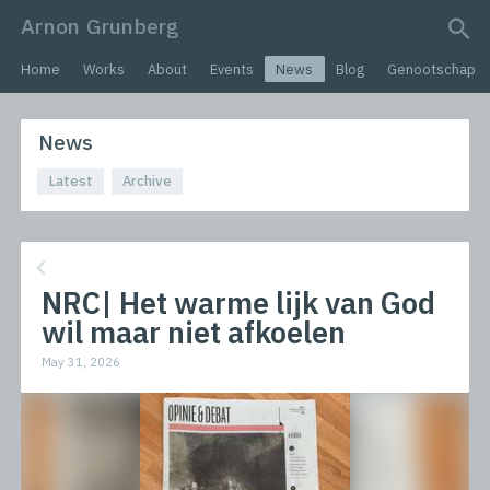
Arnon Grunberg
search query
Home
Works
About
Events
News
Blog
Genootschap
News
Latest
Archive
NRC| Het warme lijk van God
wil maar niet afkoelen
May 31, 2026